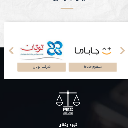
نکی
پلتفرم جاباما
شرکت توتان
گروه وکلای