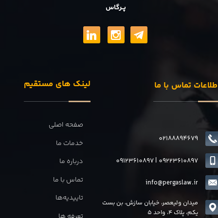
پــرگاس
لینک های مستقیم
طلاعات تماس با ما
صفحه اصلی
02188894679
خدمات ما
09123610897
|
0
9223610897
درباره ما
تماس با ما
info@pergaslaw.ir
تاییدیه‌ها
میدان ولیعصر، خیابان سازش، بن بست
یکم، پلاک 4، واحد 5
تعرفه ها