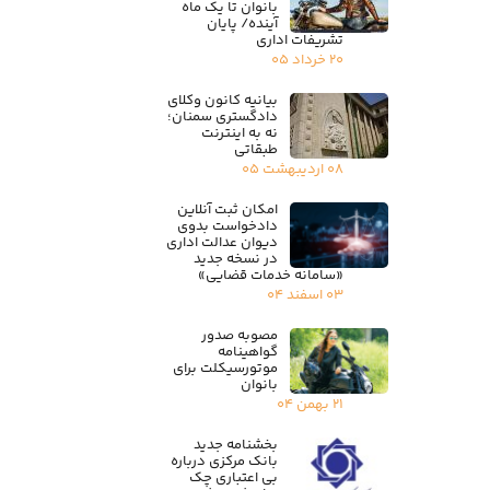
بانوان تا یک ماه
آینده/ پایان
تشریفات اداری
۲۰ خرداد ۰۵
بیانیه کانون وکلای
دادگستری سمنان؛
نه به اینترنت
طبقاتی
۰۸ اردیبهشت ۰۵
امکان ثبت آنلاین
دادخواست بدوی
دیوان عدالت اداری
در نسخه جدید
«سامانه خدمات قضایی»
۰۳ اسفند ۰۴
مصوبه صدور
گواهینامه
موتورسیکلت برای
بانوان
۲۱ بهمن ۰۴
بخشنامه جدید
بانک مرکزی درباره
بی اعتباری چک