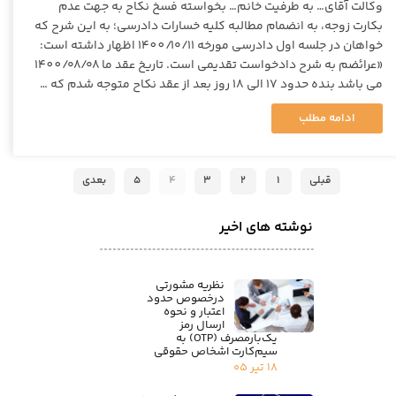
وکالت آقای… به طرفیت خانم… بخواسته فسخ نکاح به جهت عدم
بکارت زوجه، به انضمام مطالبه کلیه خسارات دادرسی؛ به این شرح که
خواهان در جلسه اول دادرسی مورخه ١۴٠٠/۱۰/۱۱ اظهار داشته است:
«عرائضم به شرح دادخواست تقدیمی است. تاریخ عقد ما ١۴٠٠/۰۸/۰۸
می باشد بنده حدود ۱۷ الی ۱۸ روز بعد از عقد نکاح متوجه شدم که …
ادامه مطلب
قبلی
۱
۲
۳
۴
۵
بعدی
نوشته های اخیر
نظریه مشورتی
درخصوص حدود
اعتبار و نحوه
ارسال رمز
یک‌بارمصرف (OTP) به
سیم‌کارت اشخاص حقوقی
۱۸ تیر ۰۵