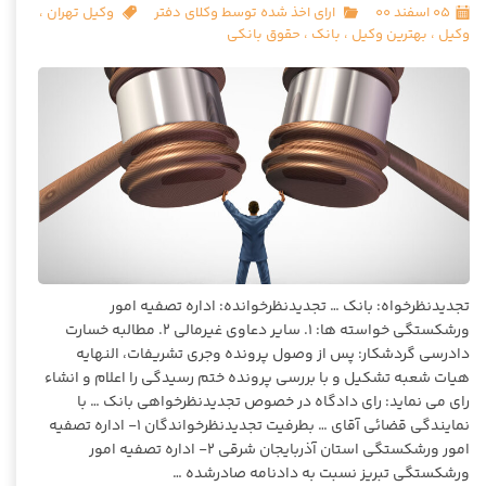
۰۵ اسفند ۰۰
ارای اخذ شده توسط وکلای دفتر
وکیل تهران
،
وکیل
،
بهترین وکیل
،
بانک
،
حقوق بانکی
تجدیدنظرخواه: بانک … تجدیدنظرخوانده: اداره تصفیه امور
ورشکستگی خواسته ها: ۱. سایر دعاوی غیرمالی ۲. مطالبه خسارت
دادرسی گردشکار: پس از وصول پرونده وجری تشریفات، النهایه
هیات شعبه تشکیل و با بررسی پرونده ختم رسیدگی را اعلام و انشاء
رای می نماید: رای دادگاه در خصوص تجدیدنظرخواهی بانک … با
نمایندگی قضائی آقای … بطرفیت تجدیدنظرخواندگان ۱- اداره تصفیه
امور ورشکستگی استان آذربایجان شرقی ۲- اداره تصفیه امور
ورشکستگی تبریز نسبت به دادنامه صادرشده …