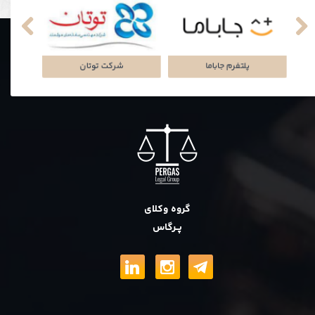
نکی
پلتفرم جاباما
شرکت توتان
گروه وکلای
پــرگاس