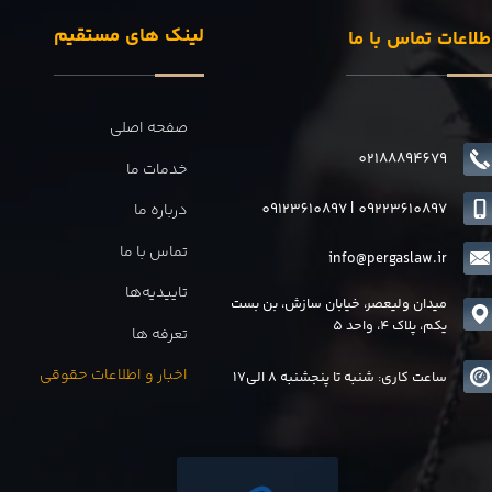
لینک های مستقیم
طلاعات تماس با ما
صفحه اصلی
02188894679
خدمات ما
09123610897
|
0
9223610897
درباره ما
تماس با ما
info@pergaslaw.ir
تاییدیه‌ها
میدان ولیعصر، خیابان سازش، بن بست
یکم، پلاک 4، واحد 5
تعرفه ها
اخبار و اطلاعات حقوقی
ساعت کاری: شنبه تا پنجشنبه 8 الی17