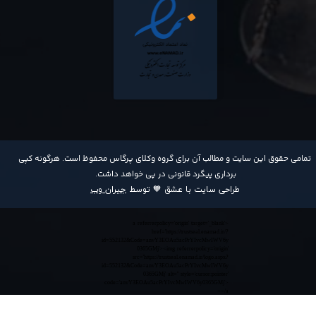
​تمامی حقوق این سایت و مطالب آن برای گروه وکلای پرگاس محفوظ است. هرگونه کپی
برداری پیگرد قانونی در پی خواهد داشت​​​​​​​.
طراحی سایت با عشق 🧡 توسط
جیران وب
<a referrerpolicy='origin' target='_blank'
href='https://trustseal.enamad.ir/?
id=552132&Code=anvY3EOAu5acPrYIvcMwIWV6y
0365GMj'><img referrerpolicy='origin'
src='https://trustseal.enamad.ir/logo.aspx?
id=552132&Code=anvY3EOAu5acPrYIvcMwIWV6y
0365GMj' alt='' style='cursor:pointer'
code='anvY3EOAu5acPrYIvcMwIWV6y0365GMj'>
</a>