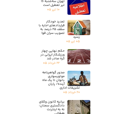
تهران سه‌شنبه ۱۶
تیر تعطیل است
۱۰ تیر ۰۵
تمدید خودکار
قراردادهای اجاره با
سقف ۲۵ درصد به
تصویب سران قوا
رسید
۰۵ تیر ۰۵
حکم نهایی چهار
ورزشکار ایرانی در
کره صادر شد
۲۲ خرداد ۰۵
صدور گواهینامه
موتورسواری
بانوان تا یک ماه
آینده/ پایان
تشریفات اداری
۲۰ خرداد ۰۵
بیانیه کانون وکلای
دادگستری سمنان؛
نه به اینترنت
طبقاتی