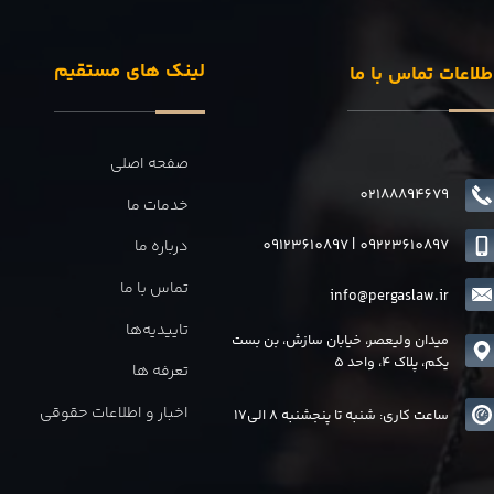
لینک های مستقیم
طلاعات تماس با ما
صفحه اصلی
02188894679
خدمات ما
09123610897
|
0
9223610897
درباره ما
تماس با ما
info@pergaslaw.ir
تاییدیه‌ها
میدان ولیعصر، خیابان سازش، بن بست
یکم، پلاک 4، واحد 5
تعرفه ها
اخبار و اطلاعات حقوقی
ساعت کاری: شنبه تا پنجشنبه 8 الی17