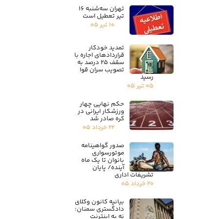
تهران سه‌شنبه ۱۶
تیر تعطیل است
۱۰ تیر ۰۵
تمدید خودکار
قراردادهای اجاره با
سقف ۲۵ درصد به
تصویب سران قوا
رسید
۰۵ تیر ۰۵
حکم نهایی چهار
ورزشکار ایرانی در
کره صادر شد
۲۲ خرداد ۰۵
صدور گواهینامه
موتورسواری
بانوان تا یک ماه
آینده/ پایان
تشریفات اداری
۲۰ خرداد ۰۵
بیانیه کانون وکلای
دادگستری سمنان؛
نه به اینترنت