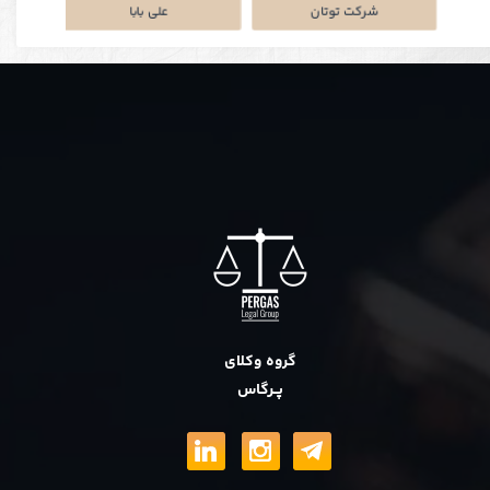
نکی
پلتفرم جاباما
شرکت توتان
گروه وکلای
پــرگاس