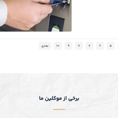
۵
۶
۷
۸
۹
۱۰
بعدی
برخی از موکلین ما