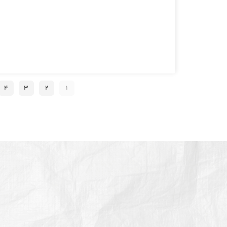
۴
۳
۲
۱