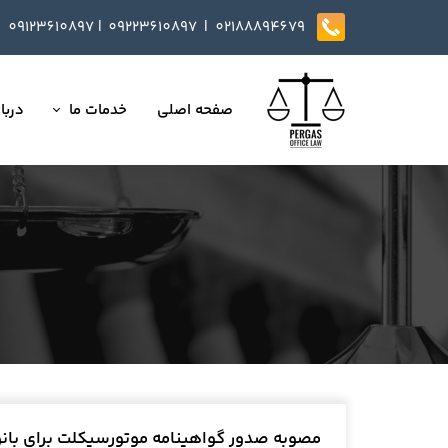
09123610897
|
0
9223610897​​​​​​​ |
02188894679
صفحه اصلی
خدمات ما
دربار
تمامی خدمات
داست
وکالت در دعاوی
تایید
مذاکره، تنظیم و بازب
ارائه خدمات مشاوره
داوری
انجام کلیه مسائل ثب
مصوبه صدور گواهینامه موتورسیکلت برای بانو