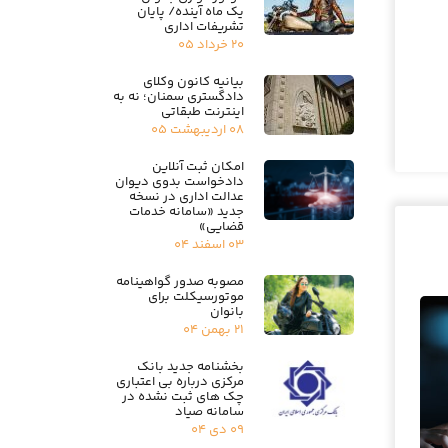
یک ماه آینده/ پایان
تشریفات اداری
۲۰ خرداد ۰۵
بیانیه کانون وکلای
دادگستری سمنان؛ نه به
اینترنت طبقاتی
۰۸ اردیبهشت ۰۵
امکان ثبت آنلاین
دادخواست بدوی دیوان
عدالت اداری در نسخه
جدید «سامانه خدمات
قضایی»
۰۳ اسفند ۰۴
مصوبه صدور گواهینامه
موتورسیکلت برای
بانوان
۲۱ بهمن ۰۴
بخشنامه جدید بانک
مرکزی درباره بی اعتباری
چک های ثبت نشده در
سامانه صیاد
۰۹ دی ۰۴