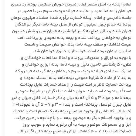
اعلام اینکه به اصل مقصر اعلام نمودن خویش معترض بوده، رد دعوی
خواهان را تقاضا نمود و نماینده خوانده ردیف سوم نیز با حضور در
جلسه دادرسی و اعلام اینکه خسارت برآورد شده هشتاد میلیون تومان
بوده که مبالغ چهل میلیون تومان از محل بیمه نامه دیگر خواندگان
جبران شده و باقی مبلغ به کسر فرانشیز به میزان سی و شش میلیون
تومان به خواهان پرداخت شده و بیمه بدنه تعهدی بر پرداخت افت
قیمت نداشته و سقف بیمه نامه بدنه خواهان سیصد و شصت
میلیون تومان بوده است، خواستار رد دعوی خواهان شد.
با توجه به اوراق و مندرجات پرونده و لحاظ مدافعات خواندگان و
نظریه کارشناسی تامین دلیل و بیمه نامه بدنه ابرازی خواهان و
مدارک استنادی خوانده ردیف سوم در مقام بیمه گر بدنه خودرو که
به بند ۷ از ماده ۵ شرایط عمومی بیمه نامه بدنه استناد نموده و
پرداخت خسارت ناظر بر افت قیمت را از عداد خسارات قابل پرداخت
مستثنی نموده است باید عنوان داشت ؛ با نگرش در شرایط عمومی
بیمه نامه و مواد ۳ و ۵ آن که به بیان و ذکر خسارات قابل جبران و غیر
قابل جبران توسط . پرداخته است و بند ۱ – ۳ و ۷ – ۵ آن با قیود: ۱-۳
(خساراتی که ناشی از برخورد موضوع بیمه به یک جسم ثابت یا متحرک
و یا برخورد اجسام دیگر به موضوع بیمه … و یا چنانچه در حین حرکت،
اجزا و یا محمولات موضوع بیمه به آن برخورد نماید و موجب بروز
خسارت شود، بند ۷ – ۵ کاهش ارزش موضوع بیمه حتی اگر در اثر