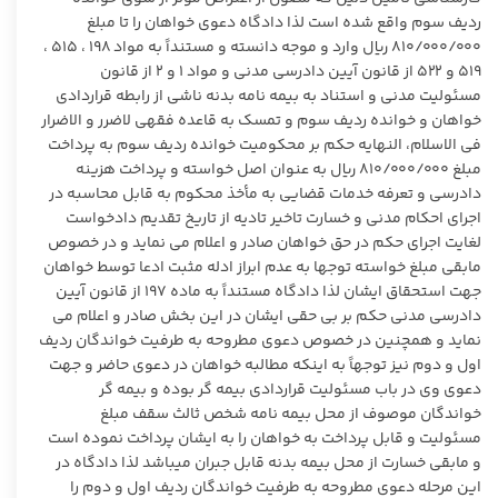
ردیف سوم واقع شده است لذا دادگاه دعوی خواهان را تا مبلغ
۸۱۰/۰۰۰/۰۰۰ ریال وارد و موجه دانسته و مستنداً به مواد ۱۹۸ ، ۵۱۵ ،
۵۱۹ و ۵۲۲ از قانون آیین دادرسی مدنی و مواد ۱ و ۲ از قانون
مسئولیت مدنی و استناد به بیمه نامه بدنه ناشی از رابطه قراردادی
خواهان و خوانده ردیف سوم و تمسک به قاعده فقهی لاضرر و الاضرار
فی الاسلام، النهایه حکم بر محکومیت خوانده ردیف سوم به پرداخت
مبلغ ۸۱۰/۰۰۰/۰۰۰ ریال به عنوان اصل خواسته و پرداخت هزینه
دادرسی و تعرفه خدمات قضایی به مأخذ محکوم به قابل محاسبه در
اجرای احکام مدنی و خسارت تاخیر تادیه از تاریخ تقدیم دادخواست
لغایت اجرای حکم در حق خواهان صادر و اعلام می نماید و در خصوص
مابقی مبلغ خواسته توجها به عدم ابراز ادله مثبت ادعا توسط خواهان
جهت استحقاق ایشان لذا دادگاه مستنداً به ماده ۱۹۷ از قانون آیین
دادرسی مدنی حکم بر بی حقی ایشان در این بخش صادر و اعلام می
نماید و همچنین در خصوص دعوی مطروحه به طرفیت خواندگان ردیف
اول و دوم نیز توجهاً به اینکه مطالبه خواهان در دعوی حاضر و جهت
دعوی وی در باب مسئولیت قراردادی بیمه گر بوده و بیمه گر
خواندگان موصوف از محل بیمه نامه شخص ثالث سقف مبلغ
مسئولیت و قابل پرداخت به خواهان را به ایشان پرداخت نموده است
و مابقی خسارت از محل بیمه بدنه قابل جبران میباشد لذا دادگاه در
این مرحله دعوی مطروحه به طرفیت خواندگان ردیف اول و دوم را