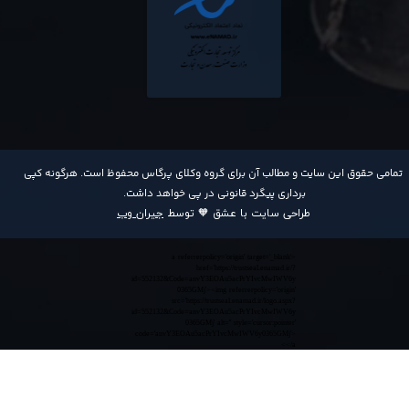
​تمامی حقوق این سایت و مطالب آن برای گروه وکلای پرگاس محفوظ است. هرگونه کپی
برداری پیگرد قانونی در پی خواهد داشت​​​​​​​.
طراحی سایت با عشق 🧡 توسط
جیران وب
<a referrerpolicy='origin' target='_blank'
href='https://trustseal.enamad.ir/?
id=552132&Code=anvY3EOAu5acPrYIvcMwIWV6y
0365GMj'><img referrerpolicy='origin'
src='https://trustseal.enamad.ir/logo.aspx?
id=552132&Code=anvY3EOAu5acPrYIvcMwIWV6y
0365GMj' alt='' style='cursor:pointer'
code='anvY3EOAu5acPrYIvcMwIWV6y0365GMj'>
</a>