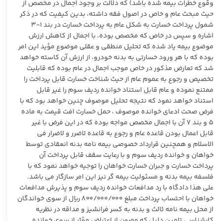
وقوع خطرات بیمه شده باشد) که دلالت بر وجود اجمال در مخصص از
حیث مبحث عام و خاص در اصول فقه داشته، بدین کیفیت که در ذکر
شمول پرداخت خسارت به شکل عام به پرداخت خسارت در بند ۱-۳
اشاره و سپس در خاص که مخصص بوده، با اجمال از کاهش ارزش
موضوع بیمه یاد شده که تحلیل منطقی و عقلی موضوع مؤید این امر
بوده که با هر ورود خسارتی به بدنه خودرو، از ارزش آن کاسته خواهد
شد که تعارض مذکور در خاص موجب اجمال در عام بوده که قابلیت
تخصیص و رجوع به عموم عام از حیث شناخت خسارت قابل پرداخت را
ممتنع نموده و عام قابل استناد خوانده ردیف سوم را غیر قابل
استناد خواهد نمود که نتیجه تحلیل موصوف چنین خواهد بود که با
فرض صحت ادعای خوانده موصوف ، حمل خسارت افت قیمت به ماده
۵ و بند ۷ آن با اجمال مخصص مواجه بوده که در این فرض با غیر
قابل اعمال بودن قاعده عام و رجوع به قاعده لاضرر و لاضرار فی
الاسلام و همچنین قرارداد خصوصی بیمه نامه بدنه انعقادی توسط
خواهان و خوانده ردیف سوم و با رعایت سقف قابل پرداخت آن
پرداخت خسارت و جبران خسارت خواهان را توجیه خواهد نمود که با
فلسفه بیمه بدنه و مسئولیت بیمه گر نیز این امر سازگار می باشد.
علی هذا دادگاه با رد مدافعات خوانده ردیف سوم و پذیرش مدافعات
خواهان با احتساب پرداخت مبلغ ۸۰۰/۰۰۰/۰۰۰ ریال از سوی خواندگان
از محل بیمه نامه ثالث و بدنه به کسر فرانشیز و مداقه در نظریه
کارشناسی تامین دلیل که مصون از اعتراض مؤثر از سوی خوانده