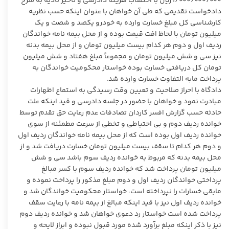
۱/۰۰۰/۰۰۰/۰۰۰ ریال با احتساب هزینه دادرسی و تأخیر تأدیه به شرح
دادخواست تقدیمی که طی آن خواهان با عنوان اینکه حسب نظریه
کارشناسی کل مبلغ خسارت وارده به خودرو یکصد و شصت و یک
میلیون تومان با لحاظ افت قیمت بوده و از محل بیمه نامه خواندگان
ردیف اول و دوم هر کدام بیست میلیون تومان و از محل بیمه بدنه
نیز سی و شش میلیون تومان و مجموعاً مبلغ هفتاد و شش میلیون
تومان کل دریافتی خسارت بوده خواستار محکومیت خواندگان به
پرداخت مابه التفاوت خسارت وارده شد.
دادگاه با احراز صلاحیت و تعیین وقت رسیدگی به استماع اظهارات
مبادرت نمود و خواهان با حضور در جلسه دادرسی و قید اینکه علت
حادثه حسب گزارش افسر کاردان تصادفات عدم رعایت حق تقدم توسط
خوانده ردیف دوم و بی احتیاطی و تخطی از سرعت مطمئنه از سوی
خوانده ردیف اول بوده است که از محل بیمه نامه خواندگان ردیف اول
و دوم هر کدام تا سقف بیست میلیون تومان خسارت دریافت شد و از
محل بیمه بدنه که مربوط به خوانده ردیف سوم باشد سی و شش
میلیون تومان پرداخت شد که خوانده ردیف سوم با کسر مبالغ
پرداختی خواندگان ردیف اول و دوم مبلغ مذکور را پرداخت نموده و
مابقی خسارات را نپرداخته است، خواستار محکومیت خواندگان شد و
خوانده ردیف اول نیز با قید اینکه مبالغ از بیمه نامه با رعایت سقف
پرداخت شده است خواستار رد دعوی خواهان شد و خوانده ردیف دوم
نیز با ذکر اینکه مبلغ برآورد شده مورد قبول نبوده و ابراز لایحه و