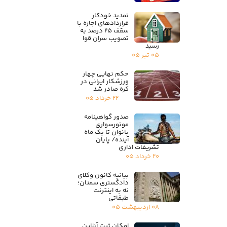
تمدید خودکار
قراردادهای اجاره با
سقف ۲۵ درصد به
تصویب سران قوا
رسید
۰۵ تیر ۰۵
حکم نهایی چهار
ورزشکار ایرانی در
کره صادر شد
۲۲ خرداد ۰۵
صدور گواهینامه
موتورسواری
بانوان تا یک ماه
آینده/ پایان
تشریفات اداری
۲۰ خرداد ۰۵
بیانیه کانون وکلای
دادگستری سمنان؛
نه به اینترنت
طبقاتی
۰۸ اردیبهشت ۰۵
امکان ثبت آنلاین