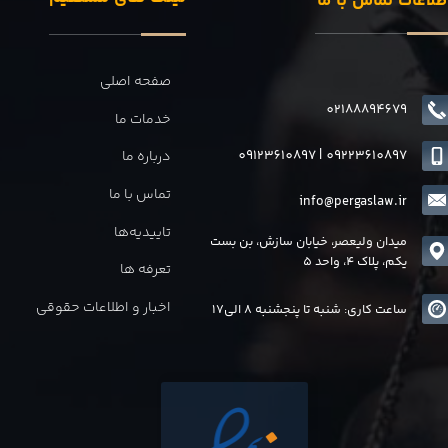
طلاعات تماس با ما
صفحه اصلی
02188894679
خدمات ما
09123610897
|
0
9223610897
درباره ما
تماس با ما
info@pergaslaw.ir
تاییدیه‌ها
میدان ولیعصر، خیابان سازش، بن بست
یکم، پلاک 4، واحد 5
تعرفه ها
اخبار و اطلاعات حقوقی
ساعت کاری: شنبه تا پنجشنبه 8 الی17