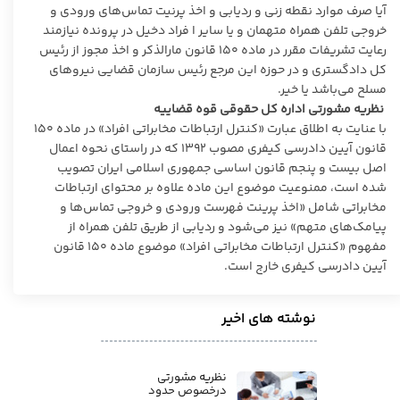
آیا صرف موارد نقطه زنی و ردیابی و اخذ پرنیت تماس‌های ورودی و
خروجی تلفن همراه متهمان و یا سایر ا فراد دخیل در پرونده نیازمند
رعایت تشریفات مقرر در ماده ۱۵۰ قانون مارالذکر و اخذ مجوز از رئیس
کل دادگستری و در حوزه این مرجع رئیس سازمان قضایی نیروهای
مسلح می‌باشد یا خیر.
نظریه مشورتی اداره کل حقوقی قوه قضاییه
با عنایت به اطلاق عبارت «کنترل ارتباطات مخابراتی افراد» در ماده ۱۵۰
قانون آیین دادرسی کیفری مصوب ۱۳۹۲ که در راستای نحوه اعمال
اصل بیست و پنجم
قانون اساسی جمهوری اسلامی ایران تصویب
شده است، ممنوعیت موضوع این ماده علاوه بر محتوای ارتباطات
مخابراتی شامل «اخذ پرینت فهرست ورودی و خروجی تماس‌ها و
پیامک‌های متهم» نیز می‌شود و ردیابی از طریق تلفن همراه از
مفهوم «کنترل ارتباطات مخابراتی افراد» موضوع ماده ۱۵۰ قانون
آیین دادرسی کیفری خارج است.
نوشته های اخیر
نظریه مشورتی
درخصوص حدود