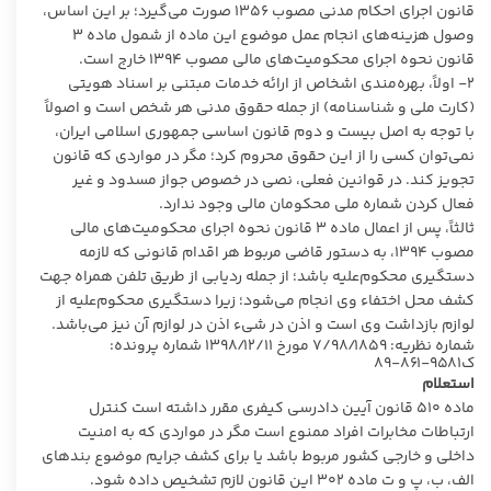
قانون اجرای احکام مدنی مصوب ۱۳۵۶ صورت می‌گیرد؛ بر این اساس،
وصول هزینه‌های انجام عمل موضوع این ماده از شمول ماده ۳
قانون نحوه اجرای محکومیت‌های مالی مصوب ۱۳۹۴ خارج است.
۲- اولاً، بهره‌مندی اشخاص از ارائه خدمات مبتنی بر اسناد هویتی
(کارت ملی و شناسنامه) از جمله حقوق مدنی هر شخص است و اصولاً
با توجه به اصل بیست و دوم قانون اساسی جمهوری اسلامی ایران،
نمی‌توان کسی را از این حقوق محروم کرد؛ مگر در مواردی که قانون
تجویز کند. در قوانین فعلی، نصی در خصوص جواز مسدود و غیر
‌فعال کردن شماره ملی محکومان مالی وجود ندارد.
ثالثاً، پس از اعمال ماده ۳ قانون نحوه اجرای محکومیت‌های مالی
مصوب ۱۳۹۴، به دستور قاضی مربوط هر اقدام قانونی که لازمه
دستگیری محکوم‌علیه باشد؛ از جمله ردیابی از طریق تلفن همراه جهت
کشف محل اختفاء وی انجام می‌شود؛ زیرا دستگیری محکوم‌علیه از
لوازم بازداشت وی است و اذن در شیء اذن در لوازم آن نیز می‌باشد.
شماره نظریه: ۷/۹۸/۱۸۵۹ مورخ ۱۳۹۸/۱۲/۱۱ شماره پرونده:
ک۹۵۸۱-۸۶۱-۸۹
استعلام
ماده ۵۱۰ قانون آیین دادرسی کیفری مقرر داشته است کنترل
ارتباطات مخابرات افراد ممنوع است مگر در مواردی که به امنیت
داخلی و خارجی کشور مربوط باشد یا برای کشف جرایم موضوع بندهای
الف، ب، پ و ت ماده ۳۰۲ این قانون لازم تشخیص داده شود.