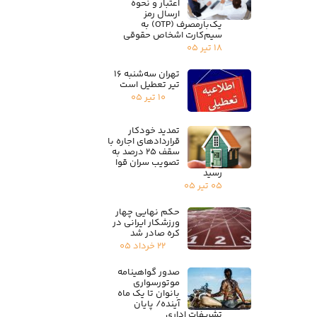
اعتبار و نحوه
ارسال رمز
یک‌بارمصرف (OTP) به
سیم‌کارت اشخاص حقوقی
۱۸ تیر ۰۵
تهران سه‌شنبه ۱۶
تیر تعطیل است
۱۰ تیر ۰۵
تمدید خودکار
قراردادهای اجاره با
سقف ۲۵ درصد به
تصویب سران قوا
رسید
۰۵ تیر ۰۵
حکم نهایی چهار
ورزشکار ایرانی در
کره صادر شد
۲۲ خرداد ۰۵
صدور گواهینامه
موتورسواری
بانوان تا یک ماه
آینده/ پایان
تشریفات اداری