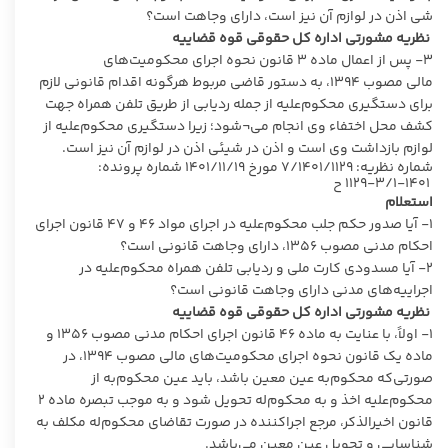
شی اذن در لوازم آن نیز است، دارای وجاهت است؟
نظریه مشورتی اداره کل حقوقی قوه قضاییه
۳- پس از اعمال ماده ۳ قانون نحوه اجرای محکومیت‌های
مالی مصوب ۱۳۹۴، به دستور قاضی مربوط هرگونه اقدام قانونی لازم
برای دستگیری محکوم‌علیه از جمله ردیابی از طریق تلفن همراه جهت
کشف محل اختفاء وی انجام می¬شود؛‌ زیرا دستگیری محکوم‌علیه از
لوازم بازداشت وی است و اذن در شیئی اذن در لوازم آن نیز است.
شماره نظریه: ۷/۱۴۰۱/۱۱۲۹ مورخ ۱۴۰۱/۱۱/۱۹ شماره پرونده:
۱۴۰۱-۳/۱-۱۱۲۹ ح
استعلام
۱- آیا صدور حکم جلب محکوم‌علیه در اجرای مواد ۴۶ و ۴۷ قانون اجرای
احکام مدنی مصوب ۱۳۵۶، دارای وجاهت قانونی است؟
۲- آیا مسدودی کارت ملی و ردیابی تلفن همراه محکوم‌علیه در
اجراییه‌های مدنی دارای وجاهت قانونی است؟
نظریه مشورتی اداره کل حقوقی قوه قضاییه
۱- اولاً، با عنایت به ماده ۴۶ قانون اجرای احکام مدنی مصوب ۱۳۵۶ و
ماده یک قانون نحوه اجرای محکومیت‌های مالی مصوب ۱۳۹۴، در
صورتی‌که محکوم‌به عین معین باشد، باید عین محکوم‌به از
محکوم‌علیه اخذ و به محکوم‌له تحویل شود و به موجب تبصره ماده ۲
قانون اخیرالذکر، مرجع اجرا‌کننده در صورت تقاضای محکوم‌له مکلف به
شناسایی و تحویل عین معین می‌باشد.