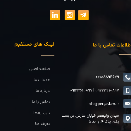
لینک های مستقیم
طلاعات تماس با ما
صفحه اصلی
02188894679
خدمات ما
09123610897
|
0
9223610897
درباره ما
تماس با ما
info@pergaslaw.ir
تاییدیه‌ها
میدان ولیعصر، خیابان سازش، بن بست
یکم، پلاک 4، واحد 5
تعرفه ها