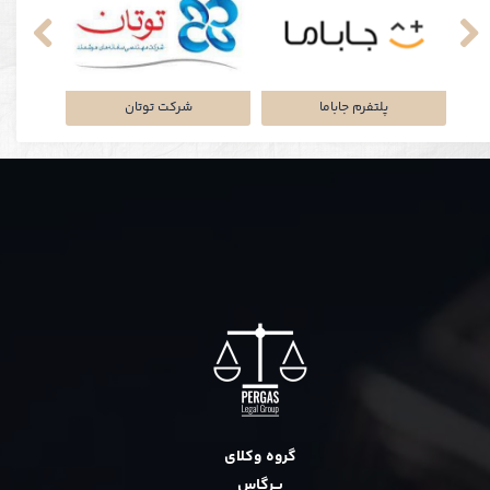
نکی
پلتفرم جاباما
شرکت توتان
گروه وکلای
پــرگاس