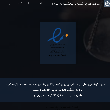
اخبار و اطلاعات حقوقی
ساعت کاری: شنبه تا پنجشنبه 8 الی17
​تمامی حقوق این سایت و مطالب آن برای گروه وکلای پرگاس محفوظ است. هرگونه کپی
برداری پیگرد قانونی در پی خواهد داشت​​​​​​​.
طراحی سایت با عشق 🧡 توسط
جیران وب
<a referrerpolicy='origin' target='_blank'