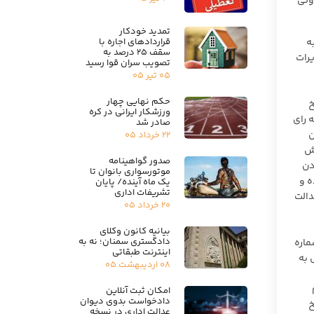
فاوتی
تمدید خودکار
قراردادهای اجاره با
تراض به رای شماره ۱۸-۱۰؍۳؍۱۳۹۹ شعبه
سقف ۲۵ درصد به
ازمان تعزیرات
تصویب سران قوا رسید
۰۵ تیر ۰۵
حکم نهایی چهار
 ۶ ماه از تاریخ
ورزشکار ایرانی در کره
 رای
صادر شد
وان
۲۲ خرداد ۰۵
رش
صدور گواهینامه
رسی مدنی و با توجه به ۳۱ روزه بودن
موتورسواری بانوان تا
ه و
یک ماه آینده/ پایان
تشریفات اداری
ی دیوان عدالت
۲۰ خرداد ۰۵
بیانیه کانون وکلای
دادگستری سمنان؛ نه به
ماره
اینترنت طبقاتی
به شرح زیر اعتراض به
۰۸ اردیبهشت ۰۵
امکان ثبت آنلاین
دادخواست بدوی دیوان
 ۶ ماه از تاریخ
عدالت اداری در نسخه