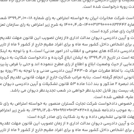
راض به آراء موضوع بند ۲ ماده ۱۰ قانون تشکیلات و آیین دادرسی دیوان عدالت اداری، شعب دیوان عدالت اداری آراء مت
حدت رویه درخواست شده است.
الف: شعبه ۴ بدوی دیوان عدالت اداری در خصوص دادخواست شرکت مخابرات ایران به خواسته اع
اول تجدیدنظر تعزیرات حکومتی یزد، به موجب دادنامه شماره ۱۴۰۰۳۱۳۹۰۰۰۰۸۳۲۴۴۲-۵؍۴؍۱۴۰۰ به شرح زیر اعتراض به رای س
ایت رای صادر کرده است:
ه موجب تبصره ۲ ماده ۱۶ قانون تشکیلات و آیین دادرسی دیوان عدالت اداری «از زمان تصویب این قانون مهلت تقدیم
دادخواست راجع به موارد موضوع بند ۲ ماده ۱۰ این قانون برای اشخاص داخل کشور سه ماه و برای افراد مقیم خارج از کشور
دادرسی دادگاه های عمومی و انقلاب (در امور مدنی) است…» و با توجه به اینکه
نهایی اصداری در پرونده که مورد اعتراض شاکی قرار گرفته است در تاریخ ۱۱؍۴؍۱۳۹۹ به ایشان ابلاغ گردیده و دادخواست شکایت به دی
 ثبت شده است و شاکی ادعایی از حیث وضعیت ابلاغ و اطلاع از رای مطرح ننموده اند و حتی با فرض پذی
تاریخ تحویل شکایت به پست (۱۳؍۷؍۹۹) به عنوان تاریخ شکایت، با لحاظ مقررات مواد ۵-۴۴۳ آیین داد
ونی انجام گرفته است، بنابه مراتب شکایت خارج از مهلت قانونی تقدیم گردید
شاکی عذر قانونی بر تاخیر اعلام نکرده اند. علیهذا به استناد تبصره ۲ مذکور و بند (ت) ماده ۵۳ قانون تشکیلات و آیین دادرس
 ظرف بیست روز قابل تجدیدنظر خواهی در شعب تجدیدنظر دیوان می باشد.
 علیه، قطعی شده است.
دیگری در خصوص دادخواست شرکت تجارت گستران منصور، به خواسته اعتراض به رای ش
۵۸-۱۶؍۲؍۱۳۹۹ شعبه ۴ تجدیدنظر تعزیرات حکومتی تهران، به موجب دادنامه شماره ۹۹۰۹۹۷۰۹۰۱۳۰۴۲۰۸-۵؍۱۲؍۱۳۹۹، 
ه موجب تبصره ۲ ماده ۱۶ قانون تشکیلات و آیین دادرسی دیوان عدالت اداری « از زمان تصویب این قانون مهلت تقدیم
دادخواست راجع به موارد موضوع بند ۲ ماده ۱۰ این قانون برای اشخاص داخل کشور سه ماه و برای افراد مقیم خارج از کشور