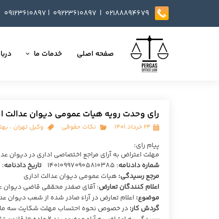
09123610897
|
0
9223610897​​​​​​​ |
02188894679
صفحه اصلی
خدمات ما
دربار
تمامی خدمات
داست
وکالت در دعاوی
تایید
رای وحدت رویه هیات عمومی دیوان عدالت ادا
مذاکره، تنظیم و بازب
۲۴ خرداد ۱۴۰۱
نکات حقوقی
وکیل تهران
،
بهت
ارائه خدمات مشاوره
پیام رای:
مهلت اعتراض به آرای مراجع اختصاصی اداری در دیوان عدالت اداری سه ماه و جمع
شماره دادنامه
: ۱۴۰۱۰۹۹۷۰۹۰۵۸۱۰۳۸۵
تاریخ دادنامه
: ۳؍۳؍۱۴۰۱
داوری
مرجع رسیدگی:
هیات عمومی دیوان عدالت اداری
اعلام کنندگان تعارض
: آقای صفدر محققی قاضی دیوان عد
انجام کلیه مسائل ثب
موضوع:
اعلام تعارض در آراء صادر شده از شعب دیوان عد
گردش کار: