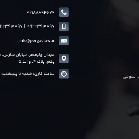
02188894679
9123610897
|
0
9223610897
info@pergaslaw.ir
میدان ولیعصر، خیابان سازش، 
یکم، پلاک 4، واحد 5
ساعت کاری: شنبه تا پنجشنبه 8 الی17
ات حقوقی