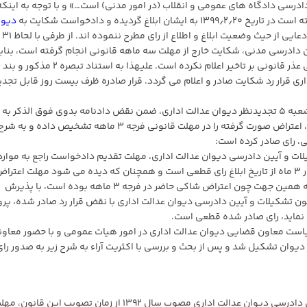
ادرسی دادگاه های عمومی و انقلاب (در امور مدنی) است…» و با توجه به اینکه
گردیده و دادخواست شکایت به
دیوا
در تاریخ ۲۱؍۵
اه های نیمه اول سال و مقررات مواد ۵-۴۴۳ آیین دادرسی مدنی، شکایت خارج از مهلت سه ماهه قانونی انجام گرفته است، بنا
مراتب شکایت خارج از مهلت قانونی تقدیم گردیده و شاکی عذر قانونی بر تاخیر اعلام نکرده است. علیهذا به است
 اداری قرار رد شکایت صادر و اعلام می گردد. قرار صادره ظرف بیست روز قابل تجد
متعاقب تجدیدنظر خواهی شرکت تجارت گستران منصور، شعبه ۵ تجدیدنظر دیوان عدالت اداری، ضمن نقض دادنامه بدوی فوق الذکر به
موجب دادنامه شماره ۱۴۰۰۳۱۳۹۰۰۰۱۱۳۵۴۱۶- ۹؍۵؍۱۴۰۰، اعتراض صورت گرفته را در مهلت قانونی فرجه ۳ ماهه تشخیص داده
، رای صادر کرده است:
مفاد تبصره دوم از ماده ۱۶ قانون تشکیلات و آیین دادرسی دیوان عدالت اداری، مهلت تقدیم دادخواست راجع به موارد
موضوع بند ۲ ماده ۱۰ این قانون برای اشخاص داخل کشور ۳ ماه از تاریخ ابلاغ رای قطعی است و همچنان که دیده می شود مهلت اعتر
اساس تعداد روز مقرر نشده است بلکه ملاک ماه است و به همین جهت چون اعتراض شاکی حاضر در فرجه ۳ ماهه بوده است، با پذیرش
نظر خواهی مطرح شده مستند به مواد ۶۵ و ۷۲ قانون تشکیلات و آیین دادرسی دیوان عدالت اداری با نقض قرار رد صادر شده، 
 نماید، رای صادر شده قطعی است.
ومی دیوان عدالت اداری در تاریخ ۳؍۳؍۱۴۰۱ به ریاست معاون قضایی دیوان عدالت اداری در امور هیات عمومی و با حضور معا
یوان تشکیل شد و پس از بحث و بررسی با اکثریت آراء به شرح زیر به صدور رای
ب- اولاً: به موجب تبصره ۲ ماده ۱۶ قانون تشکیلات و آیین دادرسی دیوان عدالت اداری مصوب سال ۱۳۹۲ از زمان تصویب این قانون