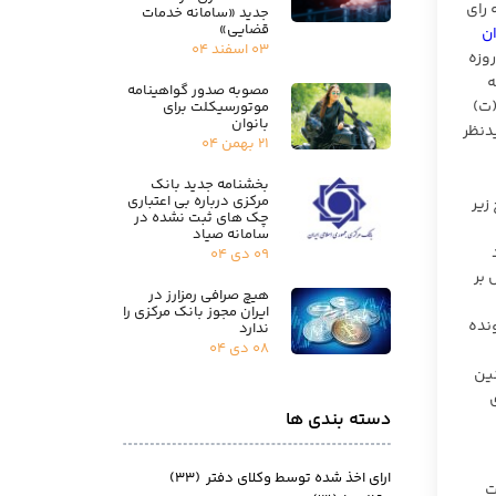
 رای
جدید «سامانه خدمات
قضایی»
ن
۰۳ اسفند ۰۴
؍۱۳۹۹ ثبت شده است و شاکی ادعایی از حیث وضعیت ابلاغ و اطلاع از رای مطرح ننموده اند. از طرفی با لحاظ ۳۱ روزه
به
مصوبه صدور گواهینامه
ناد تبصره ۲ مذکور و بند (ت)
موتورسیکلت برای
بانوان
یدنظر
۲۱ بهمن ۰۴
بخشنامه جدید بانک
مرکزی درباره بی اعتباری
 و به شرح زیر
چک های ثبت نشده در
سامانه صیاد
۰۹ دی ۰۴
اض بر
هیچ صرافی رمزارز در
ایران مجوز بانک مرکزی را
پرونده
ندارد
۰۸ دی ۰۴
ونین
دسته بندی ها
ارای اخذ شده توسط وکلای دفتر
(۳۳)
، مهلت