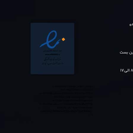
0
بن بست
<a referrerpolicy='origin' target='_blank'
href='https://trustseal.enamad.ir/?
id=552132&Code=anvY3EOAu5acPrYIvcMwIWV6y
0365GMj'><img referrerpolicy='origin'
src='https://trustseal.enamad.ir/logo.aspx?
id=552132&Code=anvY3EOAu5acPrYIvcMwIWV6y
0365GMj' alt='' style='cursor:pointer'
code='anvY3EOAu5acPrYIvcMwIWV6y0365GMj'>
</a>