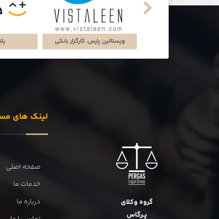
تماشاخانه‌ی ملک
شرکت تجارت سگال آرتا
شرکت دل
لینک های مس
صفحه اصلی
خدمات ما
درباره ما
گروه وکلای
پــرگاس