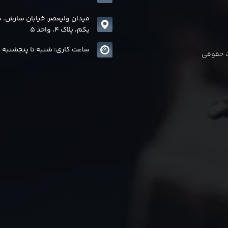
میدان ولیعصر، خیابان سازش، 
یکم، پلاک 4، واحد 5
ساعت کاری: شنبه تا پنجشنبه 8 الی17
ات حقوقی