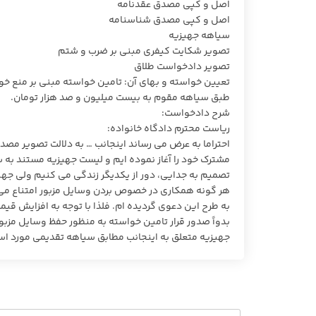
اصل و کپی مصدق عقدنامه
اصل و کپی مصدق شناسنامه
سیاهه جهیزیه
تصویر شکایت کیفری مبنی بر ضرب و شتم
تصویر دادخواست طلاق
تعیین خواسته و بهای آن: تامین خواسته مبنی بر منع خوان
طبق سیاهه مقوم به بیست میلیون و صد هزار تومان.
شرح دادخواست:
ریاست محترم دادگاه خانواده:
احتراما به عرض می رساند اینجانب … به دلالت تصویر مصدق
مشترک خود را آغاز نموده ایم و لیست جهیزیه مستند به س
تصمیم به جدایی، دور از یکدیگر زندگی می کنیم ولی جهی
هر گونه همکاری در خصوص بردن وسایل مزبور امتناع می نم
به طرح این دعوی گردیده ام. فلذا با توجه به افزایش ق
بدواً صدور قرار تامین خواسته به منظور حفظ وسایل مزبور
جهیزیه متعلق به اینجانب مطابق سیاهه تقدیمی مورد ا