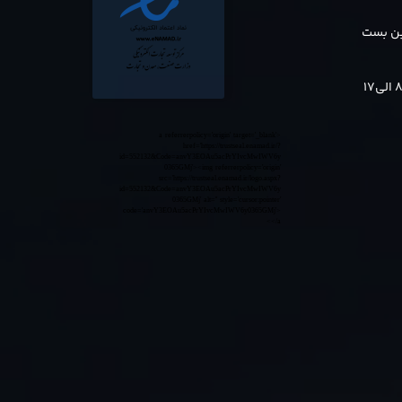
بن بست
<a referrerpolicy='origin' target='_blank'
href='https://trustseal.enamad.ir/?
id=552132&Code=anvY3EOAu5acPrYIvcMwIWV6y
0365GMj'><img referrerpolicy='origin'
src='https://trustseal.enamad.ir/logo.aspx?
id=552132&Code=anvY3EOAu5acPrYIvcMwIWV6y
0365GMj' alt='' style='cursor:pointer'
code='anvY3EOAu5acPrYIvcMwIWV6y0365GMj'>
</a>