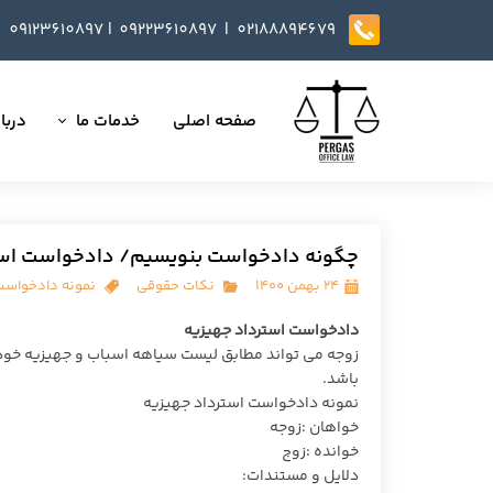
09123610897
|
0
9223610897​​​​​​​ |
02188894679
صفحه اصلی
خدمات ما
دربار
تمامی خدمات
داست
وکالت در دعاوی
تایید
چگونه دادخواست بنویسیم/ دادخواست است
مذاکره، تنظیم و بازب
۲۴ بهمن ۱۴۰۰
نکات حقوقی
نمونه دادخواس
ارائه خدمات مشاوره
دادخواست استرداد جهیزیه
زوجه می تواند مطابق لیست سیاهه اسباب و جهیزیه خود 
داوری
باشد.
نمونه دادخواست استرداد جهیزیه
انجام کلیه مسائل ثب
خواهان :زوجه
خوانده :زوج
دلایل و مستندات: