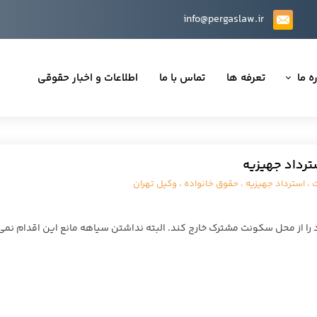
info@pergaslaw.ir
ه ما
تعرفه ها
تماس با ما
اطلاعات و اخبار حقوقی
ان ما
یه‌ها
رداد جهیزیه
ینی قراردادها
ت
،
استرداد جهیزیه
،
حقوق خانواده
،
وکیل تهران
 حقوقی
را از محل سکونت مشترک خارج کند. البته نداشتن سیاهه مانع این اقدام نمی
تی