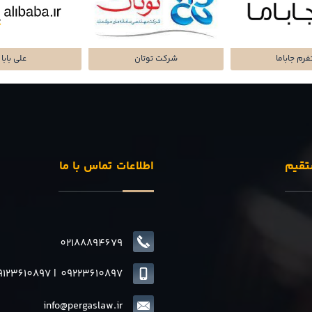
تا پرداز پرشین
شرکت سرمایه گذاری
پلتفرم میا
تقیم
اطلاعات تماس با ما
02188894679
9123610897
|
0
9223610897
info@pergaslaw.ir