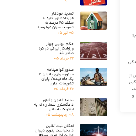
تمدید خودکار
قراردادهای اجاره با
سقف ۲۵ درصد به
تصویب سران قوا رسید
۰۵ تیر ۰۵
یه
حکم نهایی چهار
ورزشکار ایرانی در کره
صادر شد
۲۲ خرداد ۰۵
ندگی
صدور گواهینامه
موتورسواری بانوان تا
 از
یک ماه آینده/ پایان
زیر
تشریفات اداری
د،
۲۰ خرداد ۰۵
 و
بیانیه کانون وکلای
دادگستری سمنان؛ نه به
اینترنت طبقاتی
۰۸ اردیبهشت ۰۵
امکان ثبت آنلاین
دادخواست بدوی دیوان
عدالت اداری در نسخه