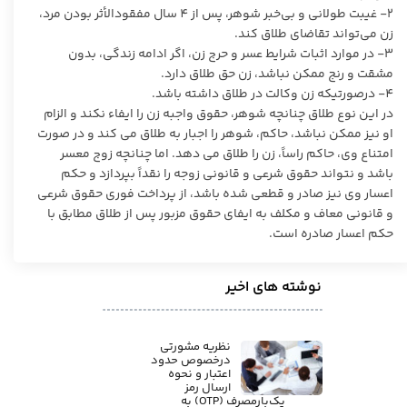
۲- غیبت طولانی و بی‌خبر شوهر، پس از 4 سال مفقود‌الأثر بودن مرد،
زن می‌تواند تقاضای طلاق کند.
۳- در موارد اثبات شرایط عسر و حرج زن، اگر ادامه زندگی، بدون
مشقت و رنج ممکن نباشد، زن حق طلاق دارد.
4- درصورتیکه زن وکالت در طلاق داشته باشد.
در این نوع طلاق چنانچه شوهر، حقوق واجبه زن را ایفاء نکند و الزام
او نیز ممکن نباشد، حاکم، شوهر را اجبار به طلاق می کند و در صورت
امتناع وی، حاکم راساً، زن را طلاق می دهد. اما چنانچه زوج معسر
باشد و نتواند حقوق شرعی و قانونی زوجه را نقداً بپردازد و حکم
اعسار وی نیز صادر و قطعی شده باشد، از پرداخت فوری حقوق شرعی
و قانونی معاف و مکلف به ایفای حقوق مزبور پس از طلاق مطابق با
حکم اعسار صادره است.
نوشته های اخیر
نظریه مشورتی
درخصوص حدود
اعتبار و نحوه
ارسال رمز
یک‌بارمصرف (OTP) به