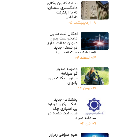
بیانیه کانون وکلای
دادگستری سمنان؛
نه به اینترنت
طبقاتی
۰۸ اردیبهشت ۰۵
امکان ثبت آنلاین
دادخواست بدوی
دیوان عدالت اداری
در نسخه جدید
«سامانه خدمات قضایی»
۰۳ اسفند ۰۴
مصوبه صدور
گواهینامه
موتورسیکلت برای
بانوان
۲۱ بهمن ۰۴
بخشنامه جدید
بانک مرکزی درباره
بی اعتباری چک
های ثبت نشده در
سامانه صیاد
۰۹ دی ۰۴
هیچ صرافی رمزارز