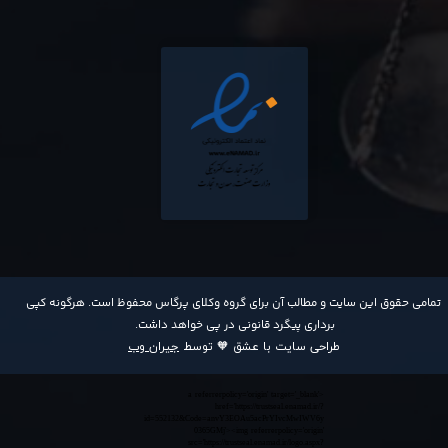
​تمامی حقوق این سایت و مطالب آن برای گروه وکلای پرگاس محفوظ است. هرگونه کپی
برداری پیگرد قانونی در پی خواهد داشت​​​​​​​.
طراحی سایت با عشق 🧡 توسط
جیران وب
<a referrerpolicy='origin' target='_blank'
href='https://trustseal.enamad.ir/?
id=552132&Code=anvY3EOAu5acPrYIvcMwIWV6y
0365GMj'><img referrerpolicy='origin'
src='https://trustseal.enamad.ir/logo.aspx?