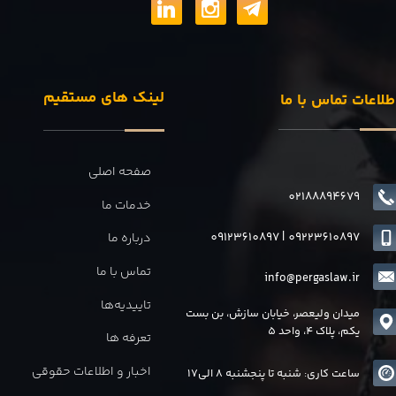
لینک های مستقیم
طلاعات تماس با ما
صفحه اصلی
02188894679
خدمات ما
09123610897
|
0
9223610897
درباره ما
تماس با ما
info@pergaslaw.ir
تاییدیه‌ها
میدان ولیعصر، خیابان سازش، بن بست
یکم، پلاک 4، واحد 5
تعرفه ها
اخبار و اطلاعات حقوقی
ساعت کاری: شنبه تا پنجشنبه 8 الی17