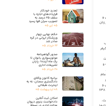
تمدید خودکار
قراردادهای اجاره با
جازات اسلامی و
سقف ۲۵ درصد به
تصویب سران قوا رسید
زنان
۰۵ تیر ۰۵
حکم نهایی چهار
ورزشکار ایرانی در کره
صادر شد
تکاب
۲۲ خرداد ۰۵
یفر
صدور گواهینامه
موتورسواری بانوان تا
ت
یک ماه آینده/ پایان
ت و
تشریفات اداری
۲۰ خرداد ۰۵
عام
بیانیه کانون وکلای
دادگستری سمنان؛ نه به
 و
اینترنت طبقاتی
۰۸ اردیبهشت ۰۵
معابر جرم می باشد و به طور خاص در ماده ۶۱۹ قانون مجازات اسلامی (تعزیرات) ۱۳۷۵ جرم انگاری شده است، موردی برای مراجعه به ماده ۶۳۸
امکان ثبت آنلاین
ت،
دادخواست بدوی دیوان
عدالت اداری در نسخه
 این رفتارها