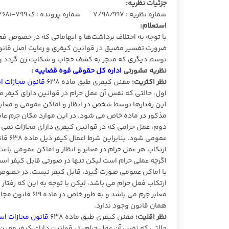
جزئیات نظریه:
شماره نظریه : ۷/۹۸/۹۹۷ شماره پرونده : ک ۷۹۹-۲/۶۸۱-۸۹ تاریخ نظریه : ۱۳۹۸/۱۰/۰۴
استعلام:
ضرورت تفسیر مضیق در قوانین کیفری و رعایت اصل قانونی ب
توسط دیگری که منجر به کشف حجاب و شکایت زن گردد و یا
نظریه مشورتی
اداره کل حقوقی قوه قضاییه
:
نظر اکثریت:
مقنن کیفری طبق ماده ۶۳۸
قانون مجازات ا
این رفتارها توسط شخص در انظار و اماکن عمومی و معابر ب
مذکور در ماده خاص می شود. در این موارد مکان جرم 
دوم، عمل حرامی که در قوانین کیفری دارای مجازات نمی ب
عمومی
اگرچه عملی حرام است لیکن تنها در صورتی قابل کیفر ا
یا اماکن عمومی صورت گیرد، قابل کیفر نیست. در خصوص کش
ارتکاب فعل حرام می باشد، لیکن با توجه به این که رفتا
همان قانون وجود ندارد.
نظر اقلیت:
مقنن کیفری طبق ماده ۶۳۸
قانون مجازات اسلام