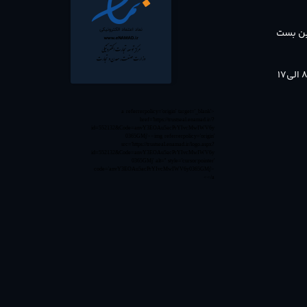
بن بست
<a referrerpolicy='origin' target='_blank'
href='https://trustseal.enamad.ir/?
id=552132&Code=anvY3EOAu5acPrYIvcMwIWV6y
0365GMj'><img referrerpolicy='origin'
src='https://trustseal.enamad.ir/logo.aspx?
id=552132&Code=anvY3EOAu5acPrYIvcMwIWV6y
0365GMj' alt='' style='cursor:pointer'
code='anvY3EOAu5acPrYIvcMwIWV6y0365GMj'>
</a>