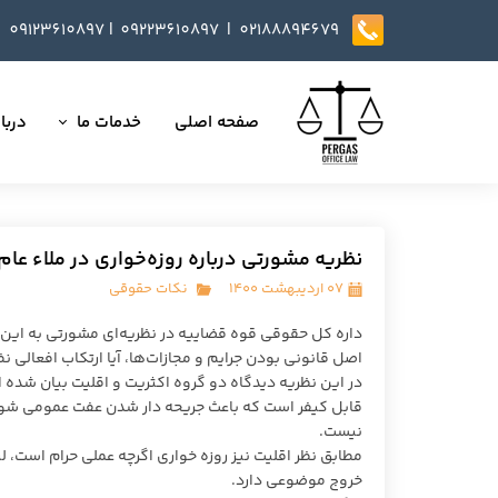
09123610897
|
0
9223610897​​​​​​​ |
02188894679
صفحه اصلی
خدمات ما
دربار
تمامی خدمات
داست
وکالت در دعاوی
تایید
نظریه مشورتی درباره روزه‌خواری در ملاء عام
مذاکره، تنظیم و بازب
۰۷ اردیبهشت ۱۴۰۰
نکات حقوقی
ارائه خدمات مشاوره
داره کل حقوقی قوه قضاییه در نظریه‌ای مشورتی به این
اصل قانونی بودن جرایم و مجازات‌ها، آیا ارتکاب افعالی 
داوری
در این نظریه دیدگاه دو گروه اکثریت و اقلیت بیان شده 
قابل کیفر است که باعث جریحه دار شدن عفت عمومی شود 
انجام کلیه مسائل ثب
نیست.
خروج موضوعی دارد.