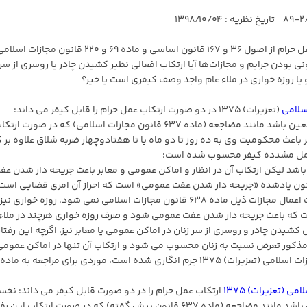
با توجه به اختلاف برداشت‌ها و ابهاماتی که در خصوص فعل حرام از اصول ۳۶ و ۱۶۷ قانون اساسی و ماده ۶۹ و ۲۲۰ قانون م
ودن جرایم و مجازات‌ها آیا ارتکاب افعالی نظیر کشیدن چادر یا روسری از سر 
 روزه خواری در ملاء عام واجد وصف کیفری است یا خیر؟
سلامی
(تعزیرات) ۱۳۷۵ در دو صورت ارتکاب عمل حرام را قابل کیفر می داند:
اول، حالتی که نفس آن عمل حرام در قوانین دارای کیفر معین باشد مانند مضاجعه (ماده ۶۳۷ قانون مجازات اسلامی) که در صورت ار
اعث محکومیت وی به ده روز تا دو ماه یا تا هفتادوچهار ضربه شلاق علاوه بر ک
عامل مشدده کیفر محسوب شده است؛
اشد لیکن ارتکاب آن در انظار و اماکن عمومی و معابر باعث جریحه دار شدن عف
 شود. بنابراین شرط اعمال کیفر ذیل ماده ۶۳۸ قانون یادشده «جریحه دار شدن عفت عمومی» است که احراز آن امری قضایی اس
ارتکاب هر عمل حرام در معابر و انظار و اماکن عمومی باعث اعمال مجازات ذیل ماده ۶۳۸ قانون مجازات اسلامی نمی شود. روزه خواری نیز
ست که باعث جریحه دار شدن عفت عمومی شود و صرف روزه خواری هرچند در ملاء
یدن چادر و روسری از سر زنان در اماکن عمومی یا معابر نیز، اگرچه این رفتار
ر مذکور تعرض نسبت به زنان محسوب می شود و ارتکاب آن تنها در اماکن عمومی
ی (تعزیرات) ۱۳۷۵
ارتکاب عمل حرام را در دو صورت قابل کیفر می داند: نخس
حالتی که نفس آن عمل حرام، در قوانین دارای کیفر معین باشد مانند مضاجعه (ماده ۶۳۷ قانون پیش گفته) که در صورت ارتکاب