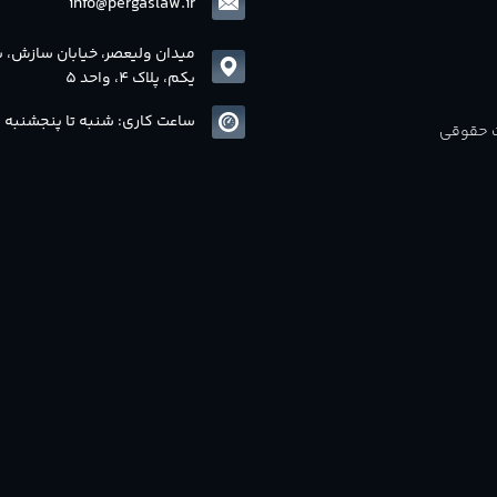
info@pergaslaw.ir
میدان ولیعصر، خیابان سازش، 
یکم، پلاک 4، واحد 5
ساعت کاری: شنبه تا پنجشنبه 8 الی17
ات حقوقی