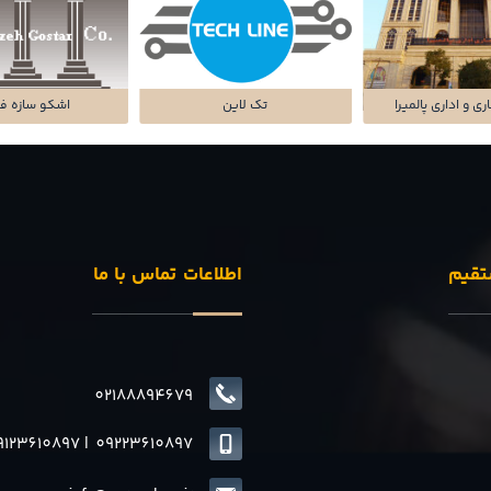
ی و اداری پالمیرا
تک لاین
اشکو سازه ف
تقیم
اطلاعات تماس با ما
02188894679
9123610897
|
0
9223610897