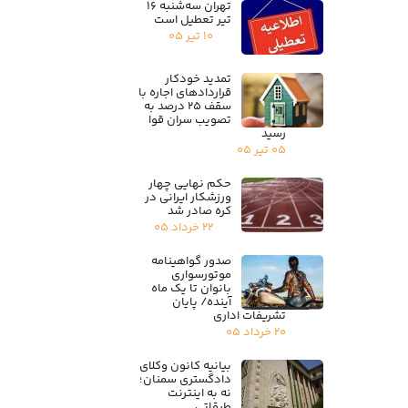
تهران سه‌شنبه ۱۶
تیر تعطیل است
۱۰ تیر ۰۵
تمدید خودکار
قراردادهای اجاره با
سقف ۲۵ درصد به
تصویب سران قوا
رسید
۰۵ تیر ۰۵
حکم نهایی چهار
ورزشکار ایرانی در
کره صادر شد
۲۲ خرداد ۰۵
صدور گواهینامه
موتورسواری
بانوان تا یک ماه
آینده/ پایان
تشریفات اداری
۲۰ خرداد ۰۵
بیانیه کانون وکلای
دادگستری سمنان؛
نه به اینترنت
طبقاتی