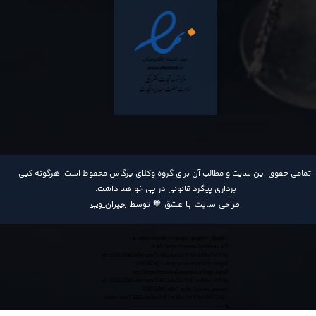
​تمامی حقوق این سایت و مطالب آن برای گروه وکلای پرگاس محفوظ است. هرگونه کپی
برداری پیگرد قانونی در پی خواهد داشت​​​​​​​.
طراحی سایت با عشق 🧡 توسط
جیران وب
<a referrerpolicy='origin' target='_blank'
href='https://trustseal.enamad.ir/?
id=552132&Code=anvY3EOAu5acPrYIvcMwIWV6y
0365GMj'><img referrerpolicy='origin'
src='https://trustseal.enamad.ir/logo.aspx?
id=552132&Code=anvY3EOAu5acPrYIvcMwIWV6y
0365GMj' alt='' style='cursor:pointer'
code='anvY3EOAu5acPrYIvcMwIWV6y0365GMj'>
</a>