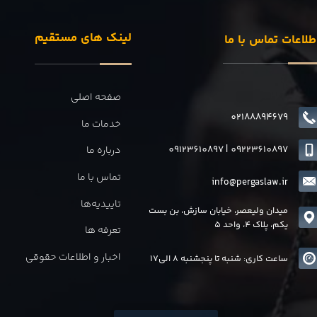
لینک های مستقیم
طلاعات تماس با ما
صفحه اصلی
02188894679
خدمات ما
09123610897
|
0
9223610897
درباره ما
تماس با ما
info@pergaslaw.ir
تاییدیه‌ها
میدان ولیعصر، خیابان سازش، بن بست
یکم، پلاک 4، واحد 5
تعرفه ها
اخبار و اطلاعات حقوقی
ساعت کاری: شنبه تا پنجشنبه 8 الی17