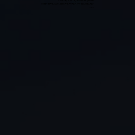
0365GMj' alt='' style='cursor:pointer'
code='anvY3EOAu5acPrYIvcMwIWV6y0365GMj'>
</a>