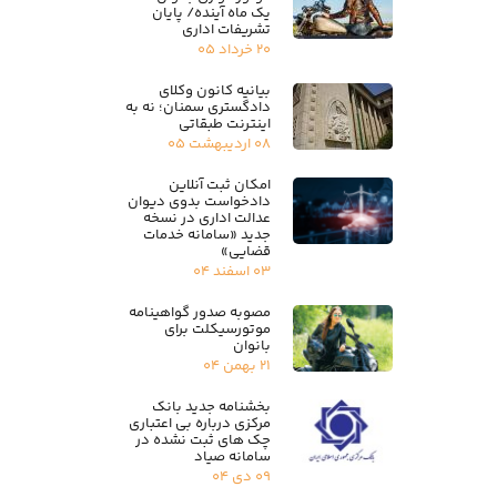
یک ماه آینده/ پایان
تشریفات اداری
۲۰ خرداد ۰۵
بیانیه کانون وکلای
دادگستری سمنان؛ نه به
اینترنت طبقاتی
۰۸ اردیبهشت ۰۵
امکان ثبت آنلاین
دادخواست بدوی دیوان
عدالت اداری در نسخه
جدید «سامانه خدمات
قضایی»
۰۳ اسفند ۰۴
مصوبه صدور گواهینامه
موتورسیکلت برای
بانوان
۲۱ بهمن ۰۴
بخشنامه جدید بانک
مرکزی درباره بی اعتباری
چک های ثبت نشده در
سامانه صیاد
۰۹ دی ۰۴