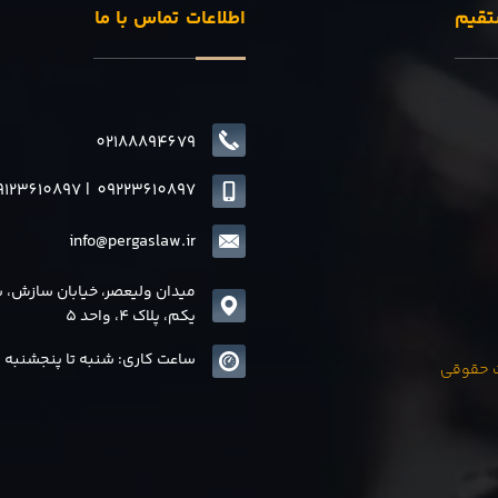
تقیم
اطلاعات تماس با ما
02188894679
9123610897
|
0
9223610897
info@pergaslaw.ir
میدان ولیعصر، خیابان سازش، 
یکم، پلاک 4، واحد 5
ساعت کاری: شنبه تا پنجشنبه 8 الی17
ات حقوقی