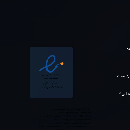
0
بن بست
<a referrerpolicy='origin' target='_blank'
href='https://trustseal.enamad.ir/?
id=552132&Code=anvY3EOAu5acPrYIvcMwIWV6y
0365GMj'><img referrerpolicy='origin'
src='https://trustseal.enamad.ir/logo.aspx?
id=552132&Code=anvY3EOAu5acPrYIvcMwIWV6y