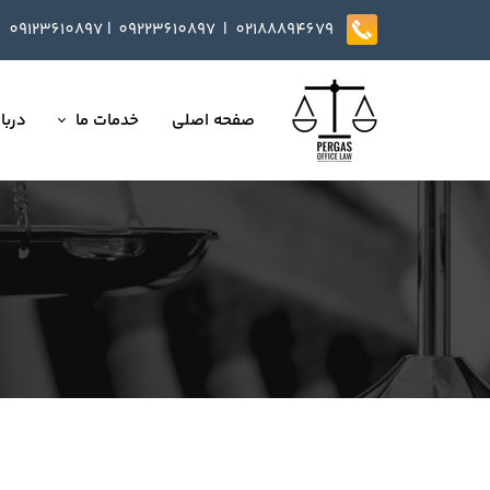
09123610897
|
0
9223610897​​​​​​​ |
02188894679
صفحه اصلی
خدمات ما
دربار
تمامی خدمات
داست
وکالت در دعاوی
تایید
مذاکره، تنظیم و بازب
ارائه خدمات مشاوره
داوری
انجام کلیه مسائل ثب