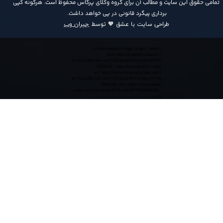
​تمامی حقوق این سایت و مطالب آن برای گروه وکلای پرگاس محفوظ است. هرگونه کپی
برداری پیگرد قانونی در پی خواهد داشت​​​​​​​.
طراحی سایت با عشق 🧡 توسط
جیران وب
<a referrerpolicy='origin' target='_blank'
href='https://trustseal.enamad.ir/?
id=552132&Code=anvY3EOAu5acPrYIvcMwIWV6y
0365GMj'><img referrerpolicy='origin'
src='https://trustseal.enamad.ir/logo.aspx?
id=552132&Code=anvY3EOAu5acPrYIvcMwIWV6y
0365GMj' alt='' style='cursor:pointer'
code='anvY3EOAu5acPrYIvcMwIWV6y0365GMj'>
</a>