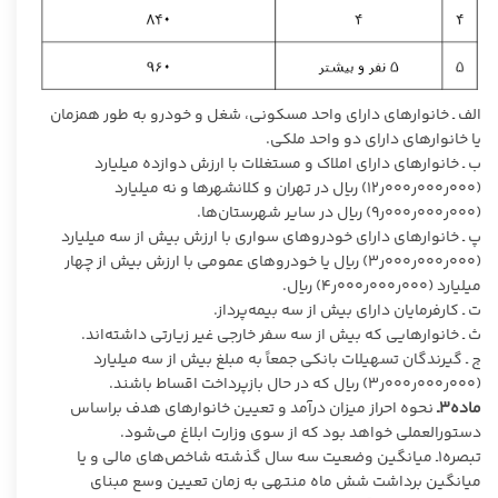
الف ـ خانوارهای دارای واحد مسکونی، شغل و خودرو به طور همزمان
یا خانوارهای دارای دو واحد ملکی.
ب ـ خانوارهای دارای املاک و مستغلات با ارزش دوازده میلیارد
(۰۰۰ر۰۰۰ر۰۰۰ر۱۲) ریال در تهران و کلانشهرها و نه میلیارد
(۰۰۰ر۰۰۰ر۰۰۰ر۹) ریال در سایر شهرستان­‌ها.
پ ـ خانوارهای دارای خودروهای سواری با ارزش بیش از سه میلیارد
(۰۰۰ر۰۰۰ر۰۰۰ر۳) ریال یا خودروهای عمومی با ارزش بیش از چهار
میلیارد (۰۰۰ر۰۰۰ر۰۰۰ر۴) ریال.
ت ـ کارفرمایان دارای بیش از سه بیمه­‌پرداز.
ث ـ خانوارهایی که بیش از سه سفر خارجی غیر زیارتی داشته‌اند.
ج ـ گیرندگان تسهیلات بانکی جمعاً به مبلغ بیش از سه میلیارد
(۰۰۰ر۰۰۰ر۰۰۰ر۳) ریال که در حال بازپرداخت اقساط باشند.
ماده۳ـ
نحوه احراز میزان درآمد و تعیین خانوارهای هدف براساس
دستورالعملی خواهد بود که از سوی وزارت ابلاغ می­‌شود.
تبصره۱ـ میانگین وضعیت سه سال گذشته شاخص‌­های مالی و یا
میانگین برداشت شش ماه منتهی به زمان تعیین وسع مبنای