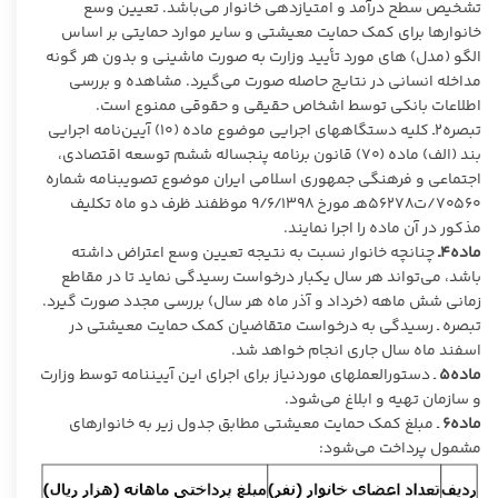
تشخیص سطح درآمد و امتیازدهی خانوار می­‌باشد. تعیین وسع
خانوارها برای کمک حمایت معیشتی و سایر موارد حمایتی بر اساس
الگو (مدل) ­های مورد تأیید وزارت به صورت ماشینی و بدون هر گونه
مداخله انسانی در نتایج حاصله صورت می‌گیرد. مشاهده و بررسی
اطلاعات بانکی توسط اشخاص حقیقی و حقوقی ممنوع است.
تبصره۲ـ کلیه دستگاه­های اجرایی موضوع ماده (۱۰) آیین‌­نامه اجرایی
بند (الف) ماده (۷۰) قانون برنامه پنجساله ششم توسعه اقتصادی،
اجتماعی و فرهنگی جمهوری اسلامی ایران موضوع تصویب­نامه شماره
۷۰۵۶۰/ت۵۶۲۷۸هـ مورخ ۹/۶/۱۳۹۸ موظفند ظرف دو ماه تکلیف
مذکور در آن ماده را اجرا نمایند.
ماده۴ـ
چنانچه خانوار نسبت به نتیجه تعیین وسع اعتراض داشته
باشد، می‌­تواند هر سال یکبار درخواست رسیدگی نماید تا در مقاطع
زمانی شش ماهه (خرداد و آذر ماه هر سال) بررسی مجدد صورت گیرد.
تبصره ـ رسیدگی به درخواست متقاضیان کمک حمایت معیشتی در
اسفند ماه سال جاری انجام خواهد شد.
ماده۵
ـ دستورالعمل­های موردنیاز برای اجرای این آیین­نامه توسط وزارت
و سازمان تهیه و ابلاغ می­‌شود.
ماده۶
ـ مبلغ کمک حمایت معیشتی مطابق جدول زیر به خانوارهای
مشمول پرداخت می‌شود: