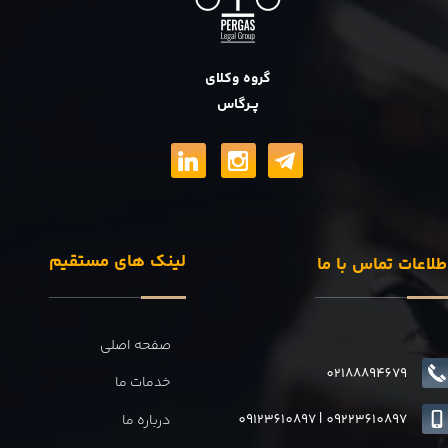
گروه وکلای
پــرگاس
لینک های مستقیم
طلاعات تماس با ما
صفحه اصلی
02188894679
خدمات ما
09123610897
|
0
9223610897
درباره ما