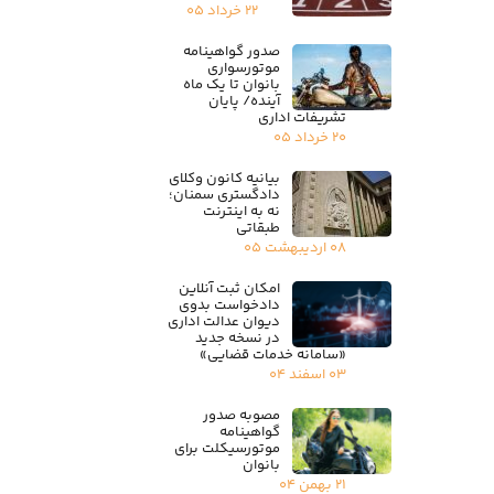
۲۲ خرداد ۰۵
صدور گواهینامه
موتورسواری
بانوان تا یک ماه
آینده/ پایان
تشریفات اداری
۲۰ خرداد ۰۵
بیانیه کانون وکلای
دادگستری سمنان؛
نه به اینترنت
طبقاتی
۰۸ اردیبهشت ۰۵
امکان ثبت آنلاین
دادخواست بدوی
دیوان عدالت اداری
در نسخه جدید
«سامانه خدمات قضایی»
۰۳ اسفند ۰۴
مصوبه صدور
گواهینامه
موتورسیکلت برای
بانوان
۲۱ بهمن ۰۴