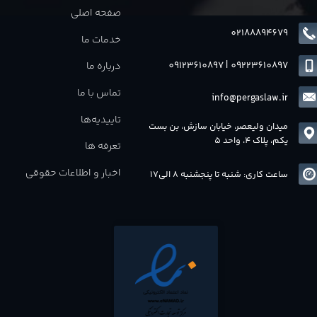
صفحه اصلی
02188894679
خدمات ما
09123610897
|
0
9223610897
درباره ما
تماس با ما
info@pergaslaw.ir
تاییدیه‌ها
میدان ولیعصر، خیابان سازش، بن بست
یکم، پلاک 4، واحد 5
تعرفه ها
اخبار و اطلاعات حقوقی
ساعت کاری: شنبه تا پنجشنبه 8 الی17