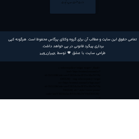
​تمامی حقوق این سایت و مطالب آن برای گروه وکلای پرگاس محفوظ است. هرگونه کپی
برداری پیگرد قانونی در پی خواهد داشت​​​​​​​.
طراحی سایت با عشق 🧡 توسط
جیران وب
<a referrerpolicy='origin' target='_blank'
href='https://trustseal.enamad.ir/?
id=552132&Code=anvY3EOAu5acPrYIvcMwIWV6y
0365GMj'><img referrerpolicy='origin'
src='https://trustseal.enamad.ir/logo.aspx?
id=552132&Code=anvY3EOAu5acPrYIvcMwIWV6y
0365GMj' alt='' style='cursor:pointer'
code='anvY3EOAu5acPrYIvcMwIWV6y0365GMj'>
</a>