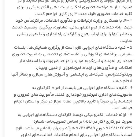
را از طریق فرم‌های الکترونیکی یا سایر روش‌ها فراهم نمایند و در
صورت نیاز به مراجعه حضوری امکان نوبت دهی الکترونیکی را برای
کلیه خدمات حضوری ظرف مدت ۳ روز کاری فراهم کنند.
۴-۳. با همکاری وزارت ارتباطات و فنآوری اطلاعات، مراکزتماس خود
جهت ارائه خدمات از نوع اطلاع‌رسانی، مشاوره، پیگیری وضعیت خدمت
و نظایر آنها را برای ارباب رجوع و کارکنان راه‌اندازی و یا به‌روز رسانی
نمایند.
۵- کلیه دستگاه‌های اجرایی لازم است از برگزاری همایش‌ها، جلسات
عمومی، برنامه‌های آموزشی و نشست‌های تخصصی به صورت حضوری
خودداری نموده و این‌گونه موارد را در حد ضرورت و با استفاده از
امکانات و فنآوری‌های ارتباط غیرحضوری از قبیل وبینار،
ویدئوکنفرانس، شبکه‌های اجتماعی و آموزش‌های مجازی و نظائر آنها
انجام دهند.
۶- کلیه دستگاه‌های اجرایی می‌بایست از اعزام کارکنان به
مأموریت‌های اداری غیرضرور خودداری کنند. مأموریت‌های ضروری و
اجتناب‌ناپذیر صرفاً با تأیید بالاترین مقام مجاز در مرکز و استان انجام
خواهد شد.
۷- ارائه خدمات الکترونیکی توسط کارکنان دستگاه‌های اجرایی به
صورت دورکاری (کار در خانه) بر اساس تصویب‌نامه شماره
۷۶۴۸۱/۴۴۷۳۶ مورخ ۷/۴/۱۳۸۹ هیأت وزیران بلامانع می‌باشد. لازم
است دستگاه‌های اجرایی برای انجام مکاتبات فعالیت‌های اداری