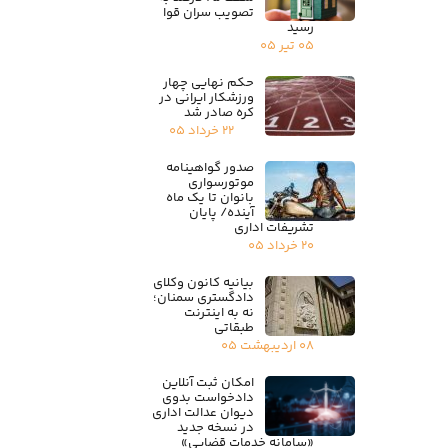
تصویب سران قوا
رسید
۰۵ تیر ۰۵
حکم نهایی چهار
ورزشکار ایرانی در
کره صادر شد
۲۲ خرداد ۰۵
صدور گواهینامه
موتورسواری
بانوان تا یک ماه
آینده/ پایان
تشریفات اداری
۲۰ خرداد ۰۵
بیانیه کانون وکلای
دادگستری سمنان؛
نه به اینترنت
طبقاتی
۰۸ اردیبهشت ۰۵
امکان ثبت آنلاین
دادخواست بدوی
دیوان عدالت اداری
در نسخه جدید
«سامانه خدمات قضایی»