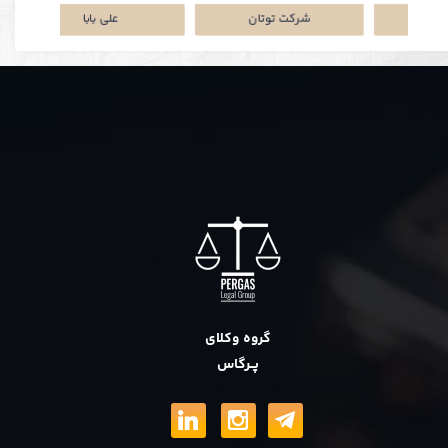
نکی
پلتفرم جاباما
شرکت توتان
گروه وکلای
پــرگاس