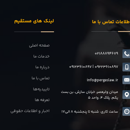
لینک های مستقیم
طلاعات تماس با ما
صفحه اصلی
02188894679
خدمات ما
09123610897
|
0
9223610897
درباره ما
تماس با ما
info@pergaslaw.ir
تاییدیه‌ها
میدان ولیعصر، خیابان سازش، بن بست
یکم، پلاک 4، واحد 5
تعرفه ها
اخبار و اطلاعات حقوقی
ساعت کاری: شنبه تا پنجشنبه 8 الی17