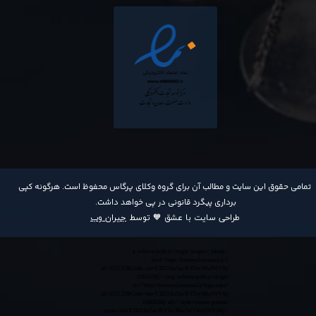
​تمامی حقوق این سایت و مطالب آن برای گروه وکلای پرگاس محفوظ است. هرگونه کپی
برداری پیگرد قانونی در پی خواهد داشت​​​​​​​.
طراحی سایت با عشق 🧡 توسط
جیران وب
<a referrerpolicy='origin' target='_blank'
href='https://trustseal.enamad.ir/?
id=552132&Code=anvY3EOAu5acPrYIvcMwIWV6y
0365GMj'><img referrerpolicy='origin'
src='https://trustseal.enamad.ir/logo.aspx?
id=552132&Code=anvY3EOAu5acPrYIvcMwIWV6y
0365GMj' alt='' style='cursor:pointer'
code='anvY3EOAu5acPrYIvcMwIWV6y0365GMj'>