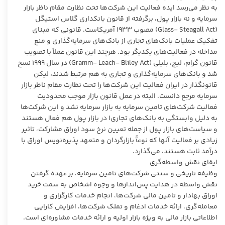
به نظر می‌رسد ایده فعالیت این شرکت‌ها تحت نظارت مقام ناظر بازار
سرمایه و نه بازار پول، برگرفته از قانون بانکداری گلاس استیگل
(Glass- Steagall Act) مصوب 1933 آمریکاست. قانونی که مبنای
تفکیک عملیات بانک‌های تجاری از بانک‌های سرمایه‌گذاری و منع
مداخله در فعالیت‌های یکدیگر بود. هرچند این قانون عملاً با تصویب
قانون گرام، لیچ، بلیلی (Gramm- Leach- Bliley Act) در سال 1999 نسخ
شد و بانک‌های سرمایه‌گذاری و تجاری به هم مرتبط شدند، لیکن
قانونگذار در ایران فعالیت این شرکت‌ها را تحت نظارت مقام ناظر بازار
سرمایه مرجع دانست. البته در عمل قانون بازار موجب محدودیت
فعالیت شرکت‌های تامین سرمایه به بازار سرمایه نشد و این شرکت‌ها
به دلیل وابستگی به بانک‌های تجاری1 در بازار پول هم فعال هستند
و سیاست‌های بازار پول از جمله تعیین نرخ سود اوراق مشارکت، تاثیر
زیادی بر فعالیت آنها که نوعاًَ بازارگردان و متعهد پذیره‌نویس اوراق با
درآمد ثابت هستند، می‌گذارد.
ایفای نقش واسطه‌گری
وظیفه تاریخی و سنتی شرکت‌های تامین سرمایه، بر عهده گرفتن
نقش واسطه در هدایت پس‌اندازها و وجوه اشخاص به سمت خرید
اوراق بهادار و تامین مالی شرکت‌ها، انجام خدمات کارگزاری و
معامله‌گری، ارائه خدمات ادغام و تملک شرکت‌ها، افزایش کارایی
اطلاعاتی بازار مالی به ویژه بازار اولیه و ارائه خدمات مشاوره‌ای است.