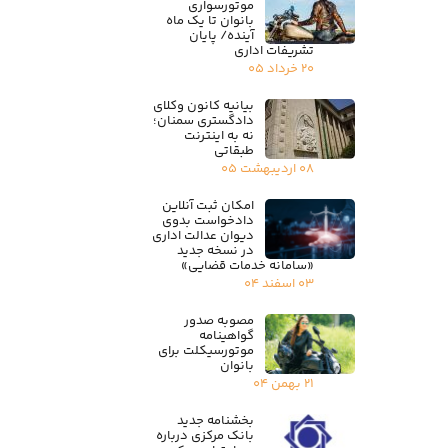
موتورسواری
بانوان تا یک ماه
آینده/ پایان
تشریفات اداری
۲۰ خرداد ۰۵
بیانیه کانون وکلای
دادگستری سمنان؛
نه به اینترنت
طبقاتی
۰۸ اردیبهشت ۰۵
امکان ثبت آنلاین
دادخواست بدوی
دیوان عدالت اداری
در نسخه جدید
«سامانه خدمات قضایی»
۰۳ اسفند ۰۴
مصوبه صدور
گواهینامه
موتورسیکلت برای
بانوان
۲۱ بهمن ۰۴
بخشنامه جدید
بانک مرکزی درباره