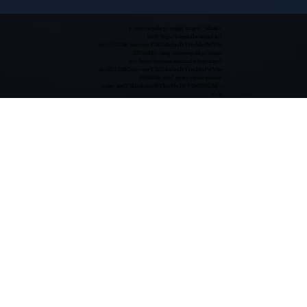
<a referrerpolicy='origin' target='_blank'
href='https://trustseal.enamad.ir/?
id=552132&Code=anvY3EOAu5acPrYIvcMwIWV6y
0365GMj'><img referrerpolicy='origin'
src='https://trustseal.enamad.ir/logo.aspx?
id=552132&Code=anvY3EOAu5acPrYIvcMwIWV6y
0365GMj' alt='' style='cursor:pointer'
code='anvY3EOAu5acPrYIvcMwIWV6y0365GMj'>
</a>