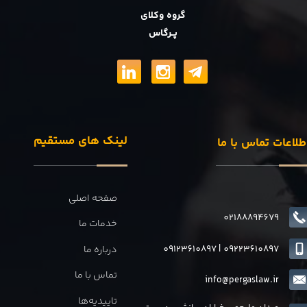
گروه وکلای
پــرگاس
لینک های مستقیم
طلاعات تماس با ما
صفحه اصلی
02188894679
خدمات ما
09123610897
|
0
9223610897
درباره ما
تماس با ما
info@pergaslaw.ir
تاییدیه‌ها