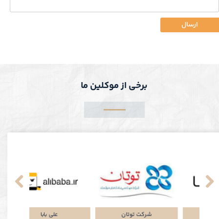
ارسال
برخی از موکلین ما
نکی
پلتفرم جاباما
شرکت توتان