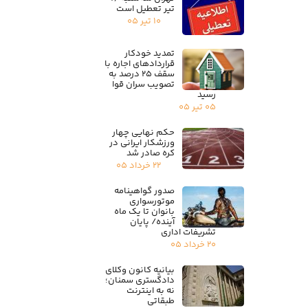
تیر تعطیل است
۱۰ تیر ۰۵
تمدید خودکار
قراردادهای اجاره با
سقف ۲۵ درصد به
تصویب سران قوا
رسید
۰۵ تیر ۰۵
حکم نهایی چهار
ورزشکار ایرانی در
کره صادر شد
۲۲ خرداد ۰۵
صدور گواهینامه
موتورسواری
بانوان تا یک ماه
آینده/ پایان
تشریفات اداری
۲۰ خرداد ۰۵
بیانیه کانون وکلای
دادگستری سمنان؛
نه به اینترنت
طبقاتی