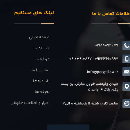
لینک های مستقیم
طلاعات تماس با ما
صفحه اصلی
02188894679
خدمات ما
09123610897
|
0
9223610897
درباره ما
تماس با ما
info@pergaslaw.ir
تاییدیه‌ها
میدان ولیعصر، خیابان سازش، بن بست
یکم، پلاک 4، واحد 5
تعرفه ها
اخبار و اطلاعات حقوقی
ساعت کاری: شنبه تا پنجشنبه 8 الی17