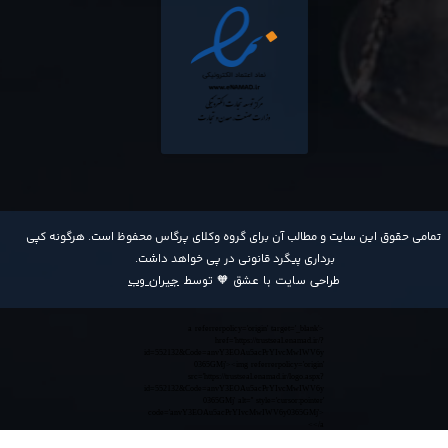
​تمامی حقوق این سایت و مطالب آن برای گروه وکلای پرگاس محفوظ است. هرگونه کپی
برداری پیگرد قانونی در پی خواهد داشت​​​​​​​.
طراحی سایت با عشق 🧡 توسط
جیران وب
<a referrerpolicy='origin' target='_blank'
href='https://trustseal.enamad.ir/?
id=552132&Code=anvY3EOAu5acPrYIvcMwIWV6y
0365GMj'><img referrerpolicy='origin'
src='https://trustseal.enamad.ir/logo.aspx?
id=552132&Code=anvY3EOAu5acPrYIvcMwIWV6y
0365GMj' alt='' style='cursor:pointer'
code='anvY3EOAu5acPrYIvcMwIWV6y0365GMj'>
</a>