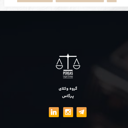
گروه وکلای
پــرگاس