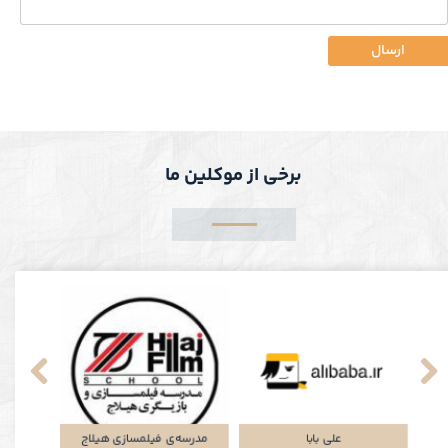
ارسال
برخی از موکلین ما
پلتفرم جاباما
شرکت توتان
علی