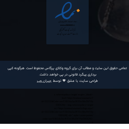
​تمامی حقوق این سایت و مطالب آن برای گروه وکلای پرگاس محفوظ است. هرگونه کپی
برداری پیگرد قانونی در پی خواهد داشت​​​​​​​.
طراحی سایت با عشق 🧡 توسط
جیران وب
<a referrerpolicy='origin' target='_blank'
href='https://trustseal.enamad.ir/?
id=552132&Code=anvY3EOAu5acPrYIvcMwIWV6y
0365GMj'><img referrerpolicy='origin'
src='https://trustseal.enamad.ir/logo.aspx?
id=552132&Code=anvY3EOAu5acPrYIvcMwIWV6y
0365GMj' alt='' style='cursor:pointer'
code='anvY3EOAu5acPrYIvcMwIWV6y0365GMj'>
</a>