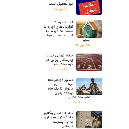
تیر تعطیل است
۱۰ تیر ۰۵
تمدید خودکار
قراردادهای اجاره با
سقف ۲۵ درصد به
تصویب سران قوا
رسید
۰۵ تیر ۰۵
حکم نهایی چهار
ورزشکار ایرانی در
کره صادر شد
۲۲ خرداد ۰۵
صدور گواهینامه
موتورسواری
بانوان تا یک ماه
آینده/ پایان
تشریفات اداری
۲۰ خرداد ۰۵
بیانیه کانون وکلای
دادگستری سمنان؛
نه به اینترنت
طبقاتی