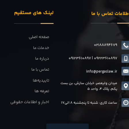
لینک های مستقیم
طلاعات تماس با ما
صفحه اصلی
02188894679
خدمات ما
09123610897
|
0
9223610897
درباره ما
تماس با ما
info@pergaslaw.ir
تاییدیه‌ها
میدان ولیعصر، خیابان سازش، بن بست
یکم، پلاک 4، واحد 5
تعرفه ها
اخبار و اطلاعات حقوقی
ساعت کاری: شنبه تا پنجشنبه 8 الی17