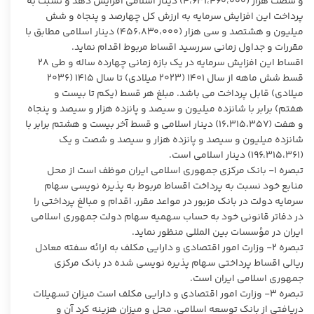
و شصت هزار (۴،۶٣١،۴۶۰،۰۰۰) دینار اسلامی افزایش دهد و نسبت به
پرداخت این افزایش سرمایه به ارزش کل چهارصد و پنجاه و شش
میلیون و هشتصد و سی هزار (۴۵۶،۸۳۰،۰۰۰) دینار اسلامی مطابق با
مقررات و جداول زمانی سررسید اقساط مربوط اقدام نماید.
اقساط این افزایش سرمایه در یک بازه زمانی چهارده ساله و طی ۲۸
قسط شش ماهه از سال ۱۴۰۱ (۲۰۲۳ میلادی) تا سال ۱۴۱۵ (۲۰۳۶
میلادی) قابل پرداخت می باشد. مبلغ هر قسط (یکم تا بیست و
هفتم) برابر با شانزده میلیون و سیصد و پانزده هزار و سیصد و پنجاه
و هفت (١۶،٣١۵،٣۵٧) دینار اسلامی و قسط آخر بیست و هشتم برابر با
شانزده میلیون و سیصد و پانزده هزار و سیصد و شصت و یک
(۱۹۶،٣١۵،٣۶١) دینار اسلامی است.
تبصره ۱- بانک مرکزی جمهوری اسلامی ایران موظف است از محل
منابع خود نسبت به پرداخت اقساط مربوط به پذیره نویسی سهام
سرمایه دولت در بانک مزبور در مواعد مقرر، اقدام و مبالغ پرداختی را
در دفاتر قانونی خود به حساب سهمیه سهام دولت جمهوری اسلامی
ایران در مؤسسات بین المللی منظور نماید.
تبصره ۲- وزارت امور اقتصادی و دارایی مکلف به ارائه سفته معادل
ریالی اقساط پرداختی سهام پذیره نویسی شده در بانک مرکزی
جمهوری اسلامی ایران است.
تبصره ۳- وزارت امور اقتصادی و دارایی مکلف است میزان تسهیلات
دریافتی از بانک توسعه اسلامی، محل و میزان هزینه کرد آن و