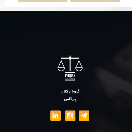
گروه وکلای
پــرگاس