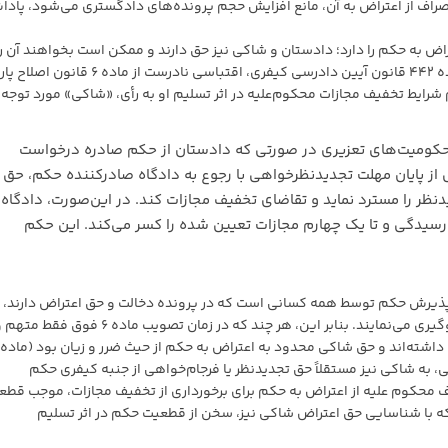
نصراف از اعتراض به آن، مانع افزایش حجم پرونده‌های دادگستری می‌شود، پاد
ض به حکم را دارد؛ دادستان و شاکی نیز حق دارند و ممکن است بخواهند آن را
مورد اعتراض قرار دهند. در سال ١٣٩٢، هنگام تصویب ماده ۴۴٢ قانون آیین دادرسی کیفری، اقتباسی نادرست از ما
١ سبب شد که در تنظیم شرایط تخفیف مجازات محکوم‌علیه در اثر تسلیم او به رأی، «شاکی» مورد توجه 
حکومیت‌های تعزیری در صورتی که دادستان از حکم صادره درخواست
ش از پایان مهلت تجدیدنظرخواهی با رجوع به دادگاه صادرکننده حکم، حق
ظر را مسترد نماید و تقاضای تخفیف مجازات کند. در این‌صورت، دادگاه
رسیدگی و تا یک چهارم مجازات تعیین شده را کسر می‌کند. این حکم
پذیرش حکم توسط همه کسانی است که در پرونده دخالت و حق اعتراض دارند، 
با انصراف خود از این حق، از دو درجه‌ای شدن رسیدگی جلوگیری می‌نمایند. بنابر این، هر چند که در زمان تصویب ماده ۶ فوق فقط
ما در هنگام تصویب ماده ۴۴٢ قانون فعلی، به شاکی نیز مستقلاً حق تجدیدنظر یا فرجام‌خواهی از جنبه کیفری حکم
ت (ماده ۴٣٣). در نتیجه، انصراف محکوم علیه از اعتراض به حکم برای برخورداری از تخفیف مجازات، موجب ق
با شناسایی حق اعتراض شاکی نیز، سخن از قطعیت حکم در اثر تسلیم