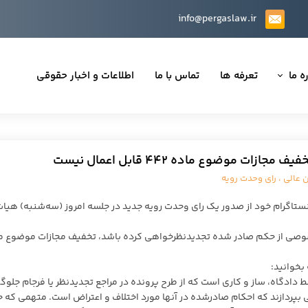
info@pergaslaw.ir
ه ما
تعرفه ها
تماس با ما
اطلاعات و اخبار حقوقی
ان ما
یه‌ها
وضوع ماده ۴۴٢ قابل اعمال نیست
ینی قراردادها
 عالی
،
رای وحدت رویه
 حقوقی
نستاگرام خود از صدور یک رای وحدت رویه جدید در جلسه امروز (سه‌شنبه) هیا
صوصی از حکم صادر شده تجدیدنظرخواهی کرده باشد، تخفیف مجازات موضوع م
تی
بخوانید:
دادگاه، ساز و کاری است که از طرح پرونده در مراجع تجدیدنظر یا فرجام جلوگ
یی بپردازند که احکام صادرشده در آنها مورد اختلاف و اعتراض است. متهمی که 