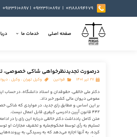
09123610897
|
0
9223610897​​​​​​​ |
02188894679
صفحه اصلی
خدمات ما
دربار
تمامی خدمات
داست
وکالت در دعاوی
تایید
درصورت تجدیدنظرخواهی شاکی خصوصی، تخفیف مجازات م
مذاکره، تنظیم و بازب
۲۷ تیر ۱۴۰۱
قوانین
وکیل تهران
،
وکیل
،
دیوان
ارائه خدمات مشاوره
دکتر علی خالقی، حقوقدان و استاد دانشگاه، در حساب ای
عمومی دیوان عالی کشور خبر داد.
داوری
بر این اساس و مطابق رای جدید، در مواردی که شاکی خ
۴۴۲ قانون آیین دادرسی کیفری قابل اعمال نیست.
انجام کلیه مسائل ثب
متن کامل یادداشت دکتر خالقی درباره این رای را در ادامه 
تسلیم به رأی توسط محکوم‌علیه و تخفیف مجازات او توسط 
کرده، به آنها اجازه می‌دهد که به رسیدگی به پرونده‌ها