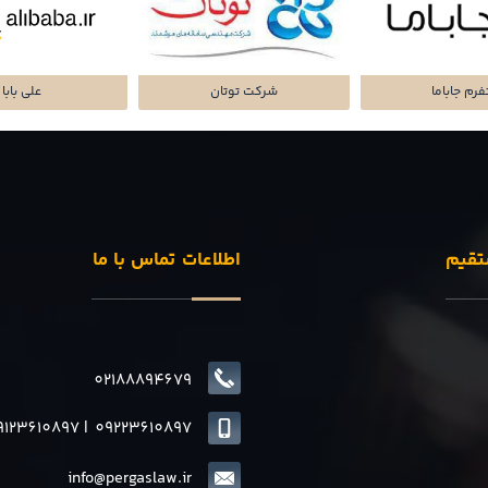
تا پرداز پرشین
شرکت سرمایه گذاری
پلتفرم میا
تقیم
اطلاعات تماس با ما
02188894679
9123610897
|
0
9223610897
info@pergaslaw.ir