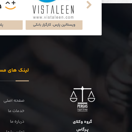
تماشاخانه‌ی ملک
شرکت تجارت سگال آرتا
شرکت دل
لینک های مس
صفحه اصلی
خدمات ما
درباره ما
گروه وکلای
پــرگاس