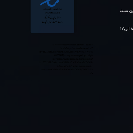
بن بست
<a referrerpolicy='origin' target='_blank'
href='https://trustseal.enamad.ir/?
id=552132&Code=anvY3EOAu5acPrYIvcMwIWV6y
0365GMj'><img referrerpolicy='origin'
src='https://trustseal.enamad.ir/logo.aspx?
id=552132&Code=anvY3EOAu5acPrYIvcMwIWV6y
0365GMj' alt='' style='cursor:pointer'
code='anvY3EOAu5acPrYIvcMwIWV6y0365GMj'>
</a>