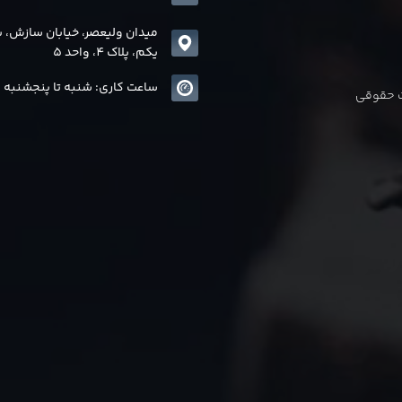
میدان ولیعصر، خیابان سازش، 
یکم، پلاک 4، واحد 5
ساعت کاری: شنبه تا پنجشنبه 8 الی17
ات حقوقی