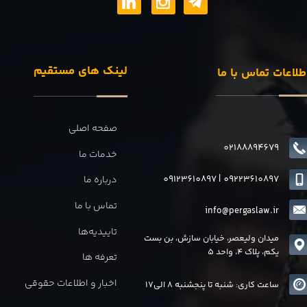
لینک های مستقیم
طلاعات تماس با ما
صفحه اصلی
02188894679
خدمات ما
09123610897
|
0
9223610897
درباره ما
تماس با ما
info@pergaslaw.ir
تاییدیه‌ها
میدان ولیعصر، خیابان سازش، بن بست
یکم، پلاک 4، واحد 5
تعرفه ها
اخبار و اطلاعات حقوقی
ساعت کاری: شنبه تا پنجشنبه 8 الی17