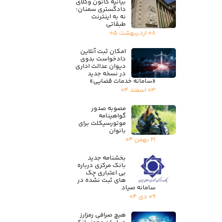
بیانیه کانون وکلای
دادگستری سمنان؛
نه به اینترنت
طبقاتی
۰۸ اردیبهشت ۰۵
امکان ثبت آنلاین
دادخواست بدوی
دیوان عدالت اداری
در نسخه جدید
«سامانه خدمات قضایی»
۰۳ اسفند ۰۴
مصوبه صدور
گواهینامه
موتورسیکلت برای
بانوان
۲۱ بهمن ۰۴
بخشنامه جدید
بانک مرکزی درباره
بی اعتباری چک
های ثبت نشده در
سامانه صیاد
۰۹ دی ۰۴
هیچ صرافی رمزارز