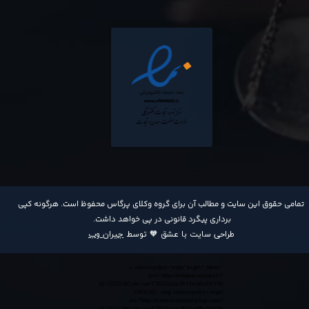
​تمامی حقوق این سایت و مطالب آن برای گروه وکلای پرگاس محفوظ است. هرگونه کپی
برداری پیگرد قانونی در پی خواهد داشت​​​​​​​.
طراحی سایت با عشق 🧡 توسط
جیران وب
<a referrerpolicy='origin' target='_blank'
href='https://trustseal.enamad.ir/?
id=552132&Code=anvY3EOAu5acPrYIvcMwIWV6y
0365GMj'><img referrerpolicy='origin'
src='https://trustseal.enamad.ir/logo.aspx?