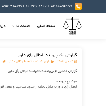
09123610897
|
0
9223610897​​​​​​​ |
02188894679
صفحه اصلی
خدمات ما
دربار
تمامی خدمات
داست
وکالت در دعاوی
تایید
گزارش یک پرونده: ابطال رای داور
مذاکره، تنظیم و بازب
۰۲ دی ۱۴۰۳
ارای اخذ شده توسط وکلای دفتر
ر
ارائه خدمات مشاوره
گزارش قضایی از پرونده دادخواست ابطال رأی داور
داوری
موضوع پرونده:
ابطال رأی داور به دلیل تخلف از حدود صلاحیت و نقض قوا
انجام کلیه مسائل ثب