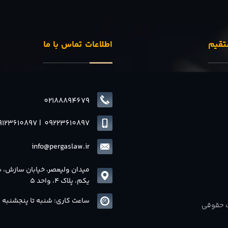
تقیم
اطلاعات تماس با ما
02188894679
9123610897
|
0
9223610897
info@pergaslaw.ir
میدان ولیعصر، خیابان سازش، 
یکم، پلاک 4، واحد 5
ساعت کاری: شنبه تا پنجشنبه 8 الی17
ات حقوقی