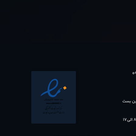
0
بن بست
<a referrerpolicy='origin' target='_blank'