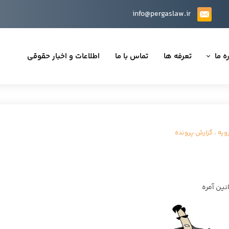
info@pergaslaw.ir
ه ما
تعرفه ها
تماس با ما
اطلاعات و اخبار حقوقی
ان ما
یه‌ها
ینی قراردادها
ویه
،
گزارش پرونده
 حقوقی
نین آمره
تی