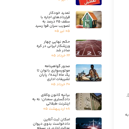
تمدید خودکار
قراردادهای اجاره با
سقف ۲۵ درصد به
تصویب سران قوا رسید
۰۵ تیر ۰۵
حکم نهایی چهار
ورزشکار ایرانی در کره
صادر شد
۲۲ خرداد ۰۵
صدور گواهینامه
موتورسواری بانوان تا
یک ماه آینده/ پایان
تشریفات اداری
۲۰ خرداد ۰۵
بیانیه کانون وکلای
،
دادگستری سمنان؛ نه به
اینترنت طبقاتی
۰۸ اردیبهشت ۰۵
به
امکان ثبت آنلاین
دادخواست بدوی دیوان
عدالت اداری در نسخه