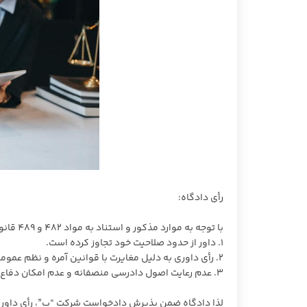
رأی دادگاه:
با توجه به موارد مذکور و استناد به مواد 482 و 489 قانون آیین دادرسی مدنی، دادگاه اعلام نمود:
1. داور از حدود صلاحیت خود تجاوز کرده است.
2. رأی داوری به دلیل مغایرت با قوانین آمره و نظم عمومی، قابل استناد نیست.
3. عدم رعایت اصول دادرسی منصفانه و عدم امکان دفاع خوانده، موجب خدشه به اعتبار رأی داوری شده است.
لذا دادگاه ضمن پذیرش دادخواست شرکت “ب”، رأی داور را