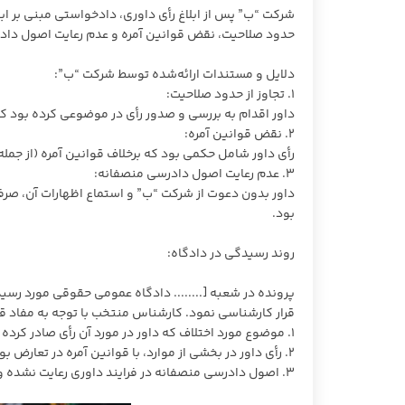
شرکت “ب” پس از ابلاغ رأی داوری، دادخواستی مبنی بر ابط
حدود صلاحیت، نقض قوانین آمره و عدم رعایت اصول دادر
دلایل و مستندات ارائه‌شده توسط شرکت “ب”:
1. تجاوز از حدود صلاحیت:
داور اقدام به بررسی و صدور رأی در موضوعی کرده بود که 
2. نقض قوانین آمره:
رأی داور شامل حکمی بود که برخلاف قوانین آمره (از جمله مواد 190 و 975 قانون مدنی) و نظم عمومی
3. عدم رعایت اصول دادرسی منصفانه:
داور بدون دعوت از شرکت “ب” و استماع اظهارات آن، صرفا
بود.
روند رسیدگی در دادگاه:
پرونده در شعبه [........ دادگاه عمومی حقوقی مورد رسید
قرار کارشناسی نمود. کارشناس منتخب با توجه به مفاد قرار
1. موضوع مورد اختلاف که داور در مورد آن رأی صادر کرده است، صریحاً در قرارداد از حوزه داوری مستثنی شده بود.
2. رأی داور در بخشی از موارد، با قوانین آمره در تعارض بوده و این امر موجب بطلان آن شده است.
3. اصول دادرسی منصفانه در فرایند داوری رعایت نشده و داور بدون دعوت از شرکت “ب”، رأی را به‌صورت یک‌طرفه صادر کرده است.