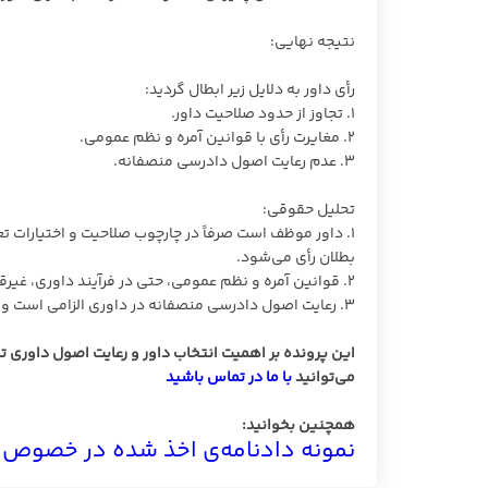
نتیجه نهایی:
رأی داور به دلایل زیر ابطال گردید:
1. تجاوز از حدود صلاحیت داور.
2. مغایرت رأی با قوانین آمره و نظم عمومی.
3. عدم رعایت اصول دادرسی منصفانه.
تحلیل حقوقی:
1. داور موظف است صرفاً در چارچوب صلاحیت و اختیارات
بطلان رأی می‌شود.
2. قوانین آمره و نظم عمومی، حتی در فرآیند داوری، غیرقابل تخطی هستند.
3. رعایت اصول دادرسی منصفانه در داوری الزامی است و تخلف از آن موجب بی‌اعتباری رأی داور خواهد شد.
این پرونده بر اهمیت انتخاب داور و رعایت اصول داوری
می‌توانید
با ما در تماس باشید
همچنین بخوانید:
نمونه دادنامه‌ی اخذ شده در خصوص 