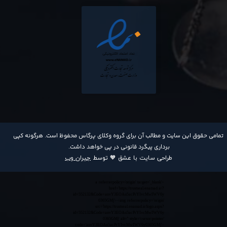
​تمامی حقوق این سایت و مطالب آن برای گروه وکلای پرگاس محفوظ است. هرگونه کپی
برداری پیگرد قانونی در پی خواهد داشت​​​​​​​.
طراحی سایت با عشق 🧡 توسط
جیران وب
<a referrerpolicy='origin' target='_blank'
href='https://trustseal.enamad.ir/?
id=552132&Code=anvY3EOAu5acPrYIvcMwIWV6y
0365GMj'><img referrerpolicy='origin'
src='https://trustseal.enamad.ir/logo.aspx?
id=552132&Code=anvY3EOAu5acPrYIvcMwIWV6y
0365GMj' alt='' style='cursor:pointer'
code='anvY3EOAu5acPrYIvcMwIWV6y0365GMj'>