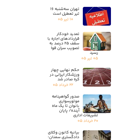
تهران سه‌شنبه ۱۶
تیر تعطیل است
۱۰ تیر ۰۵
تمدید خودکار
قراردادهای اجاره با
سقف ۲۵ درصد به
تصویب سران قوا
رسید
۰۵ تیر ۰۵
حکم نهایی چهار
ورزشکار ایرانی در
کره صادر شد
۲۲ خرداد ۰۵
صدور گواهینامه
موتورسواری
بانوان تا یک ماه
آینده/ پایان
تشریفات اداری
۲۰ خرداد ۰۵
بیانیه کانون وکلای
دادگستری سمنان؛