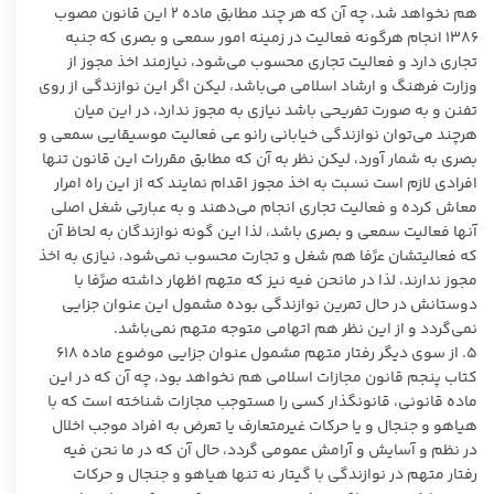
هم نخواهد شد، چه آن که هر چند مطابق ماده ۲ این قانون مصوب
۱۳۸۶ انجام هرگونه فعالیت در زمینه امور سمعی و بصری که جنبه
تجاری دارد و فعالیت تجاری محسوب می‌شود، نیازمند اخذ مجوز از
وزارت فرهنگ و ارشاد اسلامی می‌باشد، لیکن اگر این نوازندگی از روی
تفنن و به صورت تفریحی باشد نیازی به مجوز ندارد، در این میان
هرچند می‌توان نوازندگی خیابانی رانو عی فعالیت موسیقایی سمعی و
بصری به شمار آورد، لیکن نظر به آن که مطابق مقررات این قانون تنها
افرادی لازم است نسبت به اخذ مجوز اقدام نمایند که از این راه امرار
معاش کرده و فعالیت تجاری انجام می‌دهند و به عبارتی شغل اصلی
آنها فعالیت سمعی و بصری باشد، لذا این گونه نوازندگان به لحاظ آن
که فعالیتشان عرًفا هم شغل و تجارت محسوب نمی‌شود، نیازی به اخذ
مجوز ندارند، لذا در مانحن فیه نیز که متهم اظهار داشته صرًفا با
دوستانش در حال تمرین نوازندگی بوده مشمول این عنوان جزایی
نمی‌گردد و از این نظر هم اتهامی متوجه متهم نمی‌باشد.
۵. از سوی دیگر رفتار متهم مشمول عنوان جزایی موضوع ماده ۶۱۸
کتاب پنجم قانون مجازات اسلامی هم نخواهد بود، چه آن که در این
ماده قانونی، قانونگذار کسی را مستوجب مجازات شناخته است که با
هیاهو و جنجال و یا حرکات غیرمتعارف یا تعرض به افراد موجب اخلال
در نظم و آسایش و آرامش عمومی گردد، حال آن که در ما نحن فیه
رفتار متهم در نوازندگی با گیتار نه تنها هیاهو و جنجال و حرکات