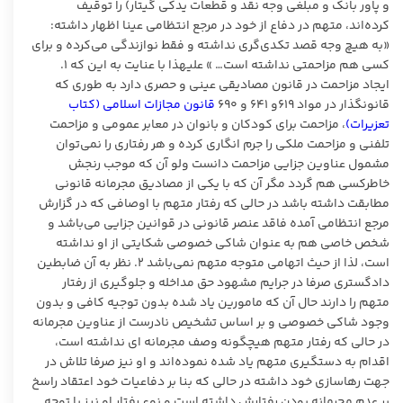
و پاور بانک و مبلغی وجه نقد و قطعات یدکی گیتار) را توقیف
کرده‌اند، متهم در دفاع از خود در مرجع انتظامی عینا اظهار داشته:
«به هیچ وجه قصد تکدی‌گری نداشته و فقط نوازندگی می‌کرده و برای
کسی هم مزاحمتی نداشته است… » علیهذا با عنایت به این که ۱.
ایجاد مزاحمت در قانون مصادیقی عینی و حصری دارد به طوری که
قانونگذار در مواد ۶۱۹و ۶۴۱ و ۶۹۰
قانون مجازات اسلامی (کتاب
تعزیرات)
، مزاحمت برای کودکان و بانوان در معابر عمومی و مزاحمت
تلفنی و مزاحمت ملکی را جرم انگاری کرده و هر رفتاری را نمی‌توان
مشمول عناوین جزایی مزاحمت دانست ولو آن که موجب رنجش
خاطرکسی هم گردد مگر آن که با یکی از مصادیق مجرمانه قانونی
مطابقت داشته باشد در حالی که رفتار متهم با اوصافی که در گزارش
مرجع انتظامی آمده فاقد عنصر قانونی در قوانین جزایی می‌باشد و
شخص خاصی هم به عنوان شاکی خصوصی شکایتی از او نداشته
است، لذا از حیث اتهامی متوجه متهم نمی‌باشد ۲. نظر به آن ضابطین
دادگستری صرفا در جرایم مشهود حق مداخله و جلوگیری از رفتار
متهم را دارند حال آن که مامورین یاد شده بدون توجیه کافی و بدون
وجود شاکی خصوصی و بر اساس تشخیص نادرست از عناوین مجرمانه
در حالی که رفتار متهم هیچگونه وصف مجرمانه ای نداشته است،
اقدام به دستگیری متهم یاد شده نموده‌اند و او نیز صرفا تلاش در
جهت رهاسازی خود داشته در حالی که بنا بر دفاعیات خود اعتقاد راسخ
بر عدم مجرمانه بودن رفتارش داشته است و نوع رفتار او نیز با توجه