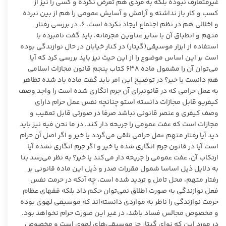
غیرمتعارف نبوده بلکه به فردی هم تعرض نکرده و کسی را نیز از
کسب و کار باز نداشته و آرامش و آسایش عمومی را هم از بین نبرده
و اخلالی هم در نظم اجتماع ایجاد نکرده است. ۶. در بررسی رفتار
متهم و انطباق آن با سایر عناوین مجرمانه، باید گفت نامبرده با
استفاده از ابزار موسیقی(گیتار) در کنار خیابان در حال نوازندگی بوده
است بر این اساس موضوع را از این حیث نیز باید بررسی کرد که آیا
می‌توان آن را مشمول ماده ۶۳۸ کتاب پنجم قانون مجازات اسلامی
هم دانست یا خیر؟ در توضیح این امر باید گفت ماده یاد شده تظاهر
به عمل حرامی که در قانونبرای آن جرم انگاری شده است را واجد وصف
کیفریو قابل مجازات دانسته استو چنانچه نفس عمل حرام دارای
وصف کیفری و عنصر قانونی نباشد صرفا در صورتی قابل تعقیب و
مجازات است که عفت عمومی را جریحه دار کند. در ما نحن فیه نیز باید
دید آیا رفتار متهم عمل حرامی تلقی می‌گردد یا خیر و اگر اصل آن حرام
است آیا در قانون جرم انگاری شده یا خیر و اگر جرم انگاری نشده آیا
ارتکاب آن، عفت عمومی را جریحه دار می‌کند یا خیر؟ به نظر می‌رسد بنا
به دلایل ذیل اساسا شمول مقررات صدر و ذیل این ماده قانونی بر
رفتار متهم، محل تامل و تردید شده است، چه آنکه در حرمت نفس
فعل نوازندگی به صورت اطلاق نمی‌توان حکم داد بلکه فقهای عظام
حرمت نوازندگی را ناظر به مواردی دانسته‌اند که موسیقی لهوی بوده
و مخصوص مجالس فساد باشد، در غیر این صورت حرام نخواهد بود.
در مورد این که نوای گیتار جز موسیقی‌های لهوی است و مخصوص