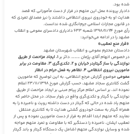
شده بود.
دادیار پرونده عمل این متهم در فرار از دست مأمورانی که قصد
هدایت او به خودروی نیروی انتظامی داشتند را نیز مصداق تمردی که
در قانون مجازات اسلامی جرم‌انگاری شده ندانست.
رأی مورخ ۱۳۹۸/۱۱/۲۴ شعبه ۶۳۳ دادیاری دادسرای عمومی و انقلاب
مشهد را در ادامه می‌خوانید:
«قرار منع تعقیب»
دادستان محترم عمومی و انقلاب شهرستان مشهد
در خصوص اتهام آقای پژمان ………. دائر بر
۱. ایجاد مزاحمت از طریق
نوازندگی با ساز گیتاردر خیابان و ۲. تکدی‌گری ۳. مقاومت در برابر
مامورین نیروی انتظامی ۴. تظاهر به فعل حرام در انظار
عمومی
موضوع گزارش مرجع انتظامی، به این توضیح که مامورین
گشت کلانتری سجاد مشهد، حسب گزارش مورخ ۲۳/۱۱/۱۳۹۸ اعلام
نموده اند، بر اساس اعلام مرکز پیام مبنی بر ایجاد مزاحمت از طریق
نوازندگی با گیتار و تکدی‌گری واقع در بلوار سجاد، در محل حاضر که
متهم یاد شده در حالی که گیتار در دست داشته رویت و نامبرده را به
همراه گیتار به سمت خودروی گشتی هدایت تا به کلانتری منتقل
نمایند که متهم ابتدا اقدام به فرار از دست مامورین نموده و پس از
تعقیب ایشان، نامبرده را دستگیر که با مقاومت و تمرد متهم مواجه
شده و وسایل نوازندگی متهم (شامل یک دستگاه گیتار و باند گیتار