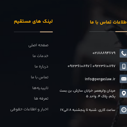
لینک های مستقیم
طلاعات تماس با ما
صفحه اصلی
02188894679
خدمات ما
09123610897
|
0
9223610897
درباره ما
تماس با ما
info@pergaslaw.ir
تاییدیه‌ها
میدان ولیعصر، خیابان سازش، بن بست
یکم، پلاک 4، واحد 5
تعرفه ها
اخبار و اطلاعات حقوقی
ساعت کاری: شنبه تا پنجشنبه 8 الی17