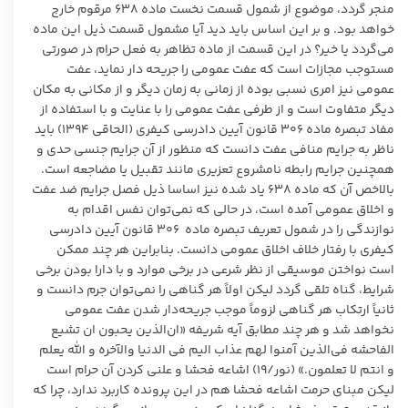
منجر گردد، موضوع از شمول قسمت نخست ماده ۶۳۸ مرقوم خارج
خواهد بود. و بر این اساس باید دید آیا مشمول قسمت ذیل این ماده
می‌گردد یا خیر؟ در این قسمت از ماده تظاهر به فعل حرام در صورتی
مستوجب مجازات است که عفت عمومی را جریحه دار نماید، عفت
عمومی نیز امری نسبی بوده از زمانی به زمان دیگر و از مکانی به مکان
دیگر متفاوت است و از طرفی عفت عمومی را با عنایت و با استفاده از
مفاد تبصره ماده ۳۰۶ قانون آیین دادرسی کیفری (الحاقی ۱۳۹۴) باید
ناظر به جرایم منافی عفت دانست که منظور از آن جرایم جنسی حدی و
همچنین جرایم رابطه نامشروع تعزیری مانند تقبیل یا مضاجعه است.
بالاخص آن که ماده ۶۳۸ یاد شده نیز اساسا ذیل فصل جرایم ضد عفت
و اخلاق عمومی آمده است، در حالی که نمی‌توان نفس اقدام به
نوازندگی را در شمول تعریف تبصره ماده ۳۰۶ قانون آیین دادرسی
کیفری با رفتار خلاف اخلاق عمومی دانست. بنابراین هر چند ممکن
است نواختن موسیقی از نظر شرعی در برخی موارد و با دارا بودن برخی
شرایط، گناه تلقی گردد لیکن اولاً هر گناهی را نمی‌توان جرم دانست و
ثانیاً ارتکاب هر گناهی لزوماً موجب جریحه‌دار شدن عفت عمومی
نخواهد شد و هر چند مطابق آیه شریفه «ان‌الذین یحبون ان تشیع
الفاحشه فی‌الذین آمنوا لهم عذاب الیم فی الدنیا والآخره و الله یعلم
و انتم لا تعلمون.» (نور/۱۹) اشاعه فحشا و علنی کردن آن حرام است
لیکن مبنای حرمت اشاعه فحشا هم در این پرونده کاربرد ندارد، چرا که