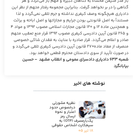
باز قدر متیقن فحشاء به گناهان کبیره و مهم باز می‌گردد و هر
گناهی را در بر نخواهد گرفت. بنابراین مجموعه رفتار متهم از نظر این
دادیاری هیچگونه وصف کیفری نداشته و جرم تلقی نمی‌گردد و لذا
مستنداً به اصل قانونتی بودن جرایم و مجازاتها و اصل اباحه و برائت
و همچنین ماده ۱۲ و ۱۲۰ قانون مجازات اسلامی مصوب ۱۳۹۲ و مواد ۴
و ۲۶۵ قانون آیین دادرسی کیفری مصوب ۱۳۹۲ قرار منع تعقیب متهم
صادر و اعلام می‌گردد. قرار صادره با عنایت به فقدان شاکی خصوصی
منصرف از مفاد ماده۲۷۰ قانون آیین دادرسی کیفری تلقی می‌گردد و
در صورت تأیید از سوی دادستان محترم قطعی خواهد بود.
شعبه ۶۳۳ دادیاری دادسرای عمومی و انقلاب مشهد – حسین
بیابانگرد
نوشته های اخیر
نظریه مشورتی
درخصوص حدود
اعتبار و نحوه
ارسال رمز
یک‌بارمصرف (OTP) به
سیم‌کارت اشخاص حقوقی
۱۸ تیر ۰۵