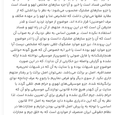
مجالس فساد است یا خیر، و آیا جزء سازهای مختص لهو و فساد است
یا جزو سازهای مشترک محسوب می‌شود؛ به نظر با برداشتی که از
عقاید فقها می‌توان داشت که تشخیص غنا و لهو را بر عهده مکلف و
عرف (مومنین) قرار داده اند، موضوع از موارد تردید است و قدر
متیقن آن است که در این پرونده، متهم، از آن در راه لهو و فساد
استفاده نکرده است. بر همین اساس به نظر، نزدیک تر به صواب آن
است که آن را جزو سازهای مشترک دانست و نوای آن را (در موضوع
این پرونده)، نیز جزو موارد مشکوک تلقی نمودکه مشخص نیست آیا
جزو موارد لهو بوده است یا خیر (به خصوص آن که هیچ گونه حواشی
هنجارشکنانه یا فایل صوتی یا تصویریاز موسیقی نواخته شده ارائه
نشده و گزارش واصله نیز حکایتی از آن ندارد)، که در این صورت
موضوع جزو شبهات بوده و با عنایت به آن که در شبهات تحریمیه
مصداقیه، اصل بر برائت می‌باشد، نمی‌توان اصل برائت را بر رفتار متهم
جاری نکرد. از سوی دیگر ولو فرض نماییم با رجوع به عرف چنانچه نوای
برانگیخته شده، جزو موسیقی‌های لهوی و حرام هم، تلقی گردد با
عنایت بر آن کهدر هیچ ماده قانونی نوازندگی موسیقی ولو آن که
حرام باشد، جرم انگاری نشده و کیفری برای آن تعیین نشده است، لذا
نظر به آن که این دادیاری عقیده دارد مراجعه به اصل ۱۶۷ قانون
اساسی با توجه به پذیرش اصل قانونی بودن جرایم و مجازات‌ها در
نظام حقوقی ایران منصرف از مواردی است که به خلق جرم و مجازات