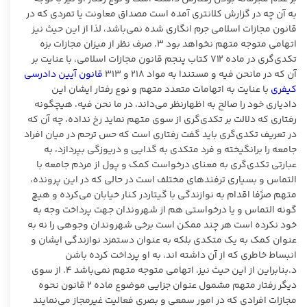
به آن چه در گزارش کلانتری آمده است مصداق معاونت یا تمردی که در
قانون مجازات اسلامی جرم انگاری شده نمی‌باشد، لذا از این حیث نیز
اتهامی متوجه متهم نخواهد بود ۳. صرف نظر از میزان مجازات بزه
تکدی‌گری در ماده ۷۱۲ کتاب پنجم قانون مجازات اسلامی، با عنایت بر
آن که در مانحن فیه و مستندا به مواد ۲۱۸ و ۳۱۳
قانون آیین دادرسی
کیفری
با عنایت به اتهامات متعدد متهم و نوع رفتار ایشان این
دادیاری خود را صالح به اظهارنظر می‌داند، در ما نحن فیه، هیچگونه
رفتاری که دلالت بر تکدی‌گری از سوی متهم نماید رخ نداده، چه آن که
در تعریف تکدی‌گری باید گفت رفتاری است که حس ترحم در میان افراد
جامعه را برانگیخته و فرد متکدی به گدایی و دریوزگی بپردازد، به
عبارتی تکدی‌گری به معنای درخواست کمک و پول از مردم جامعه با
التماس و بسیاری ترفندهای مختلف است در حالی که در این پرونده،
متهم صرًفا اقدام به نوازندگی با گیتاردر کنار خیابان می‌کرده و هیچ
گونه التماس و یا درخواستی هم از شهروندان جهت پرداخت وجه به
خود نکرده است هر چند ممکن است برخی شهروندان وجوهی را نه به
عنوان کمک به یک متکدی بلکه به عنوان دستمزد نوازندگی ایشان و
انبساط خاطری که از آن داشته اند، به او پرداخت کرده باشن
د.بنابراین از این حیث نیز، اتهامی متوجه متهم نمی‌باشد ۴. از سوی
دیگر رفتار متهم مشمول عنوان جزایی موضوع ماده ۲ قانون نحوه
مجازات افرادی که در امور سمعی و بصری فعالیت غیرمجاز می‌نمایند