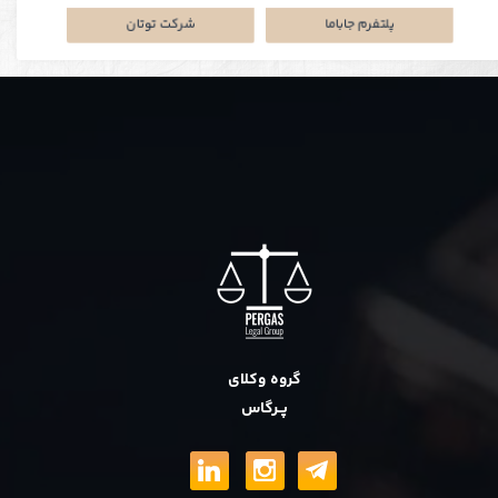
نکی
پلتفرم جاباما
شرکت توتان
گروه وکلای
پــرگاس