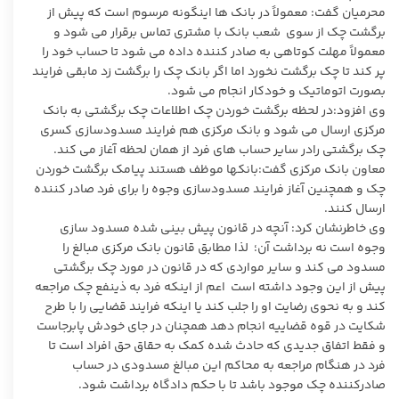
محرمیان گفت: معمولاً در بانک ها اینگونه مرسوم است که پیش از
برگشت چک از سوی شعب بانک با مشتری تماس برقرار می شود و
معمولاً مهلت کوتاهی به صادر کننده داده می شود تا حساب خود را
پر کند تا چک برگشت نخورد اما اگر بانک چک را برگشت زد مابقی فرایند
بصورت اتوماتیک و خودکار انجام می شود.
وی افزود:در لحظه برگشت خوردن چک اطلاعات چک برگشتی به بانک
مرکزی ارسال می شود و بانک مرکزی هم فرایند مسدودسازی کسری
چک برگشتی رادر سایر حساب های فرد از همان لحظه آغاز می کند.
معاون بانک مرکزی گفت:بانکها موظف هستند پیامک برگشت خوردن
چک و همچنین آغاز فرایند مسدودسازی وجوه را برای فرد صادر کننده
ارسال کنند.
وی خاطرنشان کرد: آنچه در قانون پیش بینی شده مسدود سازی
وجوه است نه برداشت آن؛ لذا مطابق قانون بانک مرکزی مبالغ را
مسدود می کند و سایر مواردی که در قانون در مورد چک برگشتی
پیش از این وجود داشته است اعم از اینکه فرد به ذینفع چک مراجعه
کند و به نحوی رضایت او را جلب کند یا اینکه فرایند قضایی را با طرح
شکایت در قوه قضاییه انجام دهد همچنان در جای خودش پابرجاست
و فقط اتفاق جدیدی که حادث شده کمک به حقاق حق افراد است تا
فرد در هنگام مراجعه به محاکم این مبالغ مسدودی در حساب
صادرکننده چک موجود باشد تا با حکم دادگاه برداشت شود.