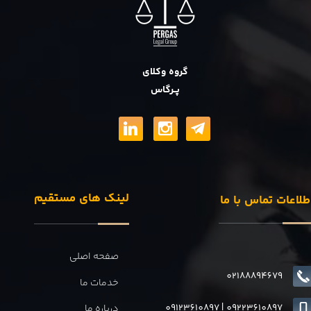
گروه وکلای
پــرگاس
لینک های مستقیم
طلاعات تماس با ما
صفحه اصلی
02188894679
خدمات ما
09123610897
|
0
9223610897
درباره ما