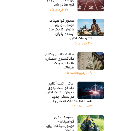
ورزشکار ایرانی در
کره صادر شد
۲۲ خرداد ۰۵
صدور گواهینامه
موتورسواری
بانوان تا یک ماه
آینده/ پایان
تشریفات اداری
۲۰ خرداد ۰۵
بیانیه کانون وکلای
دادگستری سمنان؛
نه به اینترنت
طبقاتی
۰۸ اردیبهشت ۰۵
امکان ثبت آنلاین
دادخواست بدوی
دیوان عدالت اداری
در نسخه جدید
«سامانه خدمات قضایی»
۰۳ اسفند ۰۴
مصوبه صدور
گواهینامه
موتورسیکلت برای
بانوان