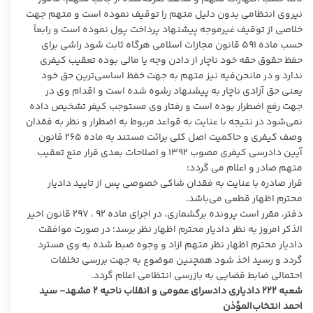
نیروی انتظامی بدون دلیل متهم را توقیف نموده است و متهم جهت
خلاصی از توقیف غیرموجه پیشنهاد پرداخت پول نموده است و رابعاً
حسب ماده ۵۹۱ قانون مجازات اسلامی هرگاه ثابت شود راشی برای
حفظ حقوق حقه خود ناچار از دادن وجه یا مالی بوده تعقیب کیفری
ندارد و در مانحن‌فیه نیز متهم به جهت خفظ اساسی‌ترین حق خود
یعنی حق آزادی ناچار به پیشنهاد رشوه شده است و اقدام وی در
جهت رفع اضطرار بوده است و رفتار وی مستوجب کیفر تشخیص داده
نمی‌شود در نتیجه با عنایت به قواعد مربوط به اضطرار و نظر به فقدان
وصف کیفری و حاکمیت اصل کلی برائت مستند به ماده ۲۶۵ قانون
آیین دادرسی کیفری مصوب ۱۳۹۲ و اصلاحات بعدی قرار منع تعقیب
متهم صادر و اعلام می گردد؛
قرار صادره با عنایت به فقدان شاکی خصوصی پس از تایید دادیار
محترم اظهار قطعی می‌باشد.
دفتر، مقرر است پرونده برگشماری، در اجرای ماده ۹۲ ، ۲۹۷ قانون اخیر
الذکر امروز به نظر دادیار محترم اظهار نظر برسد؛ در صورت موافقت
دادیار محترم اظهار نظر متهم ازاد و وجوه ضبط شده به وی مسترد
گردد و رسید اخذ شود همچنین موضوع به جهت بررسی تخلفات
احتمالی ضابط قضایی به بازرسی انتظامی اعلام گردد.
شعبه ۲۲۲ دادیاری دادسرای عمومی و انقلاب ناحیه ۲ مشهد- سید
احمد انتخاب‌المؤذن