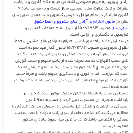
ازادی و ورود به حریم خصوصی اشخاص جز به حکم قانون و با رعایت
مقررات و تحت نظارت مقام قضایی مجاز نیست و به موجب ماده ۷
قانون مارالذکر در تمام مراحل دادرسی کیفری رعایت حقوق شهروندی
مقرر در
قانون احترام به آزادی های مشروع و حفظ حقوق
شهروندی
مصوب ۱۵/۲/۱۳۸۳ از سوی تمام مقامات قضایی و
ضابطین دادگستری و الزامی است.
در بند اول ماده واحده ی قانون احترام به آزادی های مشروع و حفظ
حقوق شهروندی مصوب ۱۵/۲/۱۳۸۳ قانون گذار قید نموده است
می‌بایست از هر گونه بازداشت اضافی و بدون ضرورت اجتناب گردد.
ثانیا حسب اظهارات شاهد تعرفه شده از جانب متهم و حسب گزارش
مرجع انتظامی هیچ گونه جرم مشهودی از جانب متهم واقع نشده
است که نیازمند اقدام فوری و دستگیری متهم باشد و صرفاً حسب
گزارش ابتدای مرجع انتظامی تماسی مبنی بر حضور افراد مشکوک در
محله شده است.
همچنین صرف به همراه نداشتن مدارک موتور سیکلت دلیل بر
بازداشت متصرف آن محسوب نمی گردد و حسب ماده ۹ قانون
رسیدگی به تخلفات رانندگی نیز مامورین در صورتی مدارک رانندگان را
مطالبه می کنند که شاهد تخلف از سوی راننده بوده یا تحت تعقیب
قضائی یا انتظامی باشد که در ما نحن فیه قیود ماده ی مذکور
مفقود می‌باشد
ثالثا حسب اظهارات متهم و شاهد تعرفه‌شده از جانب متهم، مامور