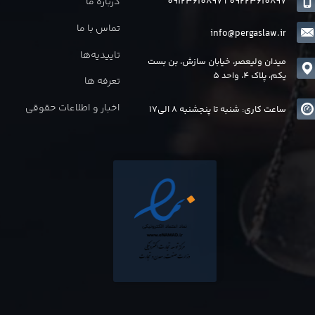
09123610897
|
0
9223610897
درباره ما
تماس با ما
info@pergaslaw.ir
تاییدیه‌ها
میدان ولیعصر، خیابان سازش، بن بست
یکم، پلاک 4، واحد 5
تعرفه ها
اخبار و اطلاعات حقوقی
ساعت کاری: شنبه تا پنجشنبه 8 الی17