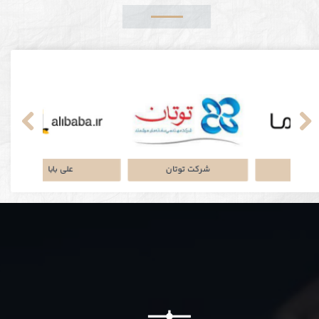
نکی
پلتفرم جاباما
شرکت توتان