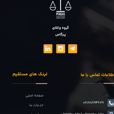
گروه وکلای
پــرگاس
لینک های مستقیم
طلاعات تماس با ما
صفحه اصلی
02188894679
خدمات ما