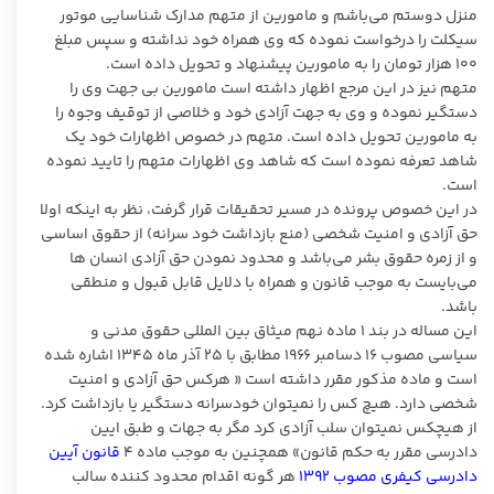
منزل دوستم می‌باشم و مامورین از متهم مدارک شناسایی موتور
سیکلت را درخواست نموده که وی همراه خود نداشته و سپس مبلغ
۱۰۰ هزار تومان را به مامورین پیشنهاد و تحویل داده است.
متهم نیز در این مرجع اظهار داشته است مامورین بی جهت وی را
دستگیر نموده و وی به جهت آزادی خود و خلاصی از توقیف وجوه را
به مامورین تحویل داده است. متهم در خصوص اظهارات خود یک
شاهد تعرفه نموده است که شاهد وی اظهارات متهم را تایید نموده
است.
در این خصوص پرونده در مسیر تحقیقات قرار گرفت، نظر به اینکه اولا
حق آزادی و امنیت شخصی (منع بازداشت خود سرانه) از حقوق اساسی
و از زمره حقوق بشر می‌باشد و محدود نمودن حق آزادی انسان ها
می‌بایست به موجب قانون و همراه با دلایل قابل قبول و منطقی
باشد.
این مساله در بند ۱ ماده نهم میثاق بین المللی حقوق مدنی و
سیاسی مصوب ۱۶ دسامبر ۱۹۶۶ مطابق با ۲۵ آذر ماه ۱۳۴۵ اشاره شده
است و ماده مذکور مقرر داشته است « هرکس حق آزادی و امنیت
شخصی دارد. هیچ کس را نمیتوان خودسرانه دستگیر یا بازداشت کرد.
از هیچکس نمیتوان سلب آزادی کرد مگر به جهات و طبق ایین
دادرسی مقرر به حکم قانون» همچنین به موجب ماده ۴
قانون آیین
دادرسی کیفری مصوب ۱۳۹۲
هر گونه اقدام محدود کننده سالب