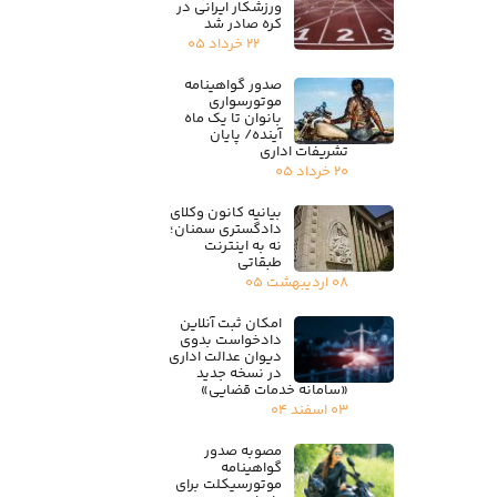
ورزشکار ایرانی در
کره صادر شد
۲۲ خرداد ۰۵
صدور گواهینامه
موتورسواری
بانوان تا یک ماه
آینده/ پایان
تشریفات اداری
۲۰ خرداد ۰۵
بیانیه کانون وکلای
دادگستری سمنان؛
نه به اینترنت
طبقاتی
۰۸ اردیبهشت ۰۵
امکان ثبت آنلاین
دادخواست بدوی
دیوان عدالت اداری
در نسخه جدید
«سامانه خدمات قضایی»
۰۳ اسفند ۰۴
مصوبه صدور
گواهینامه
موتورسیکلت برای