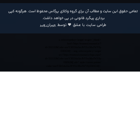
​تمامی حقوق این سایت و مطالب آن برای گروه وکلای پرگاس محفوظ است. هرگونه کپی
برداری پیگرد قانونی در پی خواهد داشت​​​​​​​.
طراحی سایت با عشق 🧡 توسط
جیران وب
<a referrerpolicy='origin' target='_blank'
href='https://trustseal.enamad.ir/?
id=552132&Code=anvY3EOAu5acPrYIvcMwIWV6y
0365GMj'><img referrerpolicy='origin'
src='https://trustseal.enamad.ir/logo.aspx?
id=552132&Code=anvY3EOAu5acPrYIvcMwIWV6y
0365GMj' alt='' style='cursor:pointer'
code='anvY3EOAu5acPrYIvcMwIWV6y0365GMj'>
</a>