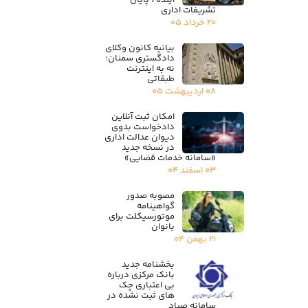
آینده/ پایان
تشریفات اداری
۲۰ خرداد ۰۵
بیانیه کانون وکلای
دادگستری سمنان؛
نه به اینترنت
طبقاتی
۰۸ اردیبهشت ۰۵
امکان ثبت آنلاین
دادخواست بدوی
دیوان عدالت اداری
در نسخه جدید
«سامانه خدمات قضایی»
۰۳ اسفند ۰۴
مصوبه صدور
گواهینامه
موتورسیکلت برای
بانوان
۲۱ بهمن ۰۴
بخشنامه جدید
بانک مرکزی درباره
بی اعتباری چک
های ثبت نشده در
سامانه صیاد