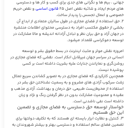
جهانی ، بیم ها و نگرانی های جدی برای کسب و کار ها و دسترسی
های مردم ایجاد و شائبه نقض اصل ۲۵
قانون اساسی
و نقض حریم
خصوصی و اعمال تجسس را پدیدار ساخت.
٢. حق استفاده از فضای مجازی در طول سالیان متمادی از ابداع آن
بخشی از حقوق مکتسب افراد به دسترسی محتوای اطلاعات منتشره
در جهان آزاد و حق بیان نظر و تبادل آزادانه اندیشه و مالا مشارکت در
توسعه دموکراسی قلمداد میشود.
امروزه نقش موثر و مثبت اینترنت در بسط حقوق بشر و توسعه
انسانی در سراسر جهان غیرقابل انکار است. نقشی که فضای مجازی در
روشن‌گری و نمایاندن جنایات علیه بشریت داشته است بر کسی
پوشیده نیست.
همچنین کارکردی که فضای مجازی در به تصویر کشاندن سریع تمثال
زشت سرکوب آزادی های مشروع و به رسمیت نشناختن حق بشر در
استفاده از محیط‌زیست طبیعی، حق درمان و بهداشت، آزادی مذهب و
عقیده و ممنوعیت مشارکت بدون در نظر گرفتن رنگ و نژاد و زبان
داشته است نفی ناشدنی است.
خواستار توسعه حق دسترسی به فضای مجازی و تضمین
این حق هستیم
٣. کنترل و نظارت ابزار بایسته ای هستند که به تکلیف دولتها برای
تضمین فضای سالم استفاده و دسترسی بهتر و بیشتر شهروندان به