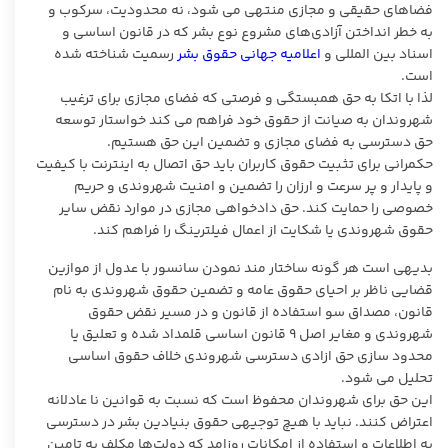
فضاهای حقیقی و مجازی منتهی می شود، نه محدودیت، سرکوب و
به خطر انداختن آزادی‌های مشروع نوع بشر که در قانون اساسی و
اسناد بین المللی و
اعلامیه جهانی حقوق بشر
رسمیت شناخته شده
است.
لذا با اتکا به حق همبستگی و فرصتی که فضای مجازی برای ترغیب
شهروندان به صیانت از حقوق خود فراهم می کند خواستار توسعه
حق دسترسی به فضای مجازی و تضمین این حق هستیم.
حکمرانی برای تثبیت حقوق کاربران باید حق اتصال به اینترنت با کیفیت
و پایدار و پر سرعت و ارزان را تضمین و امنیت شهروندی و حریم
خصوصی را حمایت کند. حق دادخواهی مجازی در موارد نقض سایر
حقوق شهروندی یا شکایت از اعمال فیلترینگ را فراهم کند.
بدیهی است هر گونه ساختار مند نمودن سانسور با عدول از موازین
قضایی ناظر بر احیای حقوق عامه و تضمین حقوق شهروندی به نام
قانون، مصداق سو استفاده از قانون و در مسیر نقض حقوق
شهروندی و مغایر اصل ۹ قانون اساسی قلمداد شده و تعلیق یا
محدود سازی حق ازادی دسترسی شهروندی خلاف حقوق اساسی
تحلیل می شود.
این حق برای شهروندان محفوظ است که نسبت به قوانین نا عادلانه
اعتراض کنند. نباید با هیچ توجیهی حقوق بنیادین بشر در دسترسی
به اطلاعات و استفاده از امکانات روزامد که دولت‌ها مکلف به تامین