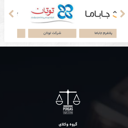
نکی
پلتفرم جاباما
شرکت توتان
گروه وکلای