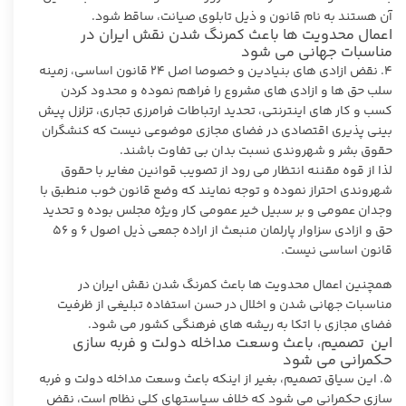
آن هستند به نام قانون و ذیل تابلوی صیانت، ساقط شود.
اعمال محدویت ها باعث کمرنگ شدن نقش ایران در
مناسبات جهانی می شود
۴. نقض ازادی های بنیادین و خصوصا اصل ٢۴ قانون اساسی، زمینه
سلب حق ها و ازادی های مشروع را فراهم نموده و محدود کردن
کسب و کار های اینترنتی، تحدید ارتباطات فرامرزی تجاری، تزلزل پیش
بینی پذیری اقتصادی در فضای مجازی موضوعی نیست که کنشگران
حقوق بشر و شهروندی نسبت بدان بی تفاوت باشند.
لذا از قوه مقننه انتظار می رود از تصویب قوانین مغایر با حقوق
شهروندی احتراز نموده و توجه نمایند که وضع قانون خوب منطبق با
وجدان عمومی و بر سبیل خیر عمومی کار ویژه مجلس بوده و تحدید
حق و ازادی سزاوار پارلمان منبعث از اراده جمعی ذیل اصول ۶ و ۵۶
قانون اساسی نیست.
همچنین اعمال محدویت ها باعث کمرنگ شدن نقش ایران در
مناسبات جهانی شدن و اخلال در حسن استفاده تبلیغی از ظرفیت
فضای مجازی با اتکا به ریشه های فرهنگی کشور می شود.
این تصمیم، باعث وسعت مداخله دولت و فربه سازی
حکمرانی می شود
۵. این سیاق تصمیم، بغیر از اینکه باعث وسعت مداخله دولت و فربه
سازی حکمرانی می شود که خلاف سیاستهای کلی نظام است، نقض