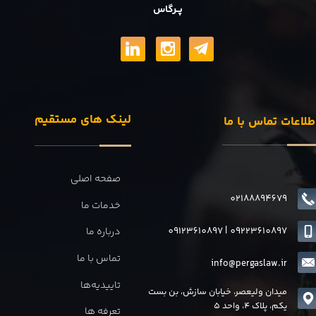
پــرگاس
لینک های مستقیم
طلاعات تماس با ما
صفحه اصلی
02188894679
خدمات ما
09123610897
|
0
9223610897
درباره ما
تماس با ما
info@pergaslaw.ir
تاییدیه‌ها
میدان ولیعصر، خیابان سازش، بن بست
یکم، پلاک 4، واحد 5
تعرفه ها