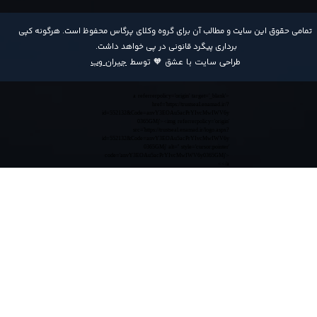
​تمامی حقوق این سایت و مطالب آن برای گروه وکلای پرگاس محفوظ است. هرگونه کپی
برداری پیگرد قانونی در پی خواهد داشت​​​​​​​.
طراحی سایت با عشق 🧡 توسط
جیران وب
<a referrerpolicy='origin' target='_blank'
href='https://trustseal.enamad.ir/?
id=552132&Code=anvY3EOAu5acPrYIvcMwIWV6y
0365GMj'><img referrerpolicy='origin'
src='https://trustseal.enamad.ir/logo.aspx?
id=552132&Code=anvY3EOAu5acPrYIvcMwIWV6y
0365GMj' alt='' style='cursor:pointer'
code='anvY3EOAu5acPrYIvcMwIWV6y0365GMj'>
</a>