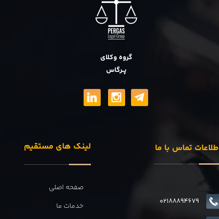
گروه وکلای
پــرگاس
لینک های مستقیم
طلاعات تماس با ما
صفحه اصلی
02188894679
خدمات ما