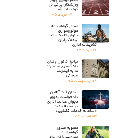
حکم نهایی چهار
ورزشکار ایرانی در
کره صادر شد
۲۲ خرداد ۰۵
صدور گواهینامه
موتورسواری
بانوان تا یک ماه
آینده/ پایان
تشریفات اداری
۲۰ خرداد ۰۵
بیانیه کانون وکلای
دادگستری سمنان؛
نه به اینترنت
طبقاتی
۰۸ اردیبهشت ۰۵
امکان ثبت آنلاین
دادخواست بدوی
دیوان عدالت اداری
در نسخه جدید
«سامانه خدمات قضایی»
۰۳ اسفند ۰۴
مصوبه صدور
گواهینامه
موتورسیکلت برای