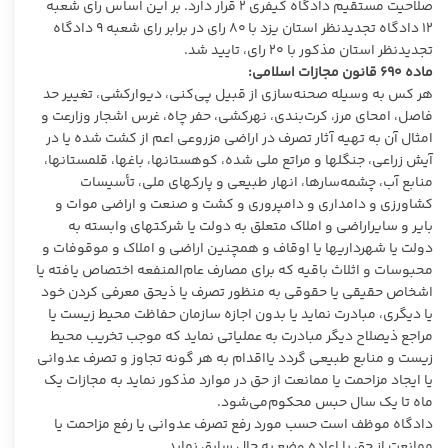
صلاحیت مستقیم دادگاه کیفری ۲ قرار دارد. بر این اساس رای شعبه
۱۲ دادگاه تجدیدنظر استان یزد با ۸۰ رای در برابر رای شعبه ۹ دادگاه
تجدیدنظر استان مذکور با ۲۰ رای، تایید شد.
ماده ۶۹۰ قانون مجازات اسلامی:
هر کس به وسیله صحنه‌سازی از قبیل پی‌کنی، دیوارکشی، تغییر حد
فاصل، امحای مرز، کرت‌بندی، نهرکشی، حفر چاه، غرس اشجار و‌زارعت و
امثال آن به تهیه آثار تصرف در اراضی مزروعی اعم از کشت شده یا در
آیش زراعی، جنگلها و مراتع ملی شده، کوهستانها، باغها، قلمستانها،‌
منابع آب، چشمه‌سارها، انهار طبیعی و پارکهای ملی، تأسیسات
کشاورزی و دامداری و دامپروری و کشت و صنعت و اراضی موات و
بایر و سایر‌اراضی و املاک متعلق به دولت یا شرکتهای وابسته به
دولت یا شهرداریها یا اوقاف و همچنین اراضی و املاک و موقوفات و
محبوسات و اثلاث‌ باقیه که برای مصارف عام‌المنفعه اختصاص یافته یا
اشخاص حقیقی یا حقوقی به منظور تصرف یا ذیحق معرفی کردن خود
یا دیگری، مبادرت نماید یا‌ بدون اجازه سازمان حفاظت محیط زیست یا
مراجع ذیصلاح دیگر مبادرت به عملیاتی نماید که موجب تخریب محیط
زیست و منابع طبیعی گردد یا‌اقدام به هر گونه تجاوز و تصرف عدوانی
یا ایجاد مزاحمت یا ممانعت از حق در موارد مذکور نماید به مجازات یک
ماه تا یک سال حبس محکوم‌می‌شود.
دادگاه موظف است حسب مورد رفع تصرف عدوانی یا رفع مزاحمت یا
ممانعت از حق یا اعاده وضع به حال سابق نماید.