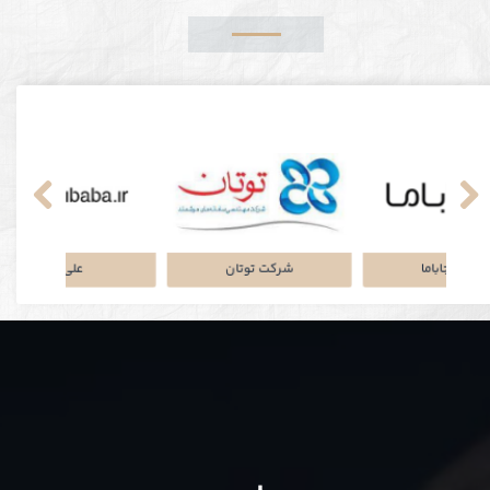
نکی
پلتفرم جاباما
شرکت توتان