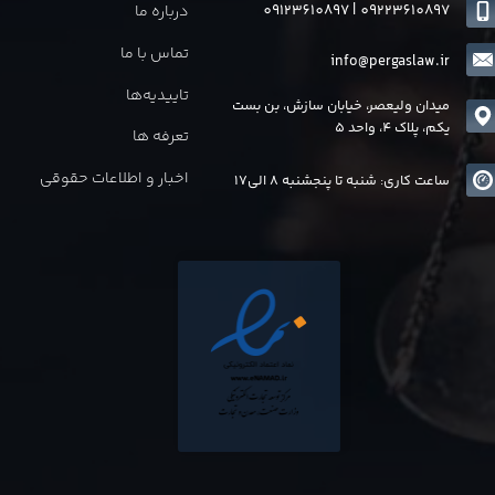
09123610897
|
0
9223610897
درباره ما
تماس با ما
info@pergaslaw.ir
تاییدیه‌ها
میدان ولیعصر، خیابان سازش، بن بست
یکم، پلاک 4، واحد 5
تعرفه ها
اخبار و اطلاعات حقوقی
ساعت کاری: شنبه تا پنجشنبه 8 الی17