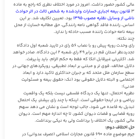
عالی کشور حضور داشت، امروز در مورد اختلاف نظری که راجع به ماده
۳
قانون بیمه اجباری خسارات واردشده به شخص ثالث در اثر حوادث
ناشی از وسایل نقلیه مصوب ۱۳۹۵
بود، تعیین تکلیف شد. بر این
اساس، راننده فاقد گواهی نامه رانندگی، حق مطالبه خسارت از محل
بیمه نامه حوادث راننده مسبب حادثه را ندارد.
چند نکته:
رای وحدت رویه پیش رو با نصاب ۵۶ رای در تایید شعبه اول دادگاه
تجدیدنظر استان قم در برابر ۴۹ رای شعبه ۲ این دادگاه، صادر خواهد
شد. اکثریتی غیرقابل اتکا که فقط به حکم الزام، باید پذیرفت.
دلایل مخالف، قوی تر و مبتنی بر ابعاد تطبیقی، رویکردهای جهانی در
سطح سازمان ملل متحد که بر جبران حداکثری تاکید دارد و ابعاد
اجتماعی و البته دلایل حقوقی بود (نک: حقوق بیمه و مسئولیت
مدنی)؛
نظریه احتمال، تنها یک دیدگاه فلسفی نیست بلکه یک واقعیت
ریاضی و در اینجا حقوقی است. اینکه با چند رای بیشتر، یک احتمال
تبدیل به قاعده می شود، جالب توجه است و نشان می دهد سهم
رویه قضایی و قضات دیوان کشور، تا چه اندازه مهم است. دیوان
عالی کشور، یک اختلاف را برداشت ولی به نیکی برنداشت.
حل اختلاف دوم:
جرم موضوع ماده ۶۹۰ قانون مجازات اسلامی (تصرف عدوانی) در