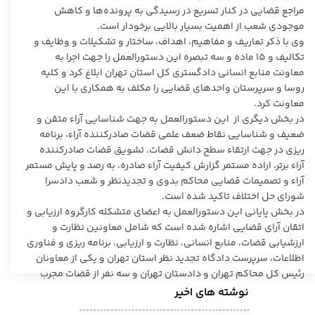
مراجع قضایی در کنار تسریع در رسیدگی به پرونده‌ها و کاهش
موجودی شعب از اهمیت بسیار بالایی برخودار است.
وی با ذکر تعاریف و مفاهیم، اهداف، ساختار و تشکیلات و وظایف و
تکالیف و ۱۵ ماده و سه تبصره این دستورالعمل را جهت اجرا به
معاونت منابع انسانی دادگستری کل استان تهران ابلاغ کرد و کلیه
روسا و سرپرستان واحدهای قضایی را مکلف به همکاری با این
معاونت کرد.
در بخش دیگری از این دستورالعمل به جهت شناسایی آراء متقن و
ضعیف و شناسایی نقاط ضعف علمی قضات صادرکننده آراء، برنامه
ریزی در جهت ارتقاء سطح دانش قضات، تشویق قضات صادرکننده
آراء برتر، اراده مستمر گزارش کیفیت آراء صادره، به رصد و پایش مستمر
آراء و تصمیمات قضایی محاکم بدوی و تجدیدنظر و شعب دادسرا
شورای حل اختلاف تاکید شده است.
در بخش پایانی این دستورالعمل به اعضای متشکله کارگروه ارزیابی و
اتقان آرای قضایی اشاره شده است که شامل معاونین نظارت و
ارزشیابی قضات، منابع انسانی، نظارت و ارزیابی، برنامه ریزی و فناوری
اطلاعات، سرپرست دادگاه تجدید نظر استان تهران و یکی از معاونان
رئیس کل محاکم تهران و دادستان تهران و سه نفر از قضات مجرب
محاکم بدوی و تجدیدنظر به انتخاب رئیس کل
دادگستری تهران
و
نوشته های اخیر
دبیری معاون منابع انسانی دادگستری استان تهران می باشد.