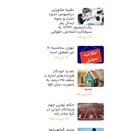
از جمله اهداف این دستورالعمل ارتقای دانش و مهارت قضات در
رسیدگی قضایی به‌منظور صدور آرای متقن و جلوگیری از صدور آرای
نظریه مشورتی
درخصوص حدود
ضعیف، سست و متعارض، حفظ کیفیت آراء قضایی و ارتقاء آن و
اعتبار و نحوه
افزایش صدور آراء متقن است .
ارسال رمز
یک‌بارمصرف (OTP) به
سیم‌کارت اشخاص حقوقی
۱۸ تیر ۰۵
تهران سه‌شنبه ۱۶
تیر تعطیل است
۱۰ تیر ۰۵
تمدید خودکار
قراردادهای اجاره با
سقف ۲۵ درصد به
تصویب سران قوا
رسید
۰۵ تیر ۰۵
حکم نهایی چهار
ورزشکار ایرانی در
کره صادر شد
۲۲ خرداد ۰۵
صدور گواهینامه