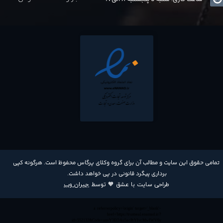
​تمامی حقوق این سایت و مطالب آن برای گروه وکلای پرگاس محفوظ است. هرگونه کپی
برداری پیگرد قانونی در پی خواهد داشت​​​​​​​.
طراحی سایت با عشق 🧡 توسط
جیران وب
<a referrerpolicy='origin' target='_blank'
href='https://trustseal.enamad.ir/?
id=552132&Code=anvY3EOAu5acPrYIvcMwIWV6y