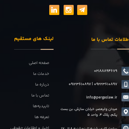
لینک های مستقیم
طلاعات تماس با ما
صفحه اصلی
02188894679
خدمات ما
09123610897
|
0
9223610897
درباره ما
تماس با ما
info@pergaslaw.ir
تاییدیه‌ها
میدان ولیعصر، خیابان سازش، بن بست
یکم، پلاک 4، واحد 5
تعرفه ها
اخبار و اطلاعات حقوقی
ساعت کاری: شنبه تا پنجشنبه 8 الی17