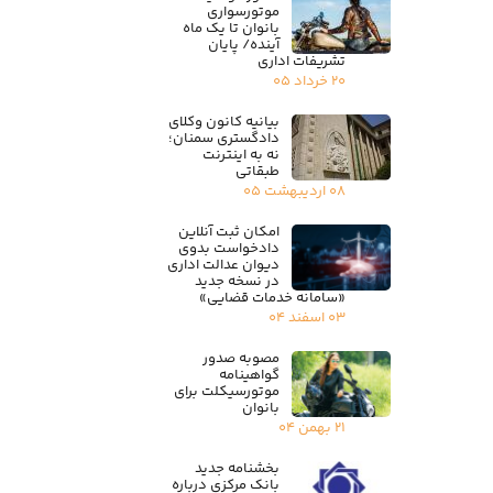
موتورسواری
بانوان تا یک ماه
آینده/ پایان
تشریفات اداری
۲۰ خرداد ۰۵
بیانیه کانون وکلای
دادگستری سمنان؛
نه به اینترنت
طبقاتی
۰۸ اردیبهشت ۰۵
امکان ثبت آنلاین
دادخواست بدوی
دیوان عدالت اداری
در نسخه جدید
«سامانه خدمات قضایی»
۰۳ اسفند ۰۴
مصوبه صدور
گواهینامه
موتورسیکلت برای
بانوان
۲۱ بهمن ۰۴
بخشنامه جدید
بانک مرکزی درباره