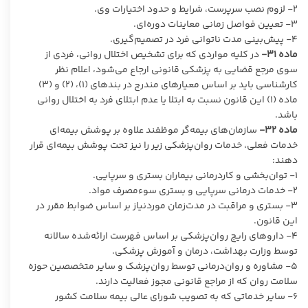
٢- لزوم نصب سرپرست، شرایط و حدود اختیارات وی.
٣- تعیین فواصل زمانی معاینات دوره‌ای.
۴- پیش‌بینی مدت ناتوانی فرد در تصمیم‌گیری.
ماده
۳۱-
در کلیه مواردی که برای تشخیص اختلال روانی، فردی از
سوی مرجع قضایی به پزشکی قانونی ارجاع می‌شود، اعلام نظر
کارشناسی باید بر اساس معیارهای مندرج در بندهای (۱)، (۲) و (۳)
ماده (۱) این قانون نسبت به ابتلا یا عدم ابتلای فرد به اختلال روانی
باشد.
ماده
۳۲-
سازمان‌های بیمه‌گر موظفند علاوه بر پوشش بیمه‌ای
خدمات فعلی، خدمات روان‌پزشکی زیر را نیز تحت پوشش بیمه‌ای قرار
دهند:
۱- توان‌بخشی و کاردرمانی بیماران بستری و سرپایی.
۲- خدمات درمانی سرپایی و بستری سوءمصرف مواد.
٣- بستری و مراقبت در مدت‌زمان موردنیاز بر اساس ضوابط مقرر در
این قانون.
۴- داروهای رایج روان‌پزشکی بر اساس فهرست ارائه‌شده سالانه
توسط وزارت بهداشت، درمان و آموزش پزشکی.
۵- مشاوره و روان‌درمانی توسط روان‌پزشک و سایر متخصصین حوزه
سلامت روان که از مراجع قانونی مجوز فعالیت دارند.
۶- سایر خدماتی که به تصویب شورای عالی بیمه سلامت کشور