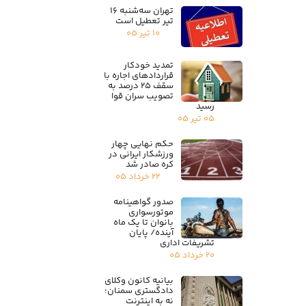
تهران سه‌شنبه ۱۶
تیر تعطیل است
۱۰ تیر ۰۵
تمدید خودکار
قراردادهای اجاره با
سقف ۲۵ درصد به
تصویب سران قوا
رسید
۰۵ تیر ۰۵
حکم نهایی چهار
ورزشکار ایرانی در
کره صادر شد
۲۲ خرداد ۰۵
صدور گواهینامه
موتورسواری
بانوان تا یک ماه
آینده/ پایان
تشریفات اداری
۲۰ خرداد ۰۵
بیانیه کانون وکلای
دادگستری سمنان؛
نه به اینترنت