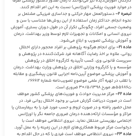
کارکنان آموزش‌دیده نیز می‌توانند تا زمان صدور دستور پزشکی صرفاً
در موارد فوریت پزشکی (اورژانس) نسبت به این امر اقدام کنند.
تبصره
۲-
دستورالعمل مهار حرکتی و جداسازی فیزیکی مشتمل بر
نحوه انجام، حداکثر زمان استفاده از این روش‌ها متناسب با سن و
وضعیت جسمی افراد، چگونگی تکرار آن در طول دوران بستری، آموزش
نیروی انسانی و امکانات و تجهیزات لازم توسط وزیر بهداشت، درمان
و آموزش پزشکی تصویب و ابلاغ می‌شود.
ماده
۲۱-
برای انجام هرگونه پژوهش بر افراد محجور دارای اختلال
روانی، علاوه بر اخذ رضایت آگاهانه فرد شرکت‌کننده در پژوهش و
سرپرست قانونی وی، کسب تأییدیه کارگروه اخلاق در پژوهش
مؤسسه و یا کارگروه وزارتی اخلاق در پژوهش وزارت بهداشت، درمان
و آموزش پزشکی موضوع آیین‌نامه اجرایی قانون پیشگیری و مقابله
با تقلب در تهیه آثار علمی موضوع تصویب‌نامه شماره ۶۶۶۱۲/
ت۵۵۶۸۶هـ مورخ ۳۰/۵/۱۳۹۸ ضروری است.
ماده
۲۲-
مرکز مدیریت حوادث و فوریت‌های پزشکی کشور موظف
است در صورت دریافت گزارش مبنی بر وجود اختلال روانی فرد، در
محل حضور یافته و در صورت لزوم و حسب مورد فرد را به بیمارستان یا
مراکز و مؤسسات ارائه‌دهنده درمان ضروری جامعه نگر یا اورژانس
اجتماعی بهزیستی منتقل نماید. نیروی انتظامی موظف است با
درخواست مرکز مربوط همکاری‌های لازم در این زمینه را به عمل آورد.
ماده
۲۳-
نیروی انتظامی موظف است فردی را که در حال اقدام به