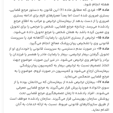
هفته انجام شود.
ماده
۱۴-
فردی که مطابق ماده (۶) این قانون به دستور مرجع قضایی،
بستری ضروری شده است اما بعداً معیارهای لازم برای ادامه بستری
ضروری را از دست بدهد از بیمارستان ترخیص و مراتب به اطلاع مرجع
یادشده می‌رسد، چنانچه مرجع قضایی، شخص یا مرجعی را برای تحویل
وی معین کرده باشد به همان شخص یا مرجع تحویل داده می‌شود.
ماده
۱۵-
ترخیص از بستری اختیاری، با رضایت آگاهانه فرد یا سرپرست
قانونی وی یا تشخیص روان‌پزشک معالج انجام می‌گیرد.
ماده
۱۶-
در صورت عدم دسترسی به سرپرست قانونی یا خودداری او از
تحویل گرفتن بیمار ترخیصی، بیمار با رضایت مادر یا همسر یا فرزندان یا
برادر یا خواهر وی ترخیص می‌شود. در غیر این صورت، موضوع جهت
اتخاذ تصمیم نسبت به ترخیص بیمار به کمیسیون روان‌پزشکی
بیمارستان ارجاع می‌شود و کمیسیون در صورت لزوم، موضوع را به
مرجع قضایی منعکس می‌نماید.
ماده
۱۷-
بیماران ترخیص شده از بیمارستان که بی‌خانمان بوده یا از
سوی خانواده موردپذیرش قرار نمی‌گیرند به مرجع قضایی معرفی
می‌شوند. افراد یادشده تا زمان تصمیم‌گیری مرجع قضایی تحت
پوشش سازمان بهزیستی قرار می‌گیرند. سازمان یادشده موظف است
از طریق سازوکارهای قانونی مربوط، نسبت به ارائه خدمات به آنان
اقدام نماید.