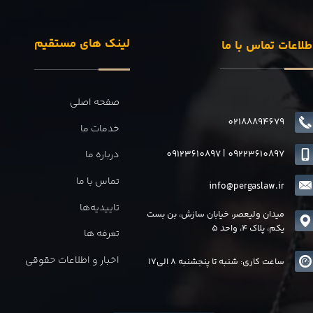
لینک های مستقیم
طلاعات تماس با ما
صفحه اصلی
02188894679
خدمات ما
09123610897
|
0
9223610897
درباره ما
تماس با ما
info@pergaslaw.ir
تاییدیه‌ها
میدان ولیعصر، خیابان سازش، بن بست
یکم، پلاک 4، واحد 5
تعرفه ها
اخبار و اطلاعات حقوقی
ساعت کاری: شنبه تا پنجشنبه 8 الی17