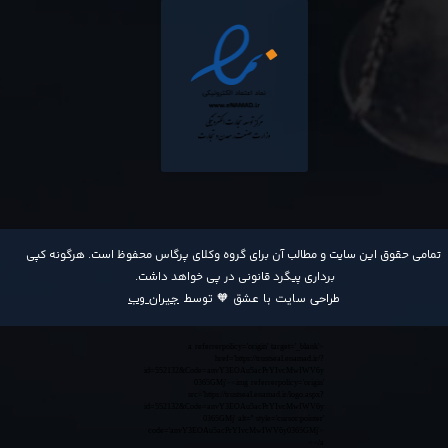
​تمامی حقوق این سایت و مطالب آن برای گروه وکلای پرگاس محفوظ است. هرگونه کپی
برداری پیگرد قانونی در پی خواهد داشت​​​​​​​.
طراحی سایت با عشق 🧡 توسط
جیران وب
<a referrerpolicy='origin' target='_blank'
href='https://trustseal.enamad.ir/?
id=552132&Code=anvY3EOAu5acPrYIvcMwIWV6y
0365GMj'><img referrerpolicy='origin'
src='https://trustseal.enamad.ir/logo.aspx?
id=552132&Code=anvY3EOAu5acPrYIvcMwIWV6y
0365GMj' alt='' style='cursor:pointer'
code='anvY3EOAu5acPrYIvcMwIWV6y0365GMj'>
</a>