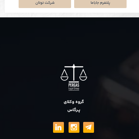
نکی
پلتفرم جاباما
شرکت توتان
گروه وکلای
پــرگاس