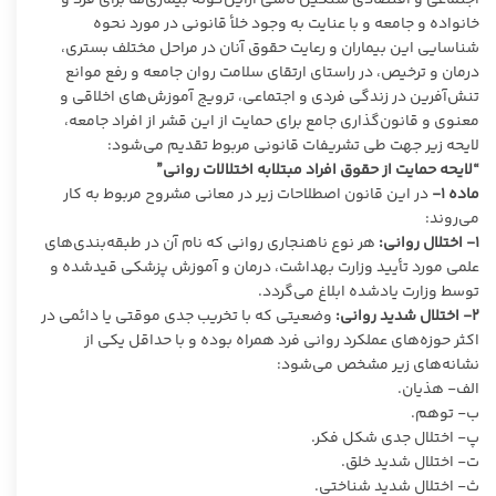
خانواده و جامعه و با عنایت به وجود خلأ قانونی در مورد نحوه
شناسایی این بیماران و رعایت حقوق آنان در مراحل مختلف بستری،
درمان و ترخیص، در راستای ارتقای سلامت روان جامعه و رفع موانع
تنش‌آفرین در زندگی فردی و اجتماعی، ترویج آموزش‌های اخلاقی و
معنوی و قانون‌گذاری جامع برای حمایت از این قشر از افراد جامعه،
لایحه زیر جهت طی تشریفات قانونی مربوط تقدیم می‌شود:
“لایحه حمایت از حقوق افراد مبتلابه اختلالات روانی”
ماده
۱-
در این قانون اصطلاحات زیر در معانی مشروح مربوط به کار
می‌روند:
۱- اختلال روانی:
هر نوع ناهنجاری روانی که نام آن در طبقه‌بندی‌های
علمی مورد تأیید وزارت بهداشت، درمان و آموزش پزشکی قیدشده و
توسط وزارت یادشده ابلاغ می‌گردد.
۲-
اختلال شدید روانی:
وضعیتی که با تخریب جدی موقتی یا دائمی در
اکثر حوزه‌های عملکرد روانی فرد همراه بوده و با حداقل یکی از
نشانه‌های زیر مشخص می‌شود:
الف- هذیان.
ب- توهم.
پ- اختلال جدی شکل فکر.
ت- اختلال شدید خلق.
ث- اختلال شدید شناختی.