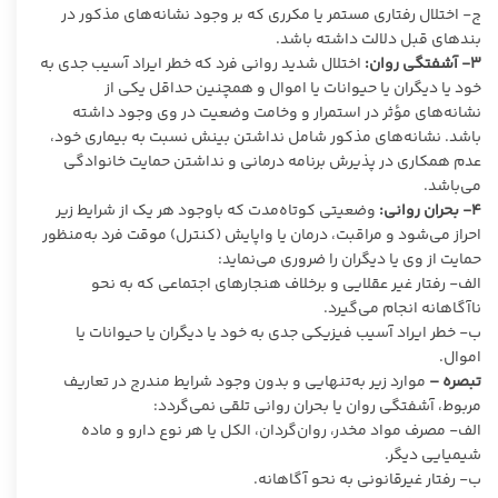
ج- اختلال رفتاری مستمر یا مکرری که بر وجود نشانه‌های مذکور در
بندهای قبل دلالت داشته باشد.
۳-
آشفتگی روان:
اختلال شدید روانی فرد که خطر ایراد آسیب جدی به
خود یا دیگران یا حیوانات یا اموال و همچنین حداقل یکی از
نشانه‌های مؤثر در استمرار و وخامت وضعیت در وی وجود داشته
باشد. نشانه‌های مذکور شامل نداشتن بینش نسبت به بیماری خود،
عدم همکاری در پذیرش برنامه درمانی و نداشتن حمایت خانوادگی
می‌باشد.
۴-
بحران روانی:
وضعیتی کوتاه‌مدت که باوجود هر یک از شرایط زیر
احراز می‌شود و مراقبت، درمان یا واپایش (کنترل) موقت فرد به‌منظور
حمایت از وی یا دیگران را ضروری می‌نماید:
الف- رفتار غیر عقلایی و برخلاف هنجارهای اجتماعی که به نحو
ناآگاهانه انجام می‌گیرد.
ب- خطر ایراد آسیب فیزیکی جدی به خود یا دیگران یا حیوانات یا
اموال.
تبصره –
موارد زیر به‌تنهایی و بدون وجود شرایط مندرج در تعاریف
مربوط، آشفتگی روان یا بحران روانی تلقی نمی‌گردد:
الف- مصرف مواد مخدر، روان‌گردان، الکل یا هر نوع دارو و ماده
شیمیایی دیگر.
ب- رفتار غیرقانونی به نحو آگاهانه.