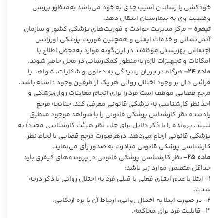
خودکشی یا رساندن آسیب جدی به خود می‌باشد به‌منظور بررسی
وضعیت وی به بیمارستان انتقال دهد.
تبصره –
مرکز مدیریت حوادث و فوریت‌های پزشکی کشور و سازمان
آتش‌نشانی و خدمات ایمنی و همچنین فوریت پزشکی اورژانس
اجتماعی بهزیستی موظفند در این‌گونه موارد به‌محض اطلاع با
امکانات و تجهیزات لازم به‌منظور کمک‌رسانی در محل حاضر شوند.
ماده
۲۴-
هرگاه در جریان رسیدگی به دعاوی و شکایات، شواهد یا
قرائنی دال بر وجود اختلال روانی هر یک از طرفین وجود داشته باشد،
مرجع قضایی موظف است فرد را برای انجام معاینات روان‌پزشکی و
اخذ نظر کارشناسی به پزشکی قانونی معرفی کند. چنانچه مرجع
یادشده نظر کارشناس پزشکی قانونی را با شواهد موجود منطبق
نبیند، پرونده را با ذکر دلایل برای جلب نظر هیئت کارشناسی مجدداً به
پزشکی قانونی ارجاع می‌دهد. درهرصورت مرجع قضایی با لحاظ نظر
کارشناسی پزشکی قانونی مبادرت به صدور رأی می‌نماید.
ماده
۲۵-
نظر کارشناسی پزشکی قانونی در پرونده‌های کیفری باید
حداقل متضمن موارد زیر باشد:
۱- ابتلا یا عدم ابتلای فعلی یا قبلی فرد به اختلال روانی با ذکر درجه
شدت.
۲- در صورت ابتلا به اختلال روانی، ارتباط آن با بزه ارتکابی.
٣- قابلیت فرد برای محاکمه.