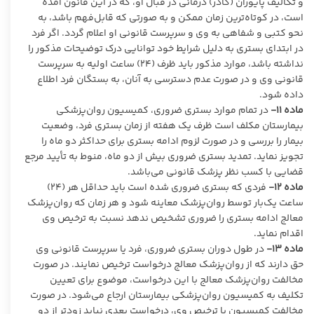
و تکالیف پایوران (کادر) درمانی در قبال او، که در این قانون آمده
است، در کوتاه‌ترین زمان ممکن و به صورتی که قابل‌فهم باشد، به
نحو کتبی و شفاهی به وی و سرپرست قانونی او اعلام گردد. اگر فرد
در ابتدای بستری به دلیل شرایط خود توانایی درک توضیحات مذکور را
نداشته باشد، موارد مذکور باید ظرف (۲۴) ساعت اولیه به سرپرست
قانونی وی و در صورت عدم دسترسی به آنان، به بستگان فرد اطلاع
داده شود.
ماده
۱۱-
در تمام موارد بستری ضروری، کمیسیون روان‌پزشکی
بیمارستان مکلف است ظرف یک هفته از زمان بستری فرد، وضعیت
بیمار را بررسی و در صورت لزوم ادامه بستری برای حداکثر دو ماه را
تجویز نماید. تمدید بستری ضروری بیش از دو ماه، منوط به تأیید مرجع
قضایی با کسب نظر پزشک قانونی می‌باشد.
ماده
۱۲-
فردی که بستری ضروری شده است باید حداقل هر (۲۴)
ساعت یک‌بار توسط روان‌پزشک معاینه شود و هر زمان که روان‌پزشک
معالج ادامه بستری را ضروری تشخیص ندهد نسبت به ترخیص وی
اقدام نماید.
ماده
۱۳-
در طول دوران بستری ضروری، فرد یا سرپرست قانونی وی
حق دارند که از روان‌پزشک معالج درخواست ترخیص نمایند. در صورت
مخالفت روان‌پزشک معالج با این درخواست، موضوع برای تعیین
تکلیف به کمیسیون روان‌پزشکی بیمارستان ارجاع می‌شود. در صورت
مخالفت کمیسیون با ترخیص وی، درخواست بعدی نباید زودتر از دو