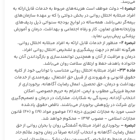
می‌رسد.
تبصره
۱-
دولت موظف است هزینه‌های مربوط به خدمات قابل‌ارائه به
افراد مبتلابه اختلال روانی در بخش دولتی را که بر عهده سازمان‌های
بیمه‌گر نمی‌باشد، همه‌ساله در لوایح بودجه سنواتی ذیل ردیف‌های
وزارتخانه‌های تعاون، کار و رفاه اجتماعی و بهداشت، درمان و آموزش
پزشکی پیش‌بینی نماید.
تبصره
۲-
منظور از خدمات قابل ‌ارائه به افراد مبتلابه اختلال روانی،
هرگونه اقدام در جهت پیشگیری و تشخیص اختلال روانی افراد،
درمان و مراقبت از آنان و همچنین توانمندسازی و بازگرداندن آنان به
خانواده باهدف حفظ و ارتقای سلامت روان می‌باشد.
ماده
۳۳-
افراد مبتلابه اختلال روانی متناسب با توانایی خود از کلیه
حقوق قانونی و شهروندی از قبیل حق اشتغال، بهره‌مندی از خدمات
بهداشت و درمان، حق تحصیل، اعمال رضایت آگاهانه، برخورداری از
محیط فیزیکی مطلوب و ایمن، احترام به حریم خصوصی، امکان
انتخاب آزادانه، رسیدگی به شکایات، مشارکت در درمان و تصمیم‌گیری
برای شرکت در پژوهش برخوردار می‌باشند. ناقض حقوق یادشده
حسب مورد به مجازات تعزیری درجه (۷) موضوع مواد (۱۹) و (۲۰) قانون
مجازات اسلامی – مصوب ۱۳۹۲ – محکوم خواهد شد.
تبصره –
برخورداری افراد مبتلابه آشفتگی روان یا بحران روانی از حق
اعمال رضایت آگاهانه و انتخاب آزادانه صرفاً در زمان وجود علائم حاد
بیماری منوط به تشخیص کمیسیون روان‌پزشکی بیمارستان است.