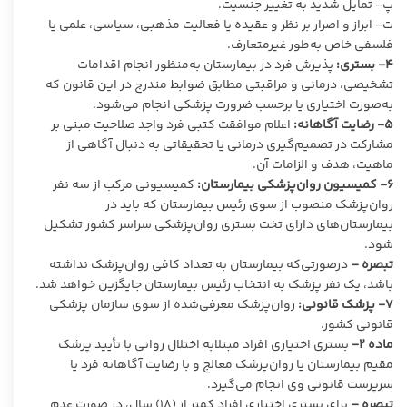
پ- تمایل شدید به تغییر جنسیت.
ت- ابراز و اصرار بر نظر و عقیده یا فعالیت مذهبی، سیاسی، علمی یا
فلسفی خاص به‌طور غیرمتعارف.
۴-
بستری:
پذیرش فرد در بیمارستان به‌منظور انجام اقدامات
تشخیصی، درمانی و مراقبتی مطابق ضوابط مندرج در این قانون که
به‌صورت اختیاری یا برحسب ضرورت پزشکی انجام می‌شود.
۵-
رضایت آگاهانه:
اعلام موافقت کتبی فرد واجد صلاحیت مبنی بر
مشارکت در تصمیم‌گیری درمانی یا تحقیقاتی به دنبال آگاهی از
ماهیت، هدف و الزامات آن.
۶-
کمیسیون روان‌پزشکی بیمارستان:
کمیسیونی مرکب از سه نفر
روان‌پزشک منصوب از سوی رئیس بیمارستان که باید در
بیمارستان‌های دارای تخت بستری روان‌پزشکی سراسر کشور تشکیل
شود.
تبصره –
درصورتی‌که بیمارستان به تعداد کافی روان‌پزشک نداشته
باشد، یک نفر پزشک به انتخاب رئیس بیمارستان جایگزین خواهد شد.
۷-
پزشک قانونی:
روان‌پزشک معرفی‌شده از سوی سازمان پزشکی
قانونی کشور.
ماده
۲-
بستری اختیاری افراد مبتلابه اختلال روانی با تأیید پزشک
مقیم بیمارستان یا روان‌پزشک معالج و با رضایت آگاهانه فرد یا
سرپرست قانونی وی انجام می‌گیرد.
تبصره –
برای بستری اختیاری افراد کمتر از (۱۸) سال، در صورت عدم