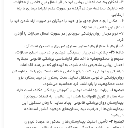
۴- امکان وخامت اختلال روانی فرد در اثر اعمال نوع خاصی از مجازات.
۵- قابلیت محاکمه فرد در آینده در صورت عدم ارتباط بیماری با بزه
ارتکابی.
۶- امکان ایجاد خطر جدی برای خود یا دیگران در صورت آزاد شدن فرد یا
اعمال نوع خاصی از مجازات.
۷- نوع درمان روان‌پزشکی موردنیاز در صورت اعمال مجازات یا آزادی
فرد.
۸- لزوم یا عدم لزوم دستور بستری ضروری و تعیین مدت آن.
ماده
۲۶-
چنانچه در جریان رسیدگی کیفری یا در حین اجرای مجازات،
متهم یا محکوم‌علیه با اخذ نظر کارشناسی پزشکی قانونی مبتلابه
اختلال روانی تشخیص داده شود، به‌گونه‌ای که نیازمند اقدامات
مراقبتی و درمانی باشد، مرجع قضایی مکلف است وی را به بیمارستان
روان‌پزشکی قانونی منتقل نماید. مدت بستری در بیمارستان جزو
مدت محکومیت یا بازداشت فرد محاسبه می‌شود.
تبصره
۱-
وزارت بهداشت، درمان و آموزش پزشکی مکلف است ظرف
سه سال از تاریخ لازم‌الاجرا شدن این قانون، به تعداد موردنیاز
بیمارستان روان‌پزشکی قانونی ایجاد نماید. تا زمان تشکیل این
بیمارستان‌ها از ظرفیت بیمارستان‌های موجود کشور استفاده
می‌شود.
تبصره
۲-
تأمین امنیت بیمارستان‌های مذکور به عهده نیروی
انتظامی می‌باشد. چگونگی همکاری نیروی انتظامی به‌موجب