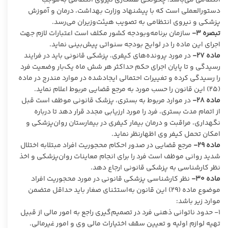
دستورالعملی است که با پیشنهاد وزارت بهداشت، درمان و آموزش
پزشکی و نیروی انتظامی به تصویب هیئت‌وزیران می‌رسد.
تبصره
۳-
سازمان برنامه‌وبودجه کشور مکلف است اعتبارات لازم جهت
اجرای این ماده را در لوایح بودجه سنواتی پیش‌بینی نماید.
ماده
۲۷-
در مورد پرونده‌های کیفری، پزشکی قانونی باید در فرایند
رسیدگی و تا پایان اجرای حکم حداکثر هر شش ماه یک‌بار وضعیت فرد
را رسیدگی کرده و تغییرات احتمالی ایجادشده در موارد مندرج در ماده
(۲۵) این قانون را حسب مورد به مرجع قضایی مربوط اعلام نماید.
ماده
۲۸-
در موارد مربوط به بستری، پزشک قانونی موظف است قبل
از اتمام مدت بستری، فرد را مورد ارزیابی مجدد قرار دهد تا درباره
نگهداری، مراقبت و درمان بیمار کیفری در بیمارستان روان‌پزشکی و
امکان تحمل کیفر وی اظهارنظر نماید.
ماده
۲۹-
مرجع قضایی در صدور احکام محجوریت افراد مبتلابه اختلال
شدید روانی موظف است فرد را برای انجام معاینات روان‌پزشکی و اخذ
نظر کارشناسی به پزشکی قانونی ارجاع دهد.
ماده
۳۰-
نظر کارشناسی پزشکی قانونی در مورد محجوریت افراد
موضوع ماده (۲۹) این قانون به‌استثنای صغار باید حداقل متضمن
موارد زیر باشد:
۱- حدود ناتوانی ذهنی فرد در تصمیم‌گیری راجع به امور مالی از قبیل
تهیه لوازم اولیه و تعیین سقف اختیارات مالی وی و امور غیرمالی.