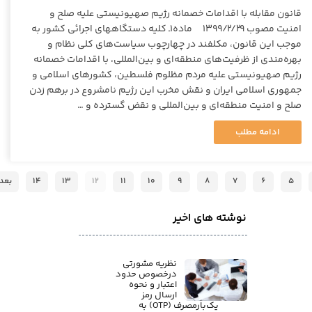
قانون مقابله با اقدامات خصمانه رژیم صهیونیستی علیه صلح و
امنیت مصوب ۱۳۹۹/۲/۲۹ ماده۱ـ کلیه دستگاههای اجرائی کشور به
موجب این قانون، مکلفند در چهارچوب سیاست‌های کلی نظام و
بهره‌مندی از ظرفیت‌های منطقه‌ای و بین‌المللی، با اقدامات خصمانه
رژیم صهیونیستی علیه مردم مظلوم فلسطین، کشورهای اسلامی و
جمهوری اسلامی ایران و نقش مخرب این رژیم نامشروع در برهم زدن
صلح و امنیت منطقه‌ای و بین‌المللی و نقض گسترده و …
ادامه مطلب
۵
۶
۷
۸
۹
۱۰
۱۱
۱۲
۱۳
۱۴
بعد
نوشته های اخیر
نظریه مشورتی
درخصوص حدود
اعتبار و نحوه
ارسال رمز
یک‌بارمصرف (OTP) به