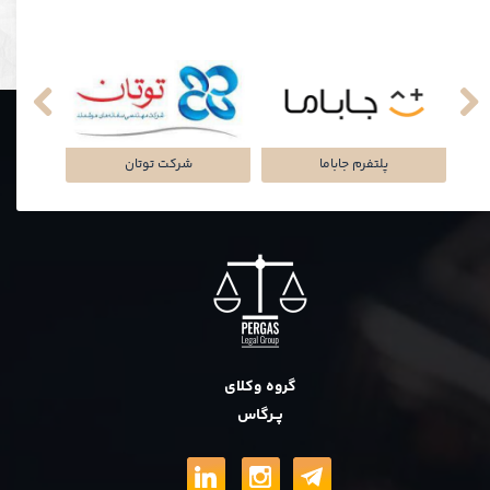
نکی
پلتفرم جاباما
شرکت توتان
گروه وکلای
پــرگاس