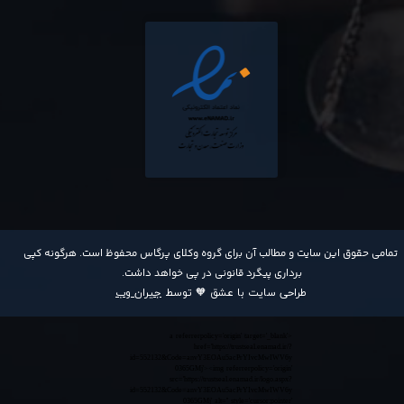
​تمامی حقوق این سایت و مطالب آن برای گروه وکلای پرگاس محفوظ است. هرگونه کپی
برداری پیگرد قانونی در پی خواهد داشت​​​​​​​.
طراحی سایت با عشق 🧡 توسط
جیران وب
<a referrerpolicy='origin' target='_blank'
href='https://trustseal.enamad.ir/?
id=552132&Code=anvY3EOAu5acPrYIvcMwIWV6y
0365GMj'><img referrerpolicy='origin'
src='https://trustseal.enamad.ir/logo.aspx?
id=552132&Code=anvY3EOAu5acPrYIvcMwIWV6y
0365GMj' alt='' style='cursor:pointer'