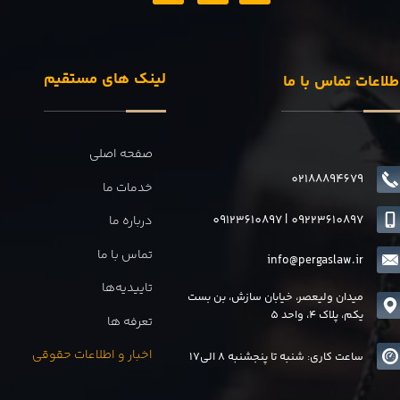
لینک های مستقیم
طلاعات تماس با ما
صفحه اصلی
02188894679
خدمات ما
09123610897
|
0
9223610897
درباره ما
تماس با ما
info@pergaslaw.ir
تاییدیه‌ها
میدان ولیعصر، خیابان سازش، بن بست
یکم، پلاک 4، واحد 5
تعرفه ها
اخبار و اطلاعات حقوقی
ساعت کاری: شنبه تا پنجشنبه 8 الی17