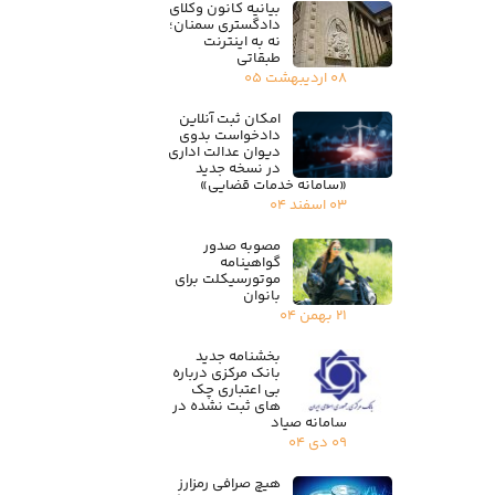
بیانیه کانون وکلای
دادگستری سمنان؛
نه به اینترنت
طبقاتی
۰۸ اردیبهشت ۰۵
امکان ثبت آنلاین
دادخواست بدوی
دیوان عدالت اداری
در نسخه جدید
«سامانه خدمات قضایی»
۰۳ اسفند ۰۴
مصوبه صدور
گواهینامه
موتورسیکلت برای
بانوان
۲۱ بهمن ۰۴
بخشنامه جدید
بانک مرکزی درباره
بی اعتباری چک
های ثبت نشده در
سامانه صیاد
۰۹ دی ۰۴
هیچ صرافی رمزارز