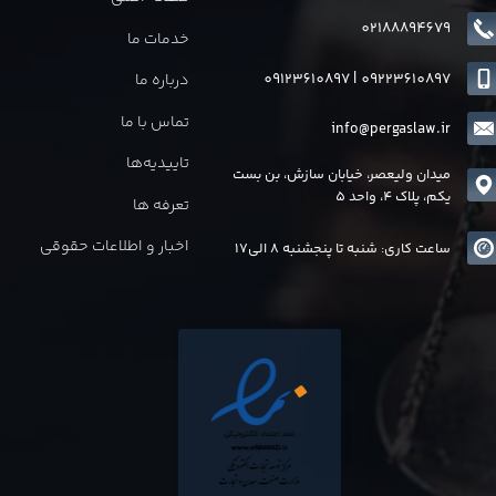
02188894679
خدمات ما
09123610897
|
0
9223610897
درباره ما
تماس با ما
info@pergaslaw.ir
تاییدیه‌ها
میدان ولیعصر، خیابان سازش، بن بست
یکم، پلاک 4، واحد 5
تعرفه ها
اخبار و اطلاعات حقوقی
ساعت کاری: شنبه تا پنجشنبه 8 الی17