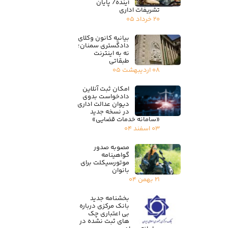
آینده/ پایان
تشریفات اداری
۲۰ خرداد ۰۵
بیانیه کانون وکلای
دادگستری سمنان؛
نه به اینترنت
طبقاتی
۰۸ اردیبهشت ۰۵
امکان ثبت آنلاین
دادخواست بدوی
دیوان عدالت اداری
در نسخه جدید
«سامانه خدمات قضایی»
۰۳ اسفند ۰۴
مصوبه صدور
گواهینامه
موتورسیکلت برای
بانوان
۲۱ بهمن ۰۴
بخشنامه جدید
بانک مرکزی درباره
بی اعتباری چک
های ثبت نشده در