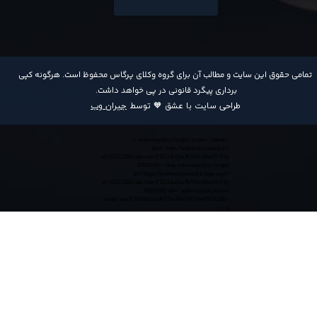
​تمامی حقوق این سایت و مطالب آن برای گروه وکلای پرگاس محفوظ است. هرگونه کپی
برداری پیگرد قانونی در پی خواهد داشت​​​​​​​.
طراحی سایت با عشق 🧡 توسط
جیران وب
<a referrerpolicy='origin' target='_blank'
href='https://trustseal.enamad.ir/?
id=552132&Code=anvY3EOAu5acPrYIvcMwIWV6y
0365GMj'><img referrerpolicy='origin'
src='https://trustseal.enamad.ir/logo.aspx?
id=552132&Code=anvY3EOAu5acPrYIvcMwIWV6y
0365GMj' alt='' style='cursor:pointer'
code='anvY3EOAu5acPrYIvcMwIWV6y0365GMj'>
</a>