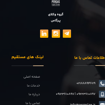
گروه وکلای
پــرگاس
لینک های مستقیم
طلاعات تماس با ما
صفحه اصلی
02188894679
خدمات ما
09123610897
|
0
9223610897
درباره ما
تماس با ما
info@pergaslaw.ir