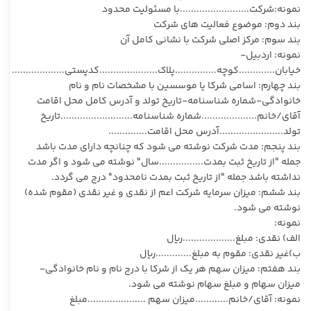
نمونه:شرکت.........................با مسئولیت محدود
بند دوم: موضوع فعالیت های شرکت
بند سوم: مرکز اصلی شرکت با نشانی کامل آن
نمونه: اردبیل-
خیابان.............کوچه...............پلاک.....................کدپستی...................
بند چهارم: اسامی شرکا یا موسسین با مشخصات نام و نام
خانوادگی-شماره شناسنامه-تاریخ تولد و آدرس کامل محل اقامت
آقای/خانم....................شماره شناسنامه..........................تاریخ
تولد.......................آدرس محل اقامت..............
بند پنجم: مدت شرکت نوشته می شود که چنانچه دارای مدت باشد
جمله "از تاریخ ثبت بمدت................سال" نوشته می شود و اگر مدت
نداشته باشد جمله "از تاریخ ثبت بمدت نامحدود" درج می گردد.
بند ششم: میزان سرمایه شرکت اعم از نقدی و غیر نقدی (مقوم شده)
نوشته می شود.
نمونه:
الف) نقدی: مبلغ...................ریال
ب)غیر نقدی: مقوم به مبلغ.............ریال
بند هفتم: میزان سهم هر یک از شرکا با درج نام و نام خانوادگی-
میزان سهام و مبلغ سهام نوشته می شود.
نمونه: آقای/خانم............میزان سهم .....................مبلغ