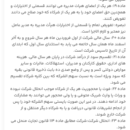
ماده 19: هر یک از اعضای هیات مدیره می توانند قسمتی از اختیارات و
همچنین حق امضای خود را به هر یک از شرکاء که خود صلاح می دانند
تفویض کنند.
تبصره: تفویض تمام یا قسمتی از اختیارات هیأت مدیره به مدیر عامل
نیز معتبر و لازم الاجرا است.
ماده 20: سال مالی شرکت از اول فروردین ماه هر سال شروع و به آخر
اسفند ماه همان سال خاتمه می یابد به استثنای سال اول که ابتدای
آن از تاریخ تاسیس شرکت است.
ماده 21: تقسیم سود از درآمد شرکت در پایان هر سال مالی. هزینه
های اداری، حقوق کارکنان و مدیران، استهلاکات، مالیات و سایر
عوارض دولتی کسر و پس از وضع صدی ده بابت ذخیره قانونی بقیه
که سود ویژه است به نسبت سهم الشرکه که بین کلیه شرکاء تقسیم
می شود.
ماده 22: فوت یا محجوریت هر یک از شرکاء موجب انحلال شرکت نبوده
و وراث یا وارث شریک متوفی و یا ولی محجور می توانند به مشارکت
خود ادامه دهند. در غیر این صورت بایستی سهم الشرکه خود را پس
از انجام تشریفات قانونی دریافت و یا به شرکاء دیگر منتقل و از
شرکت خارج شوند.
ماده 23: انحلال شرکت:شرکت مطابق ماده 114 قانون تجارت منحل می
شود.