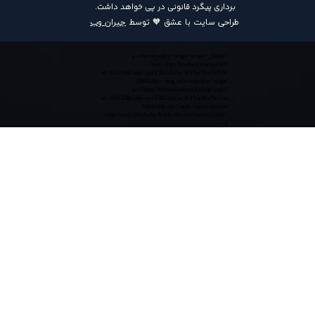
برداری پیگرد قانونی در پی خواهد داشت​​​​​​​.
طراحی سایت با عشق 🧡 توسط
جیران وب
<a referrerpolicy='origin' target='_blank'
href='https://trustseal.enamad.ir/?
id=552132&Code=anvY3EOAu5acPrYIvcMwIWV6y
0365GMj'><img referrerpolicy='origin'
src='https://trustseal.enamad.ir/logo.aspx?
id=552132&Code=anvY3EOAu5acPrYIvcMwIWV6y
0365GMj' alt='' style='cursor:pointer'
code='anvY3EOAu5acPrYIvcMwIWV6y0365GMj'>
</a>