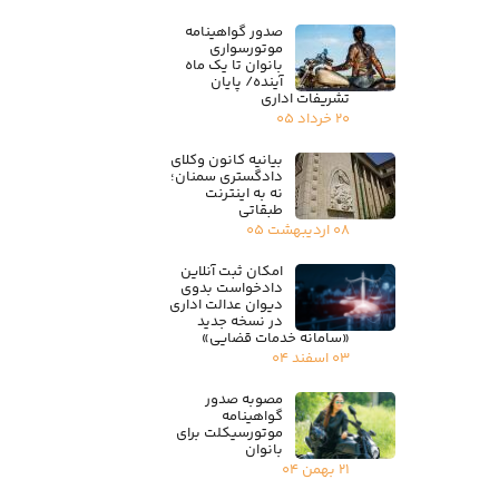
صدور گواهینامه
موتورسواری
بانوان تا یک ماه
آینده/ پایان
تشریفات اداری
۲۰ خرداد ۰۵
بیانیه کانون وکلای
دادگستری سمنان؛
نه به اینترنت
طبقاتی
۰۸ اردیبهشت ۰۵
امکان ثبت آنلاین
دادخواست بدوی
دیوان عدالت اداری
در نسخه جدید
«سامانه خدمات قضایی»
۰۳ اسفند ۰۴
مصوبه صدور
گواهینامه
موتورسیکلت برای
بانوان
۲۱ بهمن ۰۴