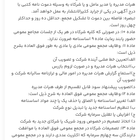
هیات مدیره یا مدیر عامل و یا شرکاء به وسیله دعوت نامه کتبی با
درج آگهی در یکی از جراید کثیرالانتشار به عمل خواهد آمد.
تبصره: فاصله بین دعوت تا تشکیل مجمع، حداقل ده روز و حداکثر
چهل روز است.
ماده 10: در صورتی که کلیه شرکاء در هر یک از جلسات مجامع عمومی
حضور یابند رعایت ماده 9 اساسنامه ضرورت ندارد.
ماده 11: وظایف مجمع عمومی عادی یا عادی به طور فوق العاده بشرح
ذیل است:
الف)تعیین خط مشی آینده شرکت و تصویب آن
ب)انتخاب هیات مدیره و در صورت لزوم بازرس
ج)استماع گزارش هیات مدیره در امور مالی و ترازنامه سالیانه شرکت و
تصویب آن
د)تصویب پیشنهاد سود قابل تقسیم از طرف هیات مدیره
ماده 12:وظایف مجمع عمومی فوق العاده به شرح ذیل است:
الف) تغییر اساسنامه یا الصاق یا حذف یک یا چند مواد اساسنامه
ب) تنظیم اساسنامه جدید یا تبدیل نوع شرکت
ج) افزایش یا تقلیل سرمایه شرکت
د) اتخاذ تصمیم در خصوص ورود شریک یا شرکای جدید به شرکت
ماده 13: تصمیمات شرکاء در مجمع عمومی فوق العاده با موافقت
دارندگان سه چهارم سرمایه که اکثریت عددی دارند و در مجمع عمومی