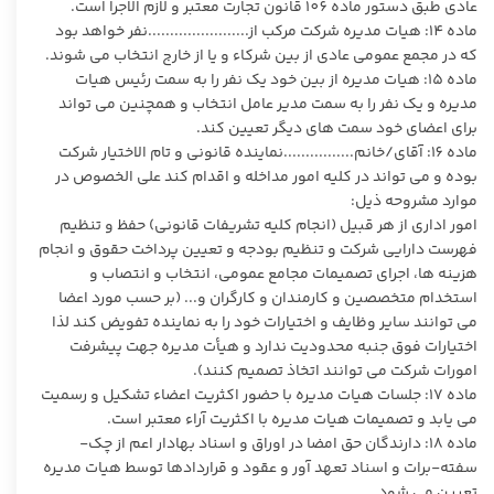
عادی طبق دستور ماده 106 قانون تجارت معتبر و لازم الاجرا است.
ماده 14: هیات مدیره شرکت مرکب از.......................نفر خواهد بود
که در مجمع عمومی عادی از بین شرکاء و یا از خارج انتخاب می شوند.
ماده 15: هیات مدیره از بین خود یک نفر را به سمت رئیس هیات
مدیره و یک نفر را به سمت مدیر عامل انتخاب و همچنین می تواند
برای اعضای خود سمت های دیگر تعیین کند.
ماده 16: آقای/خانم................نماینده قانونی و تام الاختیار شرکت
بوده و می تواند در کلیه امور مداخله و اقدام کند علی الخصوص در
موارد مشروحه ذیل:
امور اداری از هر قبیل (انجام کلیه تشریفات قانونی) حفظ و تنظیم
فهرست دارایی شرکت و تنظیم بودجه و تعیین پرداخت حقوق و انجام
هزینه ها، اجرای تصمیمات مجامع عمومی، انتخاب و انتصاب و
استخدام متخصصین و کارمندان و کارگران و... (بر حسب مورد اعضا
می توانند سایر وظایف و اختیارات خود را به نماینده تفویض کند لذا
اختیارات فوق جنبه محدودیت ندارد و هیأت مدیره جهت پیشرفت
امورات شرکت می توانند اتخاذ تصمیم کنند).
ماده 17: جلسات هیات مدیره با حضور اکثریت اعضاء تشکیل و رسمیت
می یابد و تصمیمات هیات مدیره با اکثریت آراء معتبر است.
ماده 18: دارندگان حق امضا در اوراق و اسناد بهادار اعم از چک-
سفته-برات و اسناد تعهد آور و عقود و قراردادها توسط هیات مدیره
تعیین می شود.