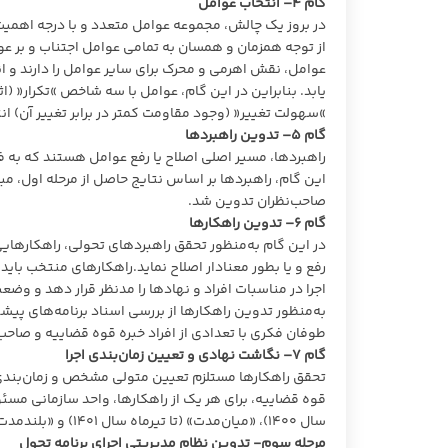
گام
۴
– انتخاب عوامل
در بروز یک چالش، مجموعه عوامل متعدد و با درجه اهمیت
از توجه همزمان و همسان به تمامی عوامل اجتناب و بر ع
عوامل، نقش اهرمی و محرک برای سایر عوامل را دارند و ان
یابد. بنابراین در این گام، عوامل با سه شاخص »تکرار« (اث
»سهولت تغییر« (وجود مقاومت کمتر در برابر تغییر آن) ان
گام
۵
– تدوین راهبردها
راهبردها، مسیر اصلی اصلاح یا رفع عوامل هستند که به فر
این گام، راهبردها بر اساس نتایج حاصل از مرحله اول، مب
صاحب‌نظران تدوین شد.
گام
۶
– تدوین راهکارها
در این گام به‌منظور تحقق راهبردهای تحولی، راهکارهایی 
رفع و یا بطور معنادار اصلاح نماید.راهکارهای منتخب باید
اجرا در مناسبات افراد و نهادها را مدنظر قرار دهد و و
به‌منظور تدوین راهکارها از بررسی اسناد برنامه‌های پ
طوفان فکری با تعدادی از افراد خبره قوه قضاییه و صاحب
گام
۷
– نگاشت نهادی و تعیین زمان‌بندی اجرا
تحقق راهکارها مستلزم تعیین متولی مشخص و زمان‌بندی اجر
قوه قضاییه، برای هر یک از راهکارها، واحد سازمانی مسئول
سال ۱۴۰۰)، «میان‌مدت» (تا تیرماه سال ۱۴۰۱) و «بلندمدت» (تا پایان سال ۱۴۰۲) تعیین شد.
مرحله سوم- تدوین نظام مدیریتی اجرای برنامه تحول