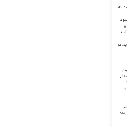
ید که
بود
و
یند.
د. در
ار
 از
.
و
شد
رماه