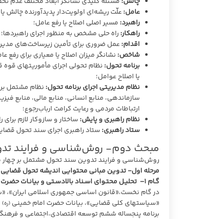
چالش:
مسئله کلیدی نشانگر ابعاد مختلف عدم تحق
عامل:
علّت ریشه‌ای اولویت‌دار پدیدآورنده چالش یا
راهبرد:
مسیر اصلی اصلاح یا رفع عامل؛
راهکار:
راه حلی مشخص به منظور اجرای راهبردها؛
اقدام:
عمل ضروری برای تأمین زیرساخت‌های مدیری
شاخص:
نشانگر میزان اصلاح یا معیاری برای رفع عام
برنامه تحول:
نظام تحولی اجرای مأموریتهای قوه ق
یا اصلاح عوامل؛
نظام مدیریتی اجرای برنامه تحول:
نظام مشتمل بر تع
سازماندهی، منابع انسانی، منابع مالی، منابع فیز
ارتباطات مردمی و رعایت کرامت ارباب‌رجوع؛
نظام راهبری و پایش:
ساختار و سازوکار لازم برای ر
ستاد راهبری:
ستاد راهبری اجرای سند تحول قضای
مبحث دوم- روش‌شناسی و فرایند تد
روش‌شناسی و فرایند تدوین سند تحول مشتمل بر چهار مر
مرحله اول- تدوین مبانی محتوایی اندیشه تحول قضایی
گـام
۱
– تحلیـل محتـوای اسـناد بالادسـتی و بیانـات حضـرت 
«سیاستهای کلی قضایی»، بیانات حضرت امام خمینی
و
(ره)