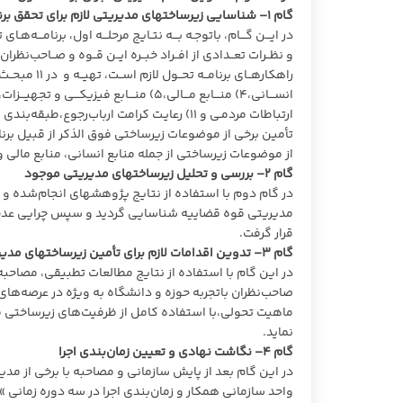
گام
۱
– شناسایی زیرساختهای مدیریتی لازم برای تحقق بر
در ایـــن گـــام، باتوجـه بـــه نتـایج مرحلـــه اول، برنامـــه‌ه
و نظــرات تعــدادی از افــراد خبــره ایــن قــوه و صــاحب‌نظران
ارتباطات مردمـی و ۱۱) رعایـت کرامت ارباب‌رجوع،طبقه‌بندی گردید.
تأمین برخی از موضوعات زیرساختی فوق الذکر از قبیل برن
از موضوعات زیرساختی از جمله منابع انسانی، منابع مالی و ق
گام
۲
– بررسی و تحلیل زیرساختهای مدیریتی موجود
در گام دوم با استفاده از نتایج پژوهشهای انجام‌شده و 
مدیریتی قوه قضاییه شناسایی گردید و سپس چرایی عدم ت
قرار گرفت.
گام
۳
– تدوین اقدامات لازم برای تأمین زیرساختهای مدی
در این گام با استفاده از نتایج مطالعات تطبیقی، مصاحبه
صاحب‌نظران باتجربه حوزه و دانشگاه به ویژه در عرصه‌ها
ماهیت تحولی،با استفاده کامل از ظرفیت‌های زیرساختی موجو
نماید.
گام
۴
– نگاشت نهادی و تعیین زمان‌بندی اجرا
در این گام بعد از پایش سازمانی و مصاحبه با برخی از مد