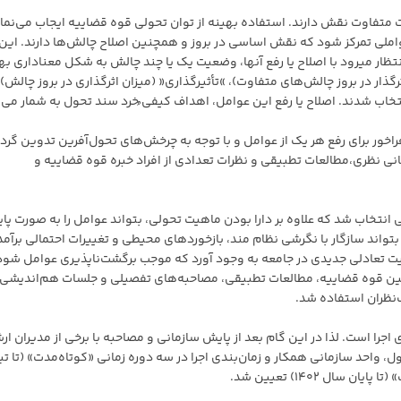
 متفاوت نقش دارند. استفاده بهینه از توان تحولی قوه قضاییه ایجاب می‌نما
واملی تمرکز شود که نقش اساسی در بروز و همچنین اصلاح چالش‌ها دارند. این
تظار میرود با اصلاح یا رفع آنها، وضعیت یک یا چند چالش به شکل معناداری به
رگذار در بروز چالش‌های متفاوت)، »تأثیرگذاری« (میزان اثرگذاری در بروز چالش) 
تخاب شدند. اصلاح یا رفع این عوامل، اهداف کیفی ُخرد سند تحول به شمار می آ
اخور برای رفع هر یک از عوامل و با توجه به چرخش‌های تحول‌آفرین تدوین گردی
انی نظری،مطالعات تطبیقی و نظرات تعدادی از افراد خبره قوه قضاییه و
انتخاب شد که علاوه بر دارا بودن ماهیت تحولی، بتواند عوامل را به صورت پاید
 بتواند سازگار با نگرشی نظام مند، بازخوردهای محیطی و تغییرات احتمالی برآمده
ضعیت تعادلی جدیدی در جامعه به وجود آورد که موجب برگشت‌ناپذیری عوامل شود
یشین قوه قضاییه، مطالعات تطبیقی، مصاحبه‌های تفصیلی و جلسات هم‌اندیشی 
‌نظران استفاده شد.
ا است. لذا در این گام بعد از پایش سازمانی و مصاحبه با برخی از مدیران ار
، واحد سازمانی همکار و زمان‌بندی اجرا در سه دوره زمانی «کوتاه‌مدت» (تا تی