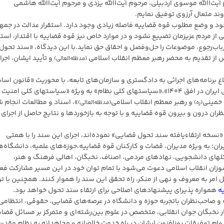
وم آیت‌اﷲ موسوی اردبیلی، مرحوم آیت‌اﷲ یزدی و مرحوم آیت‌اﷲ هاشمی
وند متعال آرزوی توفیق نمایم.
ود و وضع مطلوب قوه قضاییه فاصله زیادی وجود دارد. استقرار عدالت در جمه
 از مردم عزیزمان تضییع نشود و در موارد خاص نیز قوه قضاییه با اقتدار، است
باب‌رجوع، موضوعات را حل‌وفصل و احقاق حق نماید.با این دیدگاه، «سند تحول
و تأیید ایشان، اجرا
(مدظله‌العالی)
لاغ برنامه‌های اجرائی به دادگستری و سازمان‌های تابعه، با محوریت «قانون اس
جمهوری اسلامی ایران»،«سند چشم انداز جمهوری اسلامی ایران در افق ۱۴۰۴»،«سیاستهای کلی نظام» به ویژه «سیاستهای کلی امنیت
 خمینی
و رهبر معظم انقلاب اسلامی
»، اسناد و مطالعات انجام 
(ره)
(مدظله‌العالی)
ان درون و بیرون قوه قضاییه و با توجه به بازخوردها و نتایج حاصل از اجرای 
غ «نسخه ارتقاءیافته سند تحول قضایی» نموده‌اند، اجرای این سند را با همتی
ایران؛ به ویژه مدیران، قضات و کارکنان قوه قضاییه،حوزه‌های علمیه، دانشگاه‌ها
های دانشجویی، نهادهای مردمی، اصناف، نخبگان، اهالی فرهنگ و هنر،
لسوزان انقلاب اسلامی دعوت می‌شود با تمام توان خود در این مسیر مشارکت فع
ل امر به معروف و نهی از منکر، راه تحقق این سند را هموار کنند. همچنین با ت
ه
همواره پذیرای پیشنهادهای اصلاحی برای ارتقاء سند تحول خواهد بود.
 صاحب‌نظران باتجربه حوزه و دانشگاه در عرصه‌های قضایی، حقوقی، انتظامی
ر نخبگان جوان انقلابی، متخصص در علوم بین‌رشته‌ای و متمرکز بر مسائل قضا
دوام توفیقات روزافزون ایشان در راه خدمت خالصانه و مجاهدانه به نظام مقد