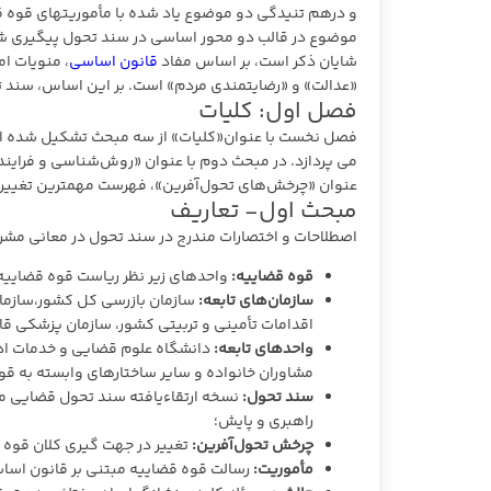
و درهم تنیدگی دو موضوع یاد شده با مأموریتهای قوه قض
موضوع در قالب دو محور اساسی در سند تحول پیگیری ش
شایان ذکر است، بر اساس مفاد
قانون اساسی
، منویات ام
«عدالت» و «رضایتمندی مردم» است. بر این اساس، سند تح
فصل اول: کلیات
فصل نخست با عنوان«کلیات» از سه مبحث تشکیل شده است
می پردازد. در مبحث دوم با عنوان «روش‌شناسی و فراین
عنوان «چرخش‌های تحول‌آفرین»، فهرست مهمترین تغییرات 
مبحث اول- تعاریف
اصطلاحات و اختصارات مندرج در سند تحول در معانی مشروح
قوه قضاییه:
واحدهای زیر نظر ریاست قوه قضاییه ا
سازمان‌های تابعه:
سازمان بازرسی کل کشور،سازمان
اقدامات تأمینی و تربیتی کشور، سازمان پزشکی قا
واحدهای تابعه:
دانشگاه علوم قضایی و خدمات ادا
مشاوران خانواده و سایر ساختارهای وابسته به قو
سند تحول:
نسخه ارتقاءیافته سند تحول قضایی مشت
راهبری و پایش؛
چرخش تحول‌آفرین:
تغییر در جهت گیری کلان قوه 
مأموریت:
رسالت قوه قضاییه مبتنی بر قانون اسا