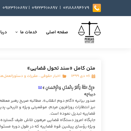
09123610897
|
0
9223610897​​​​​​​ |
02188894679
صفحه اصلی
خدمات ما
دربار
تمامی خدمات
داست
وکالت در دعاوی
تایید
متن کامل «سند تحول قضایی»
مذاکره، تنظیم و بازب
۰۶ دی ۱۳۹۹
اخبار حقوقی
،
مقررات و دستورالعمل‌ها
ارائه خدمات مشاوره
«إِنَّ اللَّهَ یَأْمُرُ بِالْعَدْلِ وَالْإِحْسَانِ »
[۱]
دیباچه
داوری
صدور بیانیه «گام دوم انقلاب»، مطالبه صریح رهبر معظم 
نیز انتظارات روزافزون مردم، موقعیتی ویژه و تاریخی پدید
انجام کلیه مسائل ثب
قضاییه تبدیل نموده است.
جایگاه امروز دستگاه قضایی مرهون تلاش طیف گسترده و گ
ویژه رؤسای پیشین قوه قضاییه که در طول دوره مسئولیت 