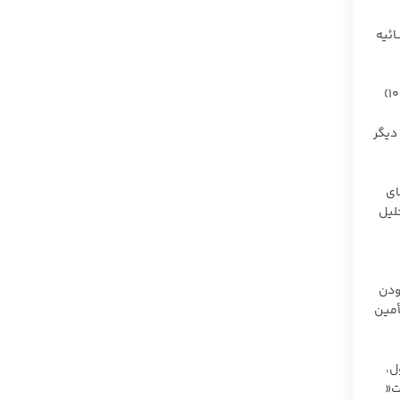
ـائیه
انســـانی،۴) منـــابع مـــالی،۵) منـــابع فیزیکـــی و تجهیـــزات،۶) قـــوانین و مقـــررات،۷) فنـــاوری،۸) نـوآوری و پیشـنهادها،۹) گفتمان‌سـازی، ۱۰)
دیگر
ای
لیل
ودن
أمین
ل،
رماه سال ۱۴۰۱) و »بلندمدت«