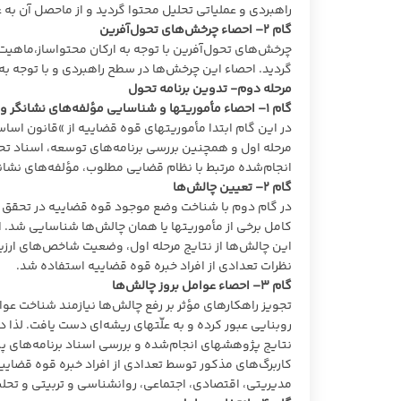
راهبردی و عملیاتی تحلیل محتوا گردید و از ماحصل آن به
گام
۲
– احصاء چرخش‌های تحول‌آفرین
چرخش‌های تحول‌آفرین با توجه به ارکان محتواساز،ماهیت
گردید. احصاء این چرخش‌ها در سطح راهبردی و با توجه ب
مرحله دوم- تدوین برنامه تحول
گام
۱
– احصاء مأموریتها و شناسایی مؤلفه‌های نشانگر
در این گام ابتدا مأموریتهای قوه قضاییه از »قانون اس
مرحله اول و همچنین بررسی برنامه‌های توسعه، اسناد تح
انجام‌شده مرتبط با نظام قضایی مطلوب، مؤلفه‌های نش
گام
۲
– تعیین چالش‌ها
در گام دوم با شناخت وضع موجود قوه قضاییه در تحقق م
کامل برخی از مأموریتها یا همان چالش‌ها شناسایی شد. 
این چالش‌ها از نتایج مرحله اول، وضعیت شاخص‌های ارزی
نظرات تعدادی از افراد خبره قوه قضاییه استفاده شد.
گام
۳
– احصاء عوامل بروز چالش‌ها
تجویز راهکارهای مؤثر بر رفع چالش‌ها نیازمند شناخت عوام
روبنایی عبور کرده و به علّتهای ریشه‌ای دست یافت. لذا در 
نتایج پژوهشهای انجام‌شده و بررسی اسناد برنامه‌های
کاربرگ‌های مذکور توسط تعدادی از افراد خبره قوه قضایی
مدیریتی، اقتصادی، اجتماعی، روانشناسی و تربیتی و تحلیل