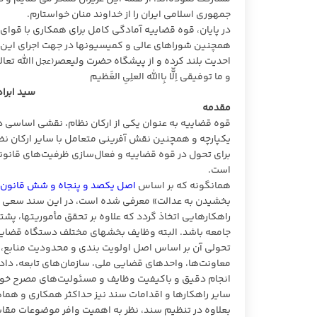
جمهوری اسلامی ایران را از خداوند منان خواستارم.
در پایان، قوه قضاییه آمادگی کامل برای همکاری با قوا
همچنین شوراهای عالی و کمیسیونها در جهت اجرای این سند
احدیت بلند کرده و از پیشگاه حضرت ولیعصر
اﷲ تعالی
(عجل
و ما توفیقی اِلّّا بِاﷲ العلِیِ العََظیم
سید ابرا
مقدمه
قوه قضاییه به عنوان یکی از ارکان نظام، نقشی اساسی د
یکپارچه و همچنین نقش آفرینی متعامل با سایر ارکان نظ
برای تحول در قوه قضاییه و فعال‌سازی ظرفیت‌های قانون
است.
همانگونه که بر اساس
اصل یکصد و پنجاه و شش قانون
بخشیدن به عدالت» معرفی شده است، در این سند سعی شد 
راهکارهایی اتخاذ گردد که علاوه بر تحقق مأموریتها، پش
جامعه باشد. البته وظایف بخشهای مختلف دستگاه قضایی 
تحولی آن بر اساس اصل اولویت بندی و محدودیت منابع، 
معاونت‌ها، واحدهای قضایی ملی، سازمان‌های تابعه، دادگ
انجام دقیق و باکیفیت وظایف و مسئولیت‌های مصرح خود د
سایر راهکارها و اقدامات سند نیز حداکثر همکاری و هما
بعلاوه در تنظیم سند، نظر به اهمیت وافر موضوعات مقابل