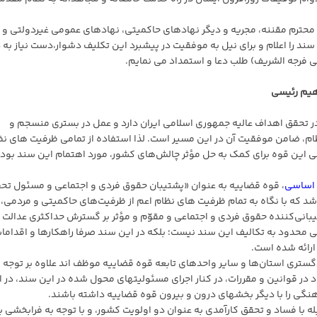
ی محترم مقننه، مجریه و دیگر نهادهای حاکمیتی، نهادهای عمومی غیردولتی و
 را اعلام و برای نیل به موفقیت در پیشبرد این تکلیف دشوار،دست نیاز به د
 فرجه الشریف) طلب دعا و استمداد می نمایم.
هیم رئیسی
ر تحقق اهداف عالیه جمهوری اسلامی ایران دارد و عمل در بستری منسجم و
ام، ضامن موفقیت آن در این مسیر است. لذا استفاده از تمامی ظرفیت های نظ
ی این قوه برای کمک به حل مؤثر چالش‌های کشور، مورد اهتمام این سند بود
 اساسی
، قوه قضاییه به عنوان «پشتیبان حقوق فردی و اجتماعی و مسئول تح
که با نگاه به تمام ظرفیت های نظام اعم از ظرفیت‌های حاکمیتی و مردمی،
تیبانی‌کننده حقوق فردی و اجتماعی و مقوّم و مؤثر بر گسترش حداکثری عدالت 
محدود به تکالیف این سند نیست؛ بلکه در این سند صرفا راهکارها و اقداما
ارائه شده است.
ستری استان‌ها و سایر واحدهای تابعه قوه قضاییه موظف اند علاوه بر توجه ب
ر قوانین و مقررات، در کنار اجرای مسئولیتهای محول شده در این سند، در ا
هنگی را با دیگر بخشهای درون و بیرون قوه قضاییه داشته باشند.
ه با فساد و تحقق کارآمدی به عنوان دو اولویت کشور، و با توجه به فرابخشی 