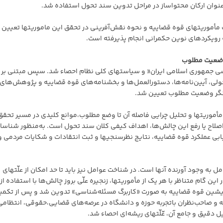
 عنوان ارکان محتواساز در مراحل تدوین سند تحول استفاده شد.
 مأموریتهای قوه قضاییه و نحوه نقش‌آفرینی در تحقق این ماموریتها تعیین
ه رویکردهای نوین حکمرانی انجام پذیرفته است.
 وضعیت مطلوب
اسی جمهوری اسلامی ایران« و سیاستهای کلی نظام احصاء شد. سپس مبتنی بر 
ولی، آیین‌نامه‌ها، دستورالعمل‌ها و بخشنامه‌های قوه قضاییه و پژوهش‌های
انگر وضعیت مطلوب تعیین شد.
أموریتها و تحلیل چرایی فاصله آن تا وضع مطلوب،موانع کلیدی در مسیر تحقق
اصلاح یا رفع این چالش‌ها، اهداف کیفی کلان سند تحول است. به‌منظور شناسا
ابی عملکرد قوه قضاییه، نتایج نظرسنجیها و ثبت انتقادات و شکایات مردمی و
ل به وجود آورنده آنها است. در شناخت عوامل نیز باید تا حد امکان از علّتهای
این گام متناظر با هر یک از مأموریتها، زنجیره علّی بروز چالش‌ها با استفاده از
 پیشین قوه قضاییه به صورت «کاربرگ مسئله‌شناسی» تدوین شد و پس از تکمی
ه و صاحب‌نظران باتجربه حوزه و دانشگاه در عرصه‌های قضایی،حقوقی، انتظامی
 دقیق و جامع آن، عّلّتهای ریشه‌ای احصاء شد.