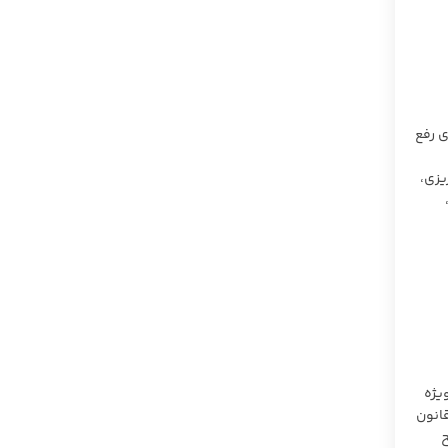
ی رفع
یزی،
لی نظام به ویژه
انون
 در دو سطح