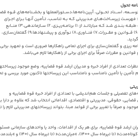
نامه تحول
ـای توســـعه، اســـناد تحـــولی، آیین‌نامه‌ها،دســتورالعملها و بخشــنامه‌های قــوه قضـ
؛ فهرســت زیرســاخت‌هــای مــدیریتی کــه بــه تناســب، تــأمین آنهــا بــرای اجــرای
راهکارهــای برنامــه تحــول لازم اســت، تهیــه و در ۱۱ مبحــث طبقــه بنــدی شــد کــه عبارتانــد از: ۱) برنامــه‌ریــزی، ۲) ســازماندهی،۳) منـــابع
امه ریزی و گفتمان‌سازی برای اجرای تمامی راهکارها ضروری است و تمهید برخی 
وانین و مقررات صرفًاً برای اجرای برخی از راهکارها لازم می‌باشد.
نظرات تعدادی از افراد خبره و مدیران ارشد قوه قضاییه، وضع موجود زیرساخته
أمین یا تأمین نامناسب و نامتناسب این زیرساختها تاکنون مورد بررسی و تح
ریتی
‌های تفصیلی و جلسات هم‌اندیشی با تعدادی از افراد خبره قوه قضاییه و
ی قضایی، حقوقی، مدیریتی و اقتصادی، اقداماتی انتخاب شد که علاوه بر دارا ب
د و صرفاً با تغییر برخی از قواعد مبنا، بتواند زیرساختهای مدیریتی لازم را ت
یران ارشد قوه قضاییه، برای هر یک از اقدامات، واحد یا واحدهای سازمانی مسئو
واحد سازمانی همکار و زمان‌بندی اجرا در سه دوره زمانی »کوتاه‌مدت« (تا تیرماه سال ۱۴۰۰)، »میان‌مدت« (تا تی