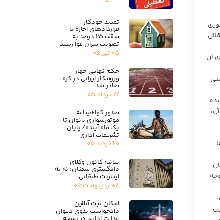
تمدید خودکار
وری
قراردادهای اجاره با
قلال
سقف ۲۵ درصد به
تصویب سران قوا رسید
۰۵ تیر ۰۵
ی آن
حکم نهایی چهار
ورزشکار ایرانی در کره
اسی
صادر شد
۲۲ خرداد ۰۵
شده
آن،
صدور گواهینامه
موتورسواری بانوان تا
یک ماه آینده/ پایان
تشریفات اداری
،
۲۰ خرداد ۰۵
بیانیه کانون وکلای
ال
دادگستری سمنان؛ نه به
وجه
اینترنت طبقاتی
۰۸ اردیبهشت ۰۵
،
امکان ثبت آنلاین
یی
دادخواست بدوی دیوان
عدالت اداری در نسخه
س