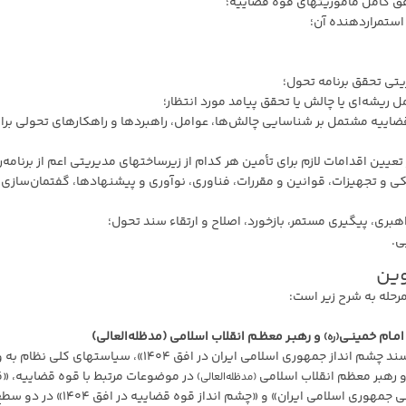
ق کامل مأموریتهای قوه قضاییه؛
 استمراردهنده آن؛
تی تحقق برنامه تحول؛
ل ریشه‌ای یا چالش یا تحقق پیامد مورد انتظار؛
ضاییه مشتمل بر شناسایی چالش‌ها، عوامل، راهبردها و راهکارهای تحولی برا
یین اقدامات لازم برای تأمین هر کدام از زیرساختهای مدیریتی اعم از برنامه‌ر
یکی و تجهیزات، قوانین و مقررات، فناوری، نوآوری و پیشنهادها، گفتمان‌سازی،
اهبری، پیگیری مستمر، بازخورد، اصلاح و ارتقاء سند تحول؛
ی.
وین
حله به شرح زیر است:
امـام خمینـی
و رهبـر معظـم انقلاب اسلامی
(مدظله‌العالی)
(ره)
در گام نخست،«قانون اساسی جمهوری اسلامی ایران»، «سند چشم انداز جمهوری اسلامی ایران در افق ۱۴۰۴»، سیاستهای ک
 رهبر معظم انقلاب اسلامی
در موضوعات مرتبط با قوه قضاییه، «ق
(مدظله‌العالی)
برنامه پنجساله ششم توسعه اقتصادی،اجتماعی و فرهنگی جمهوری اسلامی ایران» و «چشم انداز قوه قضاییه در افق ۱۴۰۴»