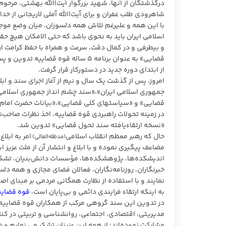
درگذشتگان از آنها، شهید بزرگوار آیت‌اﷲ بهشتی، مرح
شاهرودی طلب غفران و برای آیت‌اﷲ آملی لاریجانی از خدا
با این همه و علیرغم تلاش همه دلسوزان، میان وضع موج
اسلامی ایران باید به نحوی باشد که حتی الامکان هیچ حقی
و بیطرفی و در کمال دقت، سرعت و همراه با حفظ کرامت ار
قضایی» به عنوان برنامه ۵ ساله قوه قضاییه تدوین و پس از تقدیم به محضر رهبر معظم انقلاب اسلامی
از ابتدای دوره جدید در دستورکار قرار گرفت.
امروز، پس از گذشت یک سال و نیم از آغاز اجرای سند و اب
قضایی» و «سیاستهای کلی قضایی»،«بیانات حضرت امام
در زمینه تحولات راهبردی قوه قضاییه، اخذ نظرات صاحب‌نظر
«نسخه ارتقاءیافته سند تحول قضایی» تدوین شد.
حال که رهبر معظم انقلاب اسلامی
امر به ابلا
(مدظله‌العالی)
مضاعف پیگیری نموده و با ابلاغ و انتشار آن از ملت عزیز 
اندیشکده‌ها، پژوهشکده‌ها، مؤسسات دانش‌بنیان، تشکل
خبرنگاران، روزنامه‌نگاران، فعالان فضای مجازی و همه د
نمایند و با استفاده از نظارت همگانی مردمی بر مبنای اص
به اینکه ارتقاء فرایندی دائمی و بی‌پایان است،
قوه قضایی
در تدوین این سند گروهی مرکب از همکاران قوه قضاییه و
مدیریتی، اقتصادی، اجتماعی، روانشناسی و تربیتی در کنا
مشارکت نموده‌اند؛ از همه این عزیزان تشکر می نمایم و 