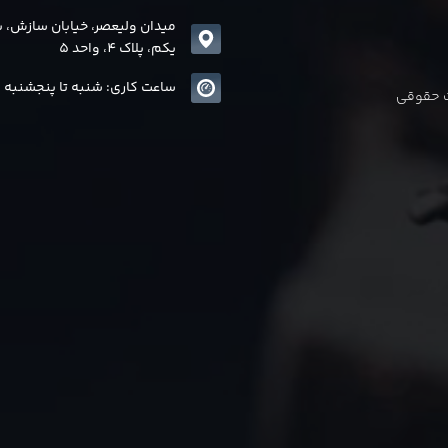
میدان ولیعصر، خیابان سازش، 
یکم، پلاک 4، واحد 5
ساعت کاری: شنبه تا پنجشنبه 8 الی17
ات حقوقی