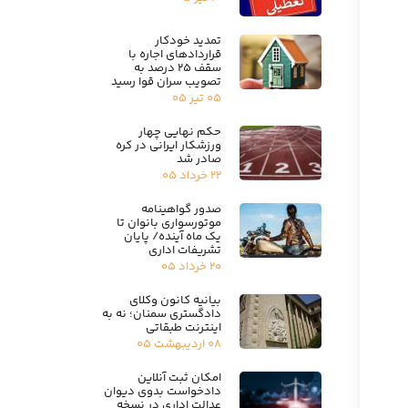
تمدید خودکار
قراردادهای اجاره با
سقف ۲۵ درصد به
تصویب سران قوا رسید
۰۵ تیر ۰۵
حکم نهایی چهار
ورزشکار ایرانی در کره
صادر شد
۲۲ خرداد ۰۵
صدور گواهینامه
موتورسواری بانوان تا
یک ماه آینده/ پایان
تشریفات اداری
۲۰ خرداد ۰۵
بیانیه کانون وکلای
دادگستری سمنان؛ نه به
اینترنت طبقاتی
۰۸ اردیبهشت ۰۵
امکان ثبت آنلاین
دادخواست بدوی دیوان
عدالت اداری در نسخه