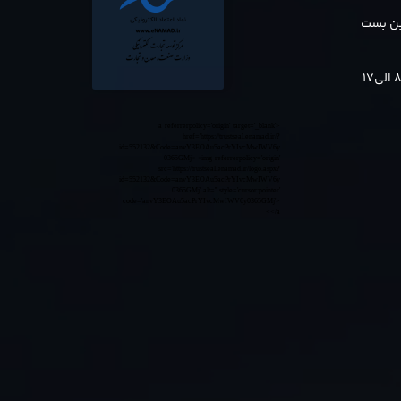
بن بست
<a referrerpolicy='origin' target='_blank'
href='https://trustseal.enamad.ir/?
id=552132&Code=anvY3EOAu5acPrYIvcMwIWV6y
0365GMj'><img referrerpolicy='origin'
src='https://trustseal.enamad.ir/logo.aspx?
id=552132&Code=anvY3EOAu5acPrYIvcMwIWV6y
0365GMj' alt='' style='cursor:pointer'
code='anvY3EOAu5acPrYIvcMwIWV6y0365GMj'>
</a>