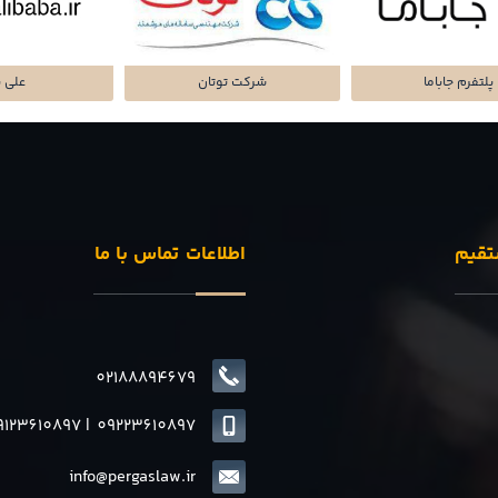
تا پرداز پرشین
شرکت سرمایه گذاری
پلتفرم میا
تقیم
اطلاعات تماس با ما
02188894679
9123610897
|
0
9223610897
info@pergaslaw.ir