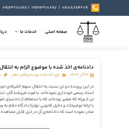
09123610897
|
0
9223610897​​​​​​​ |
02188894679
صفحه اصلی
خدمات ما
دربار
تمامی خدمات
داست
وکالت در دعاوی
تایید
دادنامه‌ی اخذ شده با موضوع الزام به انتق
مذاکره، تنظیم و بازب
۱۳ آذر ۱۴۰۳
ارای اخذ شده توسط وکلای دفتر
د
ارائه خدمات مشاوره
در این پرونده دو تن نسبت به انتقال سهم الشرکه‌ی خود 
اسناد رسمی خودداری نموده‌اند، با فوت فروشندگان، ابتد
داوری
تن از ورثه که صغیر بوده‌اند که با استعلام از دادسرای ا
با ارائه توضیحات و دلایل قانونی نهایتا دادگاه حکم به 
انجام کلیه مسائل ثب
صادر نموده است که دادنامه‌ی آن در ذیل قابل مشاهده 