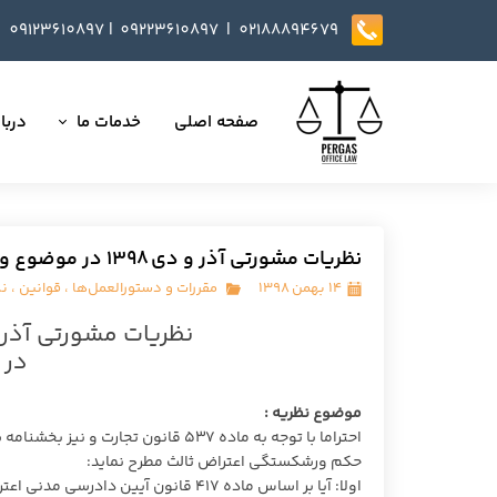
09123610897
|
0
9223610897​​​​​​​ |
02188894679
صفحه اصلی
خدمات ما
دربار
تمامی خدمات
داست
وکالت در دعاوی
تایید
نظریات مشورتی آذر و دی ۱۳۹۸ در موضوع ورشکستگی
مذاکره، تنظیم و بازب
۱۴ بهمن ۱۳۹۸
مقررات و دستورالعمل‌ها
،
قوانین
،
ن
نظریات مشورتی آذر و دی ۱۳۹۸ اداره حقوق
ارائه خدمات مشاوره
در 
داوری
موضوع نظریه :
انجام کلیه مسائل ثب
حکم ورشکستگی اعتراض ثالث مطرح نماید:
اولا: آیا بر اساس ماده ۴۱۷ قانون آیین دادرسی مدنی اعتراض موصوف مقید به مهلت است یا فاقد مهلت می باشد؟