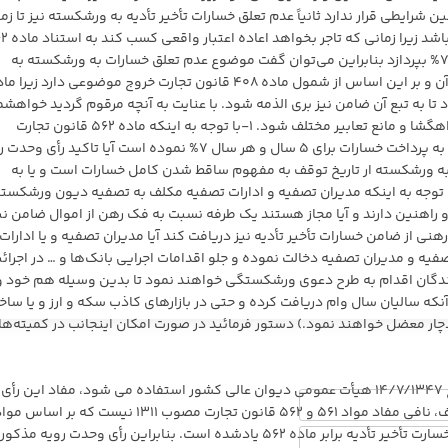
ایطی قرار ندارد ثانیاً عدم تعلق خسارات تأخیر تأدیه به ورشکسته نیز تا زم
است که از حالت و شرایط خاص (فورس ماژور) خا
قانون تجارت باید خسارات تأخیر تأدیه تا ۵ سال و هر سال ۷% بپردازد بنابراین می‌توان گفت موضوع عدم تعلق خسارات به ورشکسته به
مفهوم تعلیق خسارات است نه حذف کامل و ساقط شدن آن و بر این اساس از شمول ماده ۴۰۸ قانون تجارت خروج موضوعی دارد زیرا
ا به تبع آن ضامن نیز بری الذمه شود. با عنایت به آنچه مرقوم گردید خواهشم
است نظر مبارک آن اداره کل پیرامون سوالات زیر اعلام تا راهگشا و مانع تعابیر مختلف شود. ۱-با توجه به اینکه ماده ۵۶۲ قانون تجارت
ورشکستگان را حین طرح دعوی اعاده اعتبار واقعی مکلف به پرداخت خسارات برای ۵ سال و هر سال ۷% نموده است آیا تاکید ر
ت تأخیر تأدیه به ورشکسته ار تاریخ توقف به مفهوم ساقط شدن کامل خسارات است و یا به
 تعلیق خسارات تا زمان دارا شدن اعاده اعتبار؟ ۲-با توجه به اینکه مدیران تصفیه و ادارات تصفیه مکلف به تصفیه دیون ورشکست
 راهنین دارند و آیا مجاز هستند یک طرفه نسبت به فک رهن از اموال ضامن نی
ی از ضامن خسارات تأخیر تأدیه نیز دریافت کند آیا مدیران تصفیه و یا ادارات
تصفیه و مدیران تصفیه دخالت نموده و جلو اقدامات اجرایی بانک‌ها و … در اجرائ
رندگان اقدام به طرح دعوی ورشکستگی خواهند نمود تا بدین وسیله هم خود 
نکه سالیان سال وام دریافت کرده و حتی در بازارهای کاذب سکه و ارز و یا ساخ
دچار معضل خواهند نمود.) دستور فرمائید در صورت امکان اینجانب در کمیته‌ه
۱- همان گونه که از متن رأی وحدت رویه شماره ۱۵۵ مورخ ۱۴/۷/۱۳۴۷ هیأت عمومی دیوان عالی کشور استفاده می شود، مفاد این
بر عدم تعلق خسارت تأخیر تأدیه به ورشکسته از تاریخ توقف، نافی مفاد مواد ۵۶۱ و ۵۶۲ قانون تجارت مصوب ۱۳۱۱ نیست که بر اساس
مذکور اعاده اعتبار حقی تاجر ورشکسته منوط به پرداخت خسارت تأخیر تأدیه برابر ماده ۵۶۲ یادشده است. بنابراین رأی وحدت رویه م