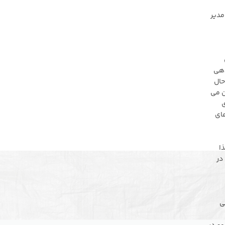
مدیر
وید سودهی
حال
ن می
ی
های
ذا
در
ی