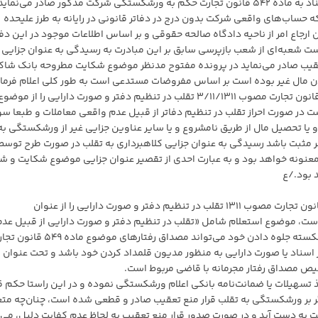
می‌نمایند دادگاه حقوقی صالحه بدون ذکر صریح و با استناد به ماده ۵۴۲ قانون تجارت حکم به ورشکستگی شرکت مذکور صادر می‌ن
ه حساب‌های واقعی شرکت بدون درج در دفاتر قانونی در رایانه به طرز علیحده
رجاع امر از ناحیه دادگاه صالحه حقوقی و بر اساس اطلاعات موجود در این دف
 شعبه‌ای از شعب بازپرسی سابق بر این مبادرت به رسیدگی به عنوان جزایی
یب صادر می‌نماید در پرونده مفتوح مدنظر موضوع شکایت مطروحه بانک شاک
دن مال غیر بوده است بر اساس مفروضات مستدعی است به طور کلی اعلام فرمای
۱-با توجه به اینکه مقنن در قسمت اخیر بند ۳ ماده ۵۴۲ قانون تجارت مصوب ۳/۱۱/۱۳۱۱ تقلب در تنظیم دفتر و صورت دارایی را 
در صورت احراز تقلب در تنظیم دفاتر از قبیل عدم واقعی معاملات و طبعا سو
و یا تحصیل مال از طریق نامشروع و یا سایر عناوین جزایی غیر از ورشکستگی به
ال صدر الذکر مثبت باشد رسیدگی به عنوان جزایی کلاهبرداری به تقلب در صورت طرح توسط
عنونه خواهد بود و به عبارت احدی از تقصیر عنوان جزایی موضوع شکایت و ش
 بود./ع
۱- با تذکر این که مقنن در قسمت اخیر بند ۳ ماده ۵۴۲ قانون تجارت مصوب ۱۳۱۱ تقلب در تنظیم دفتر و صورت دارایی را از عنوان
ست، موضوع استعلام شامل «تقلب در تنظیم دفتر و صورت دارایی از قبیل عدم
واقعی معاملات و سود و زیان حاصل از آن‌ها با هدف ورشکسته جلوه دادن خود می‌تواند مصداق رفتارهای موضوع 
اسناد یا صورت دارایی به منظور مدیون قلمداد کردن خود باشد و تحت عنوان
ص مصداق رفتار مجرمانه با قاضی مربوط است.
تسهیلات یا ضمانت‌نامه بانکی اعلام ورشکستگی نموده و در این راستا حکم 
ئر بر ورشکستگی به تقلب قرار منع تعقیب صادر و قطعی شده است، چنان‌چه متع
 به دست آید و در صورت صدور قرار منع تعقیب به لحاظ عدم کفایت دلیل، می‌ت