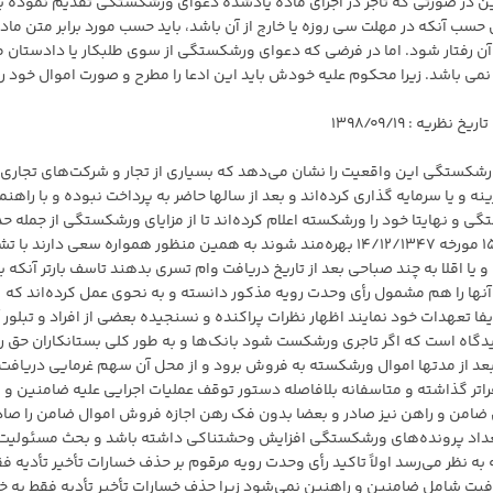
ین در صورتی که تاجر در اجرای ماده یادشده دعوای ورشکستگی تقدیم نموده ب
انون یاد شده از حبس وی خودداری شود یا برابر تبصره ۱ آن رفتار شود. اما در فرضی که دعوای ورشکستگی از سوی طلبکار یا دادستا
 باشد. زیرا محکوم علیه خودش باید این ادعا را مطرح و صورت اموال خود را 
ورشکستگی این واقعیت را نشان می‌دهد که بسیاری از تجار و شرکت‌های تجاری
ه و یا سرمایه گذاری کرده‌اند و بعد از سالها حاضر به پرداخت نبوده و با راهنم
 و نهایتا خود را ورشکسته اعلام کرده‌اند تا از مزایای ورشکستگی از جمله ح
خسارات تاخیر تادیه با استناد به رای وحدت رویه شماره ۱۵۵ مورخه ۱۴/۱۲/۱۳۴۷ بهره‌مند شوند به همین منظور همواره سعی دارند 
و یا اقلا به چند صباحی بعد از تاریخ دریافت وام تسری بدهند تاسف بارتر آنکه با 
ا را هم مشمول رأی وحدت رویه مذکور دانسته و به نحوی عمل کرده‌اند که
یفا تعهدات خود نمایند اظهار نظرات پراکنده و نسنجیده بعضی از افراد و تبلور 
دیدگاه است که اگر تاجری ورشکست شود بانک‌ها و به طور کلی بستانکاران حق ر
ا بعد از مدتها اموال ورشکسته به فروش برود و از محل آن سهم غرمایی دریافت
راتر گذاشته و متاسفانه بلافاصله دستور توقف عملیات اجرایی علیه ضامنین و
 ضامن و راهن نیز صادر و بعضا بدون فک رهن اجازه فروش اموال ضامن را صاد
 تعداد پرونده‌های ورشکستگی افزایش وحشتناکی داشته باشد و بحث مسئولیت
ه نظر می‌رسد اولاً تاکید رأی وحدت رویه مرقوم بر حذف خسارات تأخیر تأدیه ف
یت شامل ضامنین و راهنین نمی‌شود زیرا حذف خسارات تأخیر تأدیه فقط به خ