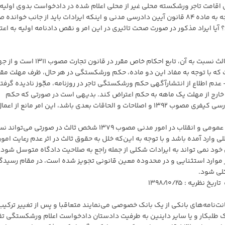
محل اقامت تاجر ورشکسته محلی غیر از محلی اعلام شده در دادخواست بدوی اولی
به صلاحیت دادگاه صادرکننده حکم ایراد مطرح کند با توجه به ماده ۸۴ قانون آیین دادرسی مدنی و اینکه ایرادات باید از جانب خوا
یا ایراد مذکور در صورت صحت تاثیری در این امر و نقص دادنامه اولیه به اعتب
اولاً: الف- رسیدگی و صدور حکم ورشکستگی و اعتراض ثالث نسبت به آن، تابع احکام خاص مقرر در قانون تجارت 
 مواد ۵۳۶ و۵۳۷ این قانون است که با توجه به مفاد این دو ماده، حکم ورشکستگی در هر حال، ظرف مهلت مقر
دم اطلاع از انتشارآگهی حکم ورشکستگی تاجر در روزنامه، مجّوز نادیده گرفت
ین نمی تواند خارج از مهلت یک ماهه به حکم اعتراض کند. بدیهی است در صورتی که حکم
ورشکستگی صادره از مصادیق ماده ۴۷۷ قانون آیین دادرسی کیفری مصوب ۱۳۹۲ و اصلاحات و الحاقات بعدی باشد، این امر مانع از اعم
ثانیا، به موجب ماده ۴۱۷ قانون آیین دادرسی دادگاه‌های عمومی و انقلاب در امور مدنی مصوب ۱۳۷۹ شخص ثالث در صورتی م
 وارد آمده باشد و با توجه به این‌که خلل به حقوق ثالث در اثر عدم رعایت امور
خود نمی تواند به ایرادات شکلی از جمله راجع به صلاحیت دادگاه متوسل شود و
 در موارد استثنایی و در محدوده معین قانونی تجویز شده است، در مقام رسیدگ
کلی شود.
‌نامه‌های بانکی از یک بانک خصوصی می‌نمایند متعاقبا و پس از تغییر ترکیب
ک طلبکار و یا سایر داینین به طرفیت دادستان دادخواست اعلام ورشکستگی ت