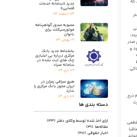
ماید که
جدید «سامانه خدمات
قضایی»
۰۳ اسفند ۰۴
تر
مصوبه صدور گواهینامه
ی
موتورسیکلت برای
بانوان
ند:
۲۱ بهمن ۰۴
از موضوع صدر
د و
بخشنامه جدید بانک
مرکزی درباره بی اعتباری
چک های ثبت نشده در
سامانه صیاد
اکی
۰۹ دی ۰۴
هیچ صرافی رمزارز در
ایران مجوز بانک مرکزی را
ندارد
 درج
۰۸ دی ۰۴
ماده ۵۴۹ قانون تجارت
دسته بندی ها
ارای اخذ شده توسط وکلای دفتر
(۳۳)
قطعی
مقاله‌ها
(۳۱)
اقبا
اخبار حقوقی
(۲۰۱)
واند