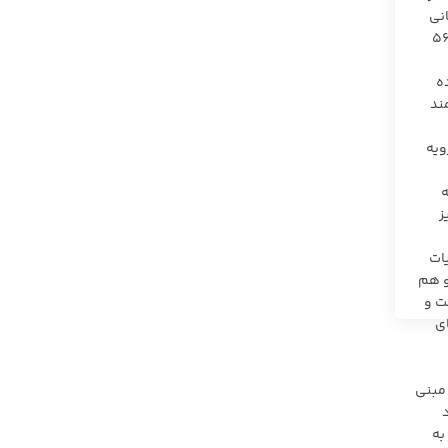
انی
رج نشده باشد زیرا زمانی که تاجر بخواهد اعاده اعتبار واقعی کسب کند به استناد ماده ۵۶۲
 ماده
ند
أی وحدت رویه
ه
ز
یات
و هم
ت و
ای
 رأی مبنی
 مواد
ذکور به