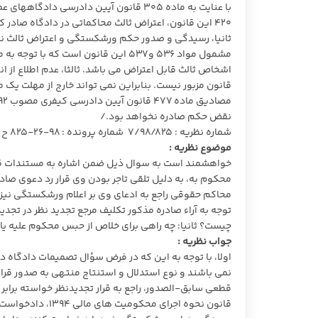
با عنایت به ماده ۳۰۵ قانون آیین دادرسی
۴۲۰ این قانون، اعتراض ثالث محاکماتی در دادگاه صادر کننده حکم قطعی رسیدگی می گردد.
ثانیا، رسیدگی و صدور حکم ورشکستگی و اعتراض ثالث نسب
مشمول مواد ۵۳۶ و۵۳۷ این قانون است 
قانون مزبور نیست. بنابراین نمی تواند خارج از مهلت ی
نقض حکم صادره نخواهد بود./
شماره نظریه : ۷/۹۸/۸۲۵ شماره پرونده : ۹۸-۲۶-۸۲۵ ح تاریخ نظریه : ۱۳۹۸/۰۹/۲۵
موضوع نظریه :
خواهشمند است به سوال ذیل ضمن اشاره به مستندات قان
محکوم به، به دلیل تلقی تاجر بودن وی قرار رد دعوی 
محاکم حقوقی راجع به ادعای وی بر اعلام ورشکستگی نیز قرا
توجه به آراء صادره مذکور تکلیف مرجع تجدید نظر در تجدی
چیست؟ ثانیا: چه راهی برای خلاص از حبس محکوم علیه ی
جواب نظریه :
اولا، با توجه به این که در فرض سؤال تصمیمات دادگاه در 
نمی باشند و نوع استدلال و استنتاج منتهی به صدور قرار ت
قانون نحوه اجرای 