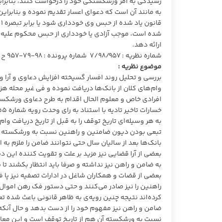
رسیدگی به امر ورشکستگی خود را درخواست کنند، بنابرا
ق
شده است، موجب آزادی یا خودداری از حبس محکوم علیه نمی
ارائه دهد.
شماره نظریه : ۷/۹۸/۹۵۷ شماره پرونده : ۹۸-۷۹-۹۵۷ ح تاریخ نظریه : ۱۳۹۸/۰۹/۱۹
موضوع نظریه :
بررسی و تحلیل روند افسار گسیخته افزایش دعاوی و آرا 
وام‌های کلان از بانک‌ها دریافت نموده و فی غیر محله هزین
افرادی خاص و معلوم الحال اقدام به طرح دعاوی ورشکستگی
به هر وسیله‌ای تاریخ توقف را به قبل از تاریخ دریافت وام 
تبعی بودن دیون ضامنین و راهنین نسبت به ورشکسته آنه
بانک‌ها بعد از سالیان سال حتی نتوانند ضامن را ملزم به ا
بعضی از آرا قضایی نیز مزید بر علت و تقویت کننده این 
به ضامن و راهن نیز نداشته و صرفا باید انتظار بکشند ت
بعضی از قضات و همکاران شاغل در ادارات تصفیه نیز پا ف
راهنین را نیز صادر می‌کنند و حتی دستور فک رهن اموال
کرده‌اند نتیجه چنین رویه‌ی به ظاهر قانونی باعث شده
ضامن و راهن نیز مفهوم خود را از دست بدهد و حال آنکه ب
نسبت به ورشکسته آن هم از تاریخ توقف است و این معاف