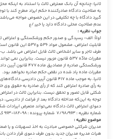
ثانیا: چنانچه آن بانک معترض ثالث با استناد به اینکه 
گیرد دادگاه با چه تکلیفی در این خصوص مواجه می‌باشد؟ آ
عدم صلاحیت محلی دادگاه دارد یا خیر./ع
جواب نظریه :
قابلیت اعتراض، مشمول
طرف تاجر و سایر اشخاص ثالث قابل اعتراض می باشد. ب- ع
مقررات مادّه ۵۳۷ قانون مزبور نیست. بنابرا
مقررات ماده یاد شده در نقض حکم صادره نخواهد بود.
به رأی صادره اعتراض کند که از رأی صادره به حقوق وی خللی
شکلی قابل تصور و تحقق نیست، بنابراین ثالث در اعتراض 
توجه به این‌که مداخله دادگاه بعد از فراغت از دادرسی،
دعوای اعتراض ثالث دادگاه نمی‌تواند متعرض ایرادات ش
شماره نظریه : ۷/۹۸/۹۶۳ شماره پرونده : ۹۸-۱۸۲-۹۶۳ ک تاریخ نظریه : ۱۳۹۸/۱۰/۲۵
موضوع نظریه :
مدیران شرکتی خصوصی مبادرت به اخذ تسهیلات و یا ضمانت
هیات مدیره مدیران جدید بدون طرف دعوی قرار دادن بان