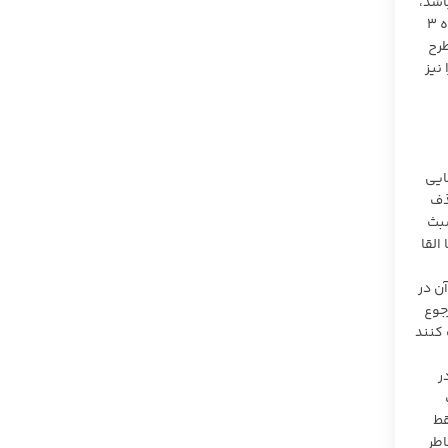
اشد،
به مانند آن است که دعوای اعسار تقدیم نموده و بنابراین حسب آنکه در مهلت سی روزه یا خارج از آن باشد، باید حسب مورد برابر متن ماده ۳
ن طرح
نیز
ایی
ذف
با تشبث
القا
آن در
جوع
 کنند
ر
قط
اطر