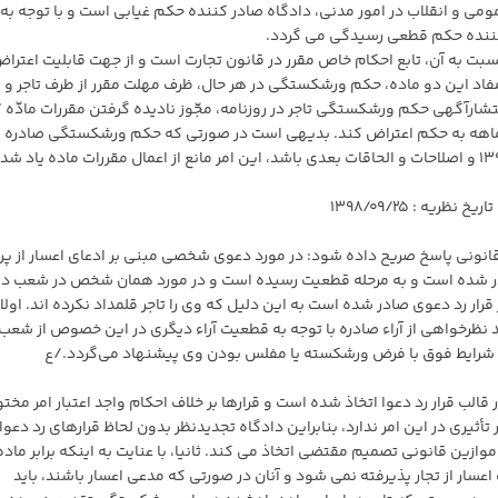
 دادگاههای عمومی و انقلاب در امور مدنی، دادگاه صادر کننده حکم غیابی است و با توجه به
ت به آن، تابع احکام خاص مقرر در قانون تجارت است و از جهت قابلیت اعتراض
که با توجه به مفاد این دو ماده، حکم ورشکستگی در هر حال، ظرف مهلت مقرر از طرف تاجر و
اشخاص ثالث
ک ماهه به حکم اعتراض کند. بدیهی است در صورتی که حکم ورشکستگی صادره ا
مصادیق ماده ۴۷۷ قانون آیین دادرسی کیفری مصوب ۱۳۹۲ و اصلاحات و الحاقات بعدی باشد، این امر مانع از اعمال مقررات ماده یاد 
ونی پاسخ صریح داده شود: در مورد دعوی شخصی مبنی بر ادعای اعسار از پر
صادر شده است و به مرحله قطعیت رسیده است و در مورد همان شخص در شعب دی
ر رد دعوی صادر شده است به این دلیل که وی را تاجر قلمداد نکرده اند. اولا: 
د نظرخواهی از آراء صادره با توجه به قطعیت آراء دیگری در این خصوص از شعب
ا شرایط فوق با فرض ورشکسته یا مفلس بودن وی پیشنهاد می‌گردد./ع
قالب قرار رد دعوا اتخاذ شده است و قرارها بر خلاف احکام واجد اعتبار امر مخت
أثیری در این امر ندارد، بنابراین دادگاه تجدیدنظر بدون لحاظ قرارهای رد دعوا
محکومیت های مالی ۱۳۹۴، دادخواست اعسار از تجار پذیرفته نمی شود و آنان در صورتی که مدعی اعسار باشند، باید