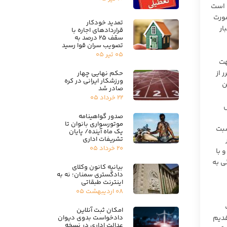
ه است
نده صورت
تمدید خودکار
ار
قراردادهای اجاره با
سقف ۲۵ درصد به
تصویب سران قوا رسید
۰۵ تیر ۰۵
مصوب ۱۳۱۱ است و از جهت
ر از
حکم نهایی چهار
ورزشکار ایرانی در کره
ن
صادر شد
۲۲ خرداد ۰۵
ال
صدور گواهینامه
موتورسواری بانوان تا
ی‌تواند نسبت
یک ماه آینده/ پایان
تشریفات اداری
۲۰ خرداد ۰۵
 با
ی به
بیانیه کانون وکلای
دادگستری سمنان؛ نه به
اینترنت طبقاتی
۰۸ اردیبهشت ۰۵
امکان ثبت آنلاین
دادخواست بدوی دیوان
قدیم
عدالت اداری در نسخه