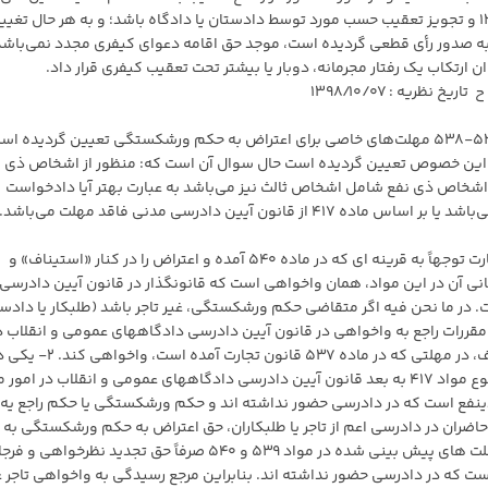
مصداق ماده ۲۷۸ قانون آیین دادرسی کیفری مصوب ۱۳۹۲ و تجویز تعقیب حسب مورد توسط دادستان یا دادگاه باشد؛ و به هر حال تغیی
 صدور رأی قطعی گردیده است، موجد حق اقامه دعوای کیفری مجدد نمی‌باشد؛
 ارتکاب یک رفتار مجرمانه، دوبار یا بیشتر تحت تعقیب کیفری قرار داد.
احتراما با توجه به اینکه در قانون تجارت در موارد ۵۳۶-۵۳۷-۵۳۸ مهلت‌های خاصی برای اعتراض به حکم ورشکستگی تعیین گردیده
ر این خصوص تعیین گردیده است حال سوال آن است که: منظور از اشخاص ذی ن
اشخاص ذی نفع شامل اشخاص ثالث نیز می‌باشد به عبارت بهتر آیا دادخواست
یین دادرسی مدنی فاقد مهلت می‌باشد./ع
اولا، کلمه «اعتراض» در مواد ۵۳۶ ، ۵۳۷ و ۵۴۰ قانون تجارت توجهاً به قرینه ای که در ماده ۵۴۰ آمده و اعتراض را در کنار «استیناف» و
 که شامل دو معنی است: ۱- یکی از معانی آن در این مواد، همان واخواهی است که قانونگذار در قانون آیین دادرسی
 در ما نحن فیه اگر متقاضی حکم ورشکستگی، غیر تاجر باشد (طلبکار یا دادس
مقررات راجع به واخواهی در قانون آیین دادرسی دادگاههای عمومی و انقلاب د
امور مدنی، از حکم ورشکستگی یا حکم راجع به تاریخ توقف، در مهلتی که در ماده ۵۳۷ قان
از معانی « اعتراض» همان «اعتراض ثالث محاکماتی» موضوع مواد ۴۱۷ به بعد قانون آیین دادرسی دادگاههای عمومی و انقلاب در ا
فع است که در دادرسی حضور نداشته اند و حکم ورشکستگی یا حکم راجع یه ت
اضران در دادرسی اعم از تاجر یا طلبکاران، حق اعتراض به حکم ورشکستگی به
فوق را ندارند و در حدود مقررات آیین دادرسی مدنی و مهلت های پیش بینی شده در مواد ۵۳۹ و ۵۴۰ صرفاً حق تجدید نظرخواهی 
ست که در دادرسی حضور نداشته اند. بنابراین مرجع رسیدگی به واخواهی تاجر 