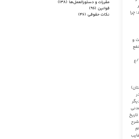
مقررات و دستورالعمل‌ها
(۱۳۸)
ر
قوانین
(۹۶)
 چرا
نکات حقوقی
(۴۶)
 است و
فع
تان)
ر
ون تجارت آمده است، واخواهی کند. ۲- یکی دیگر
مور مدنی
اریخ
 شرح
و فرجام
غایب