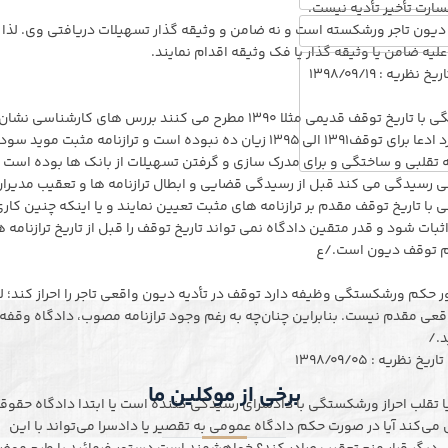
رت تأخیر تأدیه نیست.
 دیون تاجر ورشکسته است و نه ضامن و وثیقه گذار تسهیلات دریافتی وی. لذا 
لیه ضامن یا وثیقه گذار یا فک وثیقه اقدام نمایند.
برخی از شرکت های تجاری درخواست صدور حکم ورشکستگی با تاریخ توقف قدیمی مثلا ۱۳۹۰ مطرح می کنند بررس های کارشناسی نشان
دهنده آن است که شرکت در سالهای موخر بر آن تاریخ مورد ادعا برای توقف۱۳۹۱ الی ۱۳۹۵ زیان ده نبوده است و ترازنامه مثبت م
تقلبی و ساختگی و برای مدرک سازی و گرفتن تسهیلات از بانک ها بوده است 
رسیدگی می کند قبل از رسیدگی قضایی و ابطال ترازنامه ها و تعقیب مدیرا
با تاریخ توقف مقدم بر ترازنامه های مثبت تعیین نمایند و یا اینکه چنین کار
بات شود و قدر متقین دادگاه نمی تواند تاریخ توقف را قبل از تاریخ ترازنامه 
عدم توقف دیون است./ع
رت، دادگاه برای صدور حکم ورشکستگی وظیفه دارد توقف در تأدیه دیون واقعی تاجر را احراز کند؛ ل
اقعی مقدم نیست. بنابراین چنان‌چه به رغم وجود ترازنامه مصوب، دادگاه وقفه 
د./
برخی از موکلین ما
ا تقلب احراز ورشکستگی با دادسرای رسیدگی کننده است یا ابتدا دادگاه حقوق
 می‌کند آیا در صورت حکم دادگاه عمومی به تقصیر یا دادسرا می‌تواند با این