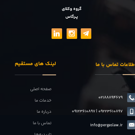
گروه وکلای
پــرگاس
لینک های مستقیم
طلاعات تماس با ما
صفحه اصلی
02188894679
خدمات ما
09123610897
|
0
9223610897
درباره ما
تماس با ما
info@pergaslaw.ir
تاییدیه‌ها