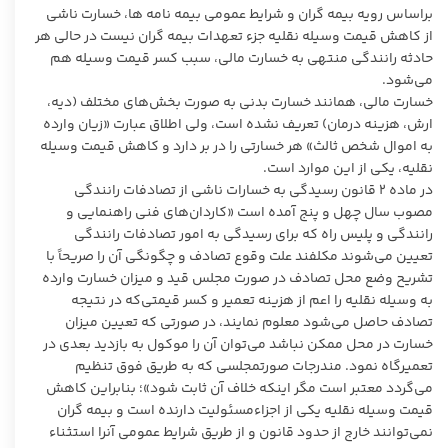
براساس رویه بیمه گران و شرایط عمومی بیمه نامه ها، خسارت ناشی
از کاهش قیمت وسیله نقلیه جزء تعهدات بیمه گران نیست در حالی هر
حادثه رانندگی منتهی به خسارت مالی، سبب کسر قیمت وسیله هم
می‌شود.
خسارت مالی، همانند خسارت بدنی به صورت بخش‌های مختلف (دیه،
ارش، هزینه درمان) تعریف نشده است، ولی اطلاق عبارت «زیان وارده
به اموال شخص ثالث» هر خسارتی را در بر دارد و کاهش قیمت وسیله
نقلیه، یکی از این موارد است.
در ماده ۲ قانون رسیدگی به خسارات ناشی از تصادفات رانندگی
مصوب سال چهل و پنج آمده است «کاردان‌های فنی راهنمایی و
رانندگی و پلیس راه که برای رسیدگی به امور تصادفات رانندگی
تعیین می‌شوند مکلفند علت وقوع تصادف و‌ چگونگی آن را صریحاً با
تشریح وضع محل تصادف در صورت مجلس قید و میزان خسارت وارده
به وسیله نقلیه را اعم از هزینه تعمیر و کسر قیمتی‌که در نتیجه
تصادف حاصل می‌شود معلوم نمایند، در صورتی که تعیین میزان
خسارت در محل ممکن نباشد می‌توان آن را موکول به بازدید بعدی در‌
تعمیرگاه نمود. مندرجات صورتمجلسی که به طریق فوق تنظیم
می‌گردد معتبر است مگر اینکه خلاف آن ثابت شود»؛ بنابراین کاهش
قیمت وسیله نقلیه یکی از اجزاءمسئولیت دارنده است و بیمه گران
نمی‌توانند خارج از حدود قانون و از طریق شرایط عمومی آنرا استثناء