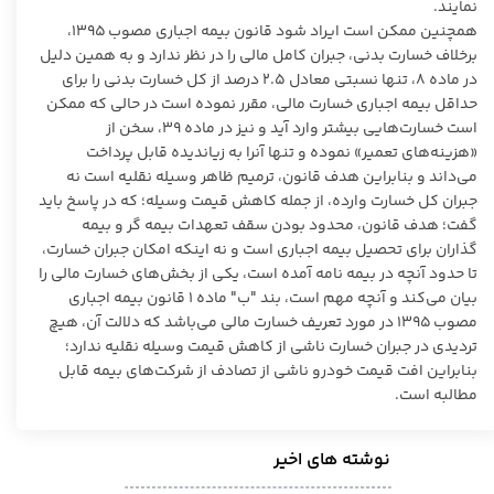
نمایند.
همچنین ممکن است ایراد شود قانون بیمه اجباری مصوب ۱۳۹۵،
برخلاف خسارت بدنی، جبران کامل مالی را در نظر ندارد و به همین دلیل
در ماده ۸، تنها نسبتی معادل ۲.۵ درصد از کل خسارت بدنی را برای
حداقل بیمه اجباری خسارت مالی، مقرر نموده است در حالی که ممکن
است خسارت‌هایی بیشتر وارد آید و نیز در ماده ۳۹، سخن از
«هزینه‌های تعمیر» نموده و تنها آنرا به زیاندیده قابل پرداخت
می‌داند و بنابراین هدف قانون، ترمیم ظاهر وسیله نقلیه است نه
جبران کل خسارت وارده، از جمله کاهش قیمت وسیله؛ که در پاسخ باید
گفت؛ هدف قانون، محدود بودن سقف تعهدات بیمه گر و بیمه
گذاران برای تحصیل بیمه اجباری است و نه اینکه امکان جبران خسارت،
تا حدود آنچه در بیمه نامه آمده است، یکی از بخش‌های خسارت مالی را
بیان می‌کند و آنچه مهم است، بند "ب" ماده ۱ قانون بیمه اجباری
مصوب ۱۳۹۵ در مورد تعریف خسارت مالی می‌باشد که دلالت آن، هیچ
تردیدی در جبران خسارت ناشی از کاهش قیمت وسیله نقلیه ندارد؛
بنابراین افت قیمت خودرو ناشی از تصادف از شرکت‌های بیمه قابل
مطالبه است.
نوشته های اخیر