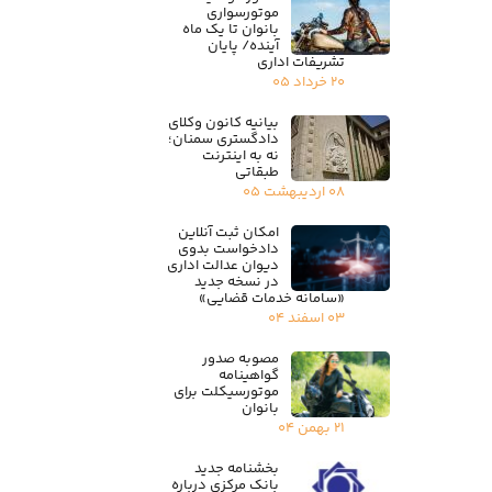
موتورسواری
بانوان تا یک ماه
آینده/ پایان
تشریفات اداری
۲۰ خرداد ۰۵
بیانیه کانون وکلای
دادگستری سمنان؛
نه به اینترنت
طبقاتی
۰۸ اردیبهشت ۰۵
امکان ثبت آنلاین
دادخواست بدوی
دیوان عدالت اداری
در نسخه جدید
«سامانه خدمات قضایی»
۰۳ اسفند ۰۴
مصوبه صدور
گواهینامه
موتورسیکلت برای
بانوان
۲۱ بهمن ۰۴
بخشنامه جدید
بانک مرکزی درباره