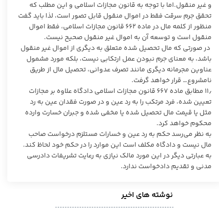
و غیر منقول.اما با توجه به قانون مجازات اسلامی و این مطلب که
تحقق جرم سرقت فقط در اموال منقول قابل تصور است، لذا باید گفت
منظور از کلمه مال در ماده 662 قانون مجازات اسلامی، فقط اموال
منقول است و توسعه آن به اموال غیر منقول صحیح نیست.‏
‏ در صورتی که مال تحصیل شده متعلق به دیگری از اموال غیر منقول
باشد، به معنای جرم نبودن عمل ارتکابی نیست، بلکه مورد مشمول
عناوین مجرمانه دیگری مانند تصرف عدوانی، تحصیل مال از طریق
نامشروع… قرار خواهد گرفت.
11٫ مطابق ماده 667 قانون مجازات اسلامی دادگاه علاوه بر مجازات
تعیین شده، فرد مرتکب را به رد عین و در صورت فقدان عین به رد
مثل یا قیمت مال تحصیل شده یا مخفی شده و جبران خسارت وارده
محکوم خواهد کرد.
به نظر می‌رسد حکم به رد عین و خسارات مستلزم درخواست صاحب
مال نیست و دادگاه مکلف است این موارد را در حکم خود لحاظ کند.
به عبارتی دیگر در این مورد مالک نیازی به رعایت تشریفات دادرسی
مدنی و تقدیم دادخواست ندارد.
نوشته های اخیر