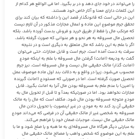
را می‌تواند در خود جای دهد و در بر بگیرد. اما فی الواقع هر کدام از
این کلمات دارای معنا و آثار خاص خود هستند.‏
این در حالی است که قانونگذار قصد این را داشته که بیان کند برای
تحقق جرم موضوع این ماده و اعمال مجازات مذکور در آن لازم نیست
که مرتکب مال را فقط از طریق خرید و فروش بدست آورده باشد، بلکه
تحصیل مال مسروقه به هر نحو و هر عنوانی که صورت گرفته باشد،
اگر با علم به این باشد که مال متعلق به دیگری است و در نتیجه
سرقت به دست آمده است، جرم است و قابل مجازات. حتی می‌توان
گفت به ودیعه (امانت) گرفتن مال مسروقه با علم به اینکه مودع
(امانت گذار) مالک حقیقی مال نیست و مال مسروقه است، نیز جرم
محسوب می‌شود، زیرا در واقع و به دلالت بند اول ماده موصوف عمل
تحصیل صورت گرفته است. اما در صورتی که مستودع (امانت گیرنده
یا امین) با عدم علم به مسروقه بودن مال آنرا به امانت بگیرد، قابل
مجازات نخواهد بود. اما در صورتیکه بعداً و تا قبل از تحویل مال به
مودع متوجه مسروقه بودن مال شود، مکلف است که مال را به مالک
حقیقی آن رد کند نه به مودع، در غیر اینصورت با تحویل دادن مال
مسروقه به شخصی غیر از مالک حقیقی آن در فرضی که می‌داند مودع
مالک حقیقی مال نیست، موجبات ضمان خود را فراهم می‌کند.‏
به عبارتی دیگر هرگاه مال مسروقه‌ای به ما هبه و یا صلح شود و ما با
علم به این موضوع که شخص واهب یا مصالح مالک حقیقی مال