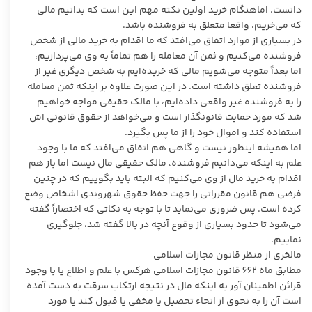
دانست. اماهنگام خرید اولین نکته مهم این است که بدانیم مالی
که می‌خریم، واقعا متعلق به فروشنده باشد.
در بسیاری از موارد اتفاق می‌افتد که ما اقدام به خرید مالی از شخص
فروشنده می‌کنیم و ثمن آن معامله را هم تماماً به وی می‌پردازیم،
اما بعداً متوجه می‌شویم مالی که خریده‌ایم به شخص دیگری غیر از
فروشنده تعلق داشته است. در این صورت علاوه بر اینکه ثمن معامله
را به فروشنده غیر واقعی داده‌ایم، با مالک حقیقی مواجه خواهیم
شد که مورد حمایت قانونگذار است و می‌خواهد از حقوق قانونی اش
استفاده کند و اموال خود را از ما پس بگیرد.
اما همیشه اینطور نیست و گاهی هم اتفاق می‌افتد که ما با وجود
علم به اینکه می‌دانیم فروشنده، مالک حقیقی مال نیست اما باز هم
اقدام به خرید مال از وی می‌کنیم که البته باید بگوییم که در چنین
فرضی هم قانون مقرراتی را جهت حفظ حقوق شهروندی اشخاص وضع
کرده است. پس ضروری می‌نماید تا با توجه به نکاتی که اختصاراً گفته
می‌شود تا حدود بسیاری از وقوع آنچه در بالا گفته شد، جلوگیری
نماییم.
مالخری از منظر قانون مجازات اسلامی
مطابق ماه 662 قانون مجازات اسلامی هرکس با علم و اطلاع یا با وجود
قرائن اطمینان آور به اینکه مال در نتیجه ارتکاب سرقت به دست آمده
است آن را به نحوی از انحاء تحصیل یا مخفی یا قبول کند یا مورد