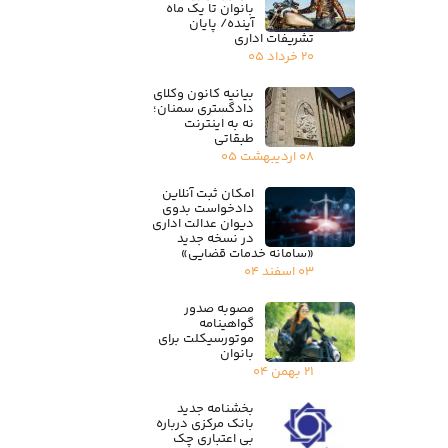
بانوان تا یک ماه
آینده/ پایان
تشریفات اداری
۲۰ خرداد ۰۵
بیانیه کانون وکلای
دادگستری سمنان؛
نه به اینترنت
طبقاتی
۰۸ اردیبهشت ۰۵
امکان ثبت آنلاین
دادخواست بدوی
دیوان عدالت اداری
در نسخه جدید
«سامانه خدمات قضایی»
۰۳ اسفند ۰۴
مصوبه صدور
گواهینامه
موتورسیکلت برای
بانوان
۲۱ بهمن ۰۴
بخشنامه جدید
بانک مرکزی درباره
بی اعتباری چک