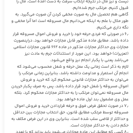
نیست و نیز مال در نتیجه ارتکاب سرقت به دست آمده است، مال را
قبول کنیم، مرتکب جرم شده‌ایم.
گاهی هم تحصیل مال به صورت مخفی کردن آن صورت می‌گیرد. به
طور مثال با علم به اینکه می‌دانیم مال مسروقه است اما آنرا مخفی و
نگه داری می‌کنیم.‏
‏6٫ در صورتی که فردی حرفه خود را خرید و فروش اموال مسروقه قرار
داده باشد، مطابق ماده مذکور قابل مجازات خواهد بود، دراینصورت
مجازات وی حداکثر مجازات مذکور در ماده 662 قانون مجازات اسلامی
(تعزیرات) خواهد بود، این مورد از استثنائات جرم به عادت نیز
می‌باشد یعنی با یکبار انجام نیز واقع می‌شود.
لازم به ذکر است زمانی یک عمل حرفه و شغل محسوب می‌شود که
انجام آن استمرار و مداومت داشته باشد، بنابراین زمانی مرتکب را
می‌توان به حداکثر مجازات قانونی محکوم کرد که خرید و فروش
اموال مسروقه را شغل خود قرار داده باشد، پس به صرف یکبار خریدن
مال مسروقه نمی‌توان مرتکب را به حداکثر مجازات محکوم کرد، بلکه
عمل وی مشمول بند اول ماده خواهد بود.
7٫ در صورت تحقق فرض فوق و حرفه قراردادن خرید و فروش اموال
مسروقه توسط مرتکب مطابق قانون، حق انتخاب مجازات بین حداقل
و حداکثر از قاضی سلب شده است، بنابراین وی در این فرض مکلف به
حکم دادن به حداکثر مجازات است.‏
‏8٫ کسی که مطابق این ماده مجازات می‌شود باید بداند که با تعدد