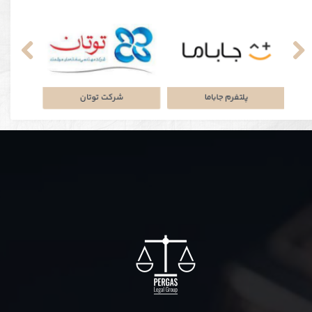
نکی
پلتفرم جاباما
شرکت توتان