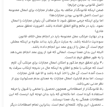
(اصل قانونی بودن جرایم)
ضمن اینکه قانونگذار مکلف به بیان مقدار مجازات برای اعمال ممنوعه
نیز است.(اصل قانونی بودن مجازات‌ها)
اما برای اینکه جرمی محقق شود تا متعاقب آن بتوان مجازات را اعمال
نمود، باید در عالم واقع اتفاق افتاده باشد. (ضرورت تحقق عنصر
مادی)
و در نهایت مرتکب عمل ممنوعه باید در انجام عمل خلاف قانون
سوءنیت داشته باشد. به عبارت دیگر باید بداند علاوه بر اینکه عملش
جرم است، آن عمل را از روی عمد نیز انجام داده باشد.
البته این بدان معنا نیست، اعمالی که فرد از روی عمد انجام نمی‌دهد
را به طور مطلق جرم ندانست.
4٫ برای تحقق جرم مذکور و امکان اعمال مجازات برای مرتکب آن، لازم
است که مرتکب با علم و اطلاع به اینکه مال در نتیجه ارتکاب سرقت به
دست آمده است، آن مال را اخذ کرده باشد و الا فرد قابل مجازات
نیست، اما عدم قابلیت اعمال مجازات به معنای عدم مسئولیت وی از
نظر مدنی نمی‌باشد.
5٫ قانونگذار از اصطلاحاتی همچون تحصیل یا مخفی یا قبول یا حرفه
استفاده کرده است. اما نکته‌ای که باید بدان توجه کرد اینست که این
اصطلاحات همگی به یک معنا نیستند.‏
‏_ تحصیل: این واژه، کلمه‌ای اعم است، بنابراین تمام اصطلاحات دیگر