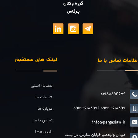
گروه وکلای
پــرگاس
لینک های مستقیم
طلاعات تماس با ما
صفحه اصلی
02188894679
خدمات ما
09123610897
|
0
9223610897
درباره ما
تماس با ما
info@pergaslaw.ir
تاییدیه‌ها
میدان ولیعصر، خیابان سازش، بن بست