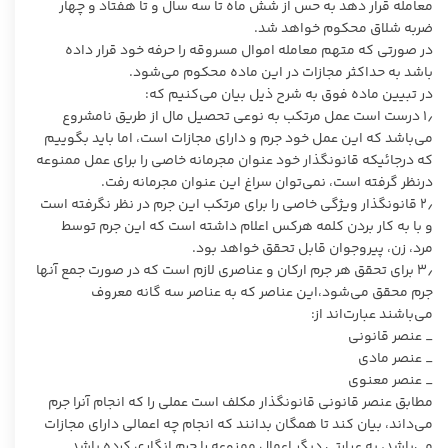
معامله قرار دهد به حس از شش ماه تا سه سال و تا هفتاد و چهار
ضربه شلاق محکوم خواهد شد.
در صورتی که متهم معامله اموال مسروقه را حرفه خود قرار داده
باشد به حداکثر مجازات در این ماده محکوم می‌شود.‏
در تبیین ماده فوق به شرح ذیل بیان می‌کنیم که:
1٫ درست است عمل مرتکب به نوعی تحصیل مال از طریق نامشروع
می‌باشد که این عمل خود جرم و دارای مجازات است، اما باید بگوییم
که درجائیکه قانونگذار خود عنوان مجرمانه خاصی را برای عمل ممنوعه
درنظر گرفته است، نمی‌توان سراغ این عنوان مجرمانه رفت.
2٫ قانونگذار ویژگی خاصی را برای مرتکب این جرم در نظر نگرفته است
و با به کار بردن کلمه هرکس اعلام داشته است که این جرم توسط
مرد، زن، پیروجوان قابل تحقق خواهد بود.
3٫ برای تحقق هر جرم ارکان و عناصری لازم است که در صورت جمع آنها
جرم محقق می‌شود،این عناصر که به عناصر سه گانه معروف
می‌باشند عبارت‌اند از:
_ عنصر قانونی
‏_ عنصر مادی
‏_ عنصر معنوی
مطابق عنصر قانونی قانونگذار مکلف است عملی را که انجام آنرا جرم
می‌داند، بیان کند تا همگان بدانند که انجام چه اعمالی دارای مجازات
می‌باشد، به عبارتی دیگر اعمال ممنوعه را جرم انگاری کرده باشد.