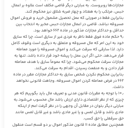
مجازات‌ها روبروست. به عبارتی دیگر قاضی مکلف است علاوه بر اعمال
حبس، مرتکب را به هفتاد و چهار ضربه شلاق نیز محکوم کند.
بنابراین فقط در صورتی که عمل تحصیل مشمول خرید و فروش اموال
مسروقه نباشد، قاضی در اعمال مجازات حبس مخیر به انتخاب بین
حداقل و حداکثر مجازات مذکور در ماده 662 خواهد بود.
9٫ حکم ماده فوق فقط ناظر به فردی غیر از سارق است، چرا که سارق
خود به این امر که مال مسروقه و متعلق به دیگری است وقوف کامل
دارد. لذا سارقی که سرقت می‌کند و اموال مسروقه را مورد معامله
قرار می‌دهد، حتی اگر این عمل را پیشه خود قرار داده باشد، تنها به
مجازات سرقت محکوم می‌شود، چرا که عموماً سارق با هدف معامله
قرار دادن و به منفعت رسیدن، اقدام به سرقت می‌کند.‏
بنابراین محکوم نکردن شخص سارق به حداکثر مجازات مقرر در ماده
662 در فرض معامله کردن اموال مسروقه، وجاهت قانونی نخواهد
داشت.
10٫ با توجه به مقررات قانون مدنی و تعریف مال باید بگوییم که هر
چیزی که از نظر اقتصادی دارای ارزش باشد مال محسوب می‌شود.به
عبارتی دیگر بتوان در مقابل آن وجهی را در نظر گرفت اعم از اینکه
مادی باشد و قابل لمس و یا غیر مادی باشد و غیر قابل لمس مانند
حق سرقفلی یا حق کسب.
همچنین مطابق ماده 11 قانون مذکور اموال بر دو قسم است منقول