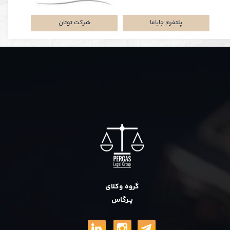
نکی
پلتفرم جاباما
شرکت توتان
گروه وکلای
پــرگاس