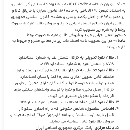
هیئت وزیران در جلسه ۱۴۰۴/۷/۲۷ به پیشنهاد دادستانی کل کشور و
به استناد تبصره (۴) الحاقی به ماده (۱۸) قانون مبارزه با قاچاق کالا و
ارز مصوب ۱۳۹۴ و اصل یکصد و سی و هشتم قانون اساسی جمهوری
اسلامی ایران دستور العمل اجرایی خرید و فروش طلا و نقره به صورت
برخط را به شرح زیر تصویب کرد:
دستورالعمل اجرایی خرید و فروش طلا و نقره به صورت برخط
ماده ۱-
در این تصویب نامه اصطلاحات زیر در معانی مشروح مربوط به
کار میروند:
طلا / نقره تحویلی به خزانه:
شمش طلا به شماره استاندارد
۸۷۱۸ و شمش نقره به شماره استاندارد ۸۷۱۹.
طلا / نقره تحویلی به خریدار:
طلا یا نقره ای که در ابعاد و اوزان
مختلف قابل تحویل (دارای شماره (کد) یا نشان استاندارد
معتبر تولید شده توسط تولید کنندگان دارای مجوز) از طریق
خزانه از محل ذخیره طلا و نقره یا توسط واحدهای صنفی طرف
قرارداد با سکو تحویل مشتری می گردد.
طلا / نقره قابل معامله:
طلا با عیار ۷۵۰ و نقره با عیار ۹۲۵.
اشخاص مشمول:
شخص حقوقی که با راه اندازی سکو (از
قبیل تارنما (وب سایت) و برنامه کاربردی) صرفاً اقدام به خرید و
فروش طلا نقره قابل معامله می نماید.
بانک مرکزی:
بانک مرکزی جمهوری اسلامی ایران