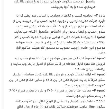
مشمول در بستر سکوها خریداری نموده و یا همان طلا نقره
خریداری شده را به آنها بفروشد.
ماده ۲-
اتحادیه کسب و کارهای مجازی، بر اساس ضوابطی که به
تأیید هیئت مقررات زدایی و بهبود محیط کسب و کار میرسد پس از
انجام استعلام های مورد نیاز و اخذ تأییدیه بانک مرکزی نسبت به
صدور، تمدید و ابطال مجوز برای اشخاص مشمول اقدام می نماید.
تبصره ۱-
دبیرخانه هیئت مقررات زدایی و بهبود محیط کسب و کار
مکلف است ظرف یک (۱) ماه از تاریخ ابلاغ این تصویب نامه ضوابط
موضوع این ماده را جهت تصویب در دستور کار هیئت مذکور قرار
دهد.
تبصره ۲-
صرفاً اشخاص مشمول موضوع این ماده مجاز به خرید و
فروش طلا نقره قابل معامله در قالب سکو از قبیل تارنما وب سایت و
برنامه کاربردی هستند.
تبصره ۳-
ارائه خدمات خرید و فروش طلا نقره قابل معامله از طریق
سکو صرفاً با رعایت شرایط مقرر در این ماده و سایر احکام مقرر در این
تصویب نامه امکان پذیر است.
تبصره ۴-
معامله طلا با عیاری غیر از (۷۵۰) و نقره با عیاری غیر از (۹۲۵)
در بستر سکو غیر مجاز است.
ماده ۳-
اشخاص مشمولی که قبل از تاریخ ابلاغ این تصویب نامه
سکوی فعال دارند، موظفند حداکثر ظرف دو (۲) ماه از زمان ابلاغ