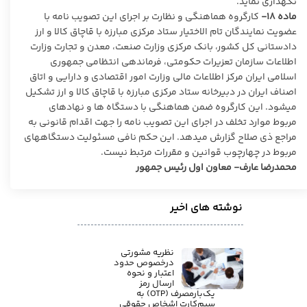
نگهداری نماید.
ماده ۱۸-
کارگروه هماهنگی و نظارت بر اجرای این تصویب نامه با
عضویت نمایندگان تام الاختیار ستاد مرکزی مبارزه با قاچاق کالا و ارز
دادستانی کل کشور، بانک مرکزی وزارت صنعت، معدن و تجارت وزارت
اطلاعات سازمان تعزیرات حکومتی، فرماندهی انتظامی جمهوری
اسلامی ایران مرکز اطلاعات مالی وزارت امور اقتصادی و دارایی و اتاق
اصناف ایران در دبیرخانه ستاد مرکزی مبارزه با قاچاق کالا و ارز تشکیل
میشود. این کارگروه ضمن هماهنگی با دستگاه ها و نهادهای
مربوط موارد تخلف در اجرای این تصویب نامه را جهت اقدام قانونی به
مراجع ذی صلاح گزارش میدهد. این حکم نافی مسئولیت دستگاههای
مربوط در چهارچوب قوانین و مقررات مرتبط نیست.
محمدرضا عارف- معاون اول رئیس جمهور
نوشته های اخیر
نظریه مشورتی
درخصوص حدود
اعتبار و نحوه
ارسال رمز
یک‌بارمصرف (OTP) به
سیم‌کارت اشخاص حقوقی