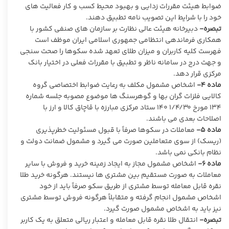
ضوابط هیئت مقررات زدایی و بهبود محیط کسب و کار فعالیت های
خود را با شرایط این تصویب نامه تطبیق دهند.
تبصره-
دبیرخانه هیئت عالی نظارت بر سازمان های صنفی کشور با
همکاری فرماندهی انتظامی جمهوری اسلامی ایران موظف است
فهرست کلیه کاربران و میزان طلای تعهد شده سکوها را صحت سنجی
و جهت درج در سامانه ناظر و تطبیق با مقررات فعلی در اختیار بانک
مرکزی قرار دهد.
ماده ۴-
اشخاص مشمول مکلف به رعایت ضوابط اختصاصی گروه
کالایی فلزات گران بها و گوهرسنگ ها موضوع مصوبه جلسه شماره
۱۳۴ مورخ ۱/۴/۳۰ ۱۴۰ ستاد مرکزی مبارزه با قاچاق کالا و ارز با
اصلاحات بعدی می باشند.
ماده ۵-
معاملات در سکوها صرفاً با قبول مسئولیت خطرپذیری
(ریسک) از سوی متعاملین صورت می گیرد و مشمول ضمانت دولت و
نظام بانکی نمی باشد.
ماده ۶-
اشخاص مشمول مجاز به ایجاد زمینه خرید و فروش با سایر
معاملات به صورت مستقیم بین مشتری ها نیستند. هرگونه خرید طلا
نقره قابل معامله توسط مشتری از طریق سکو صرفاً باید از خود
اشخاص مشمول انجام گرفته و متقابلاً هرگونه فروش توسط مشتری
نیز باید به اشخاص مشمول صورت گیرد.
تبصره-
انتقال طلا نقره قابل معامله و اعتبار ریالی متعلق به یک کاربر