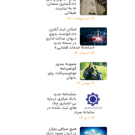
دادگستری سمنان؛
نه به اینترنت
طبقاتی
۰۸ اردیبهشت ۰۵
امکان ثبت آنلاین
دادخواست بدوی
دیوان عدالت اداری
در نسخه جدید
«سامانه خدمات قضایی»
۰۳ اسفند ۰۴
مصوبه صدور
گواهینامه
موتورسیکلت برای
بانوان
۲۱ بهمن ۰۴
بخشنامه جدید
بانک مرکزی درباره
بی اعتباری چک
های ثبت نشده در
سامانه صیاد
۰۹ دی ۰۴
هیچ صرافی رمزارز
در ایران مجوز بانک