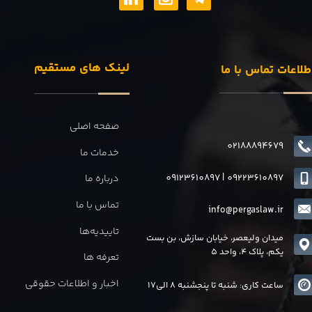
لینک های مستقیم
طلاعات تماس با ما
صفحه اصلی
02188894679
خدمات ما
09123610897
|
0
9223610897
درباره ما
تماس با ما
info@pergaslaw.ir
تاییدیه‌ها
میدان ولیعصر، خیابان سازش، بن بست
یکم، پلاک 4، واحد 5
تعرفه ها
اخبار و اطلاعات حقوقی
ساعت کاری: شنبه تا پنجشنبه 8 الی17