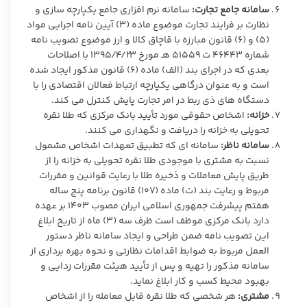
سامانه جامع تجارت:
سامانه نرم افزاری جامع یکپارچه سازی و
نظارت بر فرایند تجارت موضوع ماده (۳) آیین نامه اجرایی مواد
(۵) و (۶) قانون مبارزه با قاچاق کالا و ارز موضوع تصویب نامه
شماره ۴۶۴۴۳ ت ۵۱۵۵۹ هـ مورخ ۱۳۹۵/۴/۲۳ با اصلاحات
بعدی که در اجرای بند (الف) ماده (۶) قانون مذکور ایجاد شده
است و به عنوان درگاهی یکپارچه ارتباط فعالان اقتصادی را با
دستگاه های ذی ربط در امر تجارت پایش کنترل می کند.
خزانه:
اشخاص حقوقی مورد تأیید بانک مرکزی که طلا نقره
تحویلی به خزانه را دریافت و نگهداری می کنند.
سامانه ناظر:
سامانه ای که تطبیق تعهدات اشخاص مشمول
نسبت به مشتری با موجودی طلا نقره تحویلی به خزانه را از
طریق پایش معاملات و ذخیره طلا با رعایت قوانین و مقررات
مربوط و رعایت بند (ت) ماده (۱۰۷) قانون برنامه پنج ساله
هفتم پیشرفت جمهوری اسلامی ایران مصوب ۱۴۰۳ بر عهده
دارد بانک مرکزی موظف است ظرف سه (۳) ماه از تاریخ ابلاغ
این تصویب نامه ضمن طراحی و ایجاد سامانه ناظر دستور
العمل مربوط به ضوابط اقدامات نظارتی و نحوه بهره برداری از
سامانه مذکور را تهیه و پس از تأیید هیئت مقررات زدایی و
بهبود محیط کسب و کار ابلاغ نماید.
مشتری:
هر شخصی که طلا نقره قابل معامله را از اشخاص