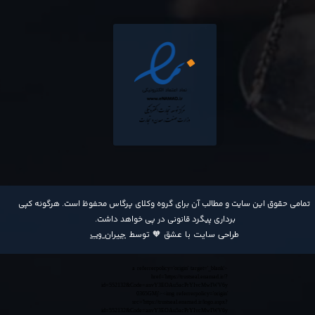
​تمامی حقوق این سایت و مطالب آن برای گروه وکلای پرگاس محفوظ است. هرگونه کپی
برداری پیگرد قانونی در پی خواهد داشت​​​​​​​.
طراحی سایت با عشق 🧡 توسط
جیران وب
<a referrerpolicy='origin' target='_blank'
href='https://trustseal.enamad.ir/?
id=552132&Code=anvY3EOAu5acPrYIvcMwIWV6y
0365GMj'><img referrerpolicy='origin'
src='https://trustseal.enamad.ir/logo.aspx?
id=552132&Code=anvY3EOAu5acPrYIvcMwIWV6y