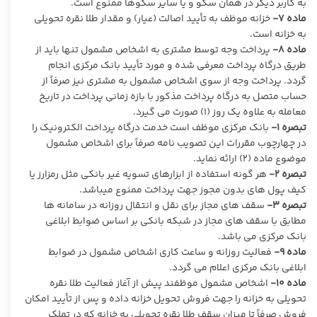
به کاربر دیگر در همان سکو و یا سایر سکوها ممنوع است.
ماده ۷-
خزانه موظف به تأیید اصالت (عیار) و مقدار طلا نقره تحویلی
به خزانه است.
ماده ۸-
پرداخت وجه توسط مشتری به اشخاص مشمول تنها باید از
طریق درگاه پرداخت معرفی شده و مورد تأیید بانک مرکزی انجام
گردد. پرداخت وجه از سوی اشخاص مشمول به مشتری نیز صرفاً از
حساب متصل به درگاه پرداخت مذکور با بازه زمانی پرداخت در تاریخ
معامله به علاوه یک روز (۱) صورت می گیرد.
تبصره ۱-
بانک مرکزی موظف است خدمت درگاه پرداخت الکترونیک را
در چهارچوب مقررات این تصویب نامه صرفاً برای اشخاص مشمول
موضوع ماده (۲) ارائه نماید.
تبصره ۲-
هر گونه استفاده از ابزارهای تسویه غیر بانکی مثل رمزارز یا
کیف پول های بدون مجوز جهت پرداخت ممنوع میباشد.
تبصره ۳-
سقف های مجاز برای نقل و انتقال روزانه در سامانه ها
مطابق با سقف های مجاز در شبکه بانکی بر اساس ضوابط ابلاغی
بانک مرکزی می باشد.
ماده ۹-
فعالیت روزانه و ساعت کاری اشخاص مشمول در ضوابط
ابلاغی بانک مرکزی اعلام می گردد.
ماده ۱۰-
اشخاص مشمول موظفند پیش از آغاز فعالیت طلا نقره
تحویلی به خزانه را جهت فروش تحویل خزانه داده و پس از تأیید امکان
فروش صرفاً تا میزان سقف طلا نقره تحویلی به خزانه که در تملک