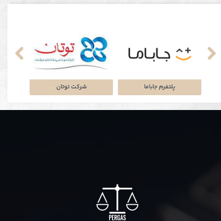
نکی
پلتفرم جاباما
شرکت توتان