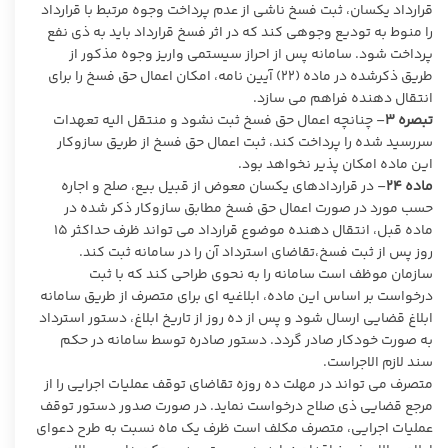
قرارداد یکسان، ثبت فسخ ناشی از عدم پرداخت وجوه مرتبط با قرارداد
را منوط به تودیع وجوهی کند که در اثر فسخ قرارداد باید به ذی نفع
پرداخت شود. سامانه پس از احراز سیستمی واریز وجوه مذکور از
طریق ذکرشده در ماده (۲۲) آیین نامه، امکان اعمال حق فسخ را برای
انتقال دهنده فراهم می سازد.
تبصره ۳
– چنانچه اعمال حق فسخ ثبت نشود و منتقل الیه تعهدات
سررسید شده را پرداخت کند، ثبت اعمال حق فسخ از طریق سازوکار
این ماده امکان پذیر نخواهد بود.
ماده
۲۴
– در قراردادهای یکسان معوض از قبیل بیع، صلح و اجاره
حسب مورد در صورت اعمال حق فسخ مطابق سازوکار ذکر شده در
ماده قبل، انتقال دهنده موضوع قرارداد می تواند ظرف حداکثر ۱۵
روز پس از ثبت فسخ،تقاضای استرداد آن را در سامانه ثبت کند.
سازمان موظف است سامانه را به نحوی طراحی کند که با ثبت
درخواست بر اساس این ماده، ابلاغیه ای برای متصرف از طریق سامانه
ابلاغ قضایی ارسال شود و پس از ده روز از تاریخ ابلاغ، دستور استرداد
به صورت خودکار صادر گردد. دستور صادره توسط سامانه در حکم
سند لازم الاجراست.
متصرف می تواند در مهلت ده روزه تقاضای توقف عملیات اجرایی را از
مرجع قضایی ذی صلاح درخواست نماید. در صورت صدور دستور توقف
عملیات اجرایی، متصرف مکلف است ظرف یک ماه نسبت به طرح دعوای