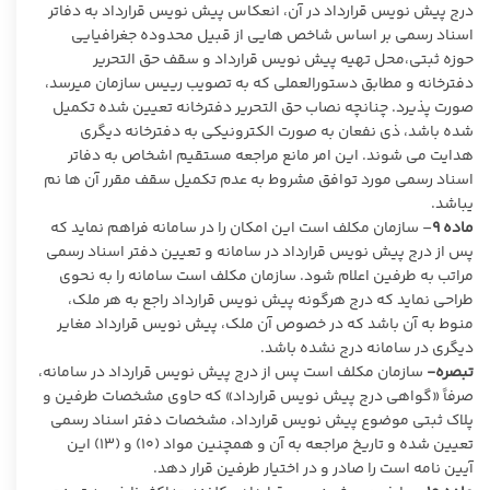
درج پیش نویس قرارداد در آن، انعکاس پیش نویس قرارداد به دفاتر
اسناد رسمی بر اساس شاخص هایی از قبیل محدوده جغرافیایی
حوزه ثبتی،محل تهیه پیش نویس قرارداد و سقف حق التحریر
دفترخانه و مطابق دستورالعملی که به تصویب رییس سازمان میرسد،
صورت پذیرد. چنانچه نصاب حق التحریر دفترخانه تعیین شده تکمیل
شده باشد، ذی نفعان به صورت الکترونیکی به دفترخانه دیگری
هدایت می شوند. این امر مانع مراجعه مستقیم اشخاص به دفاتر
اسناد رسمی مورد توافق مشروط به عدم تکمیل سقف مقرر آن ها نم
یباشد.
ماده
۹
– سازمان مکلف است این امکان را در سامانه فراهم نماید که
پس از درج پیش نویس قرارداد در سامانه و تعیین دفتر اسناد رسمی
مراتب به طرفین اعلام شود. سازمان مکلف است سامانه را به نحوی
طراحی نماید که درج هرگونه پیش نویس قرارداد راجع به هر ملک،
منوط به آن باشد که در خصوص آن ملک، پیش نویس قرارداد مغایر
دیگری در سامانه درج نشده باشد.
تبصره-
سازمان مکلف است پس از درج پیش نویس قرارداد در سامانه،
صرفاً «گواهی درج پیش نویس قرارداد» که حاوی مشخصات طرفین و
پلاک ثبتی موضوع پیش نویس قرارداد، مشخصات دفتر اسناد رسمی
تعیین شده و تاریخ مراجعه به آن و همچنین مواد (۱۰) و (۱۳) این
آیین نامه است را صادر و در اختیار طرفین قرار دهد.