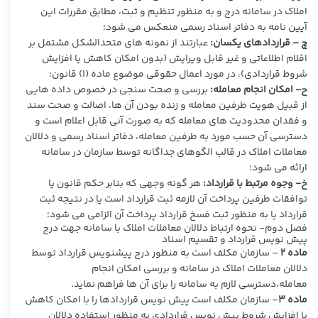
املاک در سامانه درج و به منظور تنظیم و ثبت، مطابق مقررات این
آیین نامه به دفاتر اسناد رسمی منعکس می شود؛
چ – قراردادهای یکسان:
عبارتند از نمونه های متحدالشکل مشتمل بر
اقلام اطلاعاتی و غیر قابل ویرایش (بدون امکان کاهش یا افزایش
شروط قراردادی)، در مورد اعمال حقوقی موضوع ماده (۱) قانون؛
ح- امکان انجام معامله:
بررسی و صحت سنجی در خصوص داده هایی
از قبیل هویت طرفین معامله و زنده بودن آن ها، اصالت و صحت سند
و فقدان محدودیت های معامله که به صورت آنی قابل اعلام است و
دسترسی آن حسب مورد به طرفین معامله، دفاتر اسناد رسمی و دلالان
معاملات املاک در قالب الگوهای جداگانه توسط سازمان در سامانه
ارائه می شود؛
خ- وجوه مرتبط با قرارداد:
هر گونه وجهی که بنابر حکم قانون یا
توافقات طرفین پرداخت آن لازمه ثبت قرارداد است یا در نتیجه ثبت
قرارداد یا به منظور ثبت فسخ قرارداد پرداخت آن الزامی می شود؛
فصل دوم- نحوه ارتباط دلالان معاملات املاک با سامانه جهت درج
پیش نویس قرارداد و تقسیم اسناد
ماده
۲
– سازمان مکلف است به منظور درج پیشنویس قرارداد توسط
دلالان معاملات املاک در سامانه و بررسی امکان انجام
معامله،دسترسی لازم به سامانه را برای آن ها فراهم نماید.
ماده
۳
– سازمان مکلف است پیش نویس قراردادها را با امکان کاهش
یا افزایش شروط پیش نویس قراردادی به منظور استفاده دلالان