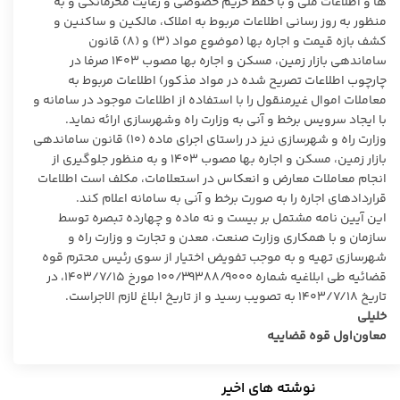
ها و اطلاعات ملی و با حفظ حریم خصوصی و رعایت محرمانگی و به
منظور به روز رسانی اطلاعات مربوط به املاک، مالکین و ساکنین و
کشف بازه قیمت و اجاره بها (موضوع مواد (۳) و (۸) قانون
ساماندهی بازار زمین، مسکن و اجاره بها مصوب ۱۴۰۳ صرفا در
چارچوب اطلاعات تصریح شده در مواد مذکور) اطلاعات مربوط به
معاملات اموال غیرمنقول را با استفاده از اطلاعات موجود در سامانه و
با ایجاد سرویس برخط و آنی به وزارت راه وشهرسازی ارائه نماید.
وزارت راه و شهرسازی نیز در راستای اجرای ماده (۱۰) قانون ساماندهی
بازار زمین، مسکن و اجاره بها مصوب ۱۴۰۳ و به منظور جلوگیری از
انجام معاملات معارض و انعکاس در استعلامات، مکلف است اطلاعات
قراردادهای اجاره را به صورت برخط و آنی به سامانه اعلام کند.
این آیین نامه مشتمل بر بیست و نه ماده و چهارده تبصره توسط
سازمان و با همکاری وزارت صنعت، معدن و تجارت و وزارت راه و
شهرسازی تهیه و به موجب تفویض اختیار از سوی رئیس محترم قوه
قضائیه طی ابلاغیه شماره ۱۰۰/۳۹۳۸۸/۹۰۰۰ مورخ ۱۴۰۳/۷/۱۵، در
تاریخ ۱۴۰۳/۷/۱۸ به تصویب رسید و از تاریخ ابلاغ لازم الاجراست.
خلیلی
معاون‌اول قوه قضاییه
نوشته های اخیر