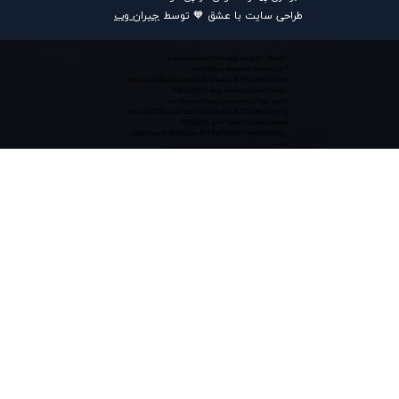
طراحی سایت با عشق 🧡 توسط
جیران وب
<a referrerpolicy='origin' target='_blank'
href='https://trustseal.enamad.ir/?
id=552132&Code=anvY3EOAu5acPrYIvcMwIWV6y
0365GMj'><img referrerpolicy='origin'
src='https://trustseal.enamad.ir/logo.aspx?
id=552132&Code=anvY3EOAu5acPrYIvcMwIWV6y
0365GMj' alt='' style='cursor:pointer'
code='anvY3EOAu5acPrYIvcMwIWV6y0365GMj'>
</a>