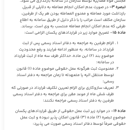
مجلس قوه قضاییه توسط سازمان در سامانه بارگذاری می شود.
تبصره ۳-
در صورت عدم امکان انجام معامله به دلایلی از قبیل
بازداشت مورد معامله و ممنوع المعامله بودن هر یک از طرفین،
سازمان مکلف است مراتب را با ذکر دلیل از طریق سامانه به اطلاع
طرفی که عدم امکان انجام معامله منتسب به وی است، برساند.
ماده
۱۵
– تصریح موارد زیر در قراردادهای یکسان الزامی است:
الزام طرفین به مراجعه به دفاتر اسناد رسمی پس از ثبت
قرارداد در سامانه، به منظور ادامه فرایند و رفع محدودیت
موضوع بند (۲) این ماده، حداکثر ظرف سه ماه از ثبت قرارداد
در سامانه؛
ممنوعیت ثبت هرگونه عمل حقوقی موضوع ماده (۱) قانون
توسط منتقل الیه یا متعهدله تا زمان مراجعه به دفتر اسناد
رسمی؛
تعریف سازوکاری برای الزام تعیین تکلیف قرارداد در صورتی که
ظرف شش ماه از موعد مقرر برای مراجعه به دفتر اسناد رسمی
طرفین به دفتر اسناد رسمی مراجعه نکنند؛
ماده
۱۶
– در موارد زیر ثبت عمل حقوقی از طریق قراردادهای یکسان
موضوع تبصره (۲) ماده (۳) قانون امکان پذیر نبوده و ثبت عمل
حقوقی صرفاً توسط دفاتر اسناد رسمی صورت می پذیرد: