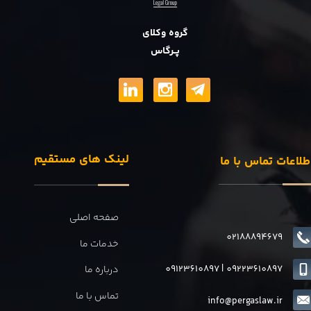
گروه وکلای
پــرگاس
لینک های مستقیم
طلاعات تماس با ما
صفحه اصلی
02188894679
خدمات ما
09123610897
|
0
9223610897
درباره ما
تماس با ما
info@pergaslaw.ir