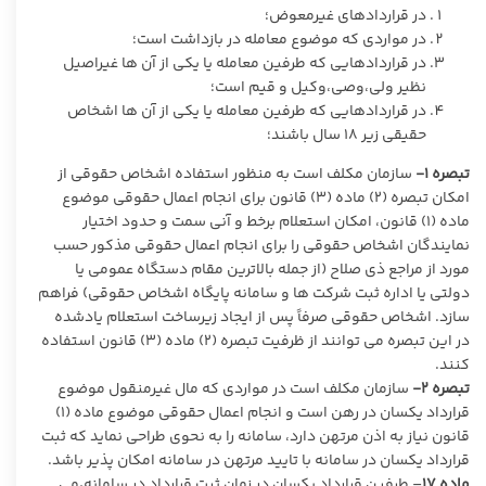
در قراردادهای غیرمعوض؛
در مواردی که موضوع معامله در بازداشت است؛
در قراردادهایی که طرفین معامله یا یکی از آن ها غیراصیل
نظیر ولی،وصی،وکیل و قیم است؛
در قراردادهایی که طرفین معامله یا یکی از آن ها اشخاص
حقیقی زیر ۱۸ سال باشند؛
تبصره ۱-
سازمان مکلف است به منظور استفاده اشخاص حقوقی از
امکان تبصره (۲) ماده (۳) قانون برای انجام اعمال حقوقی موضوع
ماده (۱) قانون، امکان استعلام برخط و آنی سمت و حدود اختیار
نمایندگان اشخاص حقوقی را برای انجام اعمال حقوقی مذکور حسب
مورد از مراجع ذی صلاح (از جمله بالاترین مقام دستگاه عمومی یا
دولتی یا اداره ثبت شرکت ها و سامانه پایگاه اشخاص حقوقی) فراهم
سازد. اشخاص حقوقی صرفاً پس از ایجاد زیرساخت استعلام یادشده
در این تبصره می توانند از ظرفیت تبصره (۲) ماده (۳) قانون استفاده
کنند.
تبصره ۲-
سازمان مکلف است در مواردی که مال غیرمنقول موضوع
قرارداد یکسان در رهن است و انجام اعمال حقوقی موضوع ماده (۱)
قانون نیاز به اذن مرتهن دارد، سامانه را به نحوی طراحی نماید که ثبت
قرارداد یکسان در سامانه با تایید مرتهن در سامانه امکان پذیر باشد.
ماده
۱۷
– طرفین قرارداد یکسان در زمان ثبت قرارداد در سامانه،می