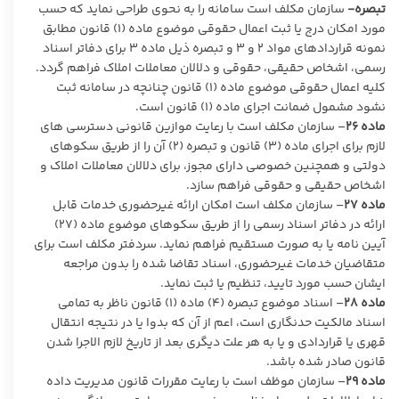
تبصره-
سازمان مکلف است سامانه را به نحوی طراحی نماید که حسب
مورد امکان درج یا ثبت اعمال حقوقی موضوع ماده (۱) قانون مطابق
نمونه قراردادهای مواد ۲ و ۳ و تبصره ذیل ماده ۳ برای دفاتر اسناد
رسمی، اشخاص حقیقی، حقوقی و دلالان معاملات املاک فراهم گردد.
کلیه اعمال حقوقی موضوع ماده (۱) قانون چنانچه در سامانه ثبت
نشود مشمول ضمانت اجرای ماده (۱) قانون است.
ماده
۲۶
– سازمان مکلف است با رعایت موازین قانونی دسترسی های
لازم برای اجرای ماده (۳) قانون و تبصره (۲) آن را از طریق سکوهای
دولتی و همچنین خصوصی دارای مجوز، برای دلالان معاملات املاک و
اشخاص حقیقی و حقوقی فراهم سازد.
ماده
۲۷
– سازمان مکلف است امکان ارائه غیرحضوری خدمات قابل
ارائه در دفاتر اسناد رسمی را از طریق سکوهای موضوع ماده (۲۷)
آیین نامه یا به صورت مستقیم فراهم نماید. سردفتر مکلف است برای
متقاضیان خدمات غیرحضوری، اسناد تقاضا شده را بدون مراجعه
ایشان حسب مورد تایید، تنظیم یا ثبت نماید.
ماده
۲۸
– اسناد موضوع تبصره (۴) ماده (۱) قانون ناظر به تمامی
اسناد مالکیت حدنگاری است، اعم از آن که بدوا یا در نتیجه انتقال
قهری یا قراردادی و یا به هر علت دیگری بعد از تاریخ لازم الاجرا شدن
قانون صادر شده باشد.
ماده
۲۹
– سازمان موظف است با رعایت مقررات قانون مدیریت داده