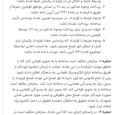
ودیعه اجاره و امثال آن در قرارداد یکسان شرط شده باشد؛
پرداخت وجوه مذکور در بند (۱) بر اساس توافق طرفین، صرفاً از
طریق ذکرشده در ماده (۲۲) این آیین نامه باشد؛
وجوه مرتبط با قرارداد، در سررسید تعیین شده براساس تأیید
سامانه، پرداخت نشده باشد؛
مهلت جدیدی برای پرداخت وجوه مذکور در بند (۱)، توسط
طرفین در سامانه ثبت نشده باشد؛
وجوه مرتبط با قرارداد که براساس مفاد قرارداد یکسان باید
قبل از اعمال حق فسخ مسترد شود، به حساب امانی (واسط)
موضوع ماده (۲۲) آیین نامه، عودت داده شده باشد؛
تبصره ۱-
سازمان مکلف است سامانه را به نحوی طراحی کند که با
تحقق موارد ذکرشده در این ماده، مراتب با ارسال ابلاغیه خودکار از
طریق سامانه ابلاغ الکترونیک قضایی به بدهکار اطلاع داده شود.
پس از ابلاغ قانونی مذکور، دارنده حق فسخ می تواند فسخ قرارداد را
بدون نیاز به رسیدگی قضایی در سامانه ثبت کند. سازمان مکلف است
سامانه را به نحوی طراحی کند که بدون نیاز به رسیدگی قضایی و به
صورت خودکار، مراتب فسخ عمل حقوقی و حسب مورد منتفی شدن
تعهدات یا اعاده حقوق به انتقال دهنده حقوق در دفتر الکترونیک
املاک ثبت شود.
تبصره ۲-
در راستای اجرای بند (۵) این ماده، سازمان مکلف است در