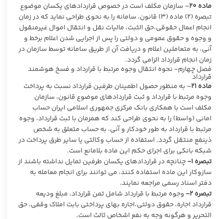
ماده
۲۰
– سازمان مکلف است در خصوص قراردادهای یکسان موضوع
تبصره (۲) ماده (۳) قانون، سامانه را به نحوی طراحی نماید که در زمان
انجام اعمال حقوقی،حق الثبت، مالیات نقل و انتقال اموال غیرمنقول
و وجوه و حقوق عمومی و دولتی را پس از اجرایی شدن اعلام برخط و
آنی، به متعاملین اعلام و دریافت آن از طریق سامانه توسط سازمان در
زمان انجام قرارداد الزامی گردد.
فصل چهارم- نحوه انتقال وجوه مرتبط با قرارداد و فسخ هوشمند
قرارداد
ماده
۲۱
– به منظور حصول اطمینان طرفین قرارداد نسبت به پرداخت
وجوه مرتبط با قرارداد و ثبت قراردادهای موضوع قانون، سازمان
مکلف است با همکاری بانک مرکزی جمهوری اسلامی ایران حساب
امانی (واسط) را به نحوی طراحی کند که همزمان با ثبت قرارداد، وجوه
مرتبط با قرارداد به طور خودکار و آنی، به حساب متعلق به شخص
ذینفع منتقل گردد. استفاده از حساب وکالتی یا سایر طرق پرداخت در
شبکه بانکی برای اجرای حکم این ماده بلامانع است.
تبصره ۱-
چنانچه در قراردادهای یکسان طرفین تمایل نداشته باشند از
سازوکار این ماده استفاده کنند، می توانند برای انجام معامله به
دفتر اسناد رسمی مراجعه نمایند.
تبصره ۲-
وجوه مرتبط با قرارداد شامل ثمن قرارداد، مبلغ ودیعه
قرارداد اجاره، حقوق دولتی،اجاره بهای پرداختی بابت املاک وقفی، حق
التحریر و هرگونه وجه به نفع اشخاص ثالث است.