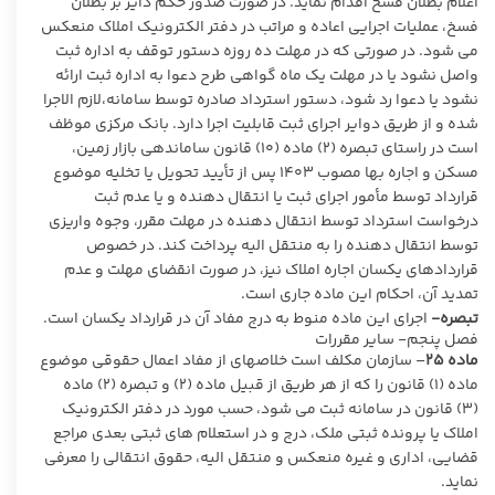
اعلام بطلان فسخ اقدام نماید. در صورت صدور حکم دایر بر بطلان
فسخ، عملیات اجرایی اعاده و مراتب در دفتر الکترونیک املاک منعکس
می شود. در صورتی که در مهلت ده روزه دستور توقف به اداره ثبت
واصل نشود یا در مهلت یک ماه گواهی طرح دعوا به اداره ثبت ارائه
نشود یا دعوا رد شود، دستور استرداد صادره توسط سامانه،لازم الاجرا
شده و از طریق دوایر اجرای ثبت قابلیت اجرا دارد. بانک مرکزی موظف
است در راستای تبصره (۲) ماده (۱۰) قانون ساماندهی بازار زمین،
مسکن و اجاره بها مصوب ۱۴۰۳ پس از تأیید تحویل یا تخلیه موضوع
قرارداد توسط مأمور اجرای ثبت یا انتقال دهنده و یا عدم ثبت
درخواست استرداد توسط انتقال دهنده در مهلت مقرر، وجوه واریزی
توسط انتقال دهنده را به منتقل الیه پرداخت کند. در خصوص
قراردادهای یکسان اجاره املاک نیز، در صورت انقضای مهلت و عدم
تمدید آن، احکام این ماده جاری است.
تبصره-
اجرای این ماده منوط به درج مفاد آن در قرارداد یکسان است.
فصل پنجم- سایر مقررات
ماده
۲۵
– سازمان مکلف است خلاصهای از مفاد اعمال حقوقی موضوع
ماده (۱) قانون را که از هر طریق از قبیل ماده (۲) و تبصره (۲) ماده
(۳) قانون در سامانه ثبت می شود، حسب مورد در دفتر الکترونیک
املاک یا پرونده ثبتی ملک، درج و در استعلام های ثبتی بعدی مراجع
قضایی، اداری و غیره منعکس و منتقل الیه، حقوق انتقالی را معرفی
نماید.