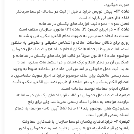
صورت میگیرد.
ماده
۱۳
– پیش نویس قرارداد قبل از ثبت در سامانه توسط سردفتر
فاقد آثار حقوقی قرارداد است.
فصل سوم- نحوه ثبت قراردادهای یکسان در سامانه
ماده
۱۴
– در اجرای تبصره (۲) ماده (۳) قانون، سازمان مکلف است
نسبت به ایجاد دسترسی به صورت تمام الکترونیکی، آنی و شبانه
روزی برای دلالان معاملات املاک و اشخاص حقیقی و حقوقی به منظور
استعلامات مربوط از جمله «امکان انجام معامله» و ثبت اعمال حقوقی
موضوع ماده (۱) قانون صرفاً در قالب قراردادهای یکسان در سامانه و
انعکاس آن در دفتر الکترونیک املاک و در استعلامات بعدی، اقدام
نماید. ثبت عمل حقوقی بر اساس این ماده در سامانه منوط به وجود
سند رسمی مالکیت برای ملک موضوع قرارداد، احراز هویت متعاملین با
امضای الکترونیک و دو نفر شاهد از طریق تصدیق الکترونیک و تأیید
امکان انجام معامله توسط سامانه است.
تبصره ۱-
ثبت اعمال حقوقی در قالب قراردادهای یکسان در سامانه،
نیازمند مراجعه به دفاتر اسناد رسمی نمی‌باشد ولی برای رفع
محدودیت های موضوع بند (۲) ماده (۱۵) آیین نامه مراجعه به دفاتر
اسناد رسمی الزامی است.
تبصره ۲-
قراردادهای یکسان توسط سازمان با همکاری معاونت
راهبردی قوه قضاییه، تهیه و پس از تایید معاونت حقوقی و امور