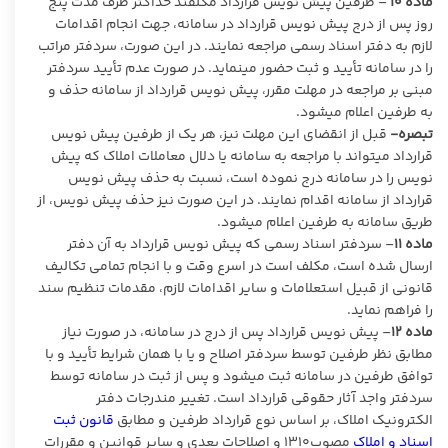
ماده
۱۰
– طرفین پیش نویس قرارداد مکلفند حداکثر ظرف مدت پنج
روز پس از درج پیش نویس قرارداد در سامانه، جهت انجام اقدامات
لازم به دفتر اسناد رسمی مراجعه نمایند. در این صورت، سردفتر مراتب
را در سامانه تأیید و ثبت حضور مینماید. در صورت عدم تأیید سردفتر
مبنی بر مراجعه در مهلت مقرر، پیش نویس قرارداد از سامانه حذف و
به طرفین اعلام میشود.
تبصره-
قبل از انقضای این مهلت نیز، هر یک از طرفین پیش نویس
قرارداد میتواند با مراجعه به سامانه یا دلال معاملات املاک که پیش
نویس را در سامانه درج نموده است، نسبت به حذف پیش نویس
قرارداد از سامانه اقدام نمایند. در این صورت نیز حذف پیش نویس، از
طریق سامانه به طرفین اعلام میشود.
ماده
۱۱
– سردفتر اسناد رسمی که پیش نویس قرارداد به آن دفتر
ارسال شده است، مکلف است در اسرع وقت و با انجام تمامی تکالیف
قانونی از قبیل استعلامات و سایر اقدامات لازم، مقدمات تنظیم سند
را فراهم نماید.
ماده
۱۲
– پیش نویس قرارداد پس از درج در سامانه، در صورت نیاز
مطابق نظر طرفین توسط سردفتر اصلاح و یا با همان شرایط تأیید و با
توافق طرفین در سامانه ثبت میشود و پس از ثبت در سامانه توسط
سردفتر واجد آثار حقوقی قرارداد است. تغییر مندرجات دفتر
الکترونیک املاک، بر اساس نوع قرارداد طرفین و مطابق
قانون ثبت
اسناد و املاک
مصوب۱۳۱۰ و اصلاحات بعدی و سایر قوانین و مقررات