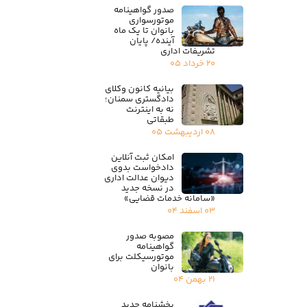
صدور گواهینامه
موتورسواری
بانوان تا یک ماه
آینده/ پایان
تشریفات اداری
۲۰ خرداد ۰۵
بیانیه کانون وکلای
دادگستری سمنان؛
نه به اینترنت
طبقاتی
۰۸ اردیبهشت ۰۵
امکان ثبت آنلاین
دادخواست بدوی
دیوان عدالت اداری
در نسخه جدید
«سامانه خدمات قضایی»
۰۳ اسفند ۰۴
مصوبه صدور
گواهینامه
موتورسیکلت برای
بانوان
۲۱ بهمن ۰۴
بخشنامه جدید