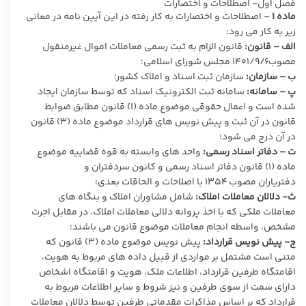
فصل اول- اصطلاحات و اختصارات
ماده
۱
– اصطلاحات و اختصارات به کار رفته در این آیین نامه در معانی
زیر به کار می رود:
الف – قانون:
قانون الزام به ثبت رسمی معاملات اموال غیرمنقول
مصوب۱۴۰۱/۹/۶ مجلس شورای اسلامی؛
ب – سازمان:
سازمان ثبت اسناد و املاک کشور؛
پ – سامانه:
سامانه ثبت الکترونیک اسناد که توسط سازمان ایجاد
شده است و اعمال حقوقی موضوع ماده (۱) قانون مطابق ضوابط
قانون در آن ثبت و پیش نویس های قرارداد موضوع ماده (۳) قانون
در آن درج می شود؛
ت – دفاتر اسناد رسمی:
واحد های وابسته به قوه قضاییه موضوع
ماده (۱) قانون دفاتر اسناد رسمی و کانون سردفتران و
دفتریاران مصوب ۱۳۵۴ با اصلاحات و الحاقات بعدی؛
ث- دلالان معاملات املاک:
شامل مشاوران املاک و بنگاه های
معاملات ملکی که با اخذ پروانه دلالی معاملات املاک، در مقابل اجرت
مشخص، واسطه انجام معاملات موضوع قانون می باشند؛
ج- پیش نویس قرارداد:
پیش نویس موضوع ماده (۳) قانون که
متنی است مشتمل بر مواردی از قبیل داده های مربوط به هویت،
اقامتگاه طرفین قرارداد، اطلاعات ملک، هویت و اقامتگاه اشخاص
دارای سمت از سوی طرفین و نیز شروط و سایر اطلاعات مربوط به
قرارداد که بر اساس مذاکرات مقدماتی طرفین توسط دلالان معاملات