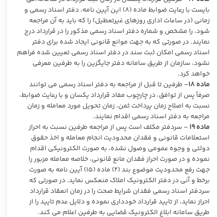
بایست با رعایت ضوابط ماده (۸) این آیین نامه، دفتر اسناد رسمی و
زمانی (در ساعات اداری روزهای غیرتعطیل) را که باید به آن مراجعه
شود، را مشخص و شماره دفتر اسناد رسمی مذکور را در قرارداد درج
نمایند. در صورتی که به جهت موانع قانونی ایجاد شده برای دفتر
اسناد رسمی امکان ثبت سند در دفتر اسناد رسمی تعیین شده فراهم
نشود، سازمان از طریق سامانه دفتر جایگزین را به طرفین معرفی
خواهد کرد.
ماده
۱۸
– طرفین تا قبل از مراجعه به دفتر اسناد رسمی می توانند
صرفاً پس از توافق، در چارچوب مفاد قرارداد یکسان و با رعایت ضوابط،
نسبت به اصلاح زمان پرداخت ثمن، زمان تحویل مورد معامله و زمان
مراجعه به دفتر اسناد رسمی اقدام نمایند.
ماده
۱۹
– سردفتر مکلف است پس از مراجعه طرفین نسبت به احراز
استعلامات قانونی و فقدان محدودیت انجام معامله و اخذ حقوق
دولتی و وجوه عمومی وصول نشده، به صورت الکترونیکی اقدام
نموده و در صورت احراز فقدان مانع قانونی، خلاصه معامله مزبور را
جهت رفع محدودیت موضوع بند (۲) ماده (۱۵) آیین نامه به صورت
برخط و آنی در دفتر الکترونیک املاک منعکس نماید. در صورتی که
سردفتر اسناد رسمی فقدان شرایط صحت را در زمان انعقاد قرارداد
احراز نماید، از تایید قرارداد خودداری نموده و دلایل عدم تایید را از
طریق سامانه ابلاغ الکترونیک قضایی به طرفین اعلام می کند.