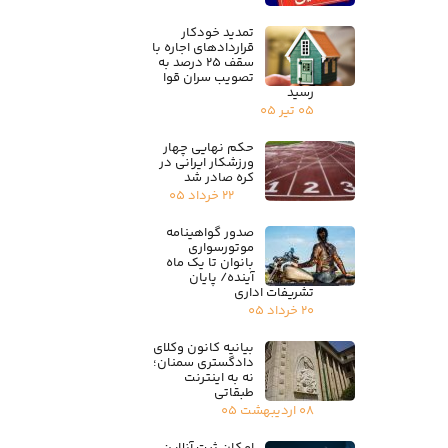
تمدید خودکار
قراردادهای اجاره با
سقف ۲۵ درصد به
تصویب سران قوا
رسید
۰۵ تیر ۰۵
حکم نهایی چهار
ورزشکار ایرانی در
کره صادر شد
۲۲ خرداد ۰۵
صدور گواهینامه
موتورسواری
بانوان تا یک ماه
آینده/ پایان
تشریفات اداری
۲۰ خرداد ۰۵
بیانیه کانون وکلای
دادگستری سمنان؛
نه به اینترنت
طبقاتی
۰۸ اردیبهشت ۰۵