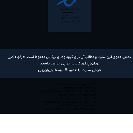
​تمامی حقوق این سایت و مطالب آن برای گروه وکلای پرگاس محفوظ است. هرگونه کپی
برداری پیگرد قانونی در پی خواهد داشت​​​​​​​.
طراحی سایت با عشق 🧡 توسط
جیران وب
<a referrerpolicy='origin' target='_blank'
href='https://trustseal.enamad.ir/?
id=552132&Code=anvY3EOAu5acPrYIvcMwIWV6y
0365GMj'><img referrerpolicy='origin'
src='https://trustseal.enamad.ir/logo.aspx?
id=552132&Code=anvY3EOAu5acPrYIvcMwIWV6y
0365GMj' alt='' style='cursor:pointer'
code='anvY3EOAu5acPrYIvcMwIWV6y0365GMj'>
</a>