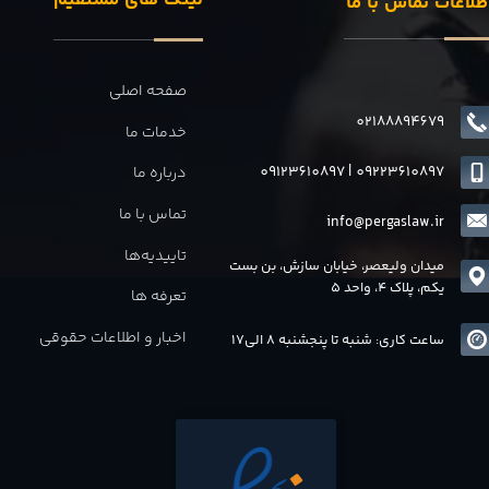
لینک های مستقیم
طلاعات تماس با ما
صفحه اصلی
02188894679
خدمات ما
09123610897
|
0
9223610897
درباره ما
تماس با ما
info@pergaslaw.ir
تاییدیه‌ها
میدان ولیعصر، خیابان سازش، بن بست
یکم، پلاک 4، واحد 5
تعرفه ها
اخبار و اطلاعات حقوقی
ساعت کاری: شنبه تا پنجشنبه 8 الی17