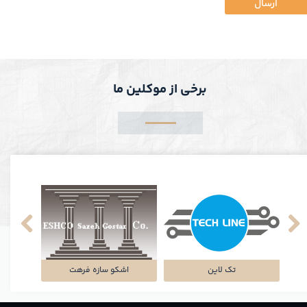
ارسال
برخی از موکلین ما
سامانه
ک
را
تک لاین
اشکو سازه فرهت