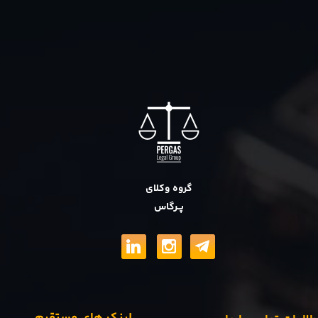
گروه وکلای
پــرگاس