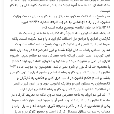
بخشنامه ای که قاعده آمره ایجاد نماید در صلاحیت کارمندان روابط کار
نیست.
*در پاسخ به شکایت مذکور، مدیرکل روابط کار و جبران خدمت وزارت
تعاون، کار و رفاه اجتماعی به موجب لایحه شماره ۷۴۲۳۲ مورخ
۱/۵/۱۳۹۹ به طور خلاصه توضیح داده است که:
۱- بخشنامه معترض عنه هیچگونه تکلیف یا قاعده ای نسبت به
کارکنان اداری یا مراجع حل اختلاف کار ایجاد یا وضع نکرده است، بلکه
صرفا نظر کارشناسی این اداره کل جهت پاسخ به استعلام مدیریت
منابع انسانی بانک سامان ارائه شده و این امر صراحتا در بند اول نامه
قید گردیده است. ضمن اینکه نامه معترض عنه در مقام تبیین شیوه
اجرای قوانین و مقررات بوده و محتوا و فحوای نامه دربردارنده حکم
یا تصمیم خلاف قانون یا شرع نمی باشد. همچنین به موجب ماده ۲۰۳
قانون کار، وزارت تعاون، کار و رفاه اجتماعی مامور اجرای قانون کار می
باشد و اعلام حکم قانون در قالب امری کلی و حکمی به کارگران و
کارفرمایان به منظور انجام وظایف قانونی خود و در امور غیر ترافعی
در صلاحیت مجموعه وزارت تعاون، کار و رفاه اجتماعی قرار دارد.
۲- شاکی در ایراد به نامه معترض عنه بدون آنکه به تعریف کارگاه در
ماده ۴ قانون کار اشاره کند و عناصر آن را مورد توجه قرار دهد، صرفا
یکی از مصادیق کارگاه را ذکر و نتیجه گیری نموده که وسایل ایاب و
ذهاب به صورت مطلق مصداق کارگاه است و حضور کارگر در وسایل