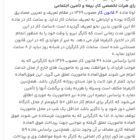
رای هیات تخصصی کار، بیمه و تامین اجتماعی
اولا ماده ۴
قانون کار
مصوب ۱۳۶۹ در مقام تعریف و تعیین مصادیق
کارگاه بوده و ارتباطی به تعریف ساعات کار ندارد. و ساعت کار در ماده
۵۱ این قانون بدین نحو تعریف گردیده است: «ساعت کار در این
قانون مدت زمانی است که کارگر نیرو یا وقت خود را به منظور انجام
کار در اختیار کارفرما قرار می‌ دهد. به غیر از مواردی که در این قانون
مستثنی شده است. ساعات کار کارگران در شبانه روز نباید از ۸ ساعت
تجاوز نماید.»
ثانیا براساس ماده ۴۶ قانون کار مصوب ۱۳۶۹ «به کارگرانی که به
موجب قرارداد یا موافقت بعدی به ماموریت های خارج از محل خدمت
اعزام می ‌شوند فوق‌العاده ماموریت تعلق می‌ گیرد. این فوق‌العاده
نباید کمتر از مزد ثابت یا مزد مبنای روزانه کارگران باشد، همچنین
کارفرما مکلف است وسیله یا هزینه رفت ‌و‌ برگشت آنها را تأمین
نماید.» براساس تبصره این ماده نیز «ماموریت به موردی اطلاق
می‌شود که کارگر برای انجام کار حداقل ۵۰ کیلومتر از محل کارگاه
اصلی دور شود و یا ناگزیر باشد حداقل یک شب در محل ماموریت
توقف نماید.»، لذا به کارگرانی که به ماموریت فرستاده می شوند فوق
العاده ماموریت تعلق گرفته و موجبی جهت پرداخت فوق العاده
اضافه کاری مضاف بر آن وجود ندارد. همچنین براساس ماده ۵۹
قانون مذکور ارجاع کار اضافی به کارگر به شرط موافقت وی و پرداخت