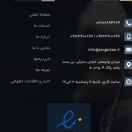
صفحه اصلی
02188894679
خدمات ما
09123610897
|
0
9223610897
درباره ما
تماس با ما
info@pergaslaw.ir
تاییدیه‌ها
میدان ولیعصر، خیابان سازش، بن بست
یکم، پلاک 4، واحد 5
تعرفه ها
اخبار و اطلاعات حقوقی
ساعت کاری: شنبه تا پنجشنبه 8 الی17