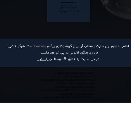
​تمامی حقوق این سایت و مطالب آن برای گروه وکلای پرگاس محفوظ است. هرگونه کپی
برداری پیگرد قانونی در پی خواهد داشت​​​​​​​.
طراحی سایت با عشق 🧡 توسط
جیران وب
<a referrerpolicy='origin' target='_blank'
href='https://trustseal.enamad.ir/?
id=552132&Code=anvY3EOAu5acPrYIvcMwIWV6y
0365GMj'><img referrerpolicy='origin'
src='https://trustseal.enamad.ir/logo.aspx?
id=552132&Code=anvY3EOAu5acPrYIvcMwIWV6y
0365GMj' alt='' style='cursor:pointer'
code='anvY3EOAu5acPrYIvcMwIWV6y0365GMj'>
</a>