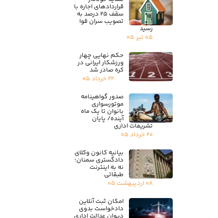
قراردادهای اجاره با
سقف ۲۵ درصد به
تصویب سران قوا
رسید
۰۵ تیر ۰۵
حکم نهایی چهار
ورزشکار ایرانی در
کره صادر شد
۲۲ خرداد ۰۵
صدور گواهینامه
موتورسواری
بانوان تا یک ماه
آینده/ پایان
تشریفات اداری
۲۰ خرداد ۰۵
بیانیه کانون وکلای
دادگستری سمنان؛
نه به اینترنت
طبقاتی
۰۸ اردیبهشت ۰۵
امکان ثبت آنلاین
دادخواست بدوی
دیوان عدالت اداری