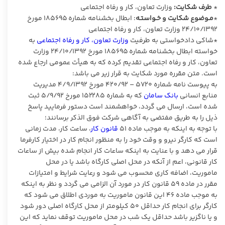
*
طرف شکایت:
وزارت تعاون، کار و رفاه اجتماعی
*
مـوضوع شکایت و خـواستـه
: ابطال بخشنامه شماره ۱۸۵۶۹۵ مورخ
۲۴/۱۰/۱۳۹۲ وزارت تعاون، کار و رفاه اجتماعی
*شاکی دادخواستی به طرفیت
وزارت تعاون، کار و رفاه اجتماعی
به
خواسته ابطال بخشنامه شماره ۱۸۵۶۹۵ مورخ ۲۴/۱۰/۱۳۹۲ وزارت
تعاون، کار و رفاه اجتماعی تقدیم کرده که به هیأت عمومی ارجاع شده
است. متن مقرره مورد شکایت به قرار زیر می باشد:
به پیوست نامه شماره ۵۷۲۰ – ۴۲۰/۹۲ مورخ ۴/۹/۱۳۹۲ مدیریت
منابع انسانی
بانک سامان
که به شماره ۱۵۲۲۸۵ مورخ ۵/۹/۹۲ ثبت
شده است، ارسال می گردد، خواهشمند است دستور فرمایید پاسخ
ذیل را به طریق مفتضی به آگاهی شرکت فوق الذکر برسانند؛
با توجه به اینکه به موجب ماده ۵۱
قانون کار
، ساعت کار، مدت زمانی
است که کارگر نیرو و وقت خود را به منظور انجام کار در اختیار کارفرما
قرار می دهد و با عنایت به اینکه ساعات کار انجام شده بیش از ساعات
کار قانونی، اعم از آنکه در محل اصلی کارگاه باشد یا در محل
ماموریت، اضافه کاری محسوب می شود و رعایت شرایط و امتیازات
مقرر در ماده ۵۹ قانون کار در مورد آن الزامی می گردد و نظر به اینکه
به موجب ماده ۴۶ این قانون ماموریت به موردی اطلاق می شود که
کارگر برای انجام کار حداقل ۵۰ کیلومتر از محل کارگاه اصلی دور شود
و یا ناگزیر باشد حداقل یک شب در محل ماموریت توقف نماید که این