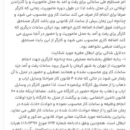
امر مستلزم طی ساعاتی برای رفت و آمد به محل ماموریت و یا گذراندن
اوقاتی در آن محل باشد لذا؛ در طول دوره ماموریت، زمانی که کارگر
صرفا برای انجام کار صرف می کند ساعت کار وی محسوب می شود و
چنانچه این زمان بیش از ساعت کار قانونی وی باشد کارگر مستحق
دریافت فوق العاده اضافه کاری خواهد بود لیکن ساعات دیگری که
کارگر برای رفت و آمد به محل ماموریت و یا حضور در آنجا سپری می
کند اضافه کاری محسوب نمی شود و کارگر از این بابت مستحق
دریافت مبلغی نخواهد بود.
*دلایل شاکی برای ابطال مقرره مورد شکایت:
۱- بنابه اطلاق بخشنامه معترض عنه چنانچه کارگری جهت انجام
ماموریت از تهران به شهر کرمان یا شیراز برود ساعات رفت و آمد جزء
ساعات کار وی محسوب نشده و همانند تعطیلی و حضور در منزل با آن
رفتار می شود در حالی که ماده ۴ قانون کار صراحتا وسایل ایاب و
ذهاب را از مصادیق کارگاه برشمرده است، لذا حضور کارگر در وسایل
ایاب و ذهاب به منزله حضور در کارگاه می باشد. مضافا اینکه ماده ۶۰
قانون تامین اجتماعی، رفت و برگشت از منزل به کارگاه را جزء اوقات
انجام وظیفه و ساعات کار محسوب نموده و حوادث حادث شده در
زمان مذکور را از جمله حوادث حادث شده در ساعات کار تلقی می نماید،
بنابراین بخشنامه مورد شکایت مغایر مواد قانونی مذکور و قابل
ابطال است. همچنین وفق دادنامه شماره ۱۶۹۲ مورخ ۱/۸/۱۳۹۷ هیات
عمومی دیوان عدالت اداری، تنظیم و تهیه دستورالعمل، آیین نامه و