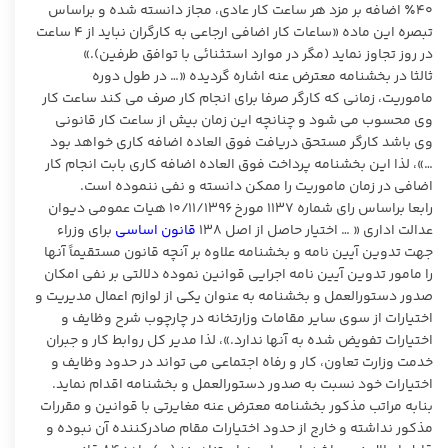
۴۰٪ اضافه بر مزد هر ساعت کار عادی، مجاز دانسته شده و براساس
تبصره این ماده «ساعات کار اضافی ارجاعی به کارگران نباید از ۴ ساعت
در روز تجاوز نماید (مگر در موارد استثنائی با توافق طرفین).»
ثالثا در بخشنامه معترض عنه اشاره گردیده «… در طول دوره
ماموریت، زمانی که کارگر صرفا برای انجام کار صرف می کند ساعت کار
وی محسوب می شود و چنانچه این زمان بیش از ساعت کار قانونی
وی باشد کارگر مستحق دریافت فوق العاده اضافه کاری خواهد بود
…»، لذا این بخشنامه پرداخت فوق العاده اضافه کاری بابت انجام کار
اضافی در زمان ماموریت را ممکن دانسته و نفی ننموده است.
رابعا براساس رای شماره ۱۱۳۷ مورخ ۱۰/۱۱/۱۳۹۶ هیات عمومی دیوان
عدالت اداری « … اختیار حاصل از اصل ۱۳۸
قانون اساسی
برای وزراء
جهت تدوین آیین نامه و بخشنامه علاوه بر آنچه قانون مستقیماً آنها
را مامور تدوین آیین نامه اجرایی قوانین نموده دلالتی بر نفی امکان
صدور دستورالعمل و بخشنامه به عنوان یکی از لوازم اعمال مدیریت و
اختیارات از سوی سایر مقامات وزارتخانه در چارچوب شرح وظایف و
اختیارات تفویض شده به آنها ندارد.»، لذا مدیر کل روابط کار و جبران
خدمت وزارت تعاون، کار و رفاه اجتماعی می تواند در حدود وظایف و
اختیارات خود نسبت به صدور دستورالعمل و بخشنامه اقدام نماید.
بنابه مراتب مذکور بخشنامه معترض عنه مغایرتی با قوانین و مقررات
مذکور نداشته و خارج از حدود اختیارات مقام صادرکننده آن نبوده و