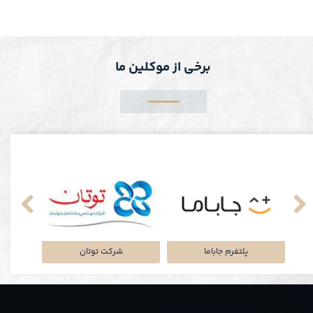
برخی از موکلین ما
نکی
پلتفرم جاباما
شرکت توتان