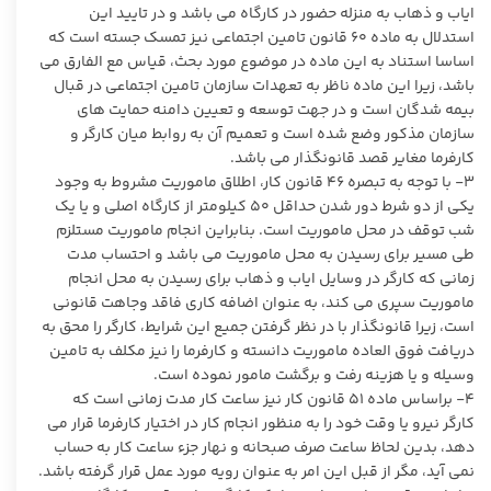
ایاب و ذهاب به منزله حضور در کارگاه می باشد و در تایید این
استدلال به ماده ۶۰ قانون تامین اجتماعی نیز تمسک جسته است که
اساسا استناد به این ماده در موضوع مورد بحث، قیاس مع الفارق می
باشد، زیرا این ماده ناظر به تعهدات سازمان تامین اجتماعی در قبال
بیمه شدگان است و در جهت توسعه و تعیین دامنه حمایت های
سازمان مذکور وضع شده است و تعمیم آن به روابط میان کارگر و
کارفرما مغایر قصد قانونگذار می باشد.
۳- با توجه به تبصره ۴۶ قانون کار، اطلاق ماموریت مشروط به وجود
یکی از دو شرط دور شدن حداقل ۵۰ کیلومتر از کارگاه اصلی و یا یک
شب توقف در محل ماموریت است. بنابراین انجام ماموریت مستلزم
طی مسیر برای رسیدن به محل ماموریت می باشد و احتساب مدت
زمانی که کارگر در وسایل ایاب و ذهاب برای رسیدن به محل انجام
ماموریت سپری می کند، به عنوان اضافه کاری فاقد وجاهت قانونی
است، زیرا قانونگذار با در نظر گرفتن جمیع این شرایط، کارگر را محق به
دریافت فوق العاده ماموریت دانسته و کارفرما را نیز مکلف به تامین
وسیله و یا هزینه رفت و برگشت مامور نموده است.
۴- براساس ماده ۵۱ قانون کار نیز ساعت کار مدت زمانی است که
کارگر نیرو یا وقت خود را به منظور انجام کار در اختیار کارفرما قرار می
دهد، بدین لحاظ ساعت صرف صبحانه و نهار جزء ساعت کار به حساب
نمی آید، مگر از قبل این امر به عنوان رویه مورد عمل قرار گرفته باشد.