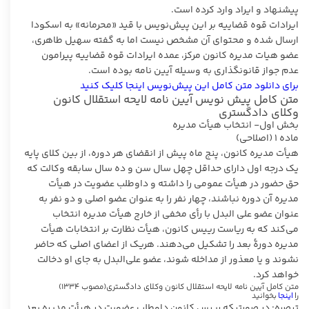
پیشنهاد و ایراد وارد کرده است.
ایرادات قوه قضاییه بر این پیش‌نویس با قید «محرمانه» به اسکودا
ارسال شده و محتوای آن مشخص نیست اما به گفته سهیل طاهری،
عضو هیات مدیره کانون مرکز، عمده ایرادات قوه قضاییه پیرامون
عدم جواز قانونگذاری به وسیله آیین نامه بوده است.
برای دانلود متن کامل این پیش‌نویس اینجا کلیک کنید
متن کامل پیش نویس آیین نامه لایحه استقلال کانون
وکلای دادگستری
بخش اول- انتخاب هیأت مدیره
ماده ۱ (اصلاحی)
هیأت مدیره کانون، پنج ماه پیش از انقضای هر دوره، از بین کلای پایه
یک درجه اول دارای حداقل چهل سال سن و ده سال سابقه وکالت که
حق حضور در هیأت عمومی را داشته و داوطلب عضویت در هیأت
مدیره آن دوره نباشند، چهار نفر را به عنوان عضو اصلی و دو نفر به
عنوان عضو علی البدل با رأی مخفی از خارج هیأت مدیره انتخاب
می‌کند که به ریاست رییس کانون، هیأت نظارت بر انتخابات هیأت
مدیره دورۀ بعد را تشکیل می‌دهند. هریک از اعضای اصلی که حاضر
نشوند و یا معذور از مداخله شوند، عضو علی‌البدل به جای او دخالت
خواهد کرد.
متن کامل آیین نامه لایحه استقلال کانون وکلای دادگستری(مصوب ۱۳۳۴)
را
اینجا
بخوانید
تبصره: در صورتیکه رییس کانون داوطلب عضویت در هیأت مدیره بعد