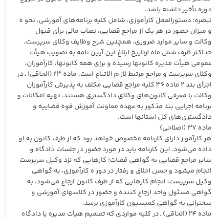
دوره تأخیر داشته باشد.
تبصره: دستورالعمل کارآموزی، شامل کلیه برنامه‌های آموزشی، نحو ه
و میزان حضور در هر یک از مراجع قضایی، نصاب مالی برأی قبول
وکالت و سایر موارد ضروری، همچنین شرح وظایف وکلای سرپرست،
حداکثر ظرف شش ماه ازتاریخ ابلاغ این آیین نامه به تصویب هیأت
عمومی هیأت مدیره کانونها رسیده و برای همه کانونها، کارآموزان،
وکلای سرپرست و مراجع مرتبط لاز م الاتباع است. ماده ۲۳ (الحاقی) ـ در
اجرأی بند ۲ ماده ۳۶ کلیه مراجع قضایی مکلف به پذیرش کارآموزان
وکالت با معرفی کانون‌های وکلای دادگستری هستند. تهیه امکانات و
برنامه اجرایی بند مذکور به عهده معاونت آموزش قوه قضاییه و
دادگستری‌های کل استانها است.
ماده ۳۷ (اصلاحی)
هر کارآمو ز دارای کارنامه مخصوص خواهد بود که از طرف کانون به او
داده می‌شود. این کارنامه باید در مورد حضور در جلسات دادگاه و
سایر مراجع قضایی به گواهی قضات؛ کارهایی که نزد وکیل سرپرست
انجام میشود و حسن اخلاق و رفتار در دور ه کارآموزی، به گواهی
وکیل سرپرست؛ انجام کارهایی که از طرف کانون ارجاع می‌شود، به
گواهی مسئول واحد ارجاع کننده و حضور در کلاسهای آموزشی و
سخنرانی به گواهی کمیسیون کارآموزی برسد.
ماده ۲۴ (الحاقی) ـ در کلیه مواردی که تصمیم هیأت مدیره یا دادگاه