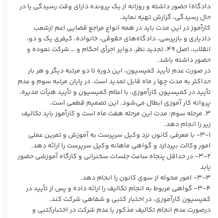
دادگاه) حضور داشته و روزانه از یک پرونده دارای وقت رسیدگی یا در
حال رسیدگی، گزارش تهیه نماید.
کارآموز در این مدت باید در همه انواع مراجع قضایی اعم ازشعب
دادیاری و بازپرسی، دادگاه‌های حقوقی، خانواده، کیفری یک و دو،
انقلاب، اصل ۴۹، تجدید نظر، دوایر اجرأی احکام و … شرکت نموده و
حضور داشته باشد.
در صورت عدم تأیید کمیسیون، این دوره تا دو مرتبه دیگر و هر بار
حداکثر به مدت چها ر ماه قابل تمدید است. در پایان مرتبه سوم و عدم
تأیید در کمیسیون کارآموزی، با اعلام کمیسیون و تأیید هیأت مدیره،
پروانه کار آموزی ابطال می‌شود. این تصمیم قطعی است.
۳. مرحله سوم: مدت این مرحله هفت ماه است و کارآموز باید تکالیف
زیر را انجام دهد.
۳-۱- با معرفی کانون نزد وکیل سرپرست به آموزش و تمرین عملی
امور وکالت بپردازد و گواهی ماهانه وکیل سرپرست را ارائه دهد.
۳-۲- در حداقل پنجاه ساعت جلسات سخنرانی و کارگاه آموزشی حضور
یابد
۳-۳- امور محوله از سوی کانون را انجام دهد.
۳-۴- گواهی مربوط به انجام تکالیف را ارائه داده و پس از تأیید در
کمیسیون کارآموزی، در اختبار کتبی و شفاهی شرکت کند.
درصورت عدم انجام تکالیف مذکور یا عدم شرکت در اختبارکتبی و