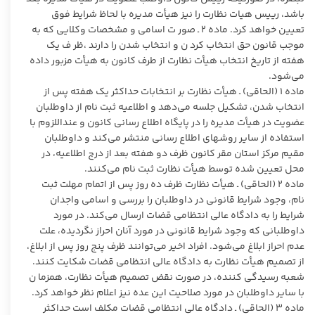
باشد، رییس هیات نظارت را نیز هیأت مدیره با لحاظ شرایط فوق
تعیین خواهد کرد. ماده ۲ ـ صور ت اسامی و مشخصات وکلایی که به
موجب قانون حق انتخاب کرد ن و انتخاب شدن را دارند ،ظر ف یک
هفته از تاریخ انتخاب هیأت نظارت از طرف کانون به هیأت مزبور داده
می‌شود.
ماده ۱ (الحاقی) ـ هیأت نظارت بر انتخابات حداکثر یک هفته پس از
انتخاب شدن، تشکیل جلسه می‌دهد و اطلاعیه ثبت نام از داوطلبان
عضویت در هیأت مدیره را در پایگاه اطلاع رسانی کانون و عنداللزوم با
استفاده از سایر روشهای اطلاع رسانی منتشر می‌کند و داوطلبان
مقیم مرکز استان مقر کانون ظرف دو هفته بعد از درج اطلاعیه، در
محل تعیین شده توسط هیأت نظارت ثبت نام می‌کنند.
ماده ۲ (الحاقی) ـ هیأت نظارت ظرف ده روز پس از اتمام مهلت ثبت
نام، وجود شرایط قانونی در داوطلبان را بررسی و اسامی واجدان
شرایط را به دادگاه عالی انتظامی قضات ارسال می‌کند. در مورد
داوطلبانی که وجود شرایط قانونی در مورد آنان احراز نگردیده، علت
عدم احراز ابلاغ می‌شود. افراد اخیر می‌توانند ظرف پنج روز پس از ابلاغ،
از تصمیم هیأت نظارت به دادگاه عالی انتظامی قضات شکایت کنند.
شعبه رسیدگی کننده، در صورت نقض تصمیم هیأت نظارت، همزما ن
با سایر داوطلبان در مورد صلاحیت این عده نیز اعلام نظر خواهد کرد.
ماده ۳ (الحاقی) ـ دادگاه عالی انتظامی قضات مکلف است حداکثر