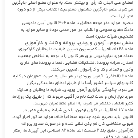
اعضای علی البدل که رأی او بیشتر است، به عنوان عضو اصلی جایگزین
می‌شود. عضو جایگزین مشمول ممنوعیت انتخاب بیش از دو دوره
متوالی است.
تبصره: موارد عذر موجه مطابق با ماده ۳۰۶ قانون آیین دادرسی
دادگاه‌های عمومی و انقلاب در امور مدنی بوده و سایر موارد به
تشخیص هیأت مدیره است.
بخش سوم- آزمون ورودی، پروانه وکالت و کارآموزی
ماده ۲۸ (اصلاحی) – کمیسیون تعیین ظرفیت داوطلبان کارآموزی،
تعداد مورد نیازپذیرش برای هر کانون را با توجه به شاخص جمعیت
استان، سرانه پرونده، تشکیلات قضایی، تعداد پرونده‌های دارای
وکیل و تعداد وکلا و کارآموزان، تعیین می‌کند.
ماده ۶ (الحاقی) ـ آزمون ورودی در هر سال به صورت هم‌زمان در کلیه
کانونهای سراسر کشور رأسا یا از طریق اعطای نمایندگی برگزار
می‌شود. چگونگی برگزاری آزمون ورودی، شرایط داوطلبان و مدارک
مورد نیاز، زمان و مدت ثبت نام در آگهی مربوط که از طریق یک روزنامه
کثیرالانتشار منتشر می‌شود، به اطلاع متقاضیان می‌رسد.
ماده ۷ (الحاقی) ـ در آگهی آزمون، با درج شرایط و موانع مقرر در
قانون، باید تصریح شود چنانچه متعاقباً خلاف موارد مذکور احراز گردد،
قبولی متقاضی کان لم یکن تلقی شده و در صورت صدور پروانه
کارآموزی، طبق بند ۲ قسمت الف ماده ۸۲ اصلاحی این آیین‌نامه رفتار
خواهد شد.حذف