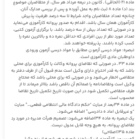
ماده ۲۱ (الحاقی) ـ کانون در نیمه مرداد هر سال، از متقاضیان موضوع
بند (د) ماده ۸ ثبت نام به عمل آورده و پس از بررسی مدارک آنان،
چنانچه تعداد متقاضیان واجد شرایط تا سه درصد ظرفیت پذیرش
کارآموزان همان سال باشد، اقدام به صدور پروانه کارآموزی می‌نماید
و در صورتی که تعداد بیش از سه درصد باشد، با برگزاری آزمون کتبی،
تعداد مورد نظر از بین افرادی که حداقل نمره ده و بالاترین نمره را
کسب کرده باشند، پذیرفته خواهند شد.
تبصره: مواد درسی آزمو ن مطابق با مواد درسی آزمون ورودی
داوطلبان عادی کارآموزی است.
ماده ۳۳ ـ در صورتی که تقاضای پروانه وکالت یا کارآموزی برای محلی
باشد که به قدر احتیاج دارای وکیل است عدم قبول آن از طرف دفتر به
متقاضی اخطار می‌شود و در صورتی که برای محلی باشد که محتاج
وکیل است وتقاضانامه یا ضمائم آن ناقص باشد بلااثر میماند تا از
طرف متقاضی تکمیل شود در این صورت تاریخ تکمیل تاریخ تقاضا
محسوب است.
در ماده ۳۴بعد از عبارت “حکم دادگاه عالی انتظامی قطعی…” عبارت
“و غیرقابل اعاد ه دادرسی” اضافه می‌شود.
یک تبصره به ماده ۳۴اضافه می‌شود: تصمیم هیأت مدیره در مورد رد
تقاضای پروانه، به هیچ وجه قابل عدول نیست.
ماده ۳۵(اصلاحی)
کمیسیون کارآموزی از یک یا چند شعبه و هر شعبه از پنج وکیل