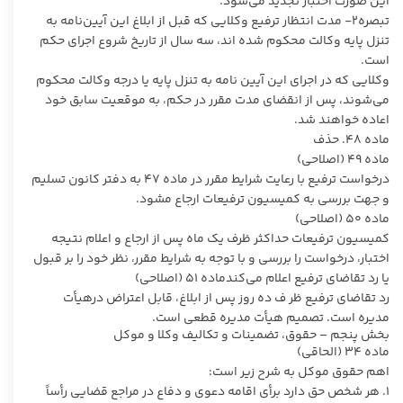
این صورت اختبار تجدید می‌شود.
تبصره۲- مدت انتظار ترفیع وکلایی که قبل از ابلاغ این آیین‌نامه به
تنزل پایه وکالت محکوم شده اند، سه سال از تاریخ شروع اجرای حکم
است.
وکلایی که در اجرای این آیین نامه به تنزل پایه یا درجه وکالت محکوم
می‌شوند، پس از انقضای مدت مقرر در حکم، به موقعیت سابق خود
اعاده خواهند شد.
ماده ۴۸. حذف
ماده ۴۹ (اصلاحی)
درخواست ترفیع با رعایت شرایط مقرر در ماده ۴۷ به دفتر کانون تسلیم
و جهت بررسی به کمیسیون ترفیعات ارجاع مشود.
ماده ۵۰ (اصلاحی)
کمیسیون ترفیعات حداکثر ظرف یک ماه پس از ارجاع و اعلام نتیجه
اختبار، درخواست را بررسی و با توجه به شرایط مقرر، نظر خود را بر قبول
یا رد تقاضای ترفیع اعلام می‌کندماده ۵۱ (اصلاحی)
رد تقاضای ترفیع ظر ف ده روز پس از ابلاغ، قابل اعتراض درهیأت
مدیره است. تصمیم هیأت مدیره قطعی است.
بخش پنجم – حقوق، تضمینات و تکالیف وکلا و موکل
ماده ۳۴ (الحاقی)
اهم حقوق موکل به شرح زیر است:
۱. هر شخص حق دارد برأی اقامه دعوی و دفاع در مراجع قضایی رأساً