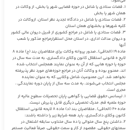
می‌شود:
۱. قضات ستادی یا شاغل در حوزه قضایی شهر یا بخش، از وکالت در
همان شهر یا بخش
۲. قضات ستادی یا شاغل در دادگاه تجدید نظر استان، ازوکالت در
کلیه شهرها و بخشهای همان استان
۳. قضات ستادی یا شاغل در مراجع کشوری از قبیل دیوان عالی کشور
و دیوان عدالت اداری، در استان محل استقرارمراجع مذکور یا شعب
آنها
ماده ۱۹ (الحاقی) ـ صدور پروانه وکالت برای متقاضیان بند (ج) ماده ۸
لایح ه قانونی استقلال کانون وکلای دادگستری، به مدت سه سال در
حوزه یا حوزه هایی که از آن به عنوان نمایند همجلس انتخاب شده
اند، ممنوع بوده و وکالت آنان در مراجع حوزه‌های مورد نظر پذیرفته
نخواهد شد. این ممنوعیت شامل وکلایی که به عنوان نماینده
مجلس انتخاب می‌شوند، به مدت سه سال از پایان دوره نمایندگی ،
مجری است.
۱. لیسانس حقوق قضایی یا گواهی پایان تحصیلات سطوح عالیه از
حوزه علمیه قم. مدرک تحصیلی دیگری قابل پذیرش نیست.
ماده ۲۰ (الحاقی) ـ متقاضیان بند (د) ماده ۸ لایحه قانونی استقلال
کانون وکلای دادگستری، باید همه شرایط زیر را داشته باشند:
۲. داشتن پنج سال متوالی یا ده سال متناوب سابقه اشتغال در
سمتهای حقوقی. مقصود از کار و سمت حقوقی، صرفاً فعالیت مستمر