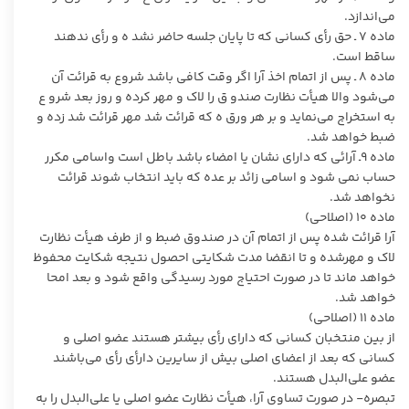
می‌اندازد.
ماده ۷ ـ حق رأی کسانی که تا پایان جلسه حاضر نشد ه و رأی ندهند
ساقط است.
ماده ۸ ـ پس از اتمام اخذ آرا اگر وقت کافی باشد شروع به قرائت آن
می‌شود والا هیأت نظارت صندو ق را لاک و مهر کرده و روز بعد شرو ع
به استخراج می‌نماید و بر هر ورق ه که قرائت شد مهر قرائت شد زده و
ضبط خواهد شد.
ماده ۹ـ آرائی که دارای نشان یا امضاء باشد باطل است واسامی مکرر
حساب نمی شود و اسامی زائد بر عده که باید انتخاب شوند قرائت
نخواهد شد.
ماده ۱۰ (اصلاحی)
آرا قرائت شده پس از اتمام آن در صندوق ضبط و از طرف هیأت نظارت
لاک و مهرشده و تا انقضا مدت شکایتی احصول نتیجه شکایت محفوظ
خواهد ماند تا در صورت احتیاج مورد رسیدگی واقع شود و بعد امحا
خواهد شد.
ماده ۱۱ (اصلاحی)
از بین منتخبان کسانی که دارای رأی بیشتر هستند عضو اصلی و
کسانی که بعد از اعضای اصلی بیش از سایرین دارأی رأی می‌باشند
عضو علی‌البدل هستند.
تبصره- در صورت تساوی آرا، هیأت نظارت عضو اصلی یا علی‌البدل را به