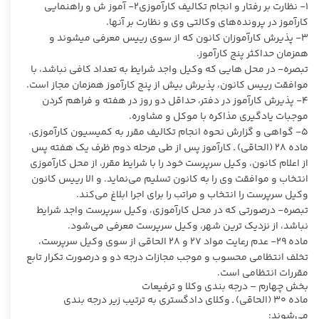
۱- نظارت بر رفتار و انجام تکالیف کارآموزی۲- آموز ش و راهنمایی
کارآموز در پرونده‌های وکالتی وی و نظارت بر آنها.
۳- پذیرش کارآموزان کانون که از سوی رییس معرفی میشوند و
همزمان حداکثر پنج کارآموز.
تبصره- در محل هایی که وکیل واجد شرایط به تعداد کافی نباشد، با
موافقت رییس کانون، پذیرش بیش از پنج کارآموز همزمان مجاز است.
۴- پذیرش کارآموز در دفتر، حداقل دو روز در هفته و فراهم کردن
موجبات یادگیری مذاکره با موکل و مشاوره.
۵- گواهی و گزارش نحوه انجام تکالیف مقرر به کمیسیون کارآموزی.
ماده ۲۸ (الحاقی) ـ کارآموز پس از طی مرحله دوم ظرف یک هفته پس
از اعلام کانون، وکیل سرپرست خود را با شرایط مقرر، از محل کارآموزی
انتخاب و موافقت وی را به کانون تسلیم می‌نماید. و الا رییس کانون
وکیل سرپرست را انتخاب و مراتب را برای اجرا ابلاغ می‌کند.
تبصره- درصورتی که در محل کارآموزی، وکیل سرپرست واجد شرایط
نباشد، از نزدیک ترین شهر، وکیل سرپرست معرفی می‌شود.
ماده ۲۹- عدم رعایت مواد ۲۷ و ۲۸ الحاقی از سوی وکیل سرپرست،
تخلف انتظامی محسوب و موجب مجازات درجه دو و درصورت تکرار تابع
مقررات انتظامی است.
بخش چهارم – درجه بندی وکلا و ترفیعات
ماده ۳۰ (الحاقی) ـ وکلای دادگستری به ترتیب زیر درجه بندی
می‌شوند: