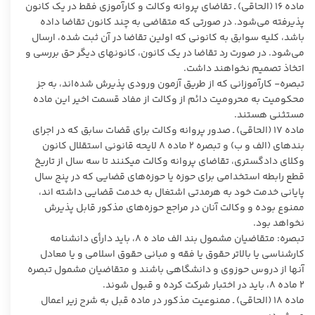
ماده ۱۶ (الحاقی) ـ تقاضای پروانه وکالت و کارآموزی فقط در یک کانون
پذیرفته می‌شود. در صورتی که متقاضی به چند کانون تقاضا داده
باشد، کلیه سوابق به کانونی که اولین تقاضا در آن ثبت شده، ارسال
می‌شود. در صورت رد تقاضا در یک کانون، کانونهای دیگر حق بررسی و
اتخاذ تصمیم نخواهند داشت.
تبصره- کارآموزانی که از طریق آزمون ورودی پذیرش شده‌اند، به جز
محکومیت به محرومیت دائم از وکالت از مفاد قسمت اخیر این ماده
مستثنی هستند.
ماده ۱۷ (الحاقی) ـ صدور پروانه وکالت برای قضات سابق که در اجرای
بندهای (الف و ب) و تبصره ۲ ماده ۸ لایحه قانونی استقلال کانون
وکلای دادگستری، تقاضای پروانه وکالت میکنند تا سه سال از تاریخ
قطع رابطه استخدامی برای حوزه یا حوزه‌های قضایی که در پنج سال
پایانی خدمت خود به هرمدتی اشتغال به خدمت قضایی داشته اند،
ممنوع بوده و وکالت آنان در مراجع حوزه‌های مذکور قابل پذیرش
نخواهد بود.
تبصره: متقاضیان مشمول بند الف ماد ه ۸، باید دارأی دانشنامه
کارشناسی یا بالاتر حقوق یا فقه و مبانی حقوق اسلامی و یا معادل
آنها از دروس حوزوی و دانشگاهی باشند و متقاضیان مشمول تبصره
۲ ماده ۸، باید در اختبار شرکت کرده و قبول شوند.
ماده ۱۸ (الحاقی) ـ ممنوعیت مذکور در ماده قبل به شرح زیر اعمال