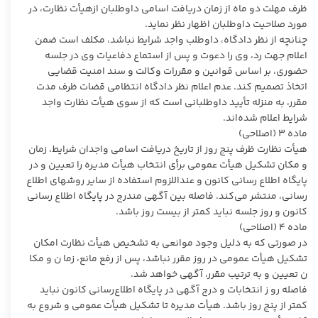
ظرف مهلت دو ماه از زمان دریافت اسامی داوطلبان ازهیأت نظارت، در
مورد صلاحیت داوطلبان اظهار نظر نماید.
چنانچه از نظر دادگاه، داوطلب واجد شرایط نباشد، مکلف است ضمن
اعلام جهت رد، وی را دعوت و پس از استماع دفاعیات وی در جلسه
حضوری، بر اساس قوانین و مقررات وکالت و سند امنیت قضایی
اتخاذ تصمیم کند. عدم اعلام نظر دادگاه انتظامی قضات ظرف مدت
مقرر، به منزله تأیید داوطلبانی است که از سوی هیأت نظارت واجد
شرایط اعلام شده‌اند.
ماده ۳ (اصلاحی)
هیأت نظارت ظرف پنج روز از تاریخ دریافت اسامی واجدان شرایط، زمان
و مکان تشکیل هیأت عمومی برأی انتخاب هیأت مدیره را تعیین و در
پایگاه اطلاع رسانی کانون و عنداللزوم استفاده از سایر روشهای اطلاع
رسانی، منتشر می‌کند. فاصله بین آگهی مندرج در پایگاه اطلاع رسانی
کانون و روز جلسه نباید کمتر از بیست روز باشد.
ماده ۴ (اصلاحی)
در صورتی که به دلیل وجود موانعی به تشخیص هیأت نظارت امکان
تشکیل هیأت عمومی در روز مقرر نباشد، پس از رفع مانع، زما ن و مکا
ن تعیین و به ترتیب مقرر، آگهی خواهد شد.
فاصله رو ز انتخابات و درج آگهی در پایگاه اطلاع‌رسانی کانون نباید
کمتر از پنج روز باشد. هیأت مدیره تا تشکیل هیأت عمومی و شروع به