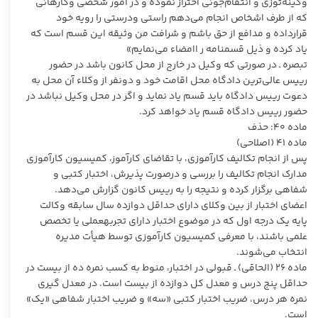
وکینه‌توزی و انتقام‌جوئی احتراز نموده و در امور شخصی وکارهائی
که از طرف اشخاص انجام می‌دهم راستی ودرستی را رویه خود
قرارداده و مدافع از حق باشم و شرافت من وثیقه این قسم است که
یاد کرده و ذیل قسمنامه ر اامضاء می‌نمایم»
تبصره ـ در صورتی که وکیل در خارج از محل کانون باشد در حضور
رییس عالی‌ترین دادگاه محل اقامت خود و دونفر از وکلاء آن محل به
دعوت رییس دادگاه باید قسم یاد نماید و اگر در محل وکیل نباشد در
حضور رییس دادگاه قسم یاد خواهد کرد.
ماده ۴۰: حذف
ماده ۴۱ (اصلاحی)
پس از انجام تکالیف کارآموزی، با تقاضای کارآموز، کمیسیون کارآموزی
مدارک انجام تکالیف را بررسی و درصورت پذیرش، اختبار کتبی و
شفاهی برگزار کرده و نتیجه را به رییس کانون گزارش می‌دهد.
اعضای اختبار از بین وکلای دارای حداقل دوازده سال سابقه وکالت
پایه یک درجه اول که در موضوع اختبار دارای تجربهعملی یا تخصص
علمی باشند، با معرفی کمیسیون کارآموزی توسط هیأت مدیره
انتخاب می‌شوند.
ماده ۲۶ (الحاقی) ـ قبولی در اختبار، منوط به کسب نمره ده از بیست در
حداقل پنج درس و معدل کل دوازده از بیست است. در معدل گیری
نمره هر درس، ضریب اختبار کتبی «سه» و ضریب اختبار شفاهی «یک»
است.