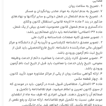
قضایی
۶ . تصریح به سلامت روان
۷. تصریح به عدم اعتیاد به مواد مخدر، روانگردان و مسکر
۸ . تصریح به عدم اشتغال در شغل دولتی و سایر ارگانها و نهادهای
مذکور در بند ۲ ماده ۱۰ لایحه قانونی استقلال کانون وکلای
دادگستری و عدم شمول قانون ممنوعیت تصدی بیش از یک شغل.
ماده ۳۲ (اصلاحی) تقاضانامه باید دارای ضمائم زیر باشد:
۱ . تصویر مصدق کلیه صفحات شناسنامه و کارت ملی
۲ . تصویر مصدق دانشنامه کارشناسی و تأییدیه آن از دانشگاه و مرکز
آموزش عالی صادرکننده دانشنامه. تاریخ فارغ‌التحصیلی باید قبل از
تاریخ ثبت نام آزمون ورودی باشد.
۳ . تصویر مصدق کارت پایان خدمت یا معافیت دائم از خدمت وظیفه
عمومی. تاریخ پایان خدمت یا معافیت باید قبل از تاریخ ثبت نام آزمون
ورودی باشد.
۴. ارائه گواهی سلامت روان از یکی از مراکز مشاوره مورد تأیید کانون.
۵ . چهار قطعه عکس
ماده ۱۳ (الحاقی) ـ متقاضیان قبول شده در آزمون، باید در موعدی که
از سوی کانون تعیین و اعلام میشود، فرم تقاضانامه را تکمیل و
ضمائم آن را تحویل دهند. قبولی افرادی که ظرف سه ماه از انقضای
موعد مقرر، نسبت به تکمیل فرم تقاضانامه، ارائه مدارک و رفع نقص از
پرونده اقدام نکنند، کان‌لم‌یکن خواهد شد. برای جایگزینی،