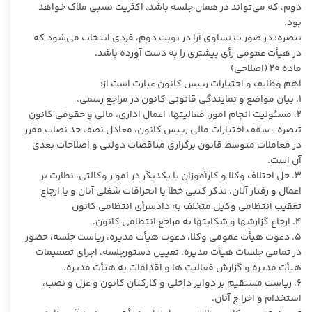
دوم، که می‌تواند در همان جلسه باشد، اکثریت نسبی ملاک خواهد
بود.
تبصره: در صور ت تساوی آرا در نوبت دوم، فردی انتخاب می‌شود که
در هیأت عمومی رأی بیشتری را به دست آورده باشد.
ماده ۲۰ (اصلاحی)
اهم وظایف و اختیارات رییس کانون عبارت است از:
۱. بیان مواضع و نمایندگی قانونی کانون در مراجع رسمی.
۲. مسئولیت انجام امور، فعالیتها، اعمال اداری، مالی و حقوقی کانون
تبصره- سقف اختیارات مالی رییس کانون، معادل نصف حد نصاب مقرر
در معاملات متوسط قانون برگزاری مناقصات دولتی و اصلاحات بعدی
آن است.
۳. حل اختلاف وکلا و کارآموزان با یکدیگر در امو ر وکالتی، نظارت بر
اعمال و رفتار آنان، تذکر کتبی خطا یا انحرافات شغلی آنان و یا ارجاع
تعقیب انتظامی وکیل متخلف به دادسرأی انتظامی کانون
۴. ارجاع گزارشها و شکایتها به مراجع انتظامی کانون.
۵. دعوت هیأت عمومی وکلا، دعوت هیأت مدیره، ریاست جلسه، حضور
در تمامی جلسات هیأت مدیره، تعیین دستورجلسه، اجرای تصمیمات
هیأت مدیره و گزارش فعالیت ها و اقدامات به هیأت مدیره.
۶. ریاست مستقیم بر دوایر داخلی و کارکنان کانون و عزل و نصب،
استخدام و اخرا ج آنان.