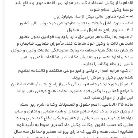
اقدام یا از وکیل استفاده کند. در موارد زیر اقامه دعوی و دفاع باید
توسط وکیل انجام شود:
۱-۱- کلیه دعاوی مالی بیش از سه میلیارد ریال
۲-۱- دعاوی قابل فرجام و تجدید نظرخواهی در دیوان عالی کشور
۳-۱- دعاوی راجع به اموال غیر منقول
۲. متهم به ارتکاب هر جرمی حق دارد با رعایت قوانین بدون حضور
اشخاص ثالث با وکیل خود ملاقات کند. مأموران قضایی، ضابطان و
کارکنان ندامتگاهها موظف به رعایت محرمانگی ملاقات وکیل و موکل
بوده و اجازه تجسس و تفتیش مکاتبات و مکالمات تلفنی و امور
ناشی از رابطه وکالت را ندارند.
۳. کلیه مراجع اعم از دولتی و غیر دولتی مکلفند وکالتنامه تنظیم
شده بین وکیل و موکل را بپذیرند.
۴. موکل حق دارد در جلسه رسیدگی قبل از پاسخ به سئوالات ضابطین
یا مراجع قضایی با وکیل خود مشورت نماید. هیچ مرجعی نمی تواند
این حق را از موکل سلب کند.
ماده ۳۵ (الحاقی) ـ اهم حقوق و تضمینات وکلا به شرح زیر است:
۱. وکیل حق دارد در کلیه مراجع قضا ی و شبه قضایی و اداری و سایر
نهادها ی دولتی و غیر دولتی، از حقوق موکل دفاع کند. در پرونده
هایی که حسب قانون، وکالت وکیل دادگستری منوط به تأیید قوه
قضاییه است، همه وکلایی که دارای پروانه معتبر و حداقل سه سال