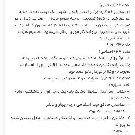
ماده ۴۲ (اصلاحی)
در صورتی که کارآموز در اختبار قبول نشود، یک نوبت تجدید دوره
خواهد شد. در دوره تجدیدی، مرحله سوم ماده۳۶ اصلاحی تکرار و در
صورت مردود شدن در دومین اختبار، با اعلا م کمیسیون کارآموزی و
تأیید هیأت مدیره، پروانه کارآموزی ابطال می‌شود. تصمیم هیأت
مدیره قطعی است.
ماده ۴۳. حذف
ماده ۴۴ (اصلاحی)
به کارآموزانی که در اختبار قبول شده و سوگند یادکنند، پروانه
وکالت پایه یک درجه دوم داده می‌شود و تا قبل از آن از امتیازات
مربوط به وکلا برخوردار نخواهند بود.
ماده ۲۷ (الحاقی) ـ شرایط و وظایف وکیل سرپرست
الف- شرایط:
۱- حداقل سه سال سابقه وکالت پایه یک درجه اول و داشتنپ روانه
تمدید شده.
۲- نداشتن محکومیت انتظامی درجه چهار و بالاتر.
۳- نداشتن سوء شهرت.
۴- داشتن دفتر دایر و متناسب و اشتغال مستمر در محل تعیین شده
در پروانه.
ب- وظایف: