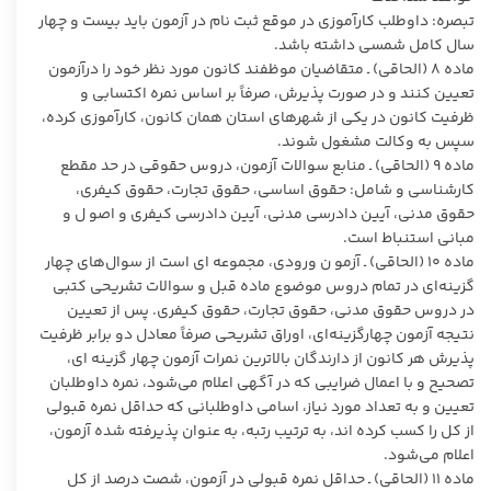
تبصره: داوطلب کارآموزی در موقع ثبت نام در آزمون باید بیست و چهار
سال کامل شمسی داشته باشد.
ماده ۸ (الحاقی) ـ متقاضیان موظفند کانون مورد نظر خود را درآزمون
تعیین کنند و در صورت پذیرش، صرفاً بر اساس نمره اکتسابی و
ظرفیت کانون در یکی از شهرهای استان همان کانون، کارآموزی کرده،
سپس به وکالت مشغول شوند.
ماده ۹ (الحاقی) ـ منابع سوالات آزمون، دروس حقوقی در حد مقطع
کارشناسی و شامل: حقوق اساسی، حقوق تجارت، حقوق کیفری،
حقوق مدنی، آیین دادرسی مدنی، آیین دادرسی کیفری و اصو ل و
مبانی استنباط است.
ماده ۱۰ (الحاقی) ـ آزمو ن ورودی، مجموعه ای است از سوال‌های چهار
گزینه‌ای در تمام دروس موضوع ماده قبل و سوالات تشریحی کتبی
در دروس حقوق مدنی، حقوق تجارت، حقوق کیفری. پس از تعیین
نتیجه آزمون چهارگزینه‌ای، اوراق تشریحی صرفاً معادل دو برابر ظرفیت
پذیرش هر کانون از دارندگان بالاترین نمرات آزمون چهار گزینه ای،
تصحیح و با اعمال ضرایبی که در آگهی اعلام می‌شود، نمره داوطلبان
تعیین و به تعداد مورد نیاز، اسامی داوطلبانی که حداقل نمره قبولی
از کل را کسب کرده اند، به ترتیب رتبه، به عنوان پذیرفته شده آزمون،
اعلام می‌شود.
ماده ۱۱ (الحاقی) ـ حداقل نمره قبولی در آزمون، شصت درصد از کل