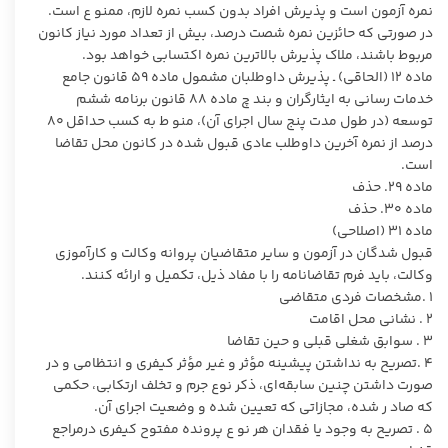
نمره آزمون است و پذیرش افراد بدون کسب نمره لازم، ممنو ع است.
در صورتی که حائزین نمره شصت درصد، بیش از تعداد مورد نیاز کانون
مربوط باشند، ملاک پذیرش بالاترین نمره اکتسابی خواهد بود.
ماده ۱۲ (الحاقی) ـ پذیرش داوطلبان مشمول ماده ۵۹ قانون جامع
خدمات رسانی به ایثارگران و بند چ ماده ۸۸ قانون برنامه ششم
توسعه (در طول مدت پنج سال اجرای آن)، منو ط به کسب حداقل ۸۰
درصد از نمره آخرین داوطلب عادی قبول شده در کانون محل تقاضا
است.
ماده ۲۹. حذف
ماده ۳۰. حذف
ماده ۳۱ (اصلاحی)
قبول شدگان در آزمون و سایر متقاضیان پروانه وکالت و کارآموزی
وکالت، باید فرم تقاضانامه را با مفاد ذیل، تکمیل و ارائه کنند.
۱ .مشخصات فردی متقاضی
۲ . نشانی محل اقامت
۳ . سوابق شغلی قبلی و حین تقاضا
۴ .تصریح به نداشتن پیشینه مؤثر و غیر مؤثر کیفری و انتظامی و در
صورت داشتن چنین سابقه‌ای، ذکر نوع جرم و تخلف ارتکابی، حکمی
که صاد ر شده، مجازاتی که تعیین شده و وضعیت اجرای آن.
۵ . تصریح به وجود یا فقدان هر نو ع پرونده مفتوح کیفری درمراجع