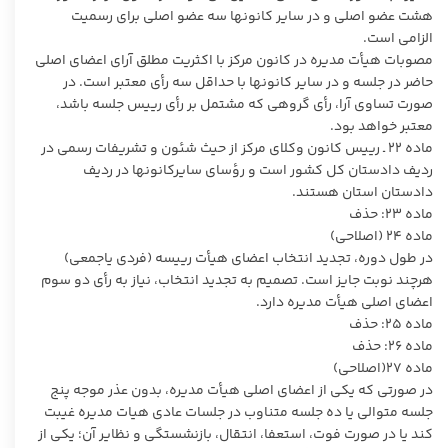
هشت عضو اصلی و در سایر کانونها سه عضو اصلی برای رسمیت
الزامی است.
مصوبات هیأت مدیره در کانون مرکز با اکثریت مطلق آرای اعضای اصلی
حاضر در جلسه و در سایر کانونها با حداقل سه رأی معتبر است. در
صورت تساوی آرا، رأی گروهی که مشتمل بر رأی رییس جلسه باشد،
معتبر خواهد بود.
ماده ۲۲ ـ رییس کانون وکلای مرکز از حیث شئون و تشریفات رسمی در
ردیف دادستان کل کشور است و رؤسای سایرکانونها در ردیف
دادستان استان هستند.
ماده ۲۳: حذف
ماده ۲۴ (اصلاحی)
در طول دوره، تجدید انتخاب اعضای هیأت رییسه (فردی یاجمعی)
هرچند نوبت جایز است. تصمیم به تجدید انتخاب، نیاز به رأی دو سوم
اعضای اصلی هیأت مدیره دارد.
ماده ۲۵: حذف
ماده ۲۶: حذف
ماده ۲۷(اصلاحی)
در صورتی که یکی از اعضای اصلی هیأت مدیره، بدون عذر موجه پنج
جلسه متوالی یا ده جلسه متناوب در جلسات عادی هیات مدیره غیبت
کند یا در صورت فوت، استعفا، انتقال، بازنشستگی و نظایر آن؛ یکی از