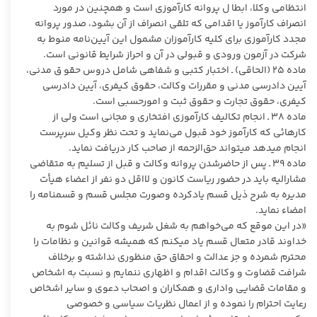
انتظامی وکلا، ابطا ل پروانه کارآموزی است و همچنین در مورد
انصراف کارآموز یا اقدامی که تلقی انصراف از آن بشود، صدور پروانه
مجدد کارآموزی برای کلیه کارآموزان مشمول این آیین‌نامه منوط به
شرکت در آزمون ورودی و قبولی در آن و احراز شرایط قانونی است.
ماده ۲۵ (الحاقی) ـ اختبار کتبی و شفاهی شامل دروس حقو ق مدنی،
آیین دادرسی مدنی و مقررات وکالت، حقوق کیفری، آیین دادرسی
کیفری، حقوق تجارت و حقوق ثبت و امورحسبی است.
ماده ۳۸ ـ انجام تکالیف کارآموزی افتخاری و مجانی است ولی از
کارهائی که کارآموز خود قبول می‌نماید و تحت نظر وکیل سرپرست
انجام میدهد میتواند حق‌الزحمه از صاحب کار دریافت نماید.
ماده ۳۹ ـ پس از حاضرشدن پروانه وکالت و قبل از تسلیم به متقاضی
مشارالیه باید در حضور ریاست کانون و لااقل دو نفر از اعضاء هیأت
مدیره به شرح ذیل قسم یادکرده وصورت مجلس قسم و قسمنامه را
امضاء نماید.
«در این موقع که می‌خواهم به شغل شریف وکالت نائل شوم به
خداوند قادر متعال قسم یاد میکنم که همیشه قوانین و نظامات را
محترم شمرده و جز عدالت و احقاق حق منظوری نداشته و برخلاف
شرافت قضاوت و وکالت اقدام و اظهاری ننمایم و نسبت به اشخاص
و مقامات قضایی واداری و همکاران و اصحاب دعوی و سایر اشخاص
رعایت احترام را نموده و از اعمال نظریات سیاسی و خصوصی