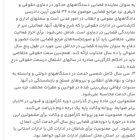
به عنوان نماینده قضایی دستگاههای مذکور در دعاوی حقوقی و
کیفری نزد مراجع قضایی موضوع ماده ۳۲ قانون آیین دادرسی
دادگاههای عمومی و انقلاب در امور مدنی است و سمتهای اداری و
کارشناسی در ادارات حقوقی را که شرح وظایف آنها، فعالیتی غیر از
نمایندگی قضایی در دعاوی است، شامل نمی‌شود. برأی احراز فعالیت
عملی، متقاضی باید آرا و صورتجلسه‌های مرجع قضایی مثبت حضور و
دفاع به عنوان نماینده قضایی در حداقل سی مورد در طول پنج سال
متوالی یا ده سال متناوب ارائه کند. همچنین سمت حقوقی متقاضی
باید در احکام کارگزینی صادره در سالهای اشتغال درسمت حقوقی درج
شده باشد.
۳. سی سال کامل شمسی خدمت در دستگاههای دولتی و وابسته به
دولت و نهادهای انقلابی و نیروهای مسلح و بازنشستگی در آنها.
سنوات ارفاقی پیش‌بینی شده در قوانین و مقررات مختلف، جزء سی
سال خدمت محاسبه نمی‌شود.
مشمولین این ماده پس از گذراندن دوره کارآموزی و قبولی در اختبار،
برابر ضوابط، پروانه وکالت پایه یک درجه دوم دریافت می‌کنند.
تبصره: ممنوعیت صدور پروانه کارآموزی و وکالت برأی مشمولین این
ماده در حوزه یا حوزه‌های قضایی پنج سال آخر خدمت آنان، اعما ل
می‌شود. این ممنوعیت برأی شاغلان در ادارات کل یا ادارات استانی یا
کشوری، در استان محل استقرار ادارات مذکور خواهد بود.