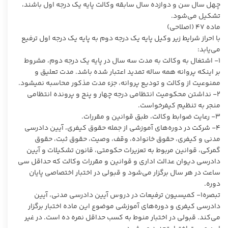
چهل سال سن و دوازده سال سابقه وکالت پایه یک درجه اول باشند،
تشکیل می‌شود.
ماده ۴۷ (اصلاحی)
با احراز شرایط زیر وکیل پایه یک درجه دوم به پایه یک درجه اول ترفیع
می‌یابد:
۱- اشتغال به وکالت به مدت سه سال در پایه یک درجه دوم، مشروط
بر اینکه پروانه همه ساله تمدید اعتبار شده باشد. مدت تعلیق و
ممنوعیت از وکالت و تودیع پروانه، جزء مدت مذکور محاسبه نمیشود.
۲- نداشتن محکومیت انتظامی درجه چهار و پنج و پرونده انتظامی
منجر به تنظیم کیفرخواست.
۳- رعایت ضوابط وکالت، طبق قوانین و مقررات.
۴- شرکت در دوره‌های آموزشی از جمله حقوق کیفری، آیین دادرسی
مدنی و کیفری، حقوق خانواده، وقف، وصیت، حقوق ثبت، حقوق
گمرکی، قوانین مربوط به تعزیرات حکومتی، قانون تشکیلات و آیین
دادرسی دیوان عدالت اداری و قوانین و مقررات وکالت که حداقل سی
ساعت در هر سال برگزار می‌شود و قبولی در اختبار اختصاصی پایان
دوره.
تبصره۱- کمیسیون ترفیعات در دروس آیین دادرسی مدنی، آیین
دادرسی کیفری و دوره‌های آموزشی موضوع این ماده اختبار برگزار
می‌کند. قبولی در اختبار منوط به کسب حداقل نمره ده است. در غیر