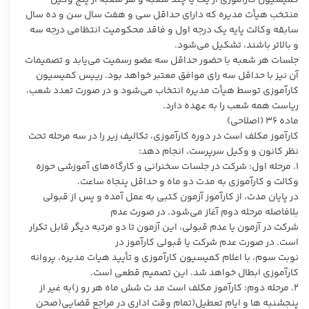
منتخب هیأت مدیره که دارای حداقل سی و هفت سال سن و ده سال
سابقه وکالت پایه یک درجه اول و فاقد محکومیت انتظامی درجه سه
و بالاتر باشند، تشکیل می‌شود.
جلسات هر شعبه با حضور حداقل سه عضو رسمیت می‌یابد و تصمیمات
آن نیز با حداقل سه رای موافق معتبر خواهد بود. رییس کمیسیون
کارآموزی توسط هیأت مدیره انتخاب می‌شود و در صورت تعدد شعب،
ریاست همه شعب را به عهده دارد.
ماده ۳۶ (اصلاحی)
کارآموز مکلف است در دوره کارآموزی، تکالیف زیر را در سه مرحله تحت
نظر کانون و وکیل سرپرست، انجام دهد:
۱. مرحله اول: شرکت در جلسات سخنرانی و کارگاه‌های آموزشی حوزه
وکالت و کارآموزی به مدت دو ماه و حداقل پنجاه ساعت.
در پایان مدت، از کارآموز آزمون کتبی به عمل آمده و پس از قبولی
بلافاصله مرحله دوم آغاز می‌شود. در صورت عدم
شرکت در آزمون یا عدم قبولی، این آزمون تا دو مرتبه دیگر قابل تکرار
است. در صورت عدم شرکت یا قبولی کارآموز در
نوبت سوم، با اعلام کمیسیون کارآموزی و تأیید هیات مدیره، پروانه
کارآموزی ابطال خواهد شد. این تصمیم قطعی است.
۲. مرحله دوم: کارآموز مکلف است مد ت شش ماه هر رو ز)به غیر از
پنجشنبه ها و ایام تعطیل(تمام وقت اداری در مراجع قضایی(صحن