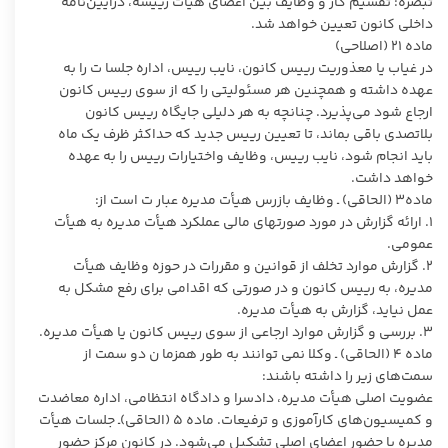
تبصره: تقسیم کار و وظایف بین اعضای هیأت رییسه، درآیین‌نامه
داخلی کانون تعیین خواهد شد.
ماده ۲۱ (اصلاحی)
در غیاب یا معذوریت رییس کانون، نایب رییس، اداره جلسا ت را به
عهده داشته و همچنین هر مسئولیتی را که از سوی رییس کانون
ارجاع شود می‌پذیرد. چنانچه به هر دلیلی جایگاه رییس کانون
بلاتصدی باقی بماند، تا تعیین رییس جدید که حداکثر ظرف یک ماه
باید انجام شود، نایب رییس، وظایف واختیارات رییس را به عهده
خواهد داشت.
ماده۳ (الحاقی) ـ وظایف بازرس هیأت مدیره عبار ت است از:
۱. ارائه گزارش در مورد صورتهای مالی عملکرد هیأت مدیره به هیأت
عمومی.
۲. گزارش موارد تخلف از قوانین و مقررات در حوزه وظایف هیأت
مدیره، به رییس کانون و در صورتی که اقدامی برای رفع مشکل به
عمل نیاید، گزارش به هیأت مدیره.
۳. بررسی و گزارش موارد ارجاعی از سوی رییس کانون یا هیأت مدیره.
ماده ۴ (الحاقی) ـ وکلا نمی توانند به طور همزما ن دو سمت از
سمت‌های زیر را داشته باشند:
عضویت اصلی هیأت مدیره، دادسرا و دادگاه انتظامی، اداره معاضدت
و کمیسیون‌های کارآموزی و ترفیعات. ماده ۵ (الحاقی)ـ جلسات هیأت
مدیره با حضور اعضای اصلی تشکیل می‌شود. در کانون مرکز حضور