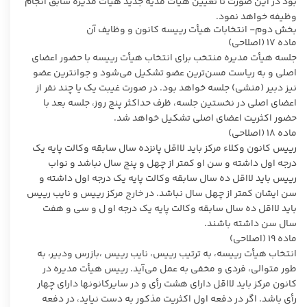
بود در این صورت تا تعیین هیأت مدیه جدید هیأت مدیره سابق انجام
وظیفه خواهد نمود.
بخش دوم- انتخابات هیأت رییسه کانون و وظایف آن
ماده ۱۷ (اصلاحی)
جلسه هیأت مدیره منتخب برای انتخاب هیأت رییسه با حضور اعضای
اصلی و به ریاست مسن‌ترین عضو تشکیل می‌شود و جوانترین عضو
نیز دبیر (منشی) جلسه خواهد بود. در صورت غیبت یک یا چند نفر از
اعضای اصلی در نخستین جلسه، ظرف حداکثر پنج روز، جلسه بعد با
حضور اکثریت اعضای اصلی تشکیل خواهد شد.
ماده ۱۸ (اصلاحی)
رییس کانون وکلاء مرکز باید لااقل پانزده سال سابقه وکالت پایه یک
درجه اول داشته و سن او کمتر از چهل و پنج سال نباشد و نواب
رییس باید لااقل ده سال سابقه وکالت پایه یک درجه اول داشته و
سن ایشان کمتر از چهل سال نباشد. در خارج مرکز رییس و نایب رییس
باید لااقل ده سال سابقه وکالت پایه یک درجه او ل و سی و هفت
سال سن داشته باشند.
ماده ۱۹ (اصلاحی)
انتخاب هیأت رییسه، به ترتیب رییس، نایب رییس ،بازرس ودبیر، به
طور متوالی، فردی و مخفی به عمل می‌آید. رییس هیأت مدیره در
کانون مرکز باید لااقل دارای هشت رأی و در سایرکانونها دارای چهار
رأی باشد. اگر در دفعه اول اکثریت مذکور به دست نیاید، در دفعه