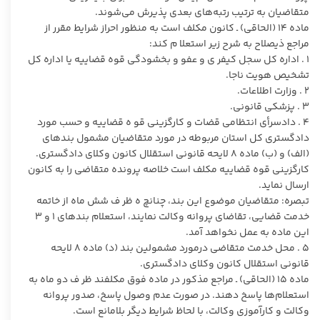
متقاضیان به ترتیب رتبه‌های بعدی پذیرش می‌شوند.
ماده ۱۴ (الحاقی) ـ کانون مکلف است به منظور احراز شرایط مقرر از
مراجع ذیصلاح به شرح زیر استعلا م کند:
۱ . اداره کل سجل کیفر ی و عفو و بخشودگی قوه قضاییه یا اداره کل
تشخیص هویت ناجا.
۲ . وزارت اطلاعات.
۳ . پزشکی قانونی.
۴ . دادسرأی انتظامی قضات و کارگزینی قو ه قضاییه و حسب مورد
دادگستری کل استان مربوطه در مورد متقاضیان مشمول بندهای
(الف) و (ب) ماده ۸ لایحه قانونی استقلال کانون وکلای دادگستری.
کارگزینی قوه قضاییه مکلف است خلاصه پرونده متقاضی را به کانون
ارسال نماید.
تبصره: متقاضیان موضوع این بند، چنانچ ه ظر ف شش ماه از خاتمه
خدمت قضایی، تقاضای پروانه وکالت نمایند، استعلام بندهای ۱ و ۳
این ماده به عمل نخواهد آمد.
۵ . محل خدمت متقاضی درمورد مشمولین بند (د) ماده ۸ لایحه
قانونی استقلال کانون وکلای دادگستری.
ماده ۱۵ (الحاقی) ـ مراجع مذکور در ماده فوق مکلفند ظر ف دو ماه به
استعلام‌ها پاسخ دهند. در صورت عدم وصول پاسخ، صدور پروانه
وکالت و کارآموزی وکالت، با لحاظ شرایط دیگر بلامانع است.