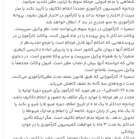
شفاهی یا عدم قبولی، مرحله سوم به ترتیب مقرر تجدید میشود.
چنانچه کمیسیون کارآموزی مجدداً انجام تکالیف را تأیید نکند یا عذر
غیبت از اختبار را موجه نداند و یا کارآموز در اختبار قبول نشود، پروانه
کارآموزی به نحو مندرج در بند ۲، ابطال خواهد شد.
تبصره ۱: کارآموزان در دوره سوم می‌توانند تحت نظر وکیل سرپرست،
وکالت حداکثر تا پنج پرونده را در ماه قبول کنند. وکالت کارآموزا ن در
پرونده‌هایی که احکام آنها قابل فرجام است یا مرجع تجدیدنظر از
احکام آنها دیوان عالی کشور است و یا پذیرش اعاده دادرسی کیفری،
منفرداً یا به همراه وکیل سرپرست و سایر وکلا ممنوع است. در دعاوی
مالی که خواسته آنها بیش از نصاب مقرر است، قبول وکالت مجتمعاً با
وکیل سرپرست بلامانع است.
تبصره ۲: کارآموزانی که طبق قانون نصف مدت مقررکارآموزی می‌کنند،
مدت دوره‌های سه گانه به نصف کاهش می‌یابد.
ماده ۲۲ (الحاقی)- در هر مورد که کارآموز برأی شروع دوره اولیه یا
مجدد در هر مرحله یا موارد دیگر مکلف به حضور و انجام تکالیف باشد،
چنانچه حداکثر تا یک ما ه از تاریخ اعلام، دوره مربو ط را شرو ع نکند یا
تا یک ماه پس از پایان دوره، خاتمه آن را اعلام و مدارک مربوطه را
تحویل ندهد، به منزله عدم انجام تکلیف است. مگر اینکه تأخیر،
حداکثر به مدت ۳ ماه با موافقت کمیسیون کارآموزی یا در موارد
پزشکی
حداکثر شش ماه با تایید پزشک معتمد کانون باشد یا کانون در شروع