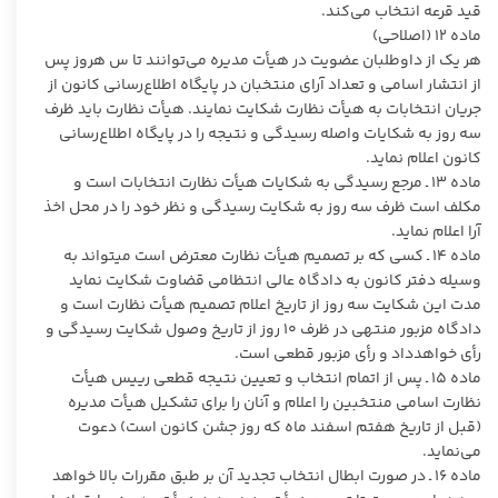
قید قرعه انتخاب می‌کند.
ماده ۱۲ (اصلاحی)
هر یک از داوطلبان عضویت در هیأت مدیره می‌توانند تا س هروز پس
از انتشار اسامی و تعداد آرای منتخبان در پایگاه اطلاع‌رسانی کانون از
جریان انتخابات به هیأت نظارت شکایت نمایند. هیأت نظارت باید ظرف
سه روز به شکایات واصله رسیدگی و نتیجه را در پایگاه اطلاع‌رسانی
کانون اعلام نماید.
ماده ۱۳ ـ مرجع رسیدگی به شکایات هیأت نظارت انتخابات است و
مکلف است ظرف سه روز به شکایت رسیدگی و نظر خود را در محل اخذ
آرا اعلام نماید.
ماده ۱۴ ـ کسی که بر تصمیم هیأت نظارت معترض است میتواند به
وسیله دفتر کانون به دادگاه عالی انتظامی قضاوت شکایت نماید
مدت این شکایت سه روز از تاریخ اعلام تصمیم هیأت نظارت است و
دادگاه مزبور منتهی در ظرف ۱۰ روز از تاریخ وصول شکایت رسیدگی و
رأی خواهدداد و رأی مزبور قطعی است.
ماده ۱۵ ـ پس از اتمام انتخاب و تعیین نتیجه قطعی رییس هیأت
نظارت اسامی منتخبین را اعلام و آنان را برای تشکیل هیأت مدیره
(قبل از تاریخ هفتم اسفند ماه که روز جشن کانون است) دعوت
می‌نماید.
ماده ۱۶ ـ در صورت ابطال انتخاب تجدید آن بر طبق مقررات بالا خواهد