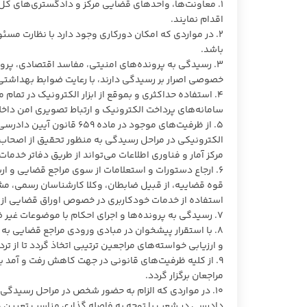
۱. معاونت‌ها، واحد‌های قضایی مرکز و دادگستری‌های کل،
اقدام نمایند.
۲. در مواردی که امکان دورکاری وجود دارد با نظارت مسئو
باشد.
۳. رسیدگی به پرونده‌های امنیتی، مفاسد اقتصادی، پرو
خصوصی اصرار بر رسیدگی دارند، با رعایت ضوابط بهداشتی، 
۴. استفاده حداکثری و بموقع از ابزار الکترونیک در تمام 
سامانه‌های پرداخت الکترونیک و ارتباط تصویری امن داخل
۵. از ظرفیت‌های موجود در 
الکترونیکی در مراحل رسیدگی به منظور تحقیق از اصحاب 
مرکز آمار و فناوری اطلاعات می‌تواند از طریق دفاتر خدمات
۶. ارجاع دستورات و استعلامات از سوی مراجع قضایی و ار
قوه قضاییه، از قبیل ضابطان، وکلا کارشناسان رسمی، مش
استفاده از خدمات خودکاربری در خصوص اوراق قضایی از
۷. رسیدگی به پرونده‌ها و اجرای احکام با موضوعات غیر ضروری مانند تخلیه به زمان پس از شرایط اضطراری موکول شود.
۸. با استقرار پیشخوان در مبادی ورودی مراجع قضایی به ص
و ارزیابی خواسته‌های مراجعین ترتیبی اتخاذ گردد تا از 
۹. از کلیه ظرفیت‌های قانونی در جهت کاهش رفت و آمد ب
مراجعان برگزار گردد.
۱۰. در مواردی که الزام به حضور شخص در مراحل رسیدگی 
دادرسی در شعب با توجه به فاصله گذاری مناسب تعیین و 