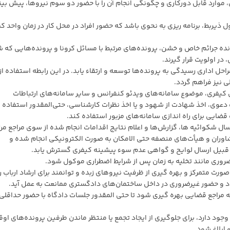
 موارد قابل دورکاری و چگونگی انجام آن را با حضور دو سوم نیروها، پیش بین
ل ذیربط، برنامه ریزی به نحوی باشد که حضور افراد در محل کار در زمان واحد کم
نده جرائم خاص و خشن، پرونده‌های مرتبط با مسائل کرونا و پرونده‌هایی که 
در اولویت قرار گیرند.
مراحل اداری رسیدگی به پرونده‌ها توسعه و ارتقاء یابد. در این رابطه استفاده از
ی نیز فراهم گردد.
ماده ۶۵۹ قانون آیین دادرسی کیفری، موضوع سامانه‌های ویدئو کنفرانس و سایر سامانه‌های ارتباطات
دعوی، اخذ شهادت از شهود و یا اخذ نظرات کارشناسی، حتی‌المقدور استفاده 
 قضایی برای راه اندازی سامانه‌های مزبور استفاده کند.
سال شکوائیه ها، گزارش‌ها و اعلام نتایج اقدامات انجام شده از سوی مراجع مرت
اوران و هیأت‌های منصفه حتی الامکان به صورت الکترونیکی انجام شده و
 قبیل ارسال لوایح و گواهی عدم سوء پیشینه کیفری گسترش یابد.
ورت متمرکز و بهره گیری از ظرفیت نیرو‌های زبده و توانمند برای ارشاد ارباب 
تردد و حضور غیرضروری در داخل ساختمان‌های دادگستری ممانعت به عمل آید.
ه مراجع قضایی بهره گیری شود تا حتی المقدور جلسات دادگاه با حضور حداقلی
وجود دارد، برای جلوگیری از ایجاد تجمع یا منتظر ماندن طرفین پرونده‌های اوق
ابلاغ شود.