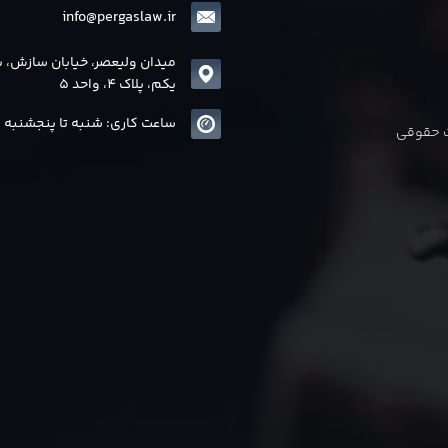
info@pergaslaw.ir
میدان ولیعصر، خیابان سازش، 
یکم، پلاک 4، واحد 5
ساعت کاری: شنبه تا پنجشنبه 8 الی17
ات حقوقی