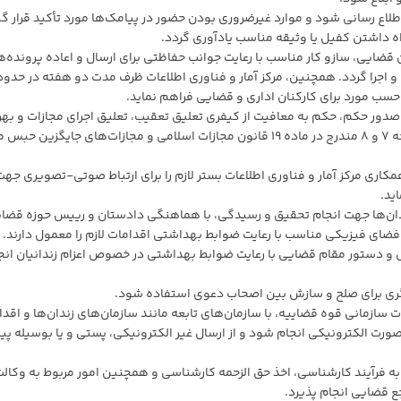
 قضایی، سازو کار مناسب با رعایت جوانب حفاظتی برای ارسال و اعاده پرونده‌
اجرا گردد. همچنین، مرکز آمار و فناوری اطلاعات ظرف مدت دو هفته در حدود
حسب مورد برای کارکنان اداری و قضایی فراهم نماید.
یق صدور حکم، حکم به معافیت از کیفری تعلیق تعقیب، تعلیق اجرای مجازات و بهر
مندی از ظرفیت‌های موجود، مانند تعیین مجازات‌های درجه ۷ و ۸ مندرج در ماده ۱۹ قانون مجازات اسلامی و مجازات‌های جایگزین 
 همکاری مرکز آمار و فناوری اطلاعات بستر لازم را برای ارتباط صوتی-تصویری جه
ید.
 زندان‌ها جهت انجام تحقیق و رسیدگی، با هماهنگی دادستان و رییس حوزه قضا
 فضای فیزیکی مناسب با رعایت ضوابط بهداشتی اقدامات لازم را معمول دارند.
ص و دستور مقام قضایی با رعایت ضوابط بهداشتی در خصوص اعزام زندانیان انج
ات سازمانی قوه قضاییه، با سازمان‌های تابعه مانند سازمان‌های زندان‌ها و اقد
صورت الکترونیکی انجام شود و از ارسال غیر الکترونیکی، پستی و یا بوسیله پ
ط به فرآیند کارشناسی، اخذ حق الزحمه کارشناسی و همچنین امور مربوط به وکالت
ع قضایی انجام پذیرد.