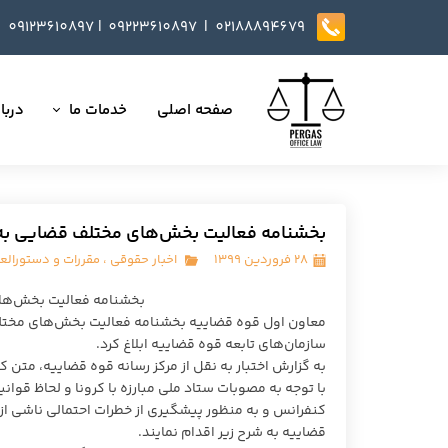
09123610897
|
0
9223610897​​​​​​​ |
02188894679
صفحه اصلی
خدمات ما
دربار
تمامی خدمات
داست
وکالت در دعاوی
تایید
بخشنامه فعالیت بخش‌‎های مختلف قضایی به‎ منظور پیشگیری از شیوع کرونا
مذاکره، تنظیم و بازب
۲۸ فروردین ۱۳۹۹
اخبار حقوقی
،
مقررات و دستورالع
ارائه خدمات مشاوره
بخشنامه فعالیت بخش‌‎های مختلف قضایی به‎ منظور پیشگیری از شیوع کرونا
داوری
سازمان‌های تابعه قوه قضاییه ابلاغ کرد.
به گزارش اختبار به نقل از مرکز رسانه قوه قضاییه، متن
انجام کلیه مسائل ثب
با توجه به مصوبات ستاد ملی مبارزه با کرونا و لحاظ قوا
کنفرانس و به منظور پیشگیری از خطرات احتمالی ناشی از
قضاییه به شرح زیر اقدام نمایند.