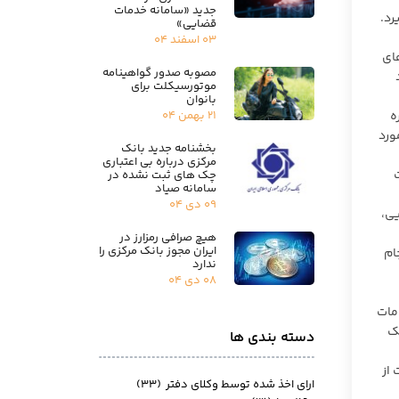
جدید «سامانه خدمات
قضایی»
۰۳ اسفند ۰۴
های
مصوبه صدور گواهینامه
موتورسیکلت برای
بانوان
۲۱ بهمن ۰۴
ه
حبس مورد
بخشنامه جدید بانک
مرکزی درباره بی اعتباری
ت
چک های ثبت نشده در
سامانه صیاد
۰۹ دی ۰۴
یی،
هیچ صرافی رمزارز در
ایران مجوز بانک مرکزی را
ام
ندارد
۰۸ دی ۰۴
امات
یک
دسته بندی ها
 از
ارای اخذ شده توسط وکلای دفتر
(۳۳)