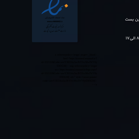
بن بست
<a referrerpolicy='origin' target='_blank'
href='https://trustseal.enamad.ir/?
id=552132&Code=anvY3EOAu5acPrYIvcMwIWV6y
0365GMj'><img referrerpolicy='origin'
src='https://trustseal.enamad.ir/logo.aspx?
id=552132&Code=anvY3EOAu5acPrYIvcMwIWV6y
0365GMj' alt='' style='cursor:pointer'
code='anvY3EOAu5acPrYIvcMwIWV6y0365GMj'>
</a>