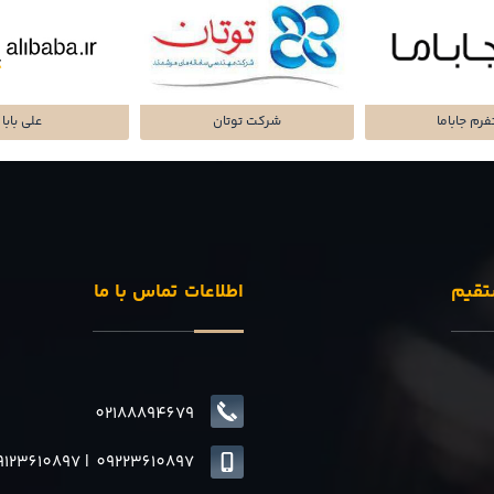
تا پرداز پرشین
شرکت سرمایه گذاری
پلتفرم میا
تقیم
اطلاعات تماس با ما
02188894679
9123610897
|
0
9223610897