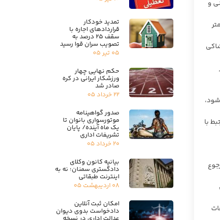
ی و
تمدید خودکار
تر
قراردادهای اجاره با
سقف ۲۵ درصد به
تصویب سران قوا رسید
شاکی
۰۵ تیر ۰۵
حکم نهایی چهار
ورزشکار ایرانی در کره
صادر شد
۲۲ خرداد ۰۵
شود،
صدور گواهینامه
موتورسواری بانوان تا
بط با
یک ماه آینده/ پایان
تشریفات اداری
۲۰ خرداد ۰۵
بیانیه کانون وکلای
رجوع
دادگستری سمنان؛ نه به
اینترنت طبقاتی
۰۸ اردیبهشت ۰۵
امکان ثبت آنلاین
ات
دادخواست بدوی دیوان
عدالت اداری در نسخه