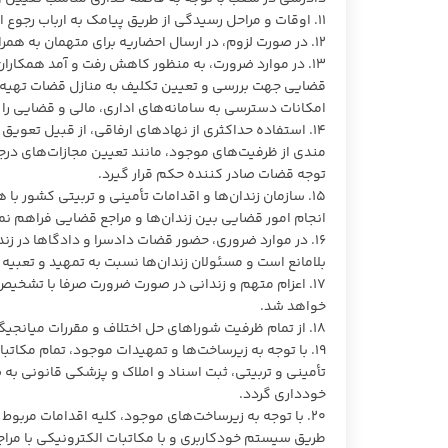
۱۱. اوقات و مراحل رسیدگی از طریق پیامک به ارباب رجوع اطلاع رسانی شود و موارد غیرضروری بودن حضور در پیامک‌ها مورد تأکید قرار گیرد.
۱۲. در صورت لزوم، در ارسال احضاریه برای متهمان به همراه داشتن کفیل یا وثیقه مناسب یادآوری گردد.
۱۳. در موارد ضرورت، به منظور کاهش رفت و آمد همکاران
قضایی جهت بررسی و تعیین تکلیف به منازل قضات تهیه و 
امکانات دسترسی به سامانه‌های اداری، مالی و قضایی را 
۱۴. استفاده حداکثری از نهاد‌های ارفاقی، از قبیل تعو
توجه قضات صادر کننده حکم قرار گیرد.
۱۵. سازمان زندان‌ها و اقدامات تأمینی و تربیتی کشور با
انجام امور قضایی بین زندان‌ها و مراجع قضایی فراهم نما
۱۶. در موارد ضروری، حضور قضات دادسرا و دادگا‌ها در
بلامانع است و مسئولان زندان‌ها نسبت به تمهید و تعبیه
۱۷. اعزام متهم و زندانی در صورت ضرورت صرفا با تشخی
خواهد شد.
۱۸. از تمام ظرفیت شورا‌های حل اختلاف و مقررات میانجیگری برای صلح و سازش بین اصحاب دعوی استفاده شود.
۱۹. با توجه به زیرساخت‌ها و تمهیدات موجود، تمام مکاتب
تأمینی و تربیتی، ثبت اسناد و املاک و پزشکی قانونی به 
خودداری گردد.
۲۰. با توجه به زیرساخت‌های موجود، کلیه اقدامات مربو
طریق سیستم خودکاربری و با مکاتبات الکترونیکی با مراج