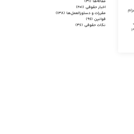
مقاله‌ها
(۳۱)
اخبار حقوقی
(۲۰۱)
زام
مقررات و دستورالعمل‌ها
(۱۳۸)
قوانین
(۹۶)
نکات حقوقی
(۴۶)
ای مربوط به صورت برخط در اختیار مراجع قضایی قرار دهد. چنانچه یکی از اصحاب دعوی مبتلا به ویروس کووید ۱۹