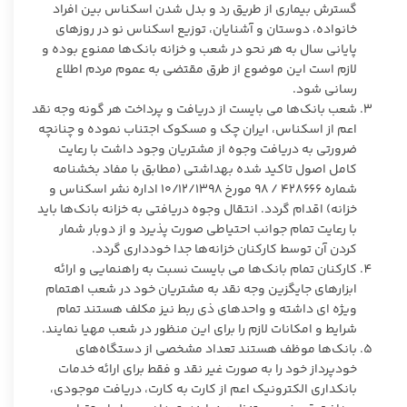
گسترش بیماری از طریق رد و بدل شدن اسکناس بین افراد
خانواده، دوستان و آشنایان، توزیع اسکناس نو در روزهای
پایانی سال به هر نحو در شعب و خزانه بانک‌ها ممنوع بوده و
لازم است این موضوع از طرق مقتضی به عموم مردم اطلاع
رسانی شود.
شعب بانک‌ها می بایست از دریافت و پرداخت هر گونه وجه نقد
اعم از اسکناس، ایران چک و مسکوک اجتناب نموده و چنانچه
ضرورتی به دریافت وجوه از مشتریان وجود داشت با رعایت
کامل اصول تاکید شده بهداشتی (مطابق با مفاد بخشنامه
شماره ۴۲۸۶۶۶ / ۹۸ مورخ ۱۰/۱۲/۱۳۹۸ اداره نشر اسکناس و
خزانه) اقدام گردد. انتقال وجوه دریافتی به خزانه بانک‌ها باید
با رعایت تمام جوانب احتیاطی صورت پذیرد و از دوبار شمار
کردن آن توسط کارکنان خزانه‌ها جدا خودداری گردد.
کارکنان تمام بانک‌ها می بایست نسبت به راهنمایی و ارائه
ابزارهای جایگزین وجه نقد به مشتریان خود در شعب اهتمام
ویژه ای داشته و واحدهای ذی ربط نیز مکلف هستند تمام
شرایط و امکانات لازم را برای این منظور در شعب مهیا نمایند.
بانک‌ها موظف هستند تعداد مشخصی از دستگاه‌های
خودپرداز خود را به صورت غیر نقد و فقط برای ارائه خدمات
بانکداری الکترونیک اعم از کارت به کارت، دریافت موجودی،