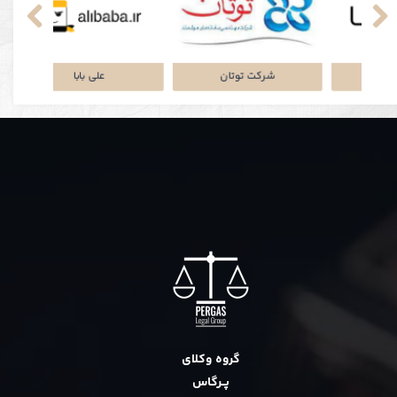
نکی
پلتفرم جاباما
شرکت توتان
گروه وکلای
پــرگاس