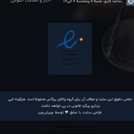
اخبار و اطلاعات حقوقی
ساعت کاری: شنبه تا پنجشنبه 8 الی17
​تمامی حقوق این سایت و مطالب آن برای گروه وکلای پرگاس محفوظ است. هرگونه کپی
برداری پیگرد قانونی در پی خواهد داشت​​​​​​​.
طراحی سایت با عشق 🧡 توسط
جیران وب
<a referrerpolicy='origin' target='_blank'
href='https://trustseal.enamad.ir/?