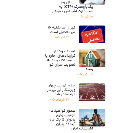
ارسال رمز
یک‌بارمصرف (OTP) به
سیم‌کارت اشخاص حقوقی
۱۸ تیر ۰۵
تهران سه‌شنبه ۱۶
تیر تعطیل است
۱۰ تیر ۰۵
تمدید خودکار
قراردادهای اجاره با
سقف ۲۵ درصد به
تصویب سران قوا
رسید
۰۵ تیر ۰۵
حکم نهایی چهار
ورزشکار ایرانی در
کره صادر شد
۲۲ خرداد ۰۵
صدور گواهینامه
موتورسواری
بانوان تا یک ماه
آینده/ پایان
تشریفات اداری