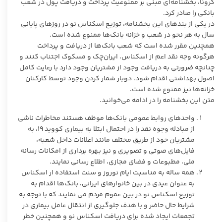
کرونا، بخشنامه‌ای مبنی بر ممنوعیت پرداخت و دریافت پول در شعب
بانکی را صادر کرد.
در یکی از بندهای این بخشنامه، توزیع اسکناس نو در روزهای پایانی
سال به هر نحو در شعب و خزانه بانک‌ها ممنوع شده است.
همچنین مقرر شده است که شعب بانک‌ها از دریافت و پرداخت
هرگونه وجه نقد اعم از اسکناس، ایران‌چک و مسکوک اجتناب کنند و
چنانچه ضرورتی به دریافت وجود از مشتریان وجود دارد با رعایت کامل
اصول بهداشتی اقدام شود. دوبار شمار کردن وجود توسط کارکنان
خزانه‌ها نیز ممنوع شده است.
متن این بخشنامه را در ادامه می‌خوانید.
واحدهای روابط عمومی بانک‌ها موظف هستند مخاطرات ناشی
از مبادله وجوه نقد را در احتمال ابتلا به بیماری کووید ۱۹، به
مشتریان خود از طریق مختلف مانند اعلانات داخل شعبه،
فایل‌های صوتی و تصویری و نیز بهره برداری از امکانات رسانه
ملی، مطبوعات و فضای مجازی، اطلاع رسانی نمایند.
همه ساله به مناسبت ایام نوروز و سنت استفاده ار اسکناس
به عنوان عیدی در بین خانوارهای ایرانی، بانک‌ها اقدام به
توزیع اسکناس نو در بین عموم مردم می نمایند که با توجه به
شرایط حال حاضر و با هدف جلوگیری از انتقال عامل بیماری در
تجمعات ایجاد شده برای دریافت اسکناس نو و همچنین خطر