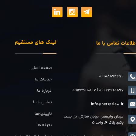
لینک های مستقیم
طلاعات تماس با ما
صفحه اصلی
02188894679
خدمات ما
09123610897
|
0
9223610897
درباره ما
تماس با ما
info@pergaslaw.ir
تاییدیه‌ها
میدان ولیعصر، خیابان سازش، بن بست
یکم، پلاک 4، واحد 5
تعرفه ها