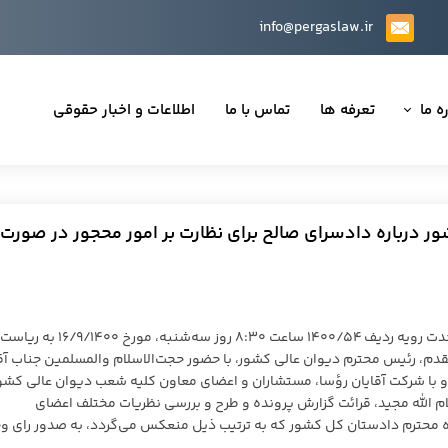
info@pergaslaw.ir
ه ما
تعرفه ها
تماس با ما
اطلاعات و اخبار حقوقی
ان ما
یه‌ها
 درباره دادسرای صالح برای نظارت بر امور محجور در صورت
ینی قراردادها
 حقوقی
جلسه هیات ‌عمومی دیوان عالی کشور در مورد پرونده وحدت رویه ردیف ۱۴۰۰/۵۴ ساعت ۸:۳۰ روز سه‌شنبه، مورخ ۱۶/۹/۱۴۰۰ به ‌ریاست
، رئیس محترم دیوان ‌‌عالی ‌‌کشور، با حضور حجت‌الاسلام‌ والمسلمین جناب آ
ا شرکت آقایان رؤسا، مستشاران و اعضای ‌معاون کلیه شعب دیوان ‌عالی ‌کشور
تی
م الله مجید، قرائت گزارش ‌پرونده و طرح و بررسی نظریات مختلف اعضای
حترم دادستان ‌کل‌ کشور که به ‌ترتیب‌ ذیل منعکس ‌می‌گردد، به ‌صدور رای و