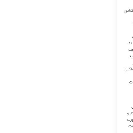
مومی دیوان عالی کشور
دیگر، در خصوص دادسرای صالح برای نظارت بر امور محجور در صورت تغییر محل اقامت وی پس از تعیین قیم، با استنباط متفاوت از مواد ۲۱،
 که شعب
ید
اکان
 وحدت
ل
 و
رت
مت