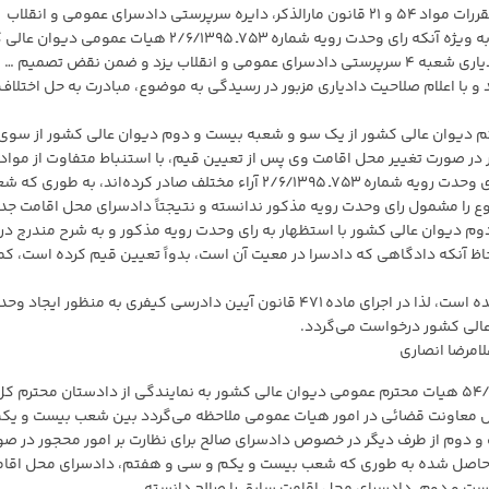
مذکور نموده و در نتیجه با وصف مراتب فوق و حکومت مقررات مواد ۵۴ و ۲۱ قانون مارالذکر، دایره سرپرستی دادسرای عمومی و انقلاب
مشهد صالح به رسیدگی به امور محجور یادشده می‌باشد به ویژه آنکه رای وحدت رویه شماره ۷۵۳ـ ۲/۶/۱۳۹۵ هیات ع
نیز مؤید جهات مرقوم است علی‌هذا با تایید تصمیم … دادیاری شعبه ۴ سرپرستی دادسرای عمومی و انقلاب یزد و ضمن نقض تصمیم …
 و انقلاب مشهد و با اعلام صلاحیت دادیاری مزبور در رسیدگی به موضوع، مبادرت به حل اختلاف
 دیوان عالی کشور از یک سو و شعبه بیست و دوم دیوان عالی کشور از سوی
۴۸ و ۵۴ قانون امور حسبی و ماده ۱۰۰۶ قانون مدنی و رای وحدت رویه شماره ۷۵۳ـ ۲/۶/۱۳۹۵ آراء مختلف صادر کرده‌اند، به طوری
را مشمول رای وحدت رویه مذکور ندانسته و نتیجتاً دادسرای محل اقامت جد
دوم دیوان عالی کشور با استظهار به رای وحدت رویه مذکور و به شرح مندرج در
اظ آنکه دادگاهی که دادسرا در معیت آن است، بدواً تعیین قیم کرده است، کم
بنا به مراتب، در موضوع مشابه، اختلاف استنباط محقق شده است، لذا در اجرای ماده ۴۷۱ قانون آیین دادرسی کیفری به منظور ایجاد
الی کشور درخواست می‌گردد.
امرضا انصاری
احتراماً در خصوص پرونده وحدت رویه قضایی ردیف ۵۴/۱۴۰۰ هیات محترم عمومی دیوان عالی کشور به نمایندگی از دادستان محترم ک
رش معاونت قضائی در امور هیات عمومی ملاحظه می‌گردد بین شعب بیست و یکم
 دوم از طرف دیگر در خصوص دادسرای صالح برای نظارت بر امور محجور در صو
ط حاصل شده به طوری که شعب بیست و یکم و سی و هفتم، دادسرای محل اقا