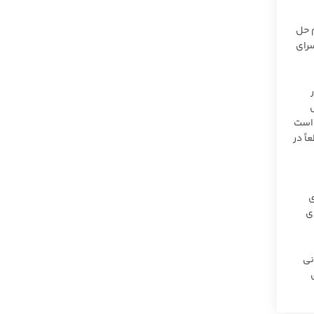
م حل
سرای
ر
 است
انون امور حسبی قطعاً در
ی
ی
نی
ای