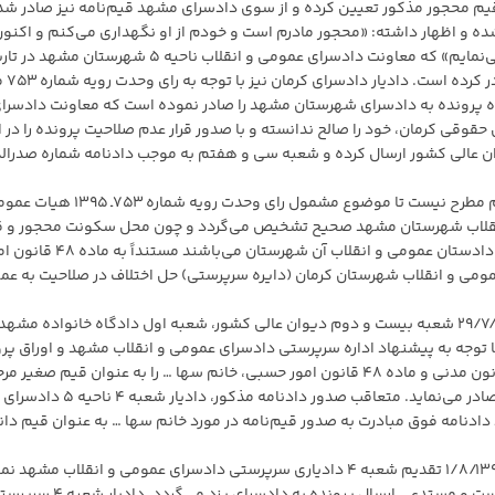
قیم محجور مذکور تعیین کرده و از سوی دادسرای مشهد قیم‌نامه نیز صادر شد
ریخ ۱۴/۱۲/۱۳۹۵ در دادسرا حاضر شده و اظهار داشته: «محجور مادرم است و خودم از او نگهداری می‌کنم و اکنو
ساکن کرمان هستیم تقاضای ارسال پرونده به کرمان را می‌نمایم» که معاونت دادسرای عمومی و انقلاب ناحیه ۵ شهرستان مشه
۱۰/۶/۱۳۹۷ دستور ارسال پر
اعاده پرونده به دادسرای شهرستان مشهد را صادر نموده است که معاونت دادسرا
ی حقوقی کرمان، خود را صالح ندانسته و با صدور قرار عدم صلاحیت پرونده را در ا
نی به دیوان عالی کشور ارسال کرده و شعبه سی و هفتم به موجب دادنامه شماره صدرال
«… با عنایت به اینکه در حال حاضر موضوع عزل و نصب قیم مطرح نیست تا موضوع مشمول رای وحدت رویه شماره 
 و انقلاب شهرستان مشهد صحیح تشخیص می‌گردد و چون محل سکونت محجور و 
وی واقع در شهرستان کرمان می‌باشد که مآلاً تحت نظارت دادستان عمومی و انقلاب آن شهرستان می‌باشند
 دادسرای عمومی و انقلاب شهرستان کرمان (دایره سرپرستی) حل اختلاف در صلاحیت به عم
ب) به حکایت دادنامه‌ شماره ۹۸۰۹۹۷۰۹۰۸۲۰۰۳۰۰ ـ ۲۹/۷/۱۳۹۸ شعبه بیست و دوم دیوان عالی کشور، شعبه اول دادگاه خانواده مش
ب دادنامه شماره ۹۶۰۹۹۷۷۵۸۰۴۰۰۸۷۲ـ ۲۰/۶/۱۳۹۶ با توجه به پیشنهاد اداره سرپرستی دادسرای عمومی و انقلاب مشهد و اوراق 
و نظر قاضی مشاور و به استناد مواد ۱۲۰۷، ۱۲۱۸ و ۱۲۲۲ قانون مدنی و ماده ۴۸ قانون امور حسبی، خانم سها … را به عنوان قیم صغی
منصو … به‌نام دانیال … تعیین نموده و حکم نصب وی را صادر می‌نماید. متعاقب صدور دادنامه مذکور، دادیار شعبه ۴ ناحیه ۵ دادسرای
 مشهد نیز در تاریخ ۲۲/۷/۱۳۹۶ به استناد دادنامه فوق مبادرت به صدور قیم‌نامه در مورد خانم سها … به عنوان قیم د
خانم سها … (قیم صغیر) به موجب لایحه‌ای که در تاریخ ۱/۸/۱۳۹۷ تقدیم شعبه ۴ دادیاری سرپرستی دادسرای عمومی و انقلاب مش