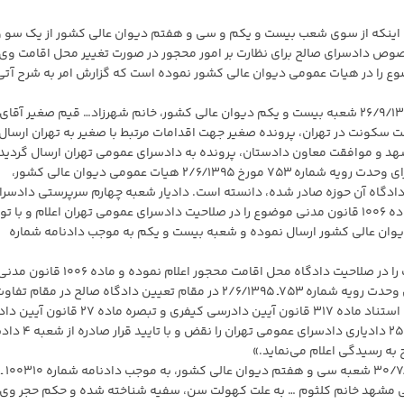
ام اینکه از سوی شعب بیست و یکم و سی و هفتم دیوان عالی کشور از یک سو و
صوص دادسرای صالح برای نظارت بر امور محجور در صورت تغییر محل اقامت و
وع را در هیات عمومی دیوان عالی کشور نموده است که گزارش امر به شرح آتی
الف) ۱ـ به حکایت دادنامه شماره ۹۸۰۹۹۷۰۹۰۸۱۰۰۵۰۰ ـ ۲۶/۹/۱۳۹۸ شعبه بیست و یکم دیوان عالی کشور، خانم شهرزاد… قیم صغیر آقای
 سکونت در تهران، پرونده صغیر جهت اقدامات مرتبط با صغیر به تهران ارسال
 با پیشنهاد شعبه ۴ سرپرستی دادسرای ناحیه ۵ مشهد و موافقت معاون دادستان، پرونده به دادسرای عمومی تهران ارسال گردی
است. دادیار شعبه ۲۵ دادسرای عمومی تهران به استناد رای وحدت رویه شماره ۷۵۳ مورخ ۲/۶/۱۳۹۵ هیات عمومی دیوان عالی کشور،
دگاه آن حوزه صادر شده، دانسته است. دادیار شعبه چهارم سرپرستی دادسرا
ناحیه ۵ مشهد به استناد ماده ۴۸ قانون امور حسبی و ماده ۱۰۰۶ قانون مدنی موضوع را در صلاحیت دادسرای عمومی تهران اعلام و ب
دیوان عالی کشور ارسال نموده و شعبه بیست و یکم به موجب دادنامه شماره
«… نظر به اینکه ماده ۴۸ قانون امور حسبی امور قیمومت را در صلاحیت دادگاه محل اقامت محجور اعلام ن
محل اقامت محجور را محل اقامت قیم دانسته است و رای وحدت رویه شماره ۷۵۳ـ ۲/۶/۱۳۹۵ در مقام تعیین دادگاه صالح در مقام تف
محل اقامت محجور با قیم و منصرف از مانحن‌فیه است به استناد ماده ۳۱۷ قانون آیین دادرسی کیفری و ت
دادگاه‌های عمومی و انقلاب در امور مدنی تصمیم شعبه ۲۵ دادیاری دادسرا
ه رسیدگی اعلام می‌نماید.»
۲ـ به حکایت دادنامه شماره ۹۷۰۹۹۷۰۹۲۵۲۰۲۷۳۴ ـ ۳۰/۷/۱۳۹۷ شعبه سی و هفتم دیوان عالی کشور، به موجب دادنامه شماره ۱۰۰۳۱۰ ـ
ی حقوقی مشهد خانم کلثوم … به علت کهولت سن، سفیه شناخته شده و حکم حجر وی