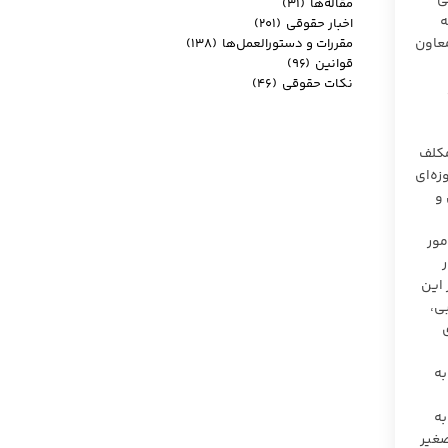
 دادیار شعبه ۴ سرپرستی
مقاله‌ها
(۳۱)
… به
اخبار حقوقی
(۲۰۱)
۱۰۰ قانون مدنی به نظر معاون
مقررات و دستورالعمل‌ها
(۱۳۸)
قوانین
(۹۶)
نکات حقوقی
(۴۶)
اده ۵۴
 ۲۱ قانون امور حسبی مکلف
زه‌ای
و
 با استدلال به اینکه ماده ۵۴ قانون امور
ر
 این
ه ۷ قانون امور حسبی،
 به
به
عیین قیم برای صغیر