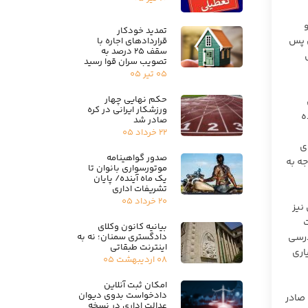
تمدید خودکار
ی پس
قراردادهای اجاره با
سقف ۲۵ درصد به
تصویب سران قوا رسید
۰۵ تیر ۰۵
حکم نهایی چهار
ورزشکار ایرانی در کره
ده
صادر شد
۲۲ خرداد ۰۵
ی
صدور گواهینامه
ا توجه به
موتورسواری بانوان تا
یک ماه آینده/ پایان
تشریفات اداری
۲۰ خرداد ۰۵
موده و ماده ۱۰۰۶ قانون مدنی نیز
اوت
بیانیه کانون وکلای
دادگستری سمنان؛ نه به
بصره ماده ۲۷ قانون آیین دادرسی
اینترنت طبقاتی
ی عمومی تهران را نقض و با تایید قرار صادره از شعبه ۴ دادیاری
۰۸ اردیبهشت ۰۵
امکان ثبت آنلاین
دادخواست بدوی دیوان
 صادر
عدالت اداری در نسخه