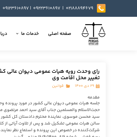
09123610897
|
0
9223610897​​​​​​​ |
02188894679
صفحه اصلی
خدمات ما
دربار
تمامی خدمات
داست
وکالت در دعاوی
تایید
رای وحدت رویه هیات عمومی دیوان عالی کشور
تغییر محل اقامت وی
مذاکره، تنظیم و بازب
۲۹ دی ۱۴۰۰
قوانین
ارائه خدمات مشاوره
مقدمه
داوری
حجت‌الاسلام‌ والمسلمین جناب آقای سید احمد مرتضوی مقدم
سید محسن موسوی، نماینده محترم دادستان ‌کل‌ کشور و ب
انجام کلیه مسائل ثب
سالن هیات‌ عمومی تشکیل شد و پس از تلاوت آیاتی از کلا
شرکت‌‌کننده در خصوص این پرونده و استماع نظر نماینده م