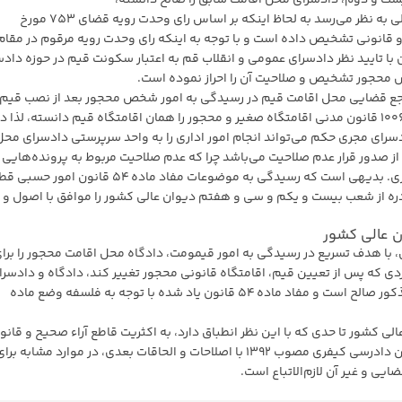
بیست و دوم، دادسرای محل اقامت سابق را صالح دانسته،
لذا باتوجه به مراتب مذکور و با عنایت به مفاد گزارش ارسالی به نظر می‌رسد به لحاظ اینکه بر اساس رای وحدت رویه قضای 753 مورخ
حیح و قانونی تشخیص داده است و با توجه به اینکه رای وحدت رویه مرقوم در مقا
با تایید نظر دادسرای عمومی و انقلاب قم به اعتبار سکونت قیم در حوزه داد
خص محجور تشخیص و صلاحیت آن را احراز نموده است.
مرجع قضایی محل اقامت قیم در رسیدگی به امور شخص محجور بعد از نصب قیم
می‌باشد، لذا به لحاظ این مراتب و با عنایت به اینکه ماده ۱۰۰۶ قانون مدنی اقامتگاه صغیر و محجور را همان اقامتگاه قیم دانسته، لذا د
رای مجری حکم می‌تواند انجام امور اداری را به واحد سرپرستی دادسرای محل
 صدور قرار عدم صلاحیت می‌باشد چرا که عدم صلاحیت مربوط به پرونده‌هایی
که به ماهیت موضوع رسیدگی می‌کنند نه انجام امور اداری. بدیهی است که رسیدگی به موضوعات مفاد ماده ۵۴ ق
دره از شعب بیست و یکم و سی و هفتم دیوان عالی کشور را موافق با اصول و
گذار در ماده ۴۸ قانون امور حسبی، با هدف تسریع در رسیدگی به امور قیمومت، دادگاه محل اقامت محجور را برا
دی که پس از تعیین قیم، اقامتگاه قانونی محجور تغییر ‌کند، دادگاه و دادسرا
محل اقامت جدید محجور برای رسیدگی و اقدام به امور مذکور صالح است و مفاد ماده ۵۴ قانون یاد شده با توجه به فلسفه وضع ماده
ی کشور تا حدی که با این نظر انطباق دارد، به اکثریت قاطع آراء صحیح و قانو
تشخیص داده می‌شود. این رای طبق ماده ۴۷۱ قانون آیین دادرسی کیفری مصوب ۱۳۹۲ با اصلاحات و الحاقات بعدی، در موارد مشابه بر
یی و غیر آن لازم‌الاتباع است.