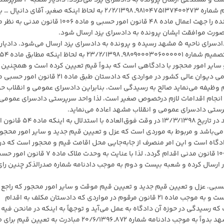
است اعلام می‌دارد که از مشهد به یزد نقل مکان نموده است و مستدعی ارسال پرونده به دادسرای یزد می‌گردد.
ناحیه ۵ دادسرای عمومی و انقلاب مشهد به موجب تصمیم شماره ۹۸۱۰۴۷۵۱۳۷۴۰۰۲۷۳ـ ۲/۲/۱۳۹۸ به لحاظ اینکه صغیر، آقای دانیال 
همراه قیم خود در حوزه قضائی یزد سکونت دارد، لذا پرونده را جهت اعمال ماده ۴۸ قانون امور حسبی و ماده ۶
صورت موافقت ایشان پرونده به دادسرای یزد ارسال شود.
نظریه مذکور مورد موافقت معاون دادستان و سرپرست دادسرای ناحیه ۵ مشهد رسیده و پرونده به دادسرای یزد ارسال می‌شود. دادیار
شعبه سرپرستی دادسرای عمومی و انقلاب یزد به موجب تصمیم شماره ۹۸۰۹۰۰۰۳۰۶۰۰۰۰۰۱ـ ۲۳/۲/۱۳۹۸ به لحاظ اینکه مطابق م
سایر امور محجور با دادگاهی است که بدواً قیم تعیین کرده است و همچنین
مطابق رای وحدت رویه شماره ۷۵۳ـ ۳/۶/۱۳۹۵ هیات عمومی دیوان عالی کشور در مواردی که دادستان طبق ماده
 وظیفه می‌نماید صالح به رسیدگی است، بنابراین دادسرای عمومی و انقلاب حو
 انجام اقدامات لازم درخصوص صغیر است، لذا واحد سرپرستی دادسرای عمومی 
رپرستی دادسرای عمومی و انقلاب مشهد اعاده می‌نماید.
دادیار شعبه ۴ سرپرستی دادسرای عمومی و انقلاب مشهد در تاریخ ۱۳/۳/۱۳۹۸ در وقت فوق‌العاده
اره ۷۵۳ تاکیدی بر اجرای آن می‌باشد و مربوط به موردی است که عزل و تعیین قیم جدید و سایر امور محجو
گاه است و این امر منصرف از جابه‌جایی محل اقامت قیم و محجور است که در
مورد (جابه‌جایی محل اقامت) می‌بایست مطابق با ماده ۱۰۰۶ قانون مدنی اقدام گردد، لذا با عنایت به وحدت ملاک ماد
ر ارسال کرده و شعبه بیست و دوم به موجب دادنامه شماره صدرالذکر چنین رای
نکه حسب صراحت ماده ۵۴ قانون امور حسبی، عزل و تعیین قیم جدید و تعیین قیم موقت و سایر امور محجور که راجع
دادگاه است با دادگاهی است که بدواً تعیین قیم کرده است و به موجب ماده ۲۱ قانون مرقوم در مواردی که دادستان مکلف به اقدام
 رسیدگی در حوزه آن دادگاه به عمل می‌آید و توجهاً به اینکه در مانحن فیه 
دلالت محتویات پرونده امر، شعبه اول دادگاه خانواده مشهد بدواً به موجب دادنامه شماره ۸۷۲ـ ۲۰/۶/۱۳۹۶ مبادرت به ت