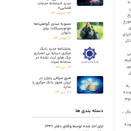
ه
جدید «سامانه خدمات
قضایی»
ن
۰۳ اسفند ۰۴
د در تاریخ
ونده را به دادسرای کرمان صادر کرده است. دادیار دادسرای کرمان نیز با توجه به رای وحدت رویه شماره ۷۵۳ مورخ
مصوبه صدور گواهینامه
ی
موتورسیکلت برای
بانوان
جرای
۲۱ بهمن ۰۴
ذکر
بخشنامه جدید بانک
مرکزی درباره بی اعتباری
۷۵۳ـ ۱۳۹۵ هیات عمومی
چک های ثبت نشده در
قیم
سامانه صیاد
 مستنداً به ماده ۴۸ قانون امور
۰۹ دی ۰۴
ل
هیچ صرافی رمزارز در
ایران مجوز بانک مرکزی را
هد به
ندارد
۰۸ دی ۰۴
پرونده
ر مرحوم
دسته بندی ها
انیال …
هد نموده
ارای اخذ شده توسط وکلای دفتر
(۳۳)