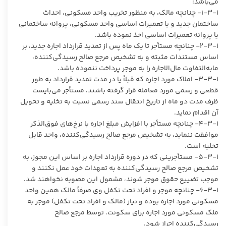
می‌باشد:
۱-۳-۱- چنانچه مالک، به منظور تخریب واحد مسکونی، احداث
ساختمان جدید و یا تعمیرات اساسی واحد مسکونی، پروانه ساختمانی
یا پروانه تعمیرات اساسی اخذ نموده باشد.
۲-۳-۱- چنانچه مستأجر تا یک ماه پس از تمدید قرارداد اجاره جدید، بر
اساس مستندات مثبته و به تشخیص مرجع صالح رسیدگی‌کننده،
مابه‌التفاوت مال‌الاجاره را به موجر پرداخت ننموده باشد.
۳-۳-۱- املاک مورد اجاره که قبلاً یا در مدت تمدید قرارداد به طور
قطعی و رسمی مورد معامله قرار گرفته باشند، مستأجر می‌بایست
ظرف مدت دو ماه از تاریخ انتقال سند رسمی نسبت به تخلیه و تحویل
آن اقدام نماید.
۴-۳-۱- چنانچه مستأجر با افزایش مبلغ اجاره با نرخ‌های فوق‌الذکر
موافقت ننماید، به تشخیص مرجع صالح رسیدگی‌کننده، واحد قابل
تخلیه است.
۵-۳-۱- مستأجرینی که در دوره قرارداد اجاره بر اساس این مجوز، به
تشخیص مرجع صالح رسیدگی‌کننده به تعهدات خود عمل نکنند و
موجب تضییع حقوق موجر شوند، مشمول این مصوبه نخواهند شد.
۶-۳-۱- چنانچه موجر و افراد تحت تکفل وی صرفاً مالک همین واحد
مسکونی مورد اجاره بوده و نیاز (مالک و افراد تحت تکفل) موجر به
ملک مسکونی مورد اجاره برای سکونت، توسط مرجع صالح
رسیدگی‌کننده احراز شود.