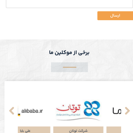
ارسال
برخی از موکلین ما
نکی
پلتفرم جاباما
شرکت توتان