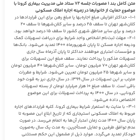
متن کامل بند ۱ مصوبات جلسه ۷۲ ستاد ملی مدیریت بیماری کرونا با
موضوع حمایت از خانوارها در زمینه اجاره املاک مسکونی
۱-۱- حداکثر افزایش مبلغ اجاره‌بها یا مبلغ رهن برای این قراردادها در
کلان‌شهر تهران تا سقف ۲۵ درصد و سایر کلان‌شهرها تا سقف ۲۰
درصد و برای سایر مناطق شهری کشور تا سقف ۱۵ درصد خواهد بود.
۲-۱- مهلت ثبت‌نام اشخاص واجد شرایط برای دریافت تسهیلات کمک
ودیعه اجاره مسکن تا پایان شهریورماه ۱۴۰۰ تمدید می‌شود. بانک‌ها
و مؤسسات اعتباری موظفند حداکثر تا پایان آذرماه سال جاری
تسهیلات مذکور را پرداخت نمایند. سقف مبلغ این تسهیلات برای
کلان‌شهر تهران ۷۰ میلیون تومان، سایر کلان‌شهرها ۴۰ میلیون تومان
و سایر شهرها ۲۵ میلیون تومان تعیین می‌شود. شرایط و مقررات
مترتب بر این تسهیلات در سال ۱۳۹۹، در سال جاری نیز به قوت خود
باقی است. تا سقف مبلغ ۱۰ هزار میلیارد تومان از بسته تسهیلات
کرونایی، در سال ۱۴۰۰ به پرداخت تسهیلات برای این موضوع
اختصاص داده می‌شود.
۳-۱- با عنایت به استمرار شرایط بیماری کرونا، کلیه قراردادهای اجاره
مربوط به املاک مسکونی استیجاری که از تاریخ ابلاغ این مصوبه تا
پایان سال ۱۴۰۰ مدت زمان اعتبار آن‌ها به اتمام می‌رسد، در صورت
عدم توافق طرفین و تمایل مستأجرین، به مدت یک سال به‌صورت
خودکار تمدید می‌گردد. موارد ذیل از مشمول این حکم مستثنی