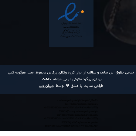
​تمامی حقوق این سایت و مطالب آن برای گروه وکلای پرگاس محفوظ است. هرگونه کپی
برداری پیگرد قانونی در پی خواهد داشت​​​​​​​.
طراحی سایت با عشق 🧡 توسط
جیران وب
<a referrerpolicy='origin' target='_blank'
href='https://trustseal.enamad.ir/?
id=552132&Code=anvY3EOAu5acPrYIvcMwIWV6y
0365GMj'><img referrerpolicy='origin'
src='https://trustseal.enamad.ir/logo.aspx?
id=552132&Code=anvY3EOAu5acPrYIvcMwIWV6y
0365GMj' alt='' style='cursor:pointer'
code='anvY3EOAu5acPrYIvcMwIWV6y0365GMj'>
</a>