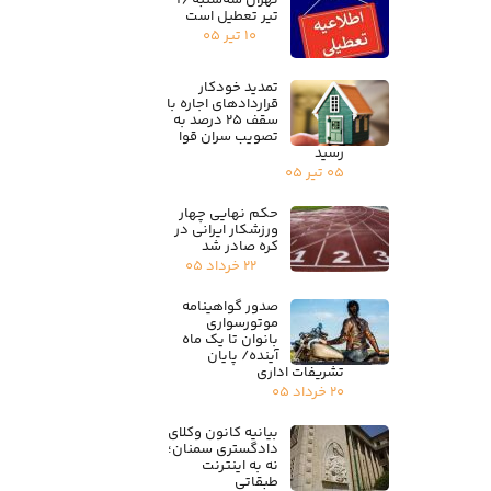
تهران سه‌شنبه ۱۶
تیر تعطیل است
۱۰ تیر ۰۵
تمدید خودکار
قراردادهای اجاره با
سقف ۲۵ درصد به
تصویب سران قوا
رسید
۰۵ تیر ۰۵
حکم نهایی چهار
ورزشکار ایرانی در
کره صادر شد
۲۲ خرداد ۰۵
صدور گواهینامه
موتورسواری
بانوان تا یک ماه
آینده/ پایان
تشریفات اداری
۲۰ خرداد ۰۵
بیانیه کانون وکلای
دادگستری سمنان؛
نه به اینترنت
طبقاتی