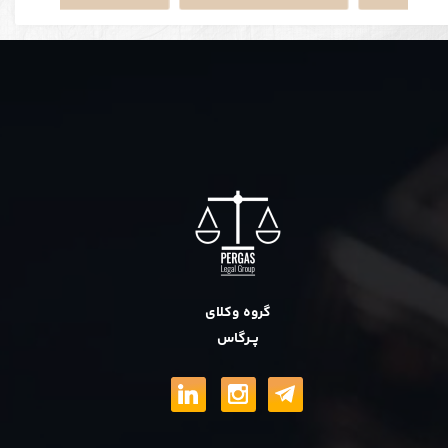
گروه وکلای
پــرگاس