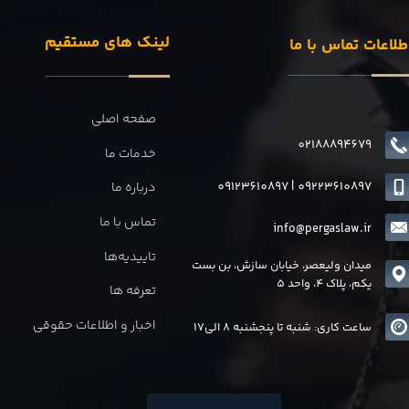
لینک های مستقیم
طلاعات تماس با ما
صفحه اصلی
02188894679
خدمات ما
09123610897
|
0
9223610897
درباره ما
تماس با ما
info@pergaslaw.ir
تاییدیه‌ها
میدان ولیعصر، خیابان سازش، بن بست
یکم، پلاک 4، واحد 5
تعرفه ها
اخبار و اطلاعات حقوقی
ساعت کاری: شنبه تا پنجشنبه 8 الی17