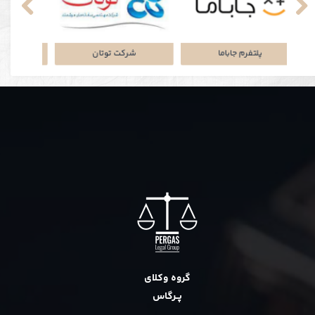
نکی
پلتفرم جاباما
شرکت توتان
گروه وکلای
پــرگاس