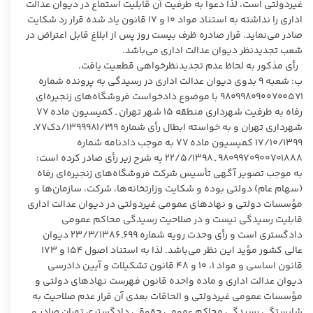
غیردولتی است، لذا دعوا به طرفیت آن قابلیت استماع در دیوان عدالت
اداری را نداشته به استناد مواد ۱۰ و ۱۷ قانون یاد شده قرار رد شکایت
صادر می‌نماید. قرار صادره ظرف بیست روز پس از ابلاغ قابل اعتراض در
شعب تجدیدنظر دیوان عدالت اداری می‌باشد.
رأی مذکور به لحاظ عدم تجدیدنظرخواهی قطعیت یافت.
ب: شعبه ۹ بدوی دیوان عدالت اداری در رسیدگی به پرونده شماره
۹۸۰۹۹۸۰۹۰۰۷۰۰۵۷۱ با موضوع دادخواست فروشگاه‌های زنجیره‌ای
رفاه به طرفیت شهرداری منطقه ۱۵ شهر تهران ـ کمیسیون ماده ۷۷
شهرداری تهران و به خواسته ابطال رأی شماره ۱۳۹۹۹۸۱/۳۱۹/دک۷۷ـ
۱۷/۱۰/۱۳۹۹ کمیسیون ماده ۷۷ به موجب دادنامه شماره
۹۸۰۹۹۷۰۹۰۰۷۰۱۸۸۸ ـ ۲۲/۵/۱۳۹۸ به شرح زیر رأی صادر کرده است:
به موجب تصویر آگهی تأسیس شرکت فروشگاه‌های زنجیره‌ای رفاه
(سهام عام) دولتی بوده و شکایت وزارتخانه‌ها، شرکت، سازمان‌ها و
مؤسسات دولتی و نهادهای عمومی غیردولتی در دیوان عدالت اداری
قابلیت رسیدگی نیست و در صلاحیت رسیدگی محاکم عمومی
دادگستری است و رأی وحدت رویه شماره ۶۹۹ـ ۲۳/۳/۱۳۸۶ دیوان
عالی کشور مؤید این نظر می‌باشد. لذا به استناد اصول ۱۵۴ و ۱۷۳
قانون اساسی و مواد ۱، ۱۰ و ۴۸ قانون تشکیلات و آیین دادرسی
دیوان عدالت اداری و ماده واحده قانون فهرست نهادهای دولتی و
مؤسسات عمومی غیردولتی و الحاقات بعدی آن قرار عدم صلاحیت به
شایستگی رسیدگی محاکم عمومی حقوقی دادگستری تهران صادر و