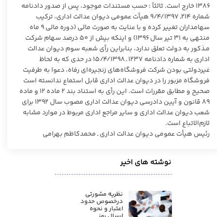
۱۳۸۶ خارج است. ثالثاً : حسب مستندات موجود، پس از صدور دادنامه
شماره ۲۱۴ـ ۹/۴/۱۳۹۷ هیأت عمومی دیوان عدالت اداری، ترکیب
سهامداران تغییر کرده و با عنایت به صورت مالی (دوره مالی ۹ ماه
منتهی به ۳۱ تیر سال ۱۳۹۶) و اینکه بیش از ۵۰ درصد سهام شرکت
مـذکور به دولت تعلق ندارد، بنابراین رأی شعبه سوم دیوان عدالت
اداری به شماره دادنامه ۱۲۳۷ ـ ۱۵/۴/۱۳۹۸ در حدی که به لحاظ
غیردولتی بودن شرکت فروشگاه‌های زنجیره‌ای رفاه، دعوا به طرفیت
فروشگاه مزبور را در دیوان عدالت اداری قابل استماع ندانسته است
صحیح و مطابق مقررات است. این رأی به استناد بند ۲ ماده ۱۲ و ماده
۸۹
قانون و آیین دادرسی دیوان عدالت اداری مصوب سال ۱۳۹۲ برای
شعب دیوان عدالت اداری و سایر مراجع اداری مربوط در موارد مشابه
لازم‌الاتباع است.
رئیس هیأت عمومی دیوان عدالت اداری ـ محمدکاظم بهرامی
نوشته های اخیر
نظریه مشورتی
درخصوص حدود
اعتبار و نحوه
ارسال رمز