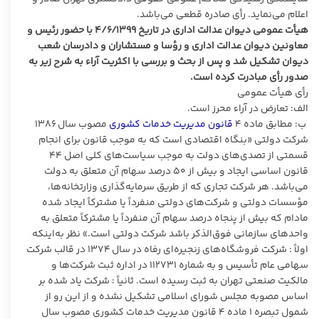
اعلام می‌نماید. رأی صادره قطعی می‌باشد.
هیأت عمومی دیوان عدالت اداری در تاریخ ۴/۶/۱۳۹۹ با حضور رئیس و
معاونین دیوان عدالت اداری و رؤسا و مستشاران و دادرسان شعب
دیوان تشکیل شد و پس از بحث و بررسی با اکثریت آراء به شرح زیر به
صدور رأی مبادرت کرده است.
رأی هیأت عمومی
الف: تعارض در آراء محرز است.
ب: مطابق ماده ۴
قانون مدیریت خدمات کشوری
مصوب سال ۱۳۸۶
شرکت دولتی «بنگاه اقتصادی است که به موجب قانون برای انجام
قسمتی از تصدی‌های دولت به موجب سیاست‌های کلی اصل ۴۴
قانون اساسی ایجاد و بیش از ۵۰ درصد سهام آن متعلق به دولت
می‌باشد. هر شرکت تجاری که از طریق سرمایه‌گذاری وزارتخانه‌ها،
مؤسسات دولتی و شرکت‌های دولتی منفرداً یا مشترکاً ایجاد شده
مادام که بیش از پنجاه درصد سهام آن منفرداً یا مشترکاً متعلق به
واحدهای سازمانی فوق‌الذکر باشد شرکت دولتی است.» نظر به‌اینکه
اولاً : شرکت فروشگاه‌های زنجیره‌ای رفاه در سال ۱۳۷۴ در قالب شرکت
سهامی عام تأسیس و به شماره ۱۱۲۷۳۱ در اداره ثبت شرکت‌ها و
مالکیت صنعتی تهران به ثبت رسیده است. ثانیاً : شرکت یاد شده بر
اساس مصوبه مجلس شورای اسلامی تشکیل نشده و از این رو از
شمول تبصره ۱ ماده ۴ قانون مدیریت خدمات کشوری مصوب سال