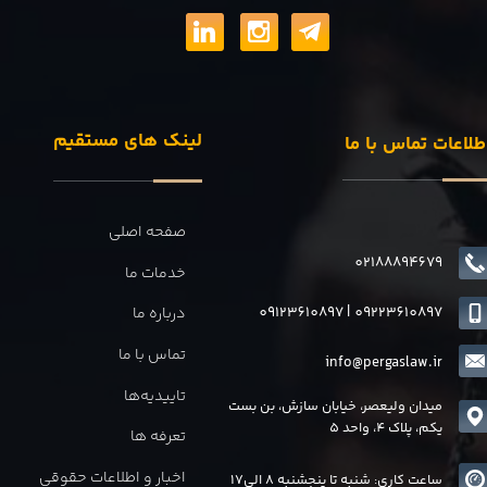
لینک های مستقیم
طلاعات تماس با ما
صفحه اصلی
02188894679
خدمات ما
09123610897
|
0
9223610897
درباره ما
تماس با ما
info@pergaslaw.ir
تاییدیه‌ها
میدان ولیعصر، خیابان سازش، بن بست
یکم، پلاک 4، واحد 5
تعرفه ها
اخبار و اطلاعات حقوقی
ساعت کاری: شنبه تا پنجشنبه 8 الی17