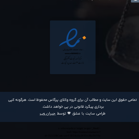
​تمامی حقوق این سایت و مطالب آن برای گروه وکلای پرگاس محفوظ است. هرگونه کپی
برداری پیگرد قانونی در پی خواهد داشت​​​​​​​.
طراحی سایت با عشق 🧡 توسط
جیران وب
<a referrerpolicy='origin' target='_blank'
href='https://trustseal.enamad.ir/?
id=552132&Code=anvY3EOAu5acPrYIvcMwIWV6y