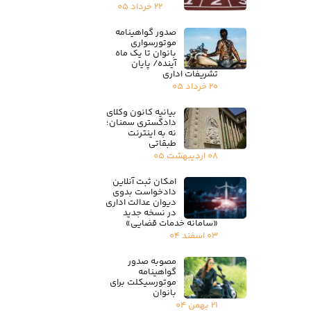
۲۲ خرداد ۰۵
صدور گواهینامه
موتورسواری
بانوان تا یک ماه
آینده/ پایان
تشریفات اداری
۲۰ خرداد ۰۵
بیانیه کانون وکلای
دادگستری سمنان؛
نه به اینترنت
طبقاتی
۰۸ اردیبهشت ۰۵
امکان ثبت آنلاین
دادخواست بدوی
دیوان عدالت اداری
در نسخه جدید
«سامانه خدمات قضایی»
۰۳ اسفند ۰۴
مصوبه صدور
گواهینامه
موتورسیکلت برای
بانوان
۲۱ بهمن ۰۴