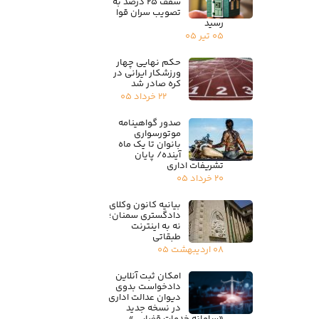
سقف ۲۵ درصد به
تصویب سران قوا
رسید
۰۵ تیر ۰۵
حکم نهایی چهار
ورزشکار ایرانی در
کره صادر شد
۲۲ خرداد ۰۵
صدور گواهینامه
موتورسواری
بانوان تا یک ماه
آینده/ پایان
تشریفات اداری
۲۰ خرداد ۰۵
بیانیه کانون وکلای
دادگستری سمنان؛
نه به اینترنت
طبقاتی
۰۸ اردیبهشت ۰۵
امکان ثبت آنلاین
دادخواست بدوی
دیوان عدالت اداری
در نسخه جدید
«سامانه خدمات قضایی»