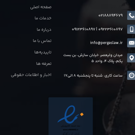
صفحه اصلی
02188894679
خدمات ما
09123610897
|
0
9223610897
درباره ما
تماس با ما
info@pergaslaw.ir
تاییدیه‌ها
میدان ولیعصر، خیابان سازش، بن بست
یکم، پلاک 4، واحد 5
تعرفه ها
اخبار و اطلاعات حقوقی
ساعت کاری: شنبه تا پنجشنبه 8 الی17