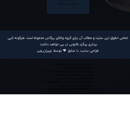
​تمامی حقوق این سایت و مطالب آن برای گروه وکلای پرگاس محفوظ است. هرگونه کپی
برداری پیگرد قانونی در پی خواهد داشت​​​​​​​.
طراحی سایت با عشق 🧡 توسط
جیران وب
<a referrerpolicy='origin' target='_blank'
href='https://trustseal.enamad.ir/?
id=552132&Code=anvY3EOAu5acPrYIvcMwIWV6y
0365GMj'><img referrerpolicy='origin'
src='https://trustseal.enamad.ir/logo.aspx?
id=552132&Code=anvY3EOAu5acPrYIvcMwIWV6y
0365GMj' alt='' style='cursor:pointer'
code='anvY3EOAu5acPrYIvcMwIWV6y0365GMj'>
</a>