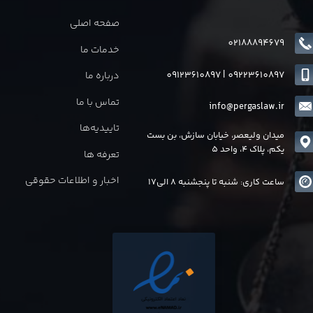
صفحه اصلی
02188894679
خدمات ما
09123610897
|
0
9223610897
درباره ما
تماس با ما
info@pergaslaw.ir
تاییدیه‌ها
میدان ولیعصر، خیابان سازش، بن بست
یکم، پلاک 4، واحد 5
تعرفه ها
اخبار و اطلاعات حقوقی
ساعت کاری: شنبه تا پنجشنبه 8 الی17