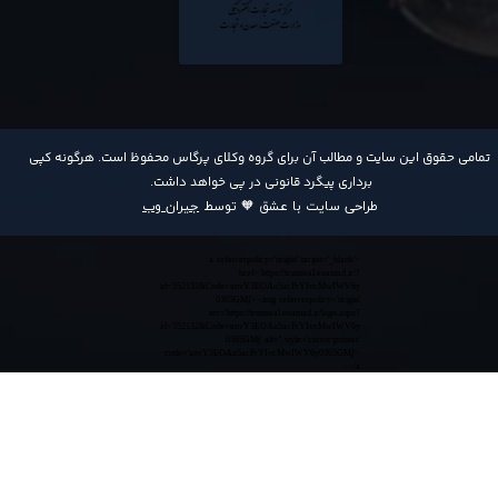
​تمامی حقوق این سایت و مطالب آن برای گروه وکلای پرگاس محفوظ است. هرگونه کپی
برداری پیگرد قانونی در پی خواهد داشت​​​​​​​.
طراحی سایت با عشق 🧡 توسط
جیران وب
<a referrerpolicy='origin' target='_blank'
href='https://trustseal.enamad.ir/?
id=552132&Code=anvY3EOAu5acPrYIvcMwIWV6y
0365GMj'><img referrerpolicy='origin'
src='https://trustseal.enamad.ir/logo.aspx?
id=552132&Code=anvY3EOAu5acPrYIvcMwIWV6y
0365GMj' alt='' style='cursor:pointer'
code='anvY3EOAu5acPrYIvcMwIWV6y0365GMj'>
</a>