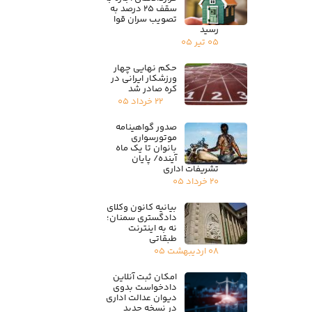
سقف ۲۵ درصد به
تصویب سران قوا
رسید
۰۵ تیر ۰۵
حکم نهایی چهار
ورزشکار ایرانی در
کره صادر شد
۲۲ خرداد ۰۵
صدور گواهینامه
موتورسواری
بانوان تا یک ماه
آینده/ پایان
تشریفات اداری
۲۰ خرداد ۰۵
بیانیه کانون وکلای
دادگستری سمنان؛
نه به اینترنت
طبقاتی
۰۸ اردیبهشت ۰۵
امکان ثبت آنلاین
دادخواست بدوی
دیوان عدالت اداری
در نسخه جدید