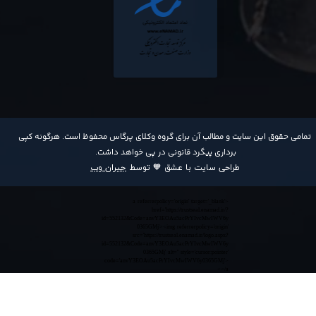
​تمامی حقوق این سایت و مطالب آن برای گروه وکلای پرگاس محفوظ است. هرگونه کپی
برداری پیگرد قانونی در پی خواهد داشت​​​​​​​.
طراحی سایت با عشق 🧡 توسط
جیران وب
<a referrerpolicy='origin' target='_blank'
href='https://trustseal.enamad.ir/?
id=552132&Code=anvY3EOAu5acPrYIvcMwIWV6y
0365GMj'><img referrerpolicy='origin'
src='https://trustseal.enamad.ir/logo.aspx?
id=552132&Code=anvY3EOAu5acPrYIvcMwIWV6y
0365GMj' alt='' style='cursor:pointer'
code='anvY3EOAu5acPrYIvcMwIWV6y0365GMj'>
</a>