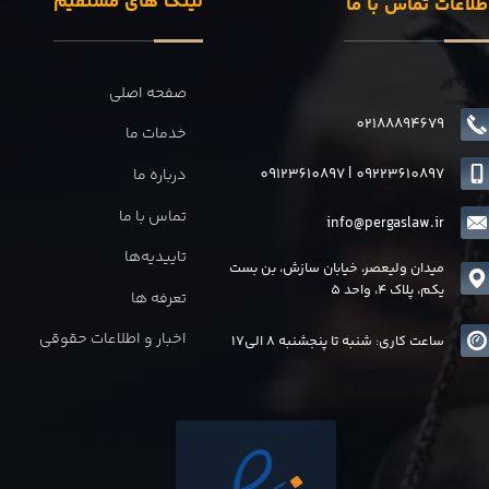
لینک های مستقیم
طلاعات تماس با ما
صفحه اصلی
02188894679
خدمات ما
09123610897
|
0
9223610897
درباره ما
تماس با ما
info@pergaslaw.ir
تاییدیه‌ها
میدان ولیعصر، خیابان سازش، بن بست
یکم، پلاک 4، واحد 5
تعرفه ها
اخبار و اطلاعات حقوقی
ساعت کاری: شنبه تا پنجشنبه 8 الی17