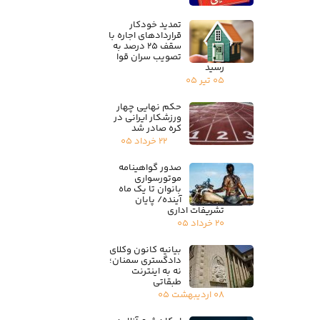
تمدید خودکار
قراردادهای اجاره با
سقف ۲۵ درصد به
تصویب سران قوا
رسید
۰۵ تیر ۰۵
حکم نهایی چهار
ورزشکار ایرانی در
کره صادر شد
۲۲ خرداد ۰۵
صدور گواهینامه
موتورسواری
بانوان تا یک ماه
آینده/ پایان
تشریفات اداری
۲۰ خرداد ۰۵
بیانیه کانون وکلای
دادگستری سمنان؛
نه به اینترنت
طبقاتی
۰۸ اردیبهشت ۰۵