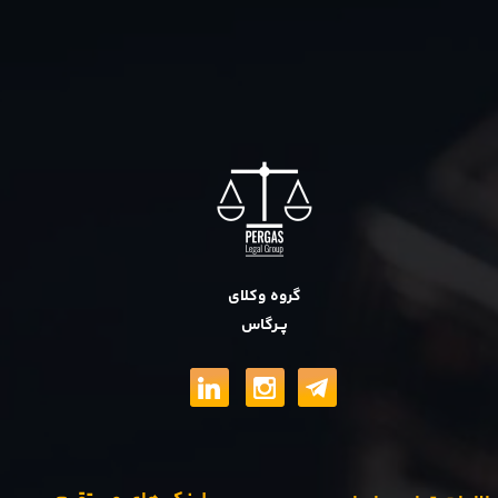
گروه وکلای
پــرگاس